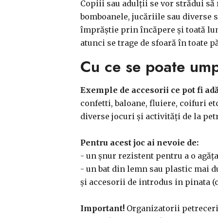
Copiii sau adulții se vor strădui să
bomboanele, jucăriile sau diverse su
împrăștie prin încăpere și toată lum
atunci se trage de sfoară în toate p
Cu ce se poate ump
Exemple de accesorii ce pot fi ad
confetti, baloane, fluiere, coifuri e
diverse jocuri și activități de la pe
Pentru acest joc ai nevoie de:
- un șnur rezistent pentru a o agăț
- un bat din lemn sau plastic mai d
și accesorii de introdus in pinata (
Important!
Organizatorii petrecerii