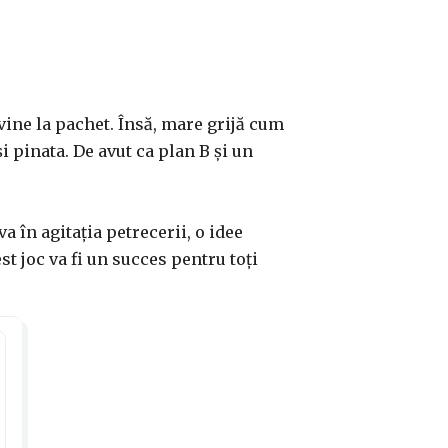
vine la pachet. Însă, mare grijă cum
și pinata. De avut ca plan B și un
a în agitația petrecerii, o idee
st joc va fi un succes pentru toți