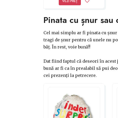
VEZI PREȚ
Pinata cu șnur sau 
Cel mai simplu ar fi pinata cu șnur
tragi de șnur pentru că unele nu pot 
băț. În rest, voie bună!!
Dat fiind faptul că deseori în acest
bună ar fi ca în prealabil să pui de
cei prezenți la petrecere.