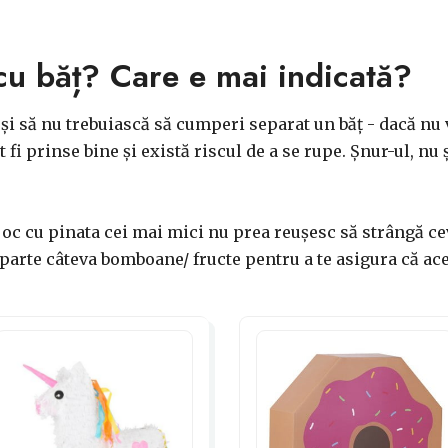
cu băț? Care e mai indicată?
 și să nu trebuiască să cumperi separat un băț - dacă nu 
fi prinse bine și există riscul de a se rupe. Șnur-ul, nu 
 joc cu pinata cei mai mici nu prea reușesc să strângă cev
oparte câteva bomboane/ fructe pentru a te asigura că ace