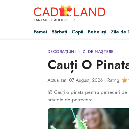
Femei
Bărbați
Copii
Bebeluși
Zile de
DECORAȚIUNI
ZI DE NAȘTERE
Cauți O Pinat
Actualizat: 07 August, 2026 |
Rating:
🎁 Cauți o piñata pentru petreceri de n
articole de petrecere.