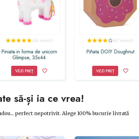
(26 voturi)
(67 voturi)
Piniata in forma de unicorn
Piñata DOIY Doughnut
Glimpse, 35x44
VEZI PREȚ
VEZI PREȚ
ate să-și ia ce vrea!
dou... perfect nepotrivit. Alege 100% bucurie livrată