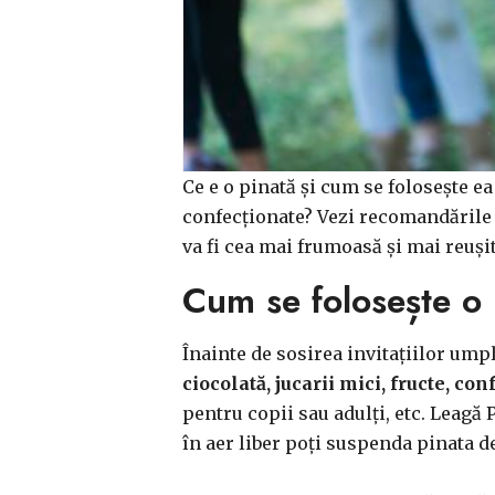
Ce e o pinată și cum se folosește ea
confecționate? Vezi recomandările n
va fi cea mai frumoasă și mai reușit
Cum se folosește o 
Înainte de sosirea invitațiilor ump
ciocolată, jucarii mici, fructe, con
pentru copii sau adulți, etc. Leagă 
în aer liber poți suspenda pinata de