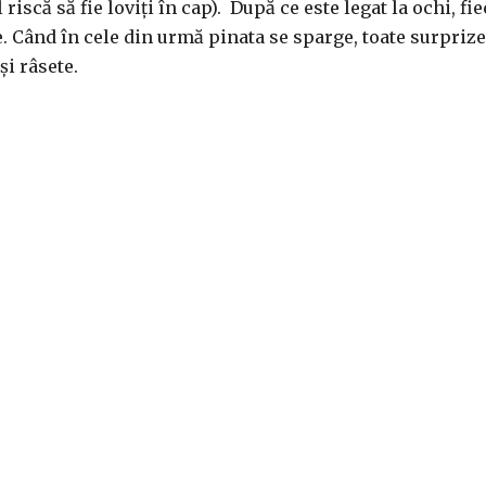
 riscă să fie loviți în cap). După ce este legat la ochi, fi
e. Când în cele din urmă pinata se sparge, toate surprize
 și râsete.