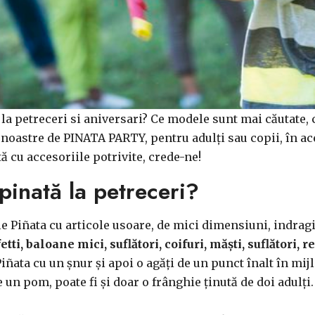
 la petreceri si aniversari? Ce modele sunt mai căutate, 
oastre de PINATA PARTY, pentru adulți sau copii, în aces
ă cu accesoriile potrivite, crede-ne!
pinată la petreceri?
le Piñata cu articole usoare, de mici dimensiuni, indragi
fetti, baloane mici, suflători, coifuri, măști, suflători, 
Piñata cu un șnur și apoi o agăți de un punct înalt în mij
 un pom, poate fi și doar o frânghie ținută de doi adulți.