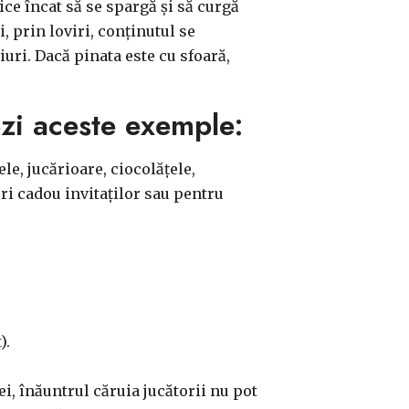
ice încat să se spargă și să curgă
, prin loviri, conținutul se
iuri. Dacă pinata este cu sfoară,
zi aceste exemple:
e, jucărioare, ciocolățele,
feri cadou invitaților sau pentru
).
i, înăuntrul căruia jucătorii nu pot