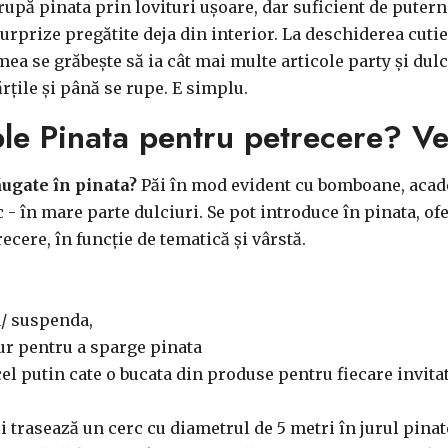
 rupă pinata prin lovituri ușoare, dar suficient de putern
rprize pregătite deja din interior. La deschiderea cutiei
ea se grăbește să ia cât mai multe articole party și dulc
ărțile și până se rupe. E simplu.
le Pinata pentru petrecere? Ve
ăugate în pinata?
Păi în mod evident cu bomboane, acadel
tc - în mare parte dulciuri. Se pot introduce în pinata, o
trecere, în funcție de tematică și vârstă.
a/ suspenda,
ur pentru a sparge pinata
cel putin cate o bucata din produse pentru fiecare invitat
 trasează un cerc cu diametrul de 5 metri în jurul pinate