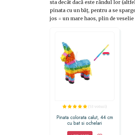
sta decât dacă este rândul lor (altfel
pinata cu un băț, pentru a se sparg
jos = un mare haos, plin de veselie
(53 voturi)
Pinata colorata calut, 44 cm
cu bat si ochelari