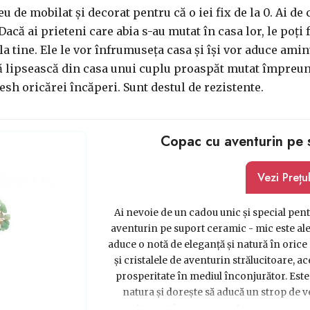
u de mobilat și decorat pentru că o iei fix de la 0. Ai de 
. Dacă ai prieteni care abia s-au mutat în casa lor, le poț
la tine. Ele le vor înfrumuseța casa și își vor aduce amin
să lipsească din casa unui cuplu proaspăt mutat împreun
esh oricărei încăperi. Sunt destul de rezistente.
Copac cu aventurin pe 
Vezi Prețu
Ai nevoie de un cadou unic și special pen
aventurin pe suport ceramic - mic este a
aduce o notă de eleganță și natură în orice 
și cristalele de aventurin strălucitoare, a
prosperitate în mediul înconjurător. Este
natura și dorește să aducă un strop de ve
pentru o aniversare, o petrecere sau pur