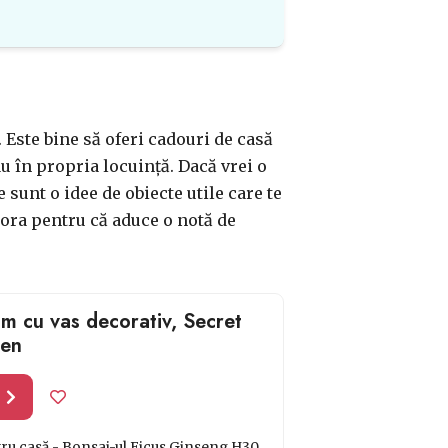
. Este bine să oferi cadouri de casă
 în propria locuință. Dacă vrei o
 sunt o idee de obiecte utile care te
dora pentru că aduce o notă de
.
m cu vas decorativ, Secret
en
l
ru casă - Bonsai-ul Ficus Ginseng H30