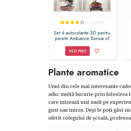
(37 voturi)
Set 4 autocolante 3D pentru
perete Ambiance Bonsai of
Seasons
VEZI PREȚ
Plante aromatice
Unul din cele mai interesante cado
aduc multă bucurie prin folosirea lo
care mizează mai mult pe experiențe
gust sau miros. Deși le poți găsi nu
oferit colegului de școală, profesoar