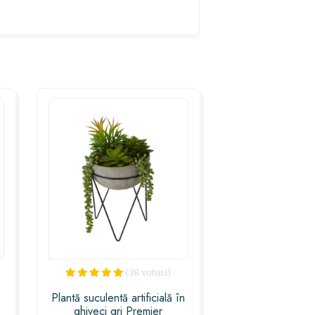
pe suport ceramic - mic este alegerea
ția ta la detalii. Așa că nu mai sta pe
ocazie specială oferind acest cadou
at!
(38 voturi)
Plantă suculentă artificială în
ghiveci gri Premier