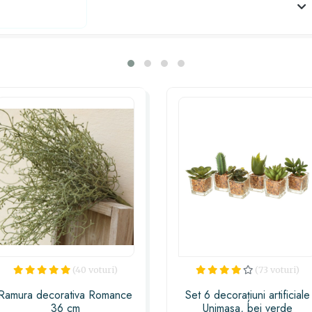
chipul cuiva drag, copacul cu aventurin 
perfectă pentru a evidenția gustul și aten
gânduri și transformă momentul într-o 
minun
(40 voturi)
(73 voturi)
Ramura decorativa Romance
Set 6 decorațiuni artificiale
36 cm
Unimasa, bej verde