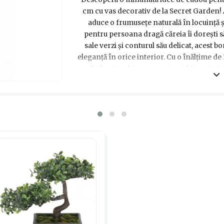
cm cu vas decorativ de la Secret Garden!
aduce o frumusețe naturală în locuință și
pentru persoana dragă căreia îi dorești să
sale verzi și conturul său delicat, acest 
eleganță în orice interior. Cu o înălțime de
a fi plasat pe birou, pe pervazul ferestre
natură în viața cuiva drag și lasă-l să s
bonsai! Un cadou care nu se va uita ușor ș
norocos care î