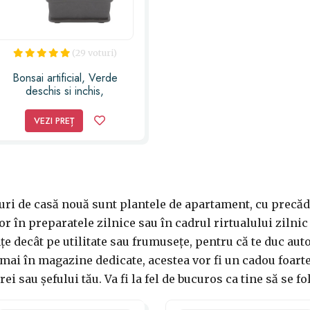
(29 voturi)
Bonsai artificial, Verde
deschis si inchis,
dimensiunea de 23cm
VEZI PREȚ
uri de casă nouă sunt plantele de apartament, cu precăd
r în preparatele zilnice sau în cadrul rirtualului zilnic
 decât pe utilitate sau frumusețe, pentru că te duc aut
mai în magazine dedicate, acestea vor fi un cadou foarte 
ei sau șefului tău. Va fi la fel de bucuros ca tine să se fo