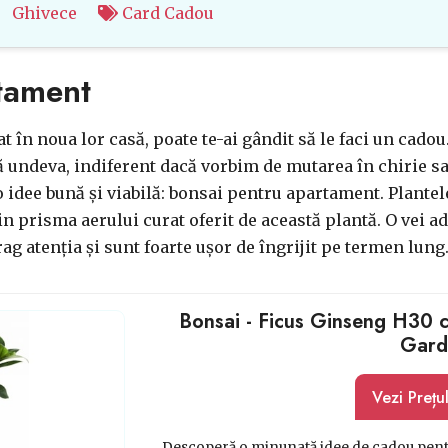
Ghivece
Card Cadou
tament
t în noua lor casă, poate te-ai gândit să le faci un cadou
 undeva, indiferent dacă vorbim de mutarea în chirie sau
o idee bună și viabilă: bonsai pentru apartament. Plantele
in prisma aerului curat oferit de această plantă. O vei a
rag atenția și sunt foarte ușor de îngrijit pe termen lung
Bonsai - Ficus Ginseng H30 c
Gard
Vezi Prețu
Descoperă o minunată idee de cadou pent