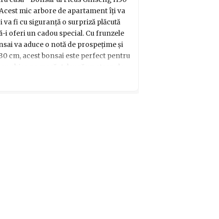
 Acest mic arbore de apartament îți va
 va fi cu siguranță o surpriză plăcută
-i oferi un cadou special. Cu frunzele
bonsai va aduce o notă de prospețime și
 30 cm, acest bonsai este perfect pentru
i sau chiar pe masă. Adaugă un strop de
e bucure de îngrijirea acestui minunat
i care va aduce zâmbetul pe buzele celui
l va primi!