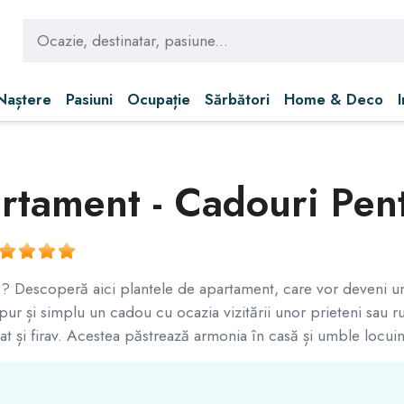
 Naștere
Pasiuni
Ocupație
Sărbători
Home & Deco
rtament - Cadouri Pen
ă? Descoperă aici plantele de apartament, care vor deveni u
ur și simplu un cadou cu ocazia vizitării unor prieteni sau 
icat și firav. Acestea păstrează armonia în casă și umble locui