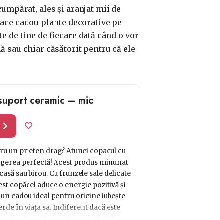
cumpărat, ales și aranjat mii de
i face cadou plante decorative pe
te de tine de fiecare dată când o vor
ă sau chiar căsătorit pentru că ele
suport ceramic – mic
l
tru un prieten drag? Atunci copacul cu
legerea perfectă! Acest produs minunat
casă sau birou. Cu frunzele sale delicate
cest copăcel aduce o energie pozitivă și
 un cadou ideal pentru oricine iubește
rde în viața sa. Indiferent dacă este
 și simplu pentru a aduce zâmbetul pe