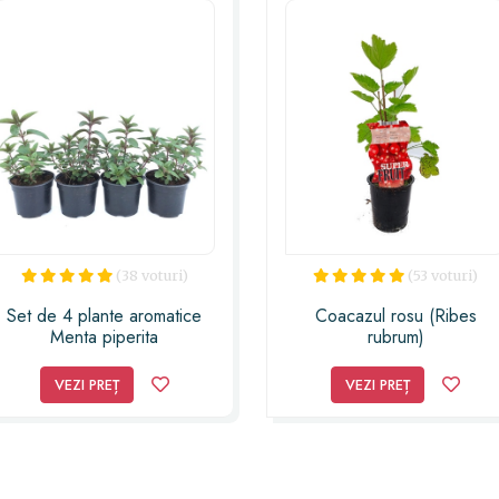
(38 voturi)
(53 voturi)
Set de 4 plante aromatice
Coacazul rosu (Ribes
Menta piperita
rubrum)
VEZI PREȚ
VEZI PREȚ