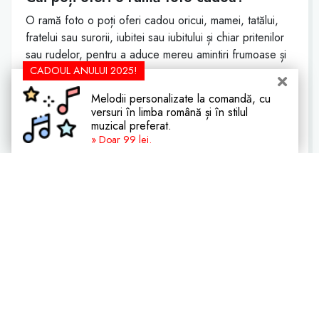
O ramă foto o poți oferi cadou oricui, mamei, tatălui,
fratelui sau surorii, iubitei sau iubitului și chiar pritenilor
sau rudelor, pentru a aduce mereu amintiri frumoase și
CADOUL ANULUI 2025!
plăcute.
Poți oferi o ramă foto cadou unei
Melodii personalizate la comandă, cu
versuri în limba română și în stilul
domnișoare?
muzical preferat.
Da, o ramă foto va fi cadoul perfect. Aceasta va
» Doar 99 lei.
depozita cele mai frumoase amintiri și momente din viața
sa. Acest cadou mereu îi va trezi cele mai divine
sentimente.
Cadouri Utile în Casă
Casă nouă
Seturi cuțite