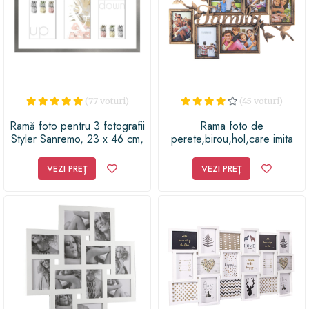
(77 voturi)
(45 voturi)
Ramă foto pentru 3 fotografii
Rama foto de
Styler Sanremo, 23 x 46 cm,
perete,birou,hol,care imita
gri
lemnul,vintage,mesaj de
familie,vopsita cu bronz
VEZI PREȚ
VEZI PREȚ