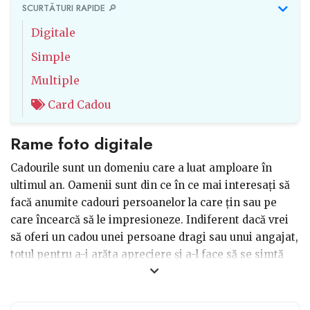
SCURTĂTURI RAPIDE 🔎
Digitale
Simple
Multiple
Card Cadou
Rame foto digitale
Cadourile sunt un domeniu care a luat amploare în
ultimul an. Oamenii sunt din ce în ce mai interesați să
facă anumite cadouri persoanelor la care țin sau pe
care încearcă să le impresioneze. Indiferent dacă vrei
să oferi un cadou unei persoane dragi sau unui angajat,
totul pentru a-i arăta apreciere și a-l face să se simtă
bine în relația cu tine, contează să alegi ceva cât mai
apropiat de pasiunile acelei persoane. Atunci când
alegi un cadou este bine să te gândești la ce i-ar plăcea