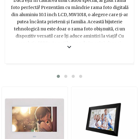
Dacă ești în căutarea unui cadou special, ai găsit rama
foto perfectă! Prezentăm cu mândrie rama foto digitală
din aluminiu 10.1 inch LCD, MW1018, o alegere care ți-ar
putea încânta prietenii și familia. Această bijuterie
tehnologică nu este doar o rama foto obișnuită, ci un
dispozitiv versatil care îți aduce amintiri la viață! Cu
rezoluție 1080p, te poți bucura de imagini clare și
detaliate, iar ecranul LCD îți oferă o experiență vizuală
deosebită. În plus, aceasta rama foto are și un player
mp3 și video, pentru a putea asculta muzica preferată
sau viziona momente speciale înregistrate. Cu
telecomanda inclusă, poți controla totul de la distanță,
așa că vei crea o atmosferă confortabilă, fără să te ridici
de pe canapea. Designul elegant și finisajul auriu adaugă
un plus de stil și se potrivește perfect în orice încăpere.
Așa că, dacă vrei să dăruiești emoții și amintiri, această
rama foto digitală este alegerea ideală pentru tine! Vei
aduce zâmbete pe fețele celor dragi, iar amintirile vor fi
mereu la îndemână. Fă cadouri cu adevărat memorabile,
fă alegerea potrivită!