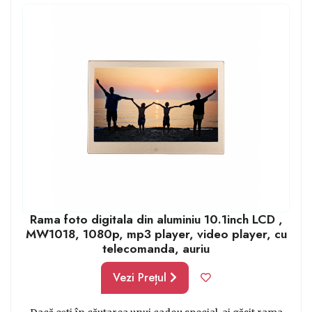
persoanei în cauză să primească, nu ce ți-ar plăcea ție.
O idee de cadou ar fi: rame foto digitale pentru a păstra
amintirile vii.
Rama foto digitala din aluminiu 10.1inch LCD ,
MW1018, 1080p, mp3 player, video player, cu
telecomanda, auriu
Vezi Prețul