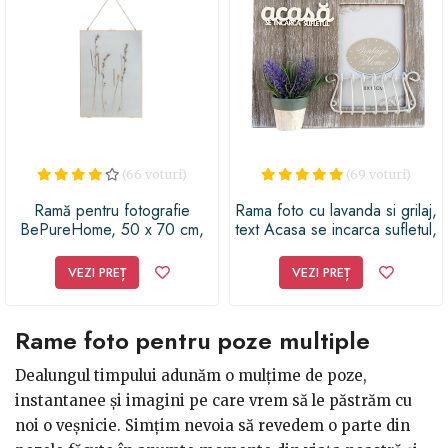
(66 voturi)
(69 voturi)
Ramă pentru fotografie
Rama foto cu lavanda si grilaj,
BePureHome, 50 x 70 cm,
text Acasa se incarca sufletul,
auriu
646E
VEZI PREȚ
VEZI PREȚ
Rame foto pentru poze multiple
Dealungul timpului adunăm o mulțime de poze,
instantanee și imagini pe care vrem să le păstrăm cu
noi o veșnicie. Simțim nevoia să revedem o parte din