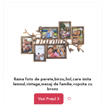
sau motiv de ceartă, ci motiv de zâmbete, îmbrățișări și
bucurie. Totuși trebuie să știi ce să oferi. Dacă nu ai idei
de cadouri de casă nouă, uite una: rame foto simple.
Rama foto de perete,birou,hol,care imita
lemnul,vintage,mesaj de familie,vopsita cu
bronz
Vezi Prețul