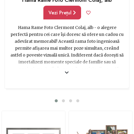
Vezi Prețul
Hama Rame Foto Clermont Colaj, alb - o alegere
perfectă pentru cei care își doresc să ofere un cadou cu
adevărat memorabil! Această rama foto ingenioasă
permite afișarea mai multor poze simultan, creând
astfel o poveste vizuală unică. Indiferent dacă dorești să
imortalizezi momente speciale de familie sau să
surprinzi aventurile împreună cu prietenii, această
rama foto este o alegere ideală. Cu un design elegant în
culoarea albă, este potrivită pentru orice tip de decor și
își va găsi cu siguranță un loc special în orice colț al
casei. Cu Hama Rame Foto Clermont Colaj, vei putea să
revii mereu cu nostalgie la amintiri și să împărtășești
aceste momente unice cu cei dragi. Oferă acest cadou
special cuiva drag și vei fi sigur că vei aduce un zâmbet
pe buzele lor!