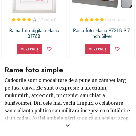
(47 voturi)
(24 voturi)
Rama foto digitala Hama
Rama foto Hama 97SLB 9.7-
31768
inch Silver
VEZI PREȚ
VEZI PREȚ
Rame foto simple
Cadourile sunt o modalitate de a pune un zâmbet larg
pe fața cuiva. Ele sunt o expresie a afecțiunii,
mulțumirii, aprecierii, prieteniei sau chiar a
bunăvoinței. Din cele mai vechi timpuri o colaborare
sau o alianță politică sau militară începea cu o întâlnire
și un cadou. Astfel ambele părți știau că au același scop
și aceleași intenții. Este bine să știi că și acum lucrurile
stau cam la fel. Un cadou nu este niciodată ceva negativ