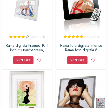
(25 voturi)
(17 voturi)
Rama digitala Frameo 10.1
Rama foto digitala Intenso
inch cu touchscreen,
Rama foto digitala 8
conexiune WIFI si stocare
MediaDirector
interna 16GB, microUSB,
VEZI PREȚ
VEZI PREȚ
MicroSD, alb