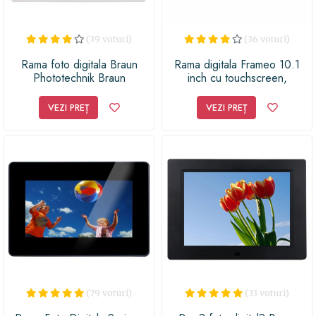
(39 voturi)
(36 voturi)
Rama foto digitala Braun
Rama digitala Frameo 10.1
Phototechnik Braun
inch cu touchscreen,
DigiFrame 82 white 20,32cm
conexiune WIFI si stocare
(8 )
interna 16GB, microUSB,
VEZI PREȚ
VEZI PREȚ
MicroSD, negru
(79 voturi)
(33 voturi)