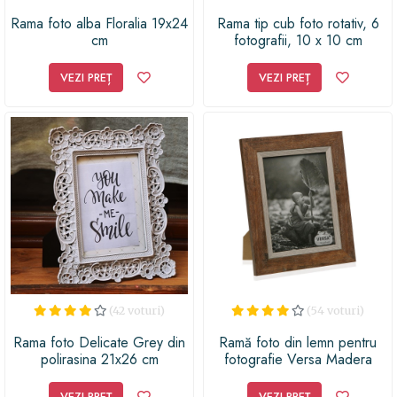
Rama foto alba Floralia 19x24
Rama tip cub foto rotativ, 6
cm
fotografii, 10 x 10 cm
VEZI PREȚ
VEZI PREȚ
(42 voturi)
(54 voturi)
Rama foto Delicate Grey din
Ramă foto din lemn pentru
polirasina 21x26 cm
fotografie Versa Madera
Marron, 22,5 x 27,5 cm
VEZI PREȚ
VEZI PREȚ