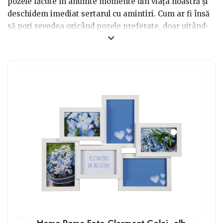
pozele făcute în anumte momente din viața noastră și
deschidem imediat sertarul cu amintiri. Cum ar fi însă
să poți revedea oricând pozele preferate, doar uitând-
te pe perete? Asta pentru că sunt extrem de moderne și
de folosite mai ales în ultima perioadă, ramele foto
pentru poze multiple. Disponibile într-o mulțime de
forme, dimensiuni și culori, sunt o alegere minunată
atunci când cauți să expui pozele preferate, dar și când
ai nevoie de o idee de cadou pentru cineva drag.
Hama Rame Foto Clermont Colaj, alb