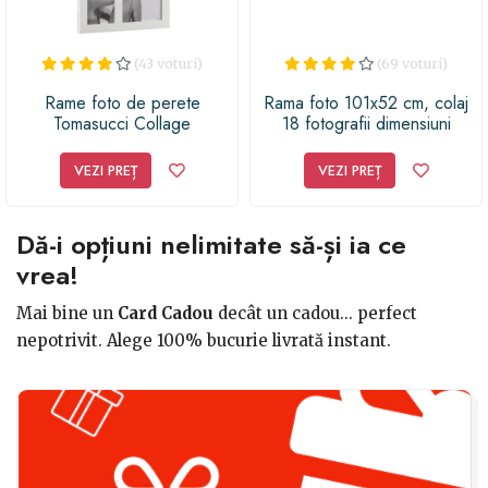
(43 voturi)
(69 voturi)
Rame foto de perete
Rama foto 101x52 cm, colaj
Tomasucci Collage
18 fotografii dimensiuni
diferite, alb
VEZI PREȚ
VEZI PREȚ
Dă-i opțiuni nelimitate să-și ia ce
vrea!
Mai bine un
Card Cadou
decât un cadou... perfect
nepotrivit. Alege 100% bucurie livrată instant.