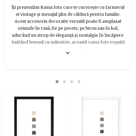
Îți prezentăm Rama foto care te cucerește cu farmecul
ei vintage și mesajul plin de căldură pentru familie.
Acest accesoriu decorativ versatil poate fi amplasat
oriunde în casă, fie pe perete, pe birou sau în hol,
aducând un strop de eleganță și nostalgie în încăpere.
Imitând lemnul cu măiestrie, această rama foto vopsită
cu bronz te va fascina prin simplitatea sa. Este cadoul
ideal pentru cei dragi, oferindu-le posibilitatea de a
înrăma amintiri prețioase și de a le expune cu mândrie.
Surprinde-ți familia sau prietenii cu un gest plin de
afecțiune și oferă-le această rama foto cu mesaj special,
care îi va face să se simtă iubiți și apreciați în fiecare
clipă. Alege o modalitate unică de a spune Te iubesc și
bucură-te de zâmbete sincere și emoții sincere atunci
când aceștia vor descoperi această bijuterie decorativă.