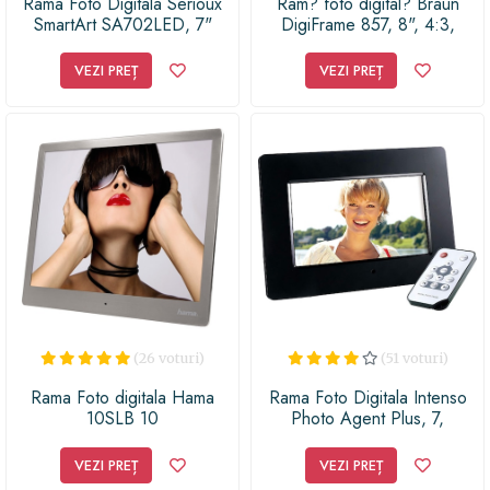
Rama Foto Digitala Serioux
Ram? foto digital? Braun
SmartArt SA702LED, 7"
DigiFrame 857, 8", 4:3,
(Negru)
Negru
VEZI PREȚ
VEZI PREȚ
(26 voturi)
(51 voturi)
Rama Foto digitala Hama
Rama Foto Digitala Intenso
10SLB 10
Photo Agent Plus, 7,
800x480, 16:9,
Telecomanda, Negru
VEZI PREȚ
VEZI PREȚ