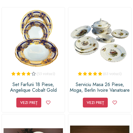
acest cadou plin de stil și eleganță și fă pe cineva să se
simtă cu adevărat special în momentele speciale din
viața lor!
(53 voturi)
(63 voturi)
Set Farfurii 18 Piese,
Serviciu Masa 26 Piese,
Angelique Cobalt Gold
Moga, Berlin Ivoire Vanatoare
VEZI PREȚ
VEZI PREȚ