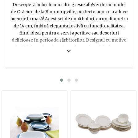
Descoperă bolurile mici din gresie alb/verde cu model
de Crăciun de la Bloomingville, perfecte pentru a aduce
bucurie la masă! Acest set de două boluri, cu un diametru
de 14 cm, îmbină eleganța festivă cu funcționalitatea,
fiind ideal pentru a servi aperitive sau deserturi
delicioase în perioada sărbătorilor. Designul cu motive
de Crăciun adaugă un strop de magie oricărei mese,
transformându-l într-un cadou de neuitat pentru cei
dragi. Alege aceste boluri pentru a aduce un zâmbet pe
chipul celor care apreciază detaliile fine și atmosfera
caldă a sărbătorilor.