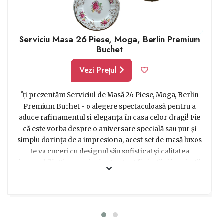
Serviciu Masa 26 Piese, Moga, Berlin Premium
Buchet
Vezi Prețul
Îți prezentăm Serviciul de Masă 26 Piese, Moga, Berlin
Premium Buchet - o alegere spectaculoasă pentru a
aduce rafinamentul și eleganța în casa celor dragi! Fie
că este vorba despre o aniversare specială sau pur și
simplu dorința de a impresiona, acest set de masă luxos
te va cuceri cu designul său sofisticat și calitatea
impecabilă. Fiecare piesă este atent finisată și inspirată
din cele mai noi tendințe în arta de a găzdui oaspeți.
Indiferent dacă organizezi o cină romantică sau aduni
familia și prietenii laolaltă, acest serviciu de masă te va
face să te simți ca un adevărat maestru bucătar. Cu
siguranță vei reuși să impresionezi pe toată lumea! Alege