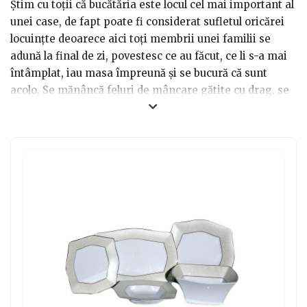
Știm cu toții că bucătăria este locul cel mai important al
unei case, de fapt poate fi considerat sufletul oricărei
locuințte deoarece aici toți membrii unei familii se
adună la final de zi, povestesc ce au făcut, ce li s-a mai
întâmplat, iau masa împreună și se bucură că sunt
acolo. Se mănâncă feluri de mâncare gătite cu drag, se
spun glume și povești, iar atmosfera este sau cel puțin,
ar trebui să fie, una minunată. Dacă vrei să faci cadou
ceva special unei femei din viața ta, îi poți oferi ceva
util în bucătărie. Dacă nu știi ce, poți apela la servicii de
masă din porțelan, un cadou pe cât de elegant, pe atât
de util.