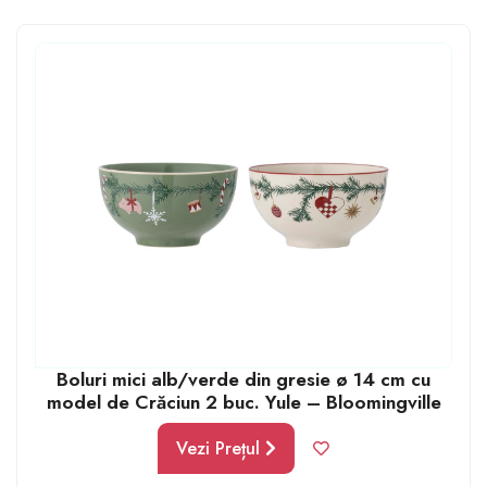
cu microunde, cât și în mașina de spălat vase. Un
serviciu de masă de înaltă calitate nu își va modifica
absolut deloc aspectul odată cu trecerea timpului și nici
nu se va zgâria. Desigur, și designul vaselor este
important de avut în vedere.
Boluri mici alb/verde din gresie ø 14 cm cu
model de Crăciun 2 buc. Yule – Bloomingville
Vezi Prețul