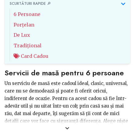
SCURTĂTURI RAPIDE 🔎
6 Persoane
Porțelan
De Lux
Tradițional
Card Cadou
Servicii de masă pentru 6 persoane
Un serviciu de masă este cadoul ideal, clasic, universal,
care nu se demodează și poate fi oferit oricui,
indiferent de ocazie. Pentru ca acest cadou să fie într-
adevăr util și nu uitat într-un colț prin casă sau și mai
rău, dat mai departe, îți sugerăm să ții cont de mici
detalii care vor face cu siguranță diferența. Alege niște
vase de calitate, care să poată fi folosite atât în cuptorul