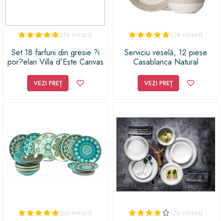
(34 voturi)
(58 voturi)
Set 18 farfurii din gresie ?i
Serviciu veselă, 12 piese
por?elan Villa d'Este Canvas
Casablanca Natural
VEZI PREȚ
VEZI PREȚ
(66 voturi)
(26 voturi)