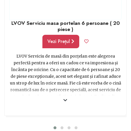
LVOV Serviciu masa portelan 6 persoane ( 20
piese )
Vezi Prețul
LVOV Serviciu de masă din porțelan este alegerea
perfectă pentru a oferi un cadou ce va impresiona și
încânta pe oricine. Cu o capacitate de 6 persoane și 20
de piese excepționale, acest set elegant și rafinat aduce
un strop de lux în orice masă. Fie că este vorba de o cină
romantică sau de o petrecere specială, acest serviciu de
masă adaugă un aer sofisticat și elegant. Realizat din
porțelan de înaltă calitate, fiecare piesă este fin lucrată,
oferind atât rafinament, cât și durabilitate. Cu designul
său clasic și atemporal, acest set se integrează perfect în
orice decor. Fiecare detaliu este realizat cu atenție și
pasiune, oferind o experiență plină de eleganță și stil. Fii