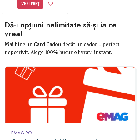
VEZI PREȚ
Dă-i opțiuni nelimitate să-și ia ce
vrea!
Mai bine un
Card Cadou
decât un cadou... perfect
nepotrivit. Alege 100% bucurie livrată instant.
EMAG.RO