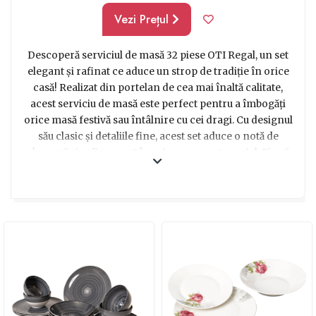
Vezi Prețul
Descoperă serviciul de masă 32 piese OTI Regal, un set
elegant și rafinat ce aduce un strop de tradiție în orice
casă! Realizat din portelan de cea mai înaltă calitate,
acest serviciu de masă este perfect pentru a îmbogăți
orice masă festivă sau întâlnire cu cei dragi. Cu designul
său clasic și detaliile fine, acest set aduce o notă de
eleganță și rafinament în orice moment special. Fie că
dorești să îți impresionezi familia și prietenii sau să oferi
un cadou memorabil, acest serviciu de masă este
alegerea perfectă. Iar cine știe, poate vei fi inspirat să
organizezi mese spectaculoase și să aduci tradiția în
centrul atenției. Alege calitatea și frumusețea serviciului
de masă 32 piese OTI Regal și transformă orice masă
într-o experiență de neuitat!