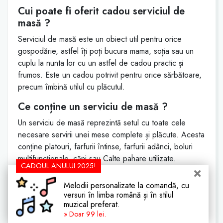
Cui poate fi oferit cadou serviciul de
masă ?
Serviciul de masă este un obiect util pentru orice
gospodărie, astfel îți poți bucura mama, soția sau un
cuplu la nunta lor cu un astfel de cadou practic și
frumos. Este un cadou potrivit pentru orice sărbătoare,
precum îmbină utilul cu plăcutul.
Ce conține un serviciu de masă ?
Un serviciu de masă reprezintă setul cu toate cele
necesare servirii unei mese complete și plăcute. Acesta
conține platouri, farfurii întinse, farfurii adânci, boluri
multifuncționale, căni sau Calte pahare utilizate.
CADOUL ANULUI 2025!
Ce beneficii aduce un astfel de cadou ?
Melodii personalizate la comandă, cu
Serviciul de masă va aduce un plus de eleganță
versuri în limba română și în stilul
muzical preferat.
meselor tale datorită designului deosebit. Totodată, vei
» Doar 99 lei.
uita de grija farfuriilor ce nu se potrivesc servirii mesei,