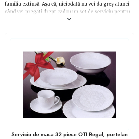
familia extinsă. Așa că, niciodată nu vei da greș atunci
când vei pregăti drept cadou un set de serviciu pentru
masă. Mai mult, dacă nu știi foarte multe despre
stilurile pe care le preferă cei cărora vrei să le oferi
acest cadou, atunci alege stilul clasic. De ce? Pentru că
stilul tradițional este potrivit în orice anotimp, în orice
casă dar mai ales, pe orice masă, indiferent de ocazie.
Serviciu de masa 32 piese OTI Regal, portelan