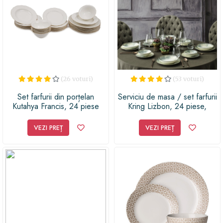
(26 voturi)
(53 voturi)
Set farfurii din porțelan
Serviciu de masa / set farfurii
Kutahya Francis, 24 piese
Kring Lizbon, 24 piese,
portelan
VEZI PREȚ
VEZI PREȚ