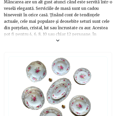
Mâncarea are un alt gust atunci când este servită într-o
veselă elegantă. Serviciile de masă sunt un cadou
binevenit în orice casă. Ținând cont de tendințele
actuale, cele mai populare și deosebite seturi sunt cele
din porțelan, cristal, lut sau încrustate cu aur. Acestea
pot fi pentru 4, 6, 8, 10 sau chiar 12 persoane, în
dependență de model și motiv. Farfuriile din set sunt
extrarezistente, pot fi folosite în cuptorul cu microunde
și curățate în mașina de spălat vase. Puteți să le asortați
cu un set de tacâmuri rafinate, din inox, cu o curbură
ușoară a mânerului și cu un serviciu de ceai deosebit.