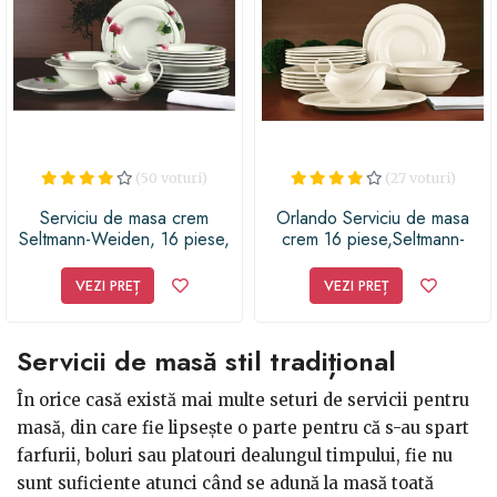
(50 voturi)
(27 voturi)
Serviciu de masa crem
Orlando Serviciu de masa
Seltmann-Weiden, 16 piese,
crem 16 piese,Seltmann-
portelan, model Orlando
Weiden Bavaria, Portelan
Livorno
VEZI PREȚ
VEZI PREȚ
Servicii de masă stil tradițional
În orice casă există mai multe seturi de servicii pentru
masă, din care fie lipsește o parte pentru că s-au spart
farfurii, boluri sau platouri dealungul timpului, fie nu
sunt suficiente atunci când se adună la masă toată