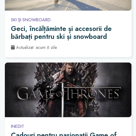
SKI ȘI SNOWBOARD
Geci, încălțăminte și accesorii de
bărbați pentru ski și snowboard
Actualizat: acum 6 zile
INEDIT
Cadouri pentru pasionații Game of