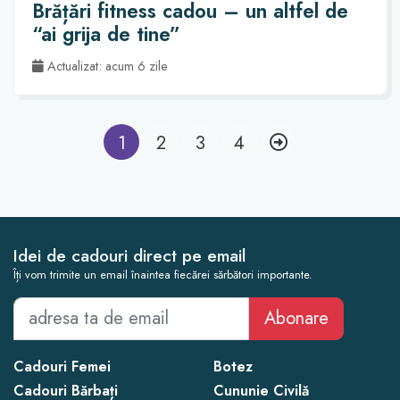
Brățări fitness cadou – un altfel de
“ai grija de tine”
Actualizat: acum 6 zile
1
2
3
4
Idei de cadouri direct pe email
Îți vom trimite un email înaintea fiecărei sărbători importante.
Abonare
Cadouri Femei
Botez
Cadouri Bărbați
Cununie Civilă