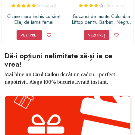
(56 voturi)
(36 voturi)
Cizme maro inchis cu siret
Bocanci de munte Columbia
Ella, de iarna femei
Liftop pentru Barbati, Negru,
42,5
VEZI PREȚ
VEZI PREȚ
Dă-i opțiuni nelimitate să-și ia ce
vrea!
Mai bine un
Card Cadou
decât un cadou... perfect
nepotrivit. Alege 100% bucurie livrată instant.