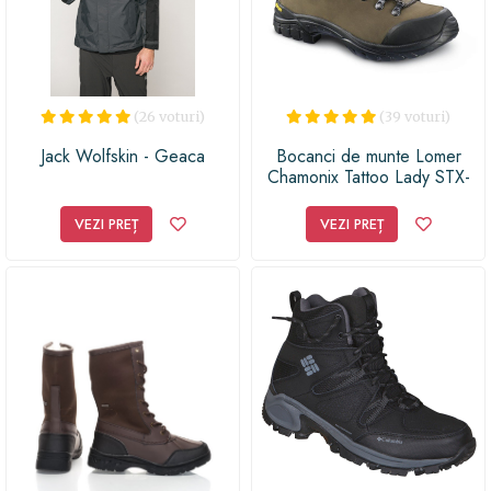
imagini și înregistrări spectaculoase! Alege acest
pachet de accesorii GoPro Hero 5 și lasă-i pe toți în
urmă cu aventurile tale de neuitat!
(26 voturi)
(39 voturi)
Jack Wolfskin - Geaca
Bocanci de munte Lomer
Chamonix Tattoo Lady STX-
Maro-36
VEZI PREȚ
VEZI PREȚ