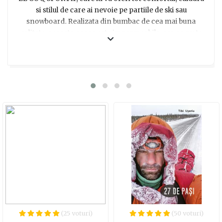
si stilul de care ai nevoie pe partiile de ski sau
snowboard. Realizata din bumbac de cea mai buna
calitate, aceasta geaca este impermeabila, asa ca nu te
vei mai face griji de umezeala sau frig. Captuseala din
poliester te va ajuta sa-ti mentii temperatura corpului,
indiferent de vremea de afara. Cu 2 buzunare frontale, 2
buzunare la piept si unul interior, vei avea suficient
spatiu pentru a-ti tine obiectele personale in siguranta.
Gluga imblanita, prevazuta cu un snur elastic, iti va oferi
protectie suplimentara impotriva vantului si a frigului.
Datorita sistemului de inchidere cu fermoar si capse,
imbracarea va fi o briza. Cu aceasta geaca, vei fi mereu
pregatit sa infrunti orice zapada si vanturi puternice.
Asadar, nu mai astepta! Alege aceasta geaca pentru
barbatii aventurosi din viata ta si transforma-i zilele pe
partie intr-o experienta de neuitat!
(25 voturi)
(50 voturi)