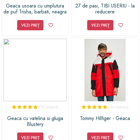
Geaca usoara cu umplutura
27 de pasi, TIBI USERIU - la
de puf Trisha, barbati, neagra
reducere
VEZI PREȚ
VEZI PREȚ
(75 voturi)
(34 voturi)
Geaca cu vatelina si gluga
Tommy Hilfiger - Geaca
Blustery
VEZI PREȚ
VEZI PREȚ