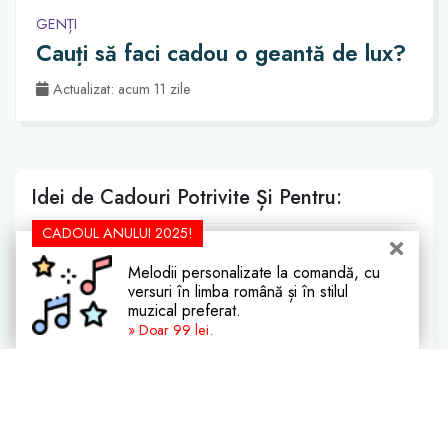
GENȚI
Cauți să faci cadou o geantă de lux?
Actualizat: acum 11 zile
Idei de Cadouri Potrivite Și Pentru:
CADOUL ANULUI 2025!
Iubit
Soț
Prieten
Bărbați
Melodii personalizate la comandă, cu
Moș Nicolae
30 ani
20 ani
versuri în limba română și în stilul
muzical preferat.
Ski și Snowboard
» Doar 99 lei.
Idei de cadouri direct pe email