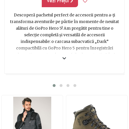
Vezi Prețul
Descoperă pachetul perfect de accesorii pentru a-ți
transforma aventurile pe pârtie în momente de neuitat
alături de GoPro Hero 5! Am pregătit pentru tine o
selecție completă și versatilă de accesorii
indispensabile: o carcasa subacvatică „Dark”
compactibilă cu GoPro Hero 5 pentru înregistrări
subacvatice spectaculoase, o folie de protecție 2 în 1
pentru a-ți păstra camera în siguranță și impecabilă, o
carcasa de protecție din silicon cu ramă pentru o
aderență perfectă, o curea elastică de montat pe cap
pentru a captura fiecare moment din perspectiva ta și
un ham pentru piept cu surub pivot pentru a-ți fixa
GoPro în cea mai confortabilă și stabilă poziție.
Indiferent dacă ești un pasionat de sporturi de iarnă sau
vrei să surprinzi cele mai tari trucuri de pe pârtie, acest
pachet complet de accesorii este cadoul perfect pentru
orice aventurier modern. Acum poți să te bucuri de
fiecare moment și să îți impresionezi prietenii cu