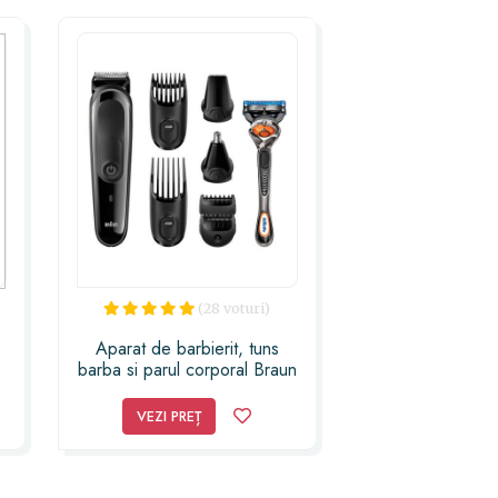
(28 voturi)
Aparat de barbierit, tuns
barba si parul corporal Braun
MGK3060 8-in-1, 4 piepteni,
13 lungimi, Negru Aparat
VEZI PREȚ
Gillette ProGlide Fusion
inclus