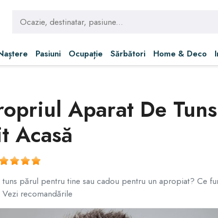
 Naștere
Pasiuni
Ocupație
Sărbători
Home & Deco
ropriul Aparat De Tuns
it Acasă
ns părul pentru tine sau cadou pentru un apropiat? Ce funcți
e? Vezi recomandările