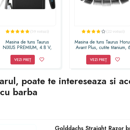
(59 voturi)
(22 voturi)
Masina de tuns Taurus
Masina de tuns Taurus Horu
NIXUS PREMIUM, 4.8 V,
Avant Plus, cutite titanium, 
autonomie 60 min, Cutit titan,
ghiduri de taiere 3-12 mm,
7 trepte, 0,8-18mm,
parghie reglare: 1-3mm, 2
VEZI PREȚ
VEZI PREȚ
accesorii, functionare
agrafe , 2 cleme par,
cu/fara cablu, Acumulator
pelerina protectie, perie
NiMh, Geanta voiaj
curatare, ulei ungere, cutie
parul, poate te intereseaza si 
transport,
i cu barba
Golddachs Straight Razor bri