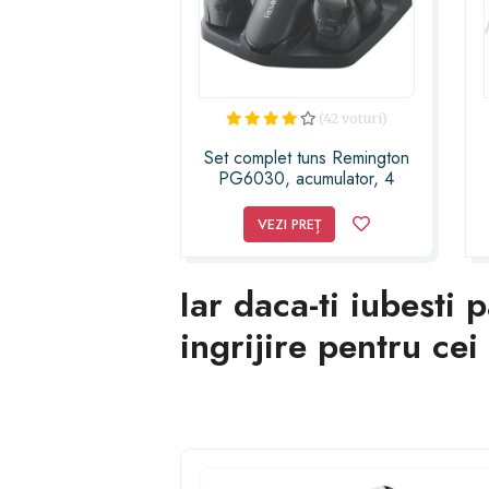
(42 voturi)
Set complet tuns Remington
PG6030, acumulator, 4
capete, 2 piepteni,
autoascutire
VEZI PREȚ
Iar daca-ti iubesti 
ingrijire pentru ce