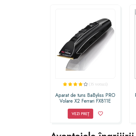
(35 voturi)
Aparat de tuns BaByliss PRO
Volare X2 Ferrari FX811E
negru
VEZI PREȚ
Avantajele îngrijirii