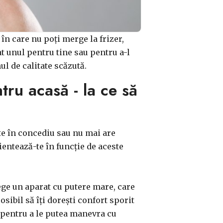
 în care nu poți merge la frizer,
at unul pentru tine sau pentru a-l
ul de calitate scăzută.
ru acasă - la ce să
ste în concediu sau nu mai are
ientează-te în funcție de aceste
ege un aparat cu putere mare, care
sibil să îți dorești confort sporit
te pentru a le putea manevra cu