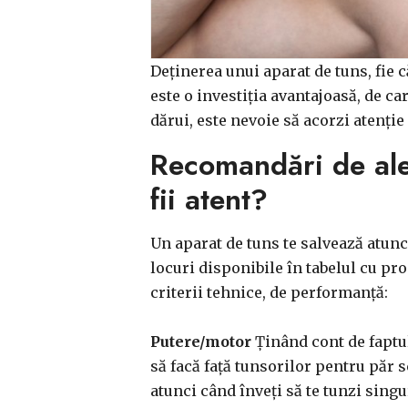
Deținerea unui aparat de tuns, fie c
este o investiția avantajoasă, de ca
dărui, este nevoie să acorzi atenție
Recomandări de aleg
fii atent?
Un aparat de tuns te salvează atunc
locuri disponibile în tabelul cu pr
criterii tehnice, de performanță:
Putere/motor
Ținând cont de faptul
să facă față tunsorilor pentru păr s
atunci când înveți să te tunzi singu