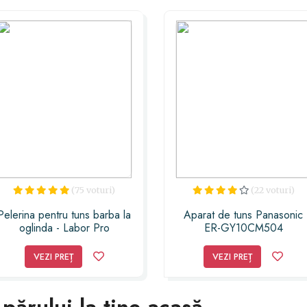
(75 voturi)
(22 voturi)
Pelerina pentru tuns barba la
Aparat de tuns Panasonic
oglinda - Labor Pro
ER-GY10CM504
VEZI PREȚ
VEZI PREȚ
 părului la tine acasă