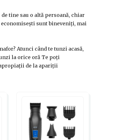
 de tine sau o altă persoană, chiar
îi economisești sunt bineveniți, mai
mafor? Atunci când te tunzi acasă,
unzi la orice oră Te poți
apropiații de la apariții