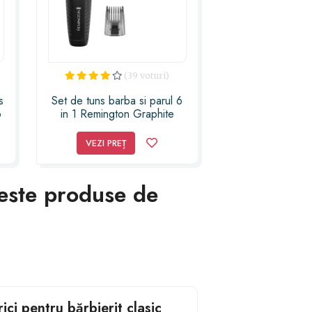
(39 voturi)
s
Set de tuns barba si parul 6
6
in 1 Remington Graphite
Series, Lame cu invelis din
grafit, Lame cu auto-ascutire,
VEZI PREȚ
Lama principala de 30 mm,
Utilizare fara cablu
aceste produse de
ci pentru bărbierit clasic