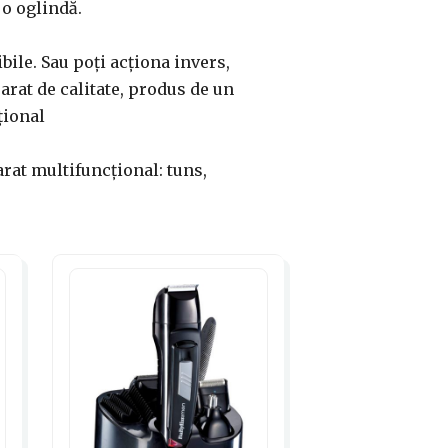
 o oglindă.
bile. Sau poți acționa invers,
parat de calitate, produs de un
țional
parat multifuncțional: tuns,