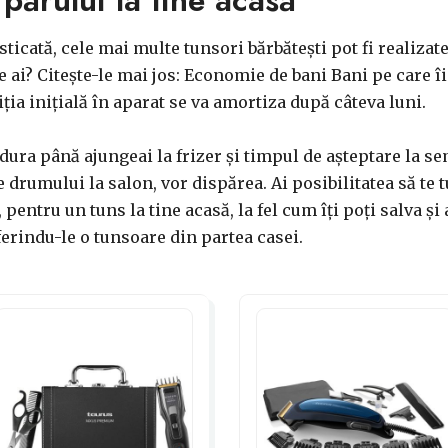
ticată, cele mai multe tunsori bărbătești pot fi realizate
je ai? Citește-le mai jos: Economie de bani Bani pe care 
iția inițială în aparat se va amortiza după câteva luni.
dura până ajungeai la frizer și timpul de așteptare la se
 drumului la salon, vor dispărea. Ai posibilitatea să te t
 pentru un tuns la tine acasă, la fel cum îți poți salva și 
ferindu-le o tunsoare din partea casei.