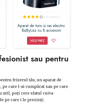
(56 voturi)
Aparat de tuns si ras electric
BaByLiss cu 8 accesorii
,
incluse,Suport de incarcare,
Lame din otel inoxidabil,Lama
VEZI PREȚ
32 mm pentru barba,
Autonomie de 30
min,Foarfeca, piepteni, perie
fesionist sau pentru
de curatare, ulei, N
pentru frizerul tău, un aparat de
, pe care l-ai cumpărat sau pe care
u util, poți cere sfatul cuiva
e pe care i le prezinți.