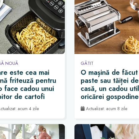
SĂ NOUĂ
GĂTIT
re este cea mai
O mașină de făcut
nă friteuză pentru
paste sau tăiței de
o face cadou unui
casă, un cadou util
bitor de cartofi
oricărei gospodine
ăjiți?
tualizat: acum 4 zile
Actualizat: acum 8 zile