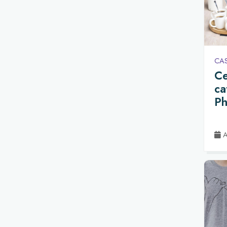
CA
Ce
ca
Ph
Ac