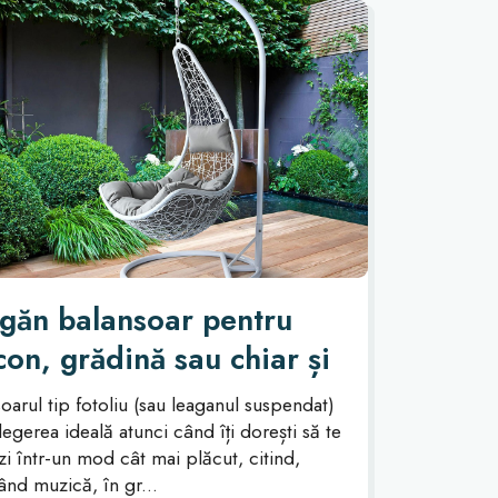
găn balansoar pentru
con, grădină sau chiar și
tru interior
oarul tip fotoliu (sau leaganul suspendat)
legerea ideală atunci când îți dorești să te
zi într-un mod cât mai plăcut, citind,
ând muzică, în gr...