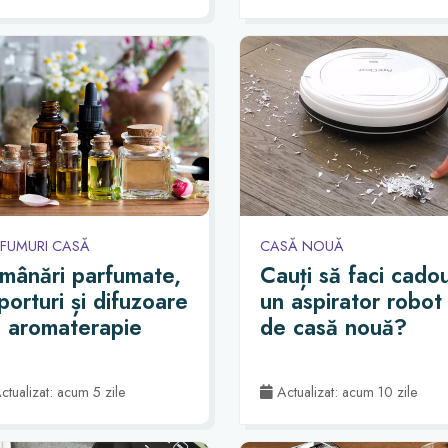
FUMURI CASĂ
CASĂ NOUĂ
mânări parfumate,
Cauți să faci cado
porturi și difuzoare
un aspirator robot
 aromaterapie
de casă nouă?
tualizat: acum 5 zile
Actualizat: acum 10 zile