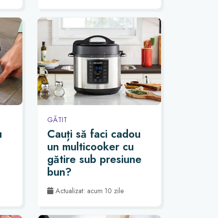
GĂTIT
u
Cauți să faci cadou
un multicooker cu
gătire sub presiune
bun?
Actualizat: acum 10 zile