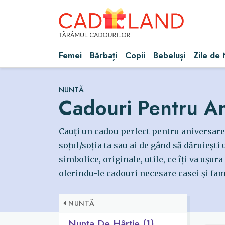
Femei
Bărbați
Copii
Bebeluși
Zile de
NUNTĂ
Cadouri Pentru An
Cauți un cadou perfect pentru aniversarea
soțul/soția ta sau ai de gând să dăruiești
simbolice, originale, utile, ce îți va ușu
oferindu-le cadouri necesare casei și fami
NUNTĂ
Nunta De Hârtie (1)