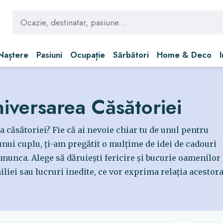
 Naștere
Pasiuni
Ocupație
Sărbători
Home & Deco
iversarea Căsătoriei
 căsătoriei? Fie că ai nevoie chiar tu de unul pentru
 unui cuplu, ți-am pregătit o mulțime de idei de cadouri
ra munca. Alege să dăruiești fericire și bucurie oamenilor 
liei sau lucruri inedite, ce vor exprima relația acestora