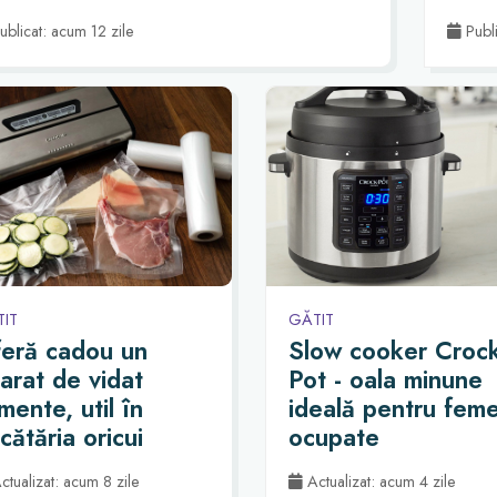
ublicat: acum 12 zile
Publi
IT
GĂTIT
eră cadou un
Slow cooker Crock
arat de vidat
Pot - oala minune
imente, util în
ideală pentru feme
cătăria oricui
ocupate
tualizat: acum 8 zile
Actualizat: acum 4 zile