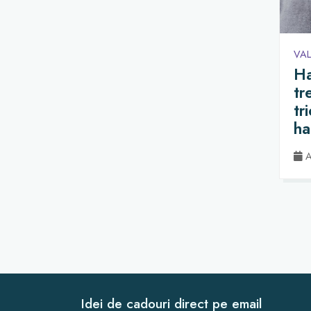
VAL
Ha
tr
tr
ha
pu
A
Idei de cadouri direct pe email