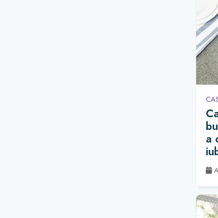
CA
Ca
bu
a 
iu
pr
Ac