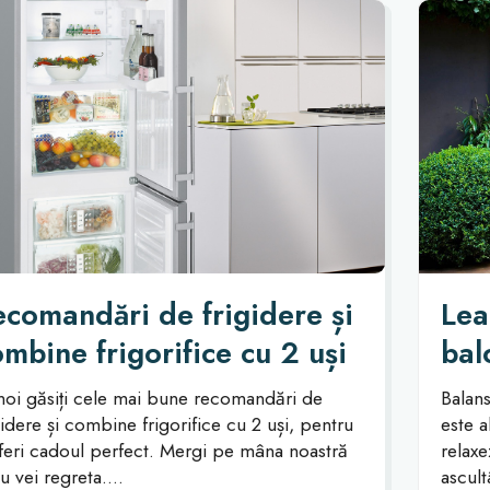
ecomandări de frigidere și
Lea
mbine frigorifice cu 2 uși
bal
pen
noi găsiți cele mai bune recomandări de
Balans
gidere și combine frigorifice cu 2 uși, pentru
este a
feri cadoul perfect. Mergi pe mâna noastră
relaxe
nu vei regreta....
ascult