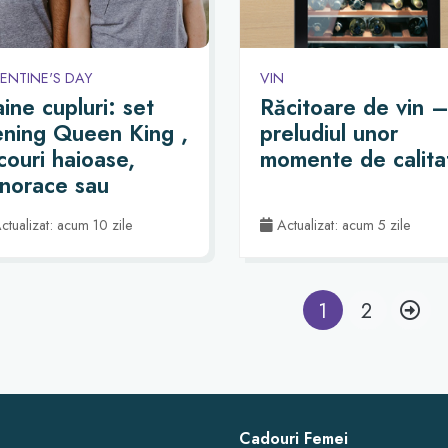
ENTINE'S DAY
VIN
ine cupluri: set
Răcitoare de vin 
ening Queen King ,
preludiul unor
icouri haioase,
momente de calita
norace sau
lovere
ctualizat: acum 10 zile
Actualizat: acum 5 zile
1
2
Cadouri Femei