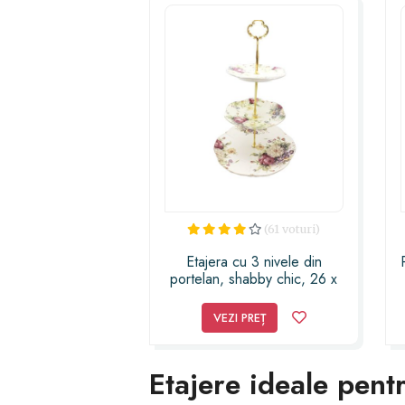
(61 voturi)
Etajera cu 3 nivele din
portelan, shabby chic, 26 x
38 cm
VEZI PREȚ
Etajere ideale pent