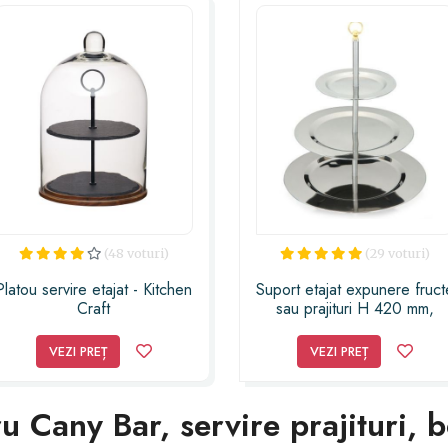
(48 voturi)
(29 voturi)
Platou servire etajat - Kitchen
Suport etajat expunere fruct
Craft
sau prajituri H 420 mm,
Saporoso
VEZI PREȚ
VEZI PREȚ
ru Cany Bar, servire prajituri, 