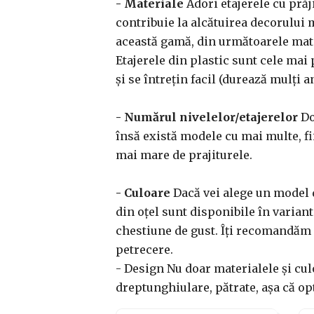
- Materiale
Adori etajerele cu prăji
contribuie la alcătuirea decorului m
această gamă, din următoarele materi
Etajerele din plastic sunt cele mai p
și se întrețin facil (durează mulți an
- Numărul nivelelor/etajerelor
Do
însă există modele cu mai multe, fi
mai mare de prajiturele.
- Culoare
Dacă vei alege un model di
din oțel sunt disponibile în varianta
chestiune de gust. Îți recomandăm s
petrecere.
- Design Nu doar materialele și culo
dreptunghiulare, pătrate, așa că opt