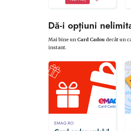
Dă-i opțiuni nelimit
Mai bine un
Card Cadou
decât un ca
instant.
EMAG.RO