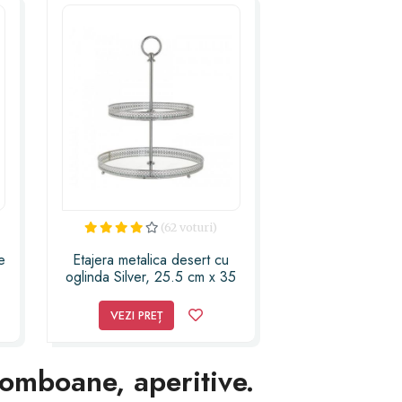
(62 voturi)
e
Etajera metalica desert cu
oglinda Silver, 25.5 cm x 35
cm
VEZI PREȚ
bomboane, aperitive.