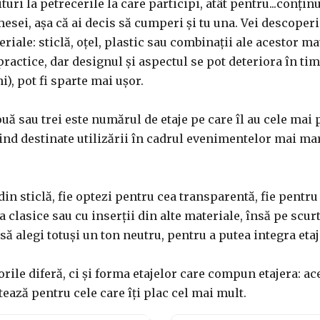
turi la petrecerile la care participi, atât pentru...conțin
esei, așa că ai decis să cumperi și tu una. Vei descoperi 
ale: sticlă, oțel, plastic sau combinații ale acestor ma
ractice, dar designul și aspectul se pot deteriora în timp
i), pot fi sparte mai ușor.
uă sau trei este numărul de etaje pe care îl au cele mai 
ind destinate utilizării în cadrul evenimentelor mai mari
n sticlă, fie optezi pentru cea transparentă, fie pentru 
 clasice sau cu inserții din alte materiale, însă pe scurt,
ă alegi totuși un ton neutru, pentru a putea integra eta
rile diferă, ci și forma etajelor care compun etajera: ace
ează pentru cele care îți plac cel mai mult.