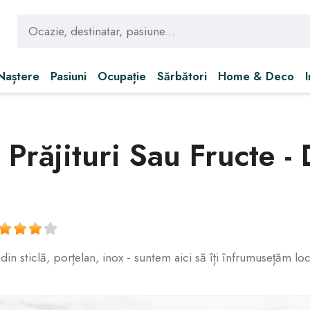
 Naștere
Pasiuni
Ocupație
Sărbători
Home & Deco
Prăjituri Sau Fructe - 
 din sticlă, porțelan, inox - suntem aici să îți înfrumusețăm l