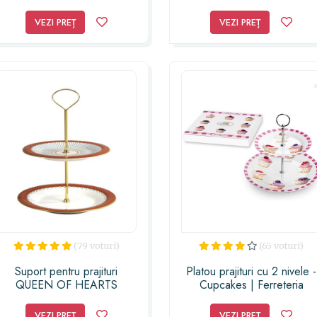
VEZI PREȚ
VEZI PREȚ
(79 voturi)
(65 voturi)
Suport pentru prajituri
Platou prajituri cu 2 nivele -
QUEEN OF HEARTS
Cupcakes | Ferreteria
VEZI PREȚ
VEZI PREȚ