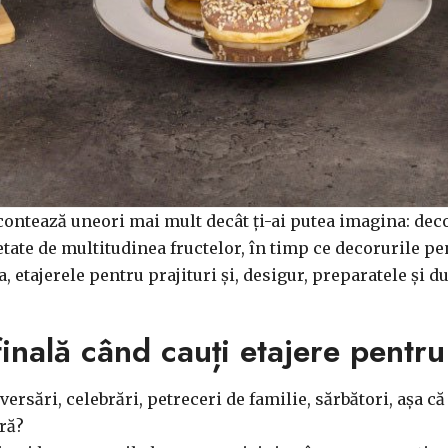
 contează uneori mai mult decât ți-ai putea imagina: deco
tate de multitudinea fructelor, în timp ce decorurile pe
 etajerele pentru prajituri și, desigur, preparatele și dul
inală când cauți etajere pentru
rsări, celebrări, petreceri de familie, sărbători, așa că 
eră?