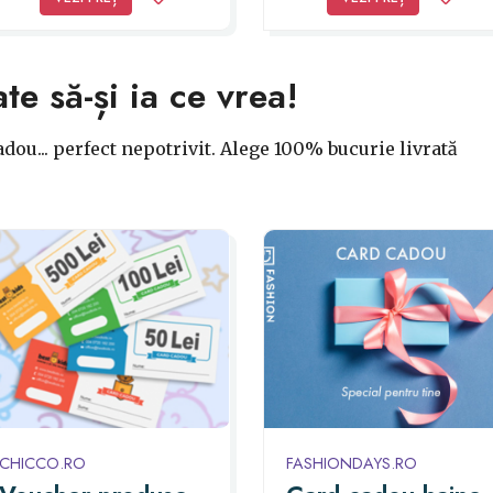
ate să-și ia ce vrea!
dou... perfect nepotrivit. Alege 100% bucurie livrată
CHICCO.RO
FASHIONDAYS.RO