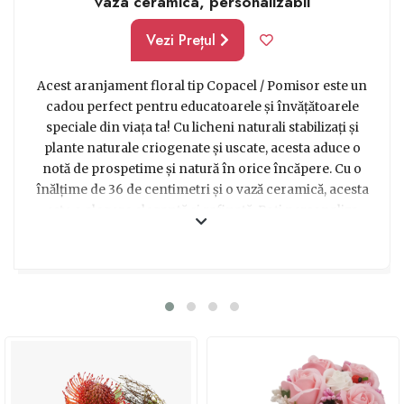
vaza ceramica, personalizabil
Vezi Prețul
Acest aranjament floral tip Copacel / Pomisor este un
cadou perfect pentru educatoarele și învățătoarele
speciale din viața ta! Cu licheni naturali stabilizați și
plante naturale criogenate și uscate, acesta aduce o
notă de prospetime și natură în orice încăpere. Cu o
înălțime de 36 de centimetri și o vază ceramică, acesta
este o alegere elegantă și rafinată. Poți personaliza
acest aranjament cu un mesaj special pentru
educatoarea ta preferată. Fie că vrei să îi arăți
aprecierea sau să îi mulțumești pentru eforturile lor în
a-i învăța pe cei mici, acest aranjament floral va fi cu
siguranță un cadou memorabil. Atunci când vrei să oferi
ceva unic și deosebit, acest aranjament este alegerea
perfectă! Inspira-te și surprinde-o cu acest minunat
cadou!