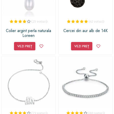
(25 voturi)
(41 voturi)
Colier argint perla naturala
Cercei din aur alb de 14K
Loreen
VEZI PREȚ
VEZI PREȚ
(73 voturi)
(80 voturi)