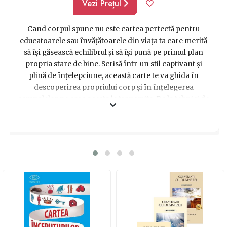
Vezi Prețul
Cand corpul spune nu este cartea perfectă pentru
educatoarele sau învățătoarele din viața ta care merită
să își găsească echilibrul și să își pună pe primul plan
propria stare de bine. Scrisă într-un stil captivant și
plină de înțelepciune, această carte te va ghida în
descoperirea propriului corp și în înțelegerea
semnalelor pe care acesta le transmite. De la tehnici de
relaxare și mindfulness, la sfaturi pentru gestionarea
stresului și a emoțiilor, vei găsi în paginile acestei cărți
un adevărat ghid pentru a-ți recăpăta energia și
vitalitatea. Oferindu-le educatoarelor tale această carte,
le arăți că îți pasă de bunăstarea lor și le oferi un
instrument valoros pentru a-și împlini misiunea de a-i
învăța și îndruma pe cei mici. Cu Cand corpul spune nu
vei face cu siguranță un cadou de suflet, plin de
înțelepciune și inspirație pentru educatoarele și
învățătoarele din viața ta.