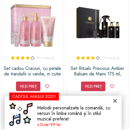
(80 voturi)
(75 voturi)
Set cadou Craciun, cu petale
Set Rituals Precious Amber
de trandafir si vanilie, in cutie
Balsam de Maini 175 ml,
metalica - Fiaba in rosa, 150
Sapun pentru Maini 300 ml,
ML, 250 ML, 5.5 ML
Mini Betisoare Parfumate 100
VEZI PREȚ
VEZI PREȚ
ml, Parfum pentru Casa 500
ml
CADOUL ANULUI 2025!
Melodii personalizate la comandă, cu
versuri în limba română și în stilul
muzical preferat.
» Doar 99 lei.