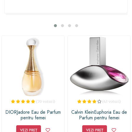
floare de portocal, această apă de parfum te va duce
într-o călătorie senzorială unică. Lasă-te sedusă de
aroma sa inconfundabilă și răsfață-ți educatoarea cu
acest cadou minunat, care îi va aminti mereu de tine și
de momentele frumoase petrecute împreună în clasă.
Oferindu-i această bijuterie olfactivă, vei demonstra că
apreciezi eforturile și dedicarea ei în a modela mințile
viitorului. Așadar, nu mai sta pe gânduri și surprinde-ți
educatoarea cu un gest atent, care îi va face inima să
tresară de bucurie.
(70 voturi)
(43 voturi)
DIORJadore Eau de Parfum
Calvin KleinEuphoria Eau de
pentru femei
Parfum pentru femei
VEZI PREȚ
VEZI PREȚ