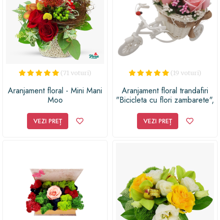
(71 voturi)
(19 voturi)
Aranjament floral - Mini Mani
Aranjament floral trandafiri
Moo
"Bicicleta cu flori zambarete",
flori de sapun, Dalimag,
22x15x12 cm
VEZI PREȚ
VEZI PREȚ