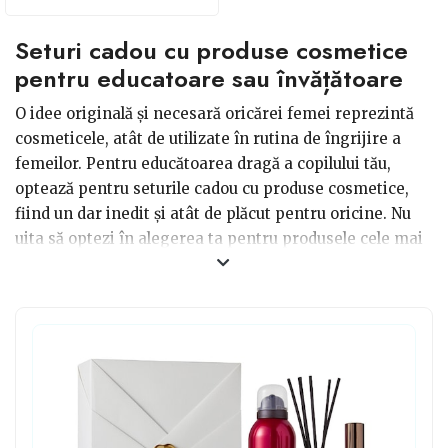
Seturi cadou cu produse cosmetice
pentru educatoare sau învățătoare
O idee originală și necesară oricărei femei reprezintă
cosmeticele, atât de utilizate în rutina de îngrijire a
femeilor. Pentru educătoarea dragă a copilului tău,
optează pentru seturile cadou cu produse cosmetice,
fiind un dar inedit și atât de plăcut pentru oricine. Nu
uita să optezi în alegerea ta pentru produsele cele mai
neutre și potrivite oricărui tip de ten sau tip de piele. În
majoritatea cazurilor, cei mai mulți se orientează către
cremele de noapte pentru față, ape micelare, soluție
pentru demachiere, o cremă pentru corp, loțiune, cât și
produsele pentru machiaj: mascara, rujuri, iluminator.