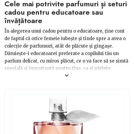
Cele mai potrivite parfumuri și seturi
cadou pentru educatoare sau
învățătoare
În alegerea unui cadou pentru o educatoare, ține cont
de faptul că orice femeie iubește și tinde spre a avea o
colecție de parfumuri, atât de plăcute și gingașe.
Dăruiește-i educatoarei preferate a copilului tău un
parfum delicat, cu miros plăcut, ce o va face să se simtă
specială și importantă pentru tine, ca și părinte.
Orientează-te către mirosurile potrivite unei femei,
cum ar fi cele florale, aromatice, fructate, fresh, citrice,
cele corelate cu apa și aerul (oceanic, marin, ozon,
acvatic, cool). De asemenea, se consideră important și
ambalajul, așa că îți recomandăm să alegi ceva plăcut ca
aspect.