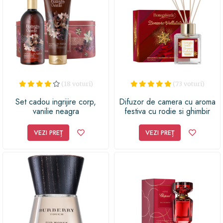
(18 voturi)
(73 voturi)
Set cadou ingrijire corp,
Difuzor de camera cu aroma
vanilie neagra
festiva cu rodie si ghimbir
rosu
VEZI PREȚ
VEZI PREȚ