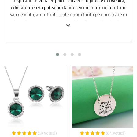
inspiratie in viata copiilor. Cu acest bijuterie deosebita,
educatoarea va putea purta mereu cu mandrie motto-ul
sau de viata, amintindu-si de importanta pe care o are in
dezvoltarea si formarea micutilor. Fie ca este oferit ca
simbol de recunostinta sau ca gest de apreciere, acest
lantisor personalizat va impresiona prin designul sau
elegant si mesajul motivational. Realizat din aur galben
de cea mai buna calitate, acest pandantiv este un simbol
durabil al emotiilor si amintirilor frumoase. Alegeti
acest cadou unic si veti fi sigur ca educatoarea va simti
aprecierea si gratitudinea voastra, oferindu-i un
accesoriu special care ii va aminti mereu de impactul
sau pozitiv in viata copiilor.
(19 voturi)
(64 voturi)