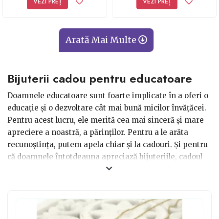
VEZI PREȚ
VEZI PREȚ
Arată Mai Multe
Bijuterii cadou pentru educatoare
Doamnele educatoare sunt foarte implicate în a oferi o
educație și o dezvoltare cât mai bună micilor învățăcei.
Pentru acest lucru, ele merită cea mai sinceră și mare
apreciere a noastră, a părinților. Pentru a le arăta
recunoștința, putem apela chiar și la cadouri. Și pentru
că doamnele întotdeauna apreciază bijuteriile, cadoul
poate fi ales din acest segment. Îi poți oferi cadou unei
doamne educatoare cu ocazia unei zile speciale, cum ar
fi ziua de 8 Martie, ultima zi dintr-un an școlar sau ziua
de naștere a dumneaei. De preferat ar fi ca toți părinții
să își unească forțele pentru a putea alege o bijuterie