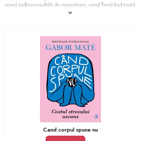
sursă indispensabilă de cunoștințe, omul Învățând toată
viața sa și descoperind lucruri și procese noi, de aceea
o carte atrăgătoare precum un roman de dragoste, o
istorie a civilizației, subiectele legate de psihologia
oamenilor, cât și a copiilor, considerăm că vor deveni
cărțile perfecte și minunate pentru educatoarea
preferată a copilului tău.
Cand corpul spune nu