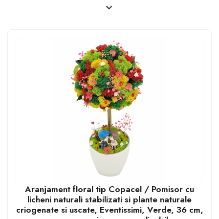
educație de calitate. Pentru aceste lucruri, este frumos,
ca din când în când, să le facem câte un cadou în semn
de recunoștință. Și ce cadou simbolic ar putea fi mai
frumos decât un aranjament floral. Indiferent că sunt
venite din partea tuturor copiilor sau ai vrut să-i alegi
unul individual, cu siguranță îi va ajunge la inimă
doamnei Educatoare.
Aranjament floral tip Copacel / Pomisor cu
licheni naturali stabilizati si plante naturale
criogenate si uscate, Eventissimi, Verde, 36 cm,