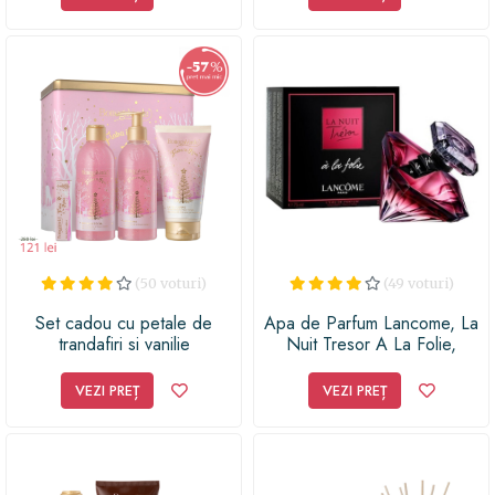
(50 voturi)
(49 voturi)
Set cadou cu petale de
Apa de Parfum Lancome, La
trandafiri si vanilie
Nuit Tresor A La Folie,
Femei, 75 ml
VEZI PREȚ
VEZI PREȚ