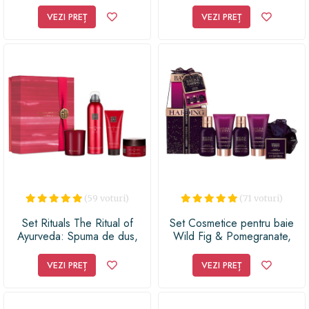
reînnoirea pielii)
(pentru corp)
VEZI PREȚ
VEZI PREȚ
(59 voturi)
(71 voturi)
Set Rituals The Ritual of
Set Cosmetice pentru baie
Ayurveda: Spuma de dus,
Wild Fig & Pomegranate,
200 ml + Lumanare, 140 gr +
Deluxe Signature Collection
Exfoliant pentru corp cu sare,
cu burete de baie, 325 ml
VEZI PREȚ
VEZI PREȚ
125 g + Crema de corp, 100
ml