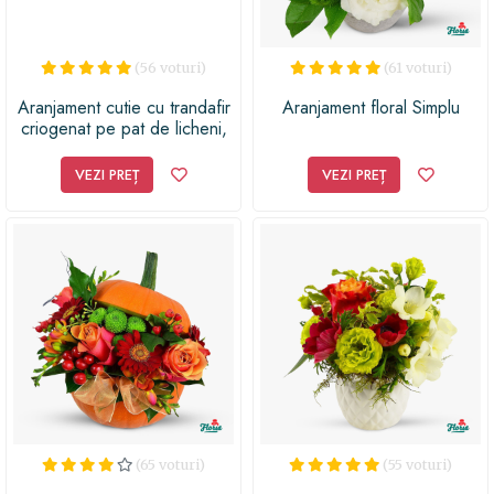
(56 voturi)
(61 voturi)
Aranjament cutie cu trandafir
Aranjament floral Simplu
criogenat pe pat de licheni,
multicolor, Crioflora
VEZI PREȚ
VEZI PREȚ
(65 voturi)
(55 voturi)