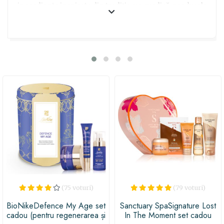
ingrediente inspirate din tradiția ayurvedică, produsele
din acest set vor oferi o experiență unică de îngrijire și
relaxare. Oferă-le educatorilor tale preferate un
moment de răsfăț și îi vei transmite cât de mult
apreciezi munca lor. Alege acest set și transformă
cadoul într-o experiență de neuitat!
(75 voturi)
(79 voturi)
BioNikeDefence My Age set
Sanctuary SpaSignature Lost
cadou (pentru regenerarea și
In The Moment set cadou