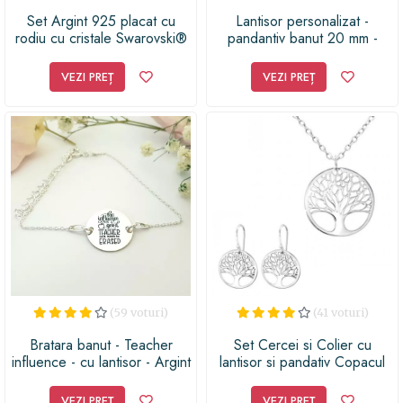
Set Argint 925 placat cu
Lantisor personalizat -
rodiu cu cristale Swarovski®
pandantiv banut 20 mm -
Rivoli Crown 8mm Emerald
Model
Surub + Lant
educatoare/invatatoare - Text
VEZI PREȚ
VEZI PREȚ
engleza - Argint 925
(59 voturi)
(41 voturi)
Bratara banut - Teacher
Set Cercei si Colier cu
influence - cu lantisor - Argint
lantisor si pandativ Copacul
925
Vietii, din Argint 925, cutie
bijuterii inclusa
VEZI PREȚ
VEZI PREȚ