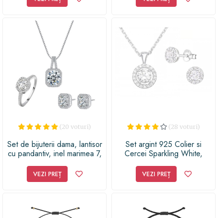
(20 voturi)
(28 voturi)
Set de bijuterii dama, lantisor
Set argint 925 Colier si
cu pandantiv, inel marimea 7,
Cercei Sparkling White,
cercei, pietre zirconiu, placat
argintiu, inclus cutie bijuterii
cu aur 18K, argintiu
VEZI PREȚ
VEZI PREȚ