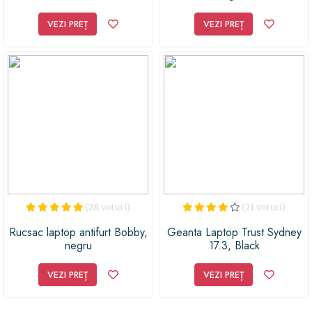
cele mai bune alegeri iar cadoul tau sa fie unul
VEZI PREȚ
VEZI PREȚ
ireprosabil.
(28 voturi)
(21 voturi)
Rucsac laptop antifurt Bobby,
Geanta Laptop Trust Sydney
negru
17.3, Black
VEZI PREȚ
VEZI PREȚ