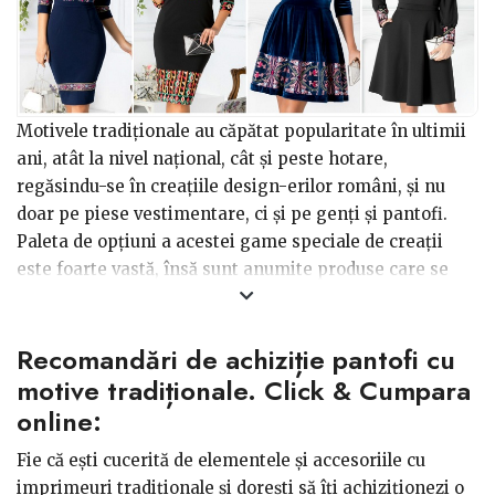
Motivele tradiționale au căpătat popularitate în ultimii
ani, atât la nivel național, cât și peste hotare,
regăsindu-se în creațiile design-erilor români, și nu
doar pe piese vestimentare, ci și pe genți și pantofi.
Paleta de opțiuni a acestei game speciale de creații
este foarte vastă, însă sunt anumite produse care se
diferențiază prin calitatea execuției, a materialelor
folosite și a finisajelor impecabile.
Recomandări de achiziție pantofi cu
motive tradiționale. Click & Cumpara
online:
Fie că ești cucerită de elementele și accesoriile cu
imprimeuri tradiționale și dorești să îți achiziționezi o