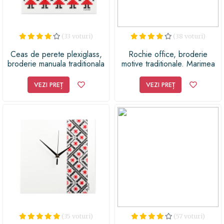
(33 voturi)
(38 voturi)
Ceas de perete plexiglass,
Rochie office, broderie
broderie manuala traditionala
motive traditionale. Marimea
Hora
42
VEZI PREȚ
VEZI PREȚ
(35 voturi)
(57 voturi)