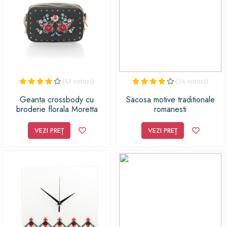
gânduri și surprinde-ți persoana dragă cu acest cadou
deosebit, care va fi cu siguranță pe placul ei!
(43 voturi)
(54 voturi)
Geanta crossbody cu
Sacosa motive traditionale
broderie florala Moretta
romanesti
VEZI PREȚ
VEZI PREȚ