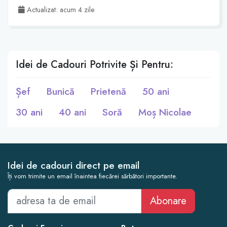
Actualizat: acum 4 zile
Idei de Cadouri Potrivite Și Pentru:
Șef
Bunică
Prietenă
50 ani
30 ani
40 ani
Soră
Moș Nicolae
Idei de cadouri direct pe email
Îți vom trimite un email înaintea fiecărei sărbători importante.
Abonare