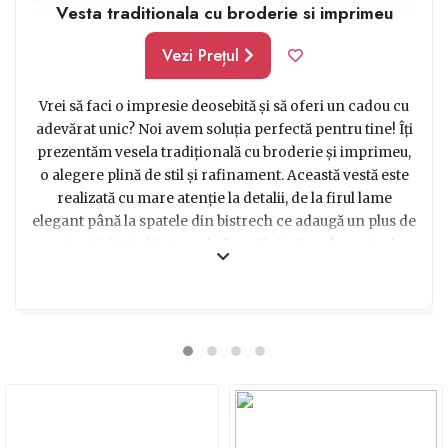
Vesta traditionala cu broderie si imprimeu
Vezi Prețul
Vrei să faci o impresie deosebită și să oferi un cadou cu
adevărat unic? Noi avem soluția perfectă pentru tine! Îți
prezentăm vesela tradițională cu broderie și imprimeu,
o alegere plină de stil și rafinament. Această vestă este
realizată cu mare atenție la detalii, de la firul lame
elegant până la spatele din bistrech ce adaugă un plus de
autenticitate. Nu numai că arată uimitor, dar este și
extrem de confortabilă datorită texturii tercot subțire. În
plus, lungimea de la subrat de 34 cm îi oferă un aspect
modern, perfect pentru a fi purtată cu încredere la
orice eveniment. Se închide cu un nasture brodat,
adăugând un detaliu suplimentar de eleganță. Această
vestă este cu adevărat o declarație de stil și poate fi
considerată un cadou minunat pentru oricine iubește și
apreciază tradițiile românești. Așadar, nu mai sta pe