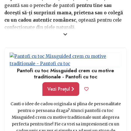
geantă sau o pereche de pantofi
pentru tine sau
dorești să-ți surprinzi mama, prietena sau o colegă
cu un cadou autentic românesc
, optează pentru cele
confecționate din piele naturală.
- Alege doar creațiile designer-ilor autohtoni, care
folosesc doar materiale de calitate și modele de
imprimeuri originale,
reprezentative pentru folclorul
românesc
;
Pantofi cu toc Missguided crem cu motive
- Optează pentru un modele de genți, portofele sau
traditionale - Pantofi cu toc
perechi de pantofi cu potențial de piesă-statement în
garderoba ta, astfel încât să le poți intregra cât mai des
Vezi Prețul
în ținutele tale zilnice sau de ocazie;
- Selectează un model care se adaptează cât mai fidel
Cauti o idee de cadou originala si plina de personalitate
stilului tău caracteristic: elegant-feminin sau casual-
pentru o persoana draga? Atunci pantofii cu toc
sport.
Missguided crem cu motive traditionale sunt alegerea
perfecta pentru tine! Fie ca vrei sa impresionezi cu un
Există elemente, accesorii și imprimeuri care
cadou unic sau pur si simplu sa adaugi un strop de