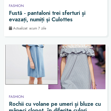
FASHION
Fustă - pantaloni trei sferturi și
evazați, numiți și Culottes
Actualizat: acum 7 zile
FASHION
Rochii cu volane pe umeri și bluze cu
mâneci clopot, în diferite culori