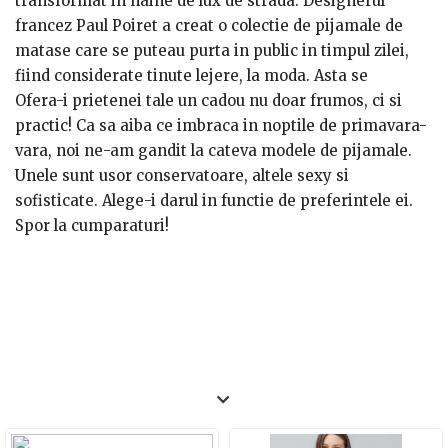
transformat in haine de lux de strada. Designerul
francez Paul Poiret a creat o colectie de pijamale de
matase care se puteau purta in public in timpul zilei,
fiind considerate tinute lejere, la moda. Asta se
intampla la inceputul anilor 1900.
Ofera-i prietenei tale un cadou nu doar frumos, ci si
practic! Ca sa aiba ce imbraca in noptile de primavara-
vara, noi ne-am gandit la cateva modele de pijamale.
Unele sunt usor conservatoare, altele sexy si
sofisticate. Alege-i darul in functie de preferintele ei.
Spor la cumparaturi!