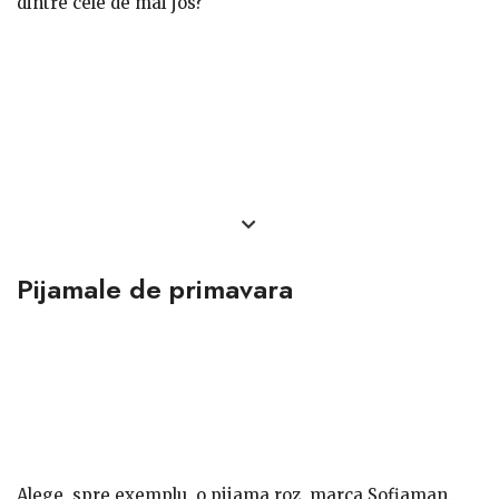
dintre cele de mai jos?
Pijamale de primavara
Alege, spre exemplu, o pijama roz, marca Sofiaman.