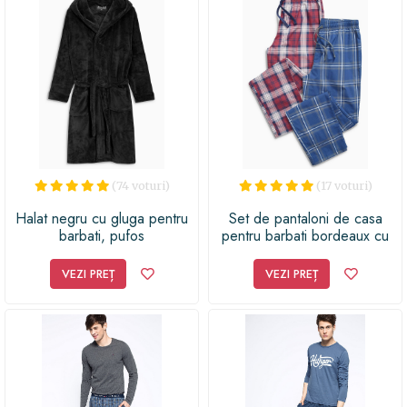
satisfacția de a oferi ceva cu adevărat remarcabil. Nu
mai căuta în zadar, această pijama este alegerea
potrivită pentru a arăta cât de mult ții la cel drag!
(74 voturi)
(17 voturi)
Halat negru cu gluga pentru
Set de pantaloni de casa
barbati, pufos
pentru barbati bordeaux cu
albastru - 2 perechi NEXT
VEZI PREȚ
VEZI PREȚ