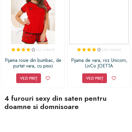
(62 voturi)
(48 voturi)
Pijama rosie din bumbac, de
Pijama de vara, roz Unicorn,
purtat vara, cu pisici
LivCo JOETTA
VEZI PREȚ
VEZI PREȚ
4 furouri sexy din saten pentru
doamne si domnisoare