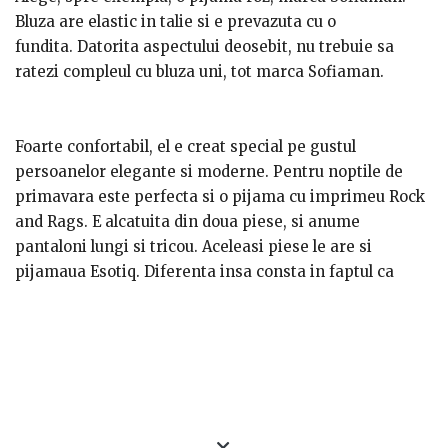
Bluza are elastic in talie si e prevazuta cu o
fundita.
Datorita aspectului deosebit, nu trebuie sa
ratezi compleul cu bluza uni, tot marca Sofiaman
.
F
oarte confortabil, el e creat special pe gustul
persoanelor elegante si moderne. Pentru noptile de
primavara este perfecta si o pijama cu imprimeu Rock
and Rags. E alcatuita din doua piese, si anume
pantaloni lungi si tricou.
Aceleasi piese le are si
pijamaua Esotiq. Diferenta insa consta in faptul ca
pantalonii sunt infrumusetati cu multe stelute.
Pentru
noptile mai reci a fost creata pijamaua cu imprimeu
buline, din bumbac 100%.