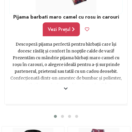
Pijama barbati maro camel cu rosu in carouri
Vezi Prețul
Descoperă pijama perfectă pentru bărbații care își
doresc răsfăț și confort în nopțile calde de vară!
Prezentăm cu mândrie pijama bărbați maro camel cu
roșu în carouri, o alegere ideală pentru a-ți surprinde
partenerul, prietenul sau tatăl cu un cadou deosebit.
Confecționată dintr-un amestec de bumbac și poliester,
această pijama oferă o combinație perfectă între
respirabilitate și rezistență, pentru a te bucura de un
somn odihnitor și liniștit. Culorile vibrante și designul
clasic în carouri adaugă un plus de stil și personalitate,
în timp ce materialul moale și confortabil îi va îmbrățișa
corpul delicat. Cu siguranță, acest cadou special va
aduce un zâmbet pe chipul oricărui bărbat, iar tu vei avea