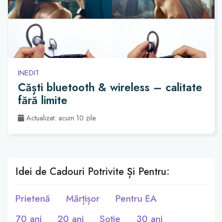
INEDIT
Căști bluetooth & wireless – calitate
fără limite
Actualizat: acum 10 zile
Idei de Cadouri Potrivite Și Pentru:
Prietenă
Mărțișor
Pentru EA
70 ani
20 ani
Soție
30 ani