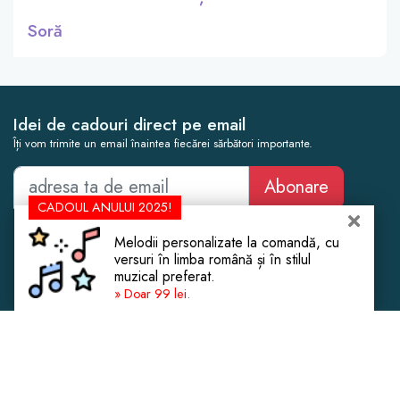
Soră
Idei de cadouri direct pe email
Îți vom trimite un email înaintea fiecărei sărbători importante.
Abonare
CADOUL ANULUI 2025!
Cadouri Femei
Botez
Melodii personalizate la comandă, cu
Cadouri Bărbați
Cununie Civilă
versuri în limba română și în stilul
muzical preferat.
Cadouri Copii
Cadouri de Crăciun
» Doar 99 lei.
Cadouri Experiențe
Casă Nouă
Cadouri de Lux
Aniversare Căsătorie
Despre Noi
Mobilier și Decorațiuni