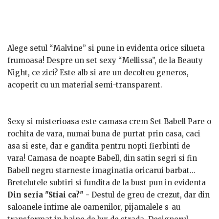
Alege setul “Malvine” si pune in evidenta orice silueta
frumoasa!
Despre un set sexy “Mellissa”, de la Beauty
Night, ce zici? Este alb si are un decolteu generos,
acoperit cu un material semi-transparent.
Sexy si misterioasa este camasa crem Set Babell Pare o
rochita de vara, numai buna de purtat prin casa, caci
asa si este, dar e gandita pentru nopti fierbinti de
vara!
Camasa de noapte Babell, din satin segri si fin
Babell negru starneste imaginatia oricarui barbat…
Bretelutele subtiri si fundita de la bust pun in evidenta
o silueta delicata si frumos conturata.
Din seria "Stiai ca?" -
Destul de greu de crezut, dar din
saloanele intime ale oamenilor, pijamalele s-au