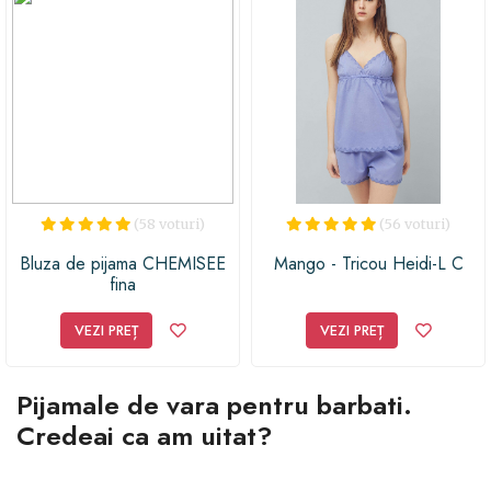
(58 voturi)
(56 voturi)
Bluza de pijama CHEMISEE
Mango - Tricou Heidi-L C
fina
VEZI PREȚ
VEZI PREȚ
Pijamale de vara pentru barbati.
Credeai ca am uitat?