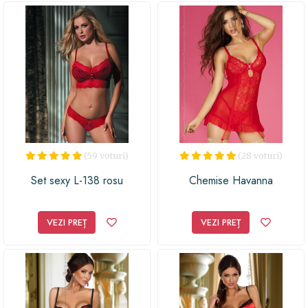
(59 voturi)
(28 voturi)
Set sexy L-138 rosu
Chemise Havanna
VEZI PREȚ
VEZI PREȚ