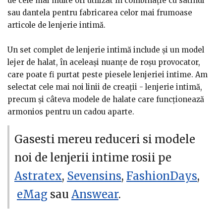
de cele mai multe ori utilizat în combinație cu satinul
sau dantela pentru fabricarea celor mai frumoase
articole de lenjerie intimă.
Un set complet de lenjerie intimă include și un model
lejer de halat, în aceleași nuanțe de roșu provocator,
care poate fi purtat peste piesele lenjeriei intime. Am
selectat cele mai noi linii de creații - lenjerie intimă,
precum și câteva modele de halate care funcționează
armonios pentru un cadou aparte.
Gasesti mereu reduceri si modele
noi de lenjerii intime rosii pe
Astratex
,
Sevensins
,
FashionDays
,
eMag
sau
Answear
.