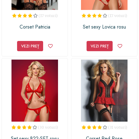
(17 voturi)
(17 voturi)
Corset Patricia
Set sexy Lovica rosu
VEZI PREȚ
VEZI PREȚ
(30 voturi)
(31 voturi)
Set sexy 822-SET rosu
Corset Red Rose