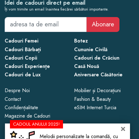
Idei de cadouri direct pe email
Îți vom trimite un email înaintea fiecărei sărbători importante.
Abonare
Cadouri Femei
Botez
Cadouri Bărbați
Cununie Civilă
Cadouri Copii
Cadouri de Crăciun
Cadouri Experiențe
Casă Nouă
Cadouri de Lux
Aniversare Căsătorie
Despre Noi
Mobilier și Decorațiuni
Contact
Fashion & Beauty
Confidențialitate
eSIM Internet Turcia
Magazine de Cadouri
CADOUL ANULUI 2025!
Copyright © 2013 - 2026 CadoLand.
Melodii personalizate la comandă, cu