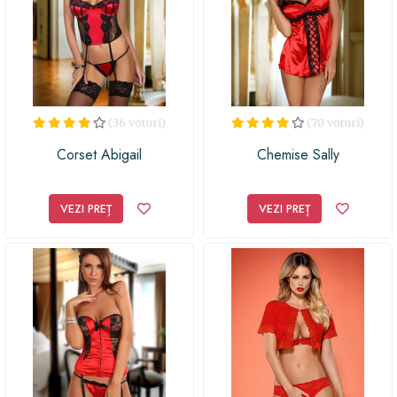
(36 voturi)
(70 voturi)
Corset Abigail
Chemise Sally
VEZI PREȚ
VEZI PREȚ