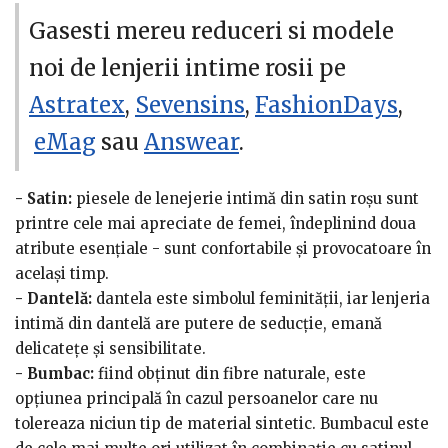
celebrate: pentru a-i oferi unei prietene, soției sau
iubitei un cadou deosebit, nu vei da greș cu un set de
Gasesti mereu reduceri si modele
lenjerie intimă în nuanțe atractive de roșu.
noi de lenjerii intime rosii pe
Ce mărime trebuie să alegi?
Astratex
,
Sevensins
Nu te feri să achiziționezi
,
FashionDays
,
lenjerie intimă pentru că nu te descurci cu mărimea!
eMag
sau
Answear
.
Dacă este vorba de o persoană apropiată, poți verifica
mărimea pieselor de lenjerie intimă pe care deja le are
- Satin:
piesele de lenejerie intimă din satin roșu sunt
sau poți cere ajutorul cuiva apropiat pentru a-ți oferi
printre cele mai apreciate de femei, îndeplinind doua
aceste informații și problema este rezolvata.
atribute esențiale - sunt confortabile și provocatoare în
același timp.
Ce material i-ar plăcea?
Ca și în cazul cazul mărimii,
- Dantelă:
dantela este simbolul feminității, iar lenjeria
dacă nu ai deja aceste informații, fiind vorba de un
intimă din dantelă are putere de seducție, emană
cadou oferit unei persoane apropiate, poți analiza care
delicatețe și sensibilitate.
pare materialul pe care îl preferă. Vei alege dintr-o
- Bumbac:
fiind obținut din fibre naturale, este
varietate de modele, confecționate cu grijă din
opțiunea principală în cazul persoanelor care nu
materiale fine:
tolereaza niciun tip de material sintetic. Bumbacul este