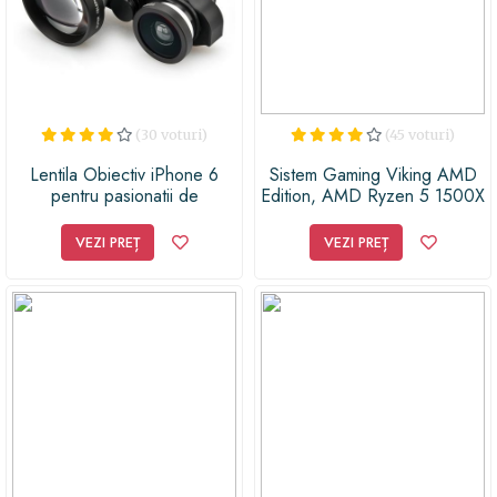
Transformă ideile în realitate, încântă-l pe vloggerul
din tine și surprinde momentele speciale cu ajutorul
acestui sistem de stabilizare uimitor.
(30 voturi)
(45 voturi)
Lentila Obiectiv iPhone 6
Sistem Gaming Viking AMD
pentru pasionatii de
Edition, AMD Ryzen 5 1500X
fotografie cu telefonul
3.5GHz, 8 thread-uri, 8GB
DDR4, 1TB HDD, GTX 1050
VEZI PREȚ
VEZI PREȚ
Ti