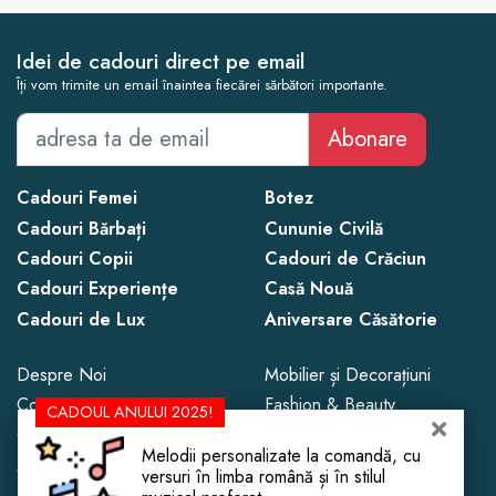
Idei de cadouri direct pe email
Îți vom trimite un email înaintea fiecărei sărbători importante.
Abonare
Cadouri Femei
Botez
Cadouri Bărbați
Cununie Civilă
Cadouri Copii
Cadouri de Crăciun
Cadouri Experiențe
Casă Nouă
Cadouri de Lux
Aniversare Căsătorie
Despre Noi
Mobilier și Decorațiuni
Contact
Fashion & Beauty
CADOUL ANULUI 2025!
Confidențialitate
eSIM Internet Turcia
Melodii personalizate la comandă, cu
Magazine de Cadouri
versuri în limba română și în stilul