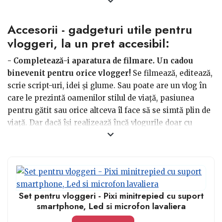
muzică, artă, cultură și reușesc să își adune experiența
și informațiile și să le transmită mai departe, prin
Accesorii - gadgeturi utile pentru
intermediul canalelor de socializare, încurajând,
animând și distrând diferite grupuri de persoane.
vloggeri, la un pret accesibil:
- Completează-i aparatura de filmare. Un cadou
Dacă ai un vlogger în cercul de prieteni, atunci faci
binevenit pentru orice vlogger!
Se filmează, editează,
parte dintr-un grup vesel! De aceea, de unul singur sau
scrie script-uri, idei și glume. Sau poate are un vlog în
împreună cu colegii, alege un cadou practic, care să îi
care le prezintă oamenilor stilul de viață, pasiunea
susțină și să contribuie la pasiunea lui.
pentru gătit sau orice altceva îl face să se simtă plin de
viață. Dar dacă își realizează încă vlogurile doar cu
telefonul, ar fi cazul ca acest lucru să se schimbe. Așa că
dacă te orientezi către aparatură foto și video, nu ai
cum să nu îi faci Crăciunul sau aniversarea mai
frumoase. Aparatura de filmare profesionistă poate
reprezenta punctul în care postările și ideile de vlog
Set pentru vloggeri - Pixi minitrepied cu suport
avansează, se transformă - îl poți ajuta să avanseze
smartphone, Led si microfon lavaliera
rapid și chiar să exceleze în acest frumos domeniu pe
care și l-a ales.