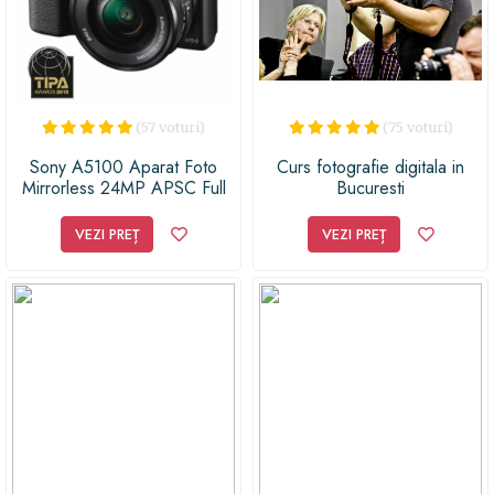
(57 voturi)
(75 voturi)
Sony A5100 Aparat Foto
Curs fotografie digitala in
Mirrorless 24MP APSC Full
Bucuresti
HD Kit cu Obiectiv 16-50
F/3.5-5.6 OSS Negru Sony
VEZI PREȚ
VEZI PREȚ
A5100 Aparat Foto
Mirrorless 24MP APSC