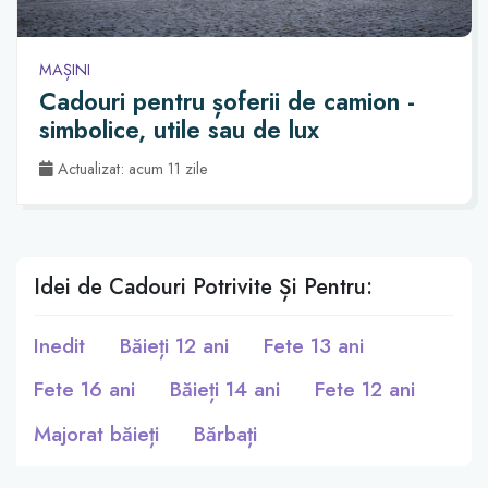
MAȘINI
Cadouri pentru șoferii de camion -
simbolice, utile sau de lux
Actualizat: acum 11 zile
Idei de Cadouri Potrivite Și Pentru:
Inedit
Băieți 12 ani
Fete 13 ani
Fete 16 ani
Băieți 14 ani
Fete 12 ani
Majorat băieți
Bărbați