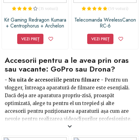
(35 voturi)
(59 voturi)
Kit Gaming Redragon Kumara
Telecomanda WirelessCanon
+ Centrophorus + Archelon
RC-6
M
VEZI PREȚ
VEZI PREȚ
Accesorii pentru a le avea prin oras
sau vacante: GoPro sau Drona?
- Nu uita de accesoriile pentru filmare -
Pentru un
vlogger, întreaga aparatură de filmare este esențială.
Dacă deja are aparatura propriu-zisă, proaspăt
optimizată, alege tu pentru el un trepied și alte
accesorii pentru poziționarea aparaturii așa cum are
nevoie pentru realizarea videoclipurilor profesioniste.
În această categorie intră și accesoriile pentru
transportul aparaturii de filmare
- genți și rucsacuri