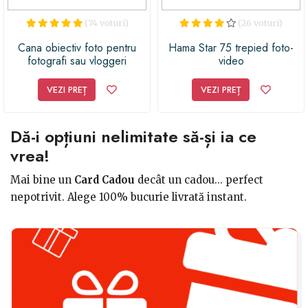
(74 voturi)
(26 voturi)
Cana obiectiv foto pentru
Hama Star 75 trepied foto-
fotografi sau vloggeri
video
VEZI PREȚ
VEZI PREȚ
Dă-i opțiuni nelimitate să-și ia ce
vrea!
Mai bine un
Card Cadou
decât un cadou... perfect
nepotrivit. Alege 100% bucurie livrată instant.