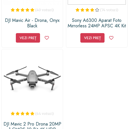
(40 voturi)
(74 voturi)
DJI Mavic Air - Drona, Onyx
Sony A6300 Aparat Foto
Black
Mirrorless 24MP APSC 4K Kit
cu Obiectiv 16-50 F/3.5-5.6
OSS Negru
VEZI PREȚ
VEZI PREȚ
(44 voturi)
DJI Mavic 2 Pro Drona 20MP