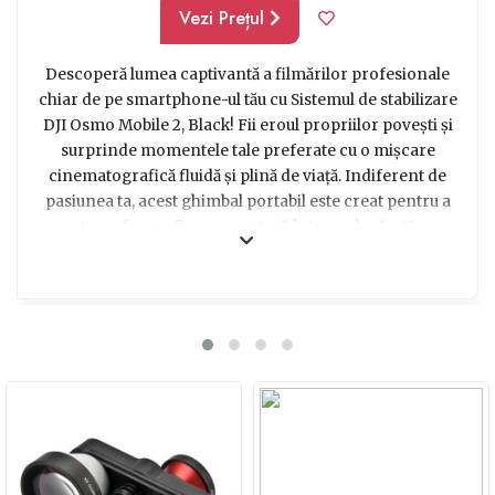
Vezi Prețul
Descoperă lumea captivantă a filmărilor profesionale
chiar de pe smartphone-ul tău cu Sistemul de stabilizare
DJI Osmo Mobile 2, Black! Fii eroul propriilor povești și
surprinde momentele tale preferate cu o mișcare
cinematografică fluidă și plină de viață. Indiferent de
pasiunea ta, acest ghimbal portabil este creat pentru a
transforma fiecare captură într-o adevărată
capodoperă vizuală. Ușor de utilizat, inteligent și cu o
baterie de lungă durată, Osmo Mobile 2 îți oferă
libertatea de a-ți împărtăși povestea cu cei dragi. Poți
explora locuri noi, crea conținut de calitate și surprinde
fiecare emoție autentică într-un mod unic. Alege acest
cadou minunat pentru vloggerul din viața ta și vei face
un gest deosebit, care îi va permite să-și exprime
creativitatea și să își îmbunătățească abilitățile de
filmare. Lasă-l să descopere întregul potențial al
smartphone-ului său și să creeze amintiri de neuitat.