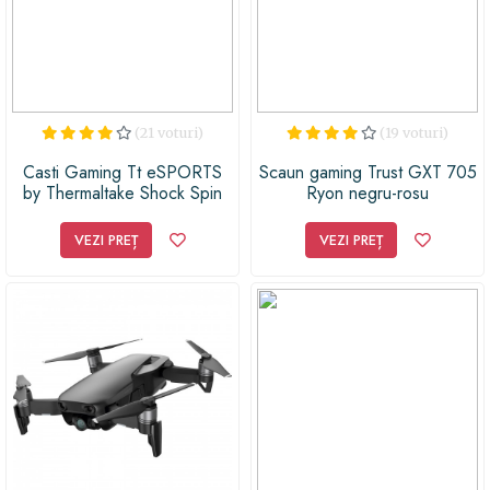
(21 voturi)
(19 voturi)
Casti Gaming Tt eSPORTS
Scaun gaming Trust GXT 705
by Thermaltake Shock Spin
Ryon negru-rosu
HD White
VEZI PREȚ
VEZI PREȚ