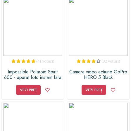
speciale, pe care i le poți oferi.
(41 voturi)
(32 voturi)
Impossible Polaroid Spirit
Camera video actiune GoPro
600 - aparat foto instant fara
HERO 5 Black
blitz Impossible Polaroid Spirit
600 - aparat foto instant fara
VEZI PREȚ
VEZI PREȚ
blitz