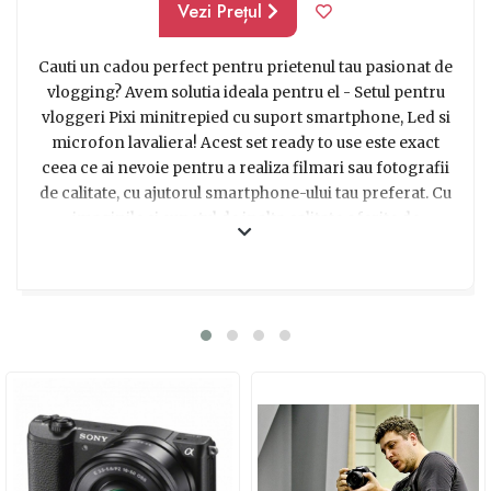
Vezi Prețul
Cauti un cadou perfect pentru prietenul tau pasionat de
vlogging? Avem solutia ideala pentru el - Setul pentru
vloggeri Pixi minitrepied cu suport smartphone, Led si
microfon lavaliera! Acest set ready to use este exact
ceea ce ai nevoie pentru a realiza filmari sau fotografii
de calitate, cu ajutorul smartphone-ului tau preferat. Cu
imaginile si sunetul de inalta calitate oferite de
accesoriile profesionale incluse, vei transforma fiecare
sesiune de vlogging intr-o experienta memorabila.
Indiferent daca esti un vlogger in devenire sau doar
vrei sa surprinzi momentele speciale din viata ta, acest
set este alegerea perfecta. Hai sa dam viata ideilor tale
creative si sa transformam pasiunea ta intr-un succes
pe internet!