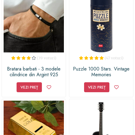
(39 voturi)
(47 voturi)
Bratara barbati - 3 modele
Puzzle 1000 Stars. Vintage
cilindrice din Argint 925
Memories
personalizate - 3 straturi piele
impletita - inchizatoare
VEZI PREȚ
VEZI PREȚ
carabina