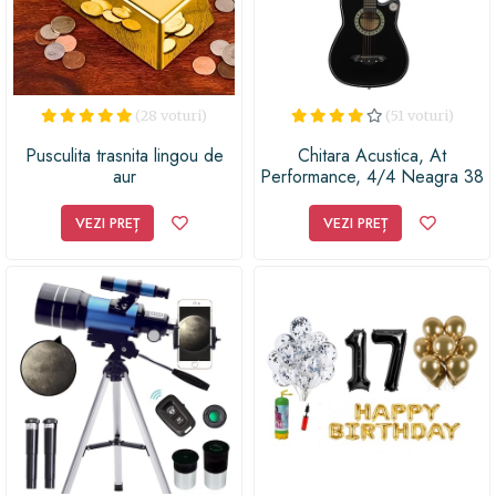
(28 voturi)
(51 voturi)
Pusculita trasnita lingou de
Chitara Acustica, At
aur
Performance, 4/4 Neagra 38
(97cm), Lemn, 6 Corzi
metalice
VEZI PREȚ
VEZI PREȚ