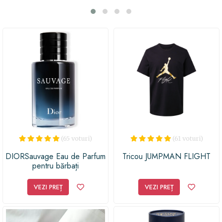
romantice sau evenimente speciale. Surpriseaza-l pe
baiatul tau cu aceasta bijuterie rafinata, care ii va aminti
mereu de momentele importante si de legatura speciala
pe care o aveti. Alege aceasta bratara si vei fi sigur ca ai
facut un cadou cu adevarat valoros si apreciat!
(65 voturi)
(61 voturi)
DIORSauvage Eau de Parfum
Tricou JUMPMAN FLIGHT
pentru bărbați
VEZI PREȚ
VEZI PREȚ