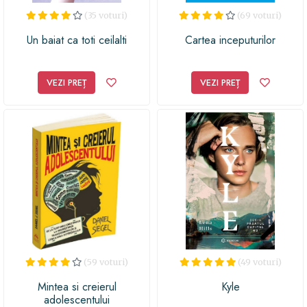
(35 voturi)
(69 voturi)
Un baiat ca toti ceilalti
Cartea inceputurilor
VEZI PREȚ
VEZI PREȚ
(59 voturi)
(49 voturi)
Mintea si creierul
Kyle
adolescentului