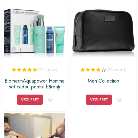
sofisticată în rutina de îngrijire zilnică. Nu numai că
acest set este perfect pentru a-i ajuta pe băieți să se simtă
încrezători și atrăgători, dar va deveni cu siguranță și un
element de decor elegant în baia lor. Oferiți-i un cadou
care să-l facă să se simtă răsfățat și apreciat - setul Sweet
Tobacco este cu siguranță ideea perfectă pentru un
cadou care să-i aducă zâmbetul pe buze!
(52 voturi)
(38 voturi)
BiothermAquapower Homme
Men Collection
set cadou pentru bărbați
VEZI PREȚ
VEZI PREȚ