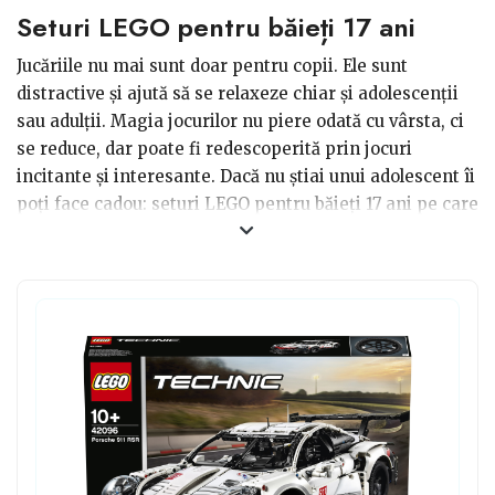
Seturi LEGO pentru băieți 17 ani
Jucăriile nu mai sunt doar pentru copii. Ele sunt
distractive și ajută să se relaxeze chiar și adolescenții
sau adulții. Magia jocurilor nu piere odată cu vârsta, ci
se reduce, dar poate fi redescoperită prin jocuri
incitante și interesante. Dacă nu știai unui adolescent îi
poți face cadou: seturi LEGO pentru băieți 17 ani pe care
le va aprecia pentru că sunt diferite de alte jocuri și îi
aduc aminte de copilărie. Lego era util pentru că te
ajuta să ieși din cotidian pentru a construi ceva ce se
afla doar în imaginația sa. Cine zice că la 17 ani nu mai
poți transpune în realitate ideile tale?