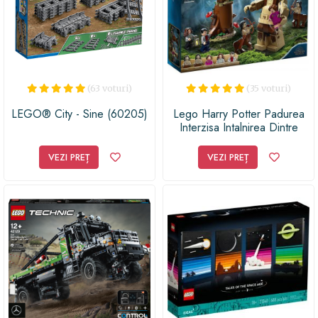
(63 voturi)
(35 voturi)
LEGO® City - Sine (60205)
Lego Harry Potter Padurea
Interzisa Intalnirea Dintre
Grawp Si Umbridge 75967
VEZI PREȚ
VEZI PREȚ