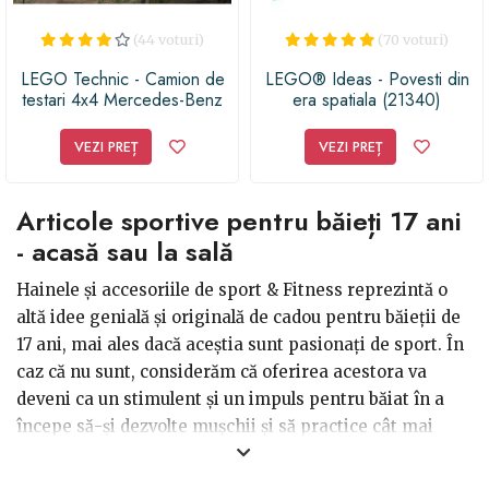
(44 voturi)
(70 voturi)
LEGO Technic - Camion de
LEGO® Ideas - Povesti din
testari 4x4 Mercedes-Benz
era spatiala (21340)
Zetros 42129, 2110 piese
VEZI PREȚ
VEZI PREȚ
Articole sportive pentru băieți 17 ani
- acasă sau la sală
Hainele și accesoriile de sport & Fitness reprezintă o
altă idee genială și originală de cadou pentru băieții de
17 ani, mai ales dacă aceștia sunt pasionați de sport. În
caz că nu sunt, considerăm că oferirea acestora va
deveni ca un stimulent și un impuls pentru băiat în a
începe să-și dezvolte mușchii și să practice cât mai
mult sport, atât de necesar pentru sănătate și
bunăstare. Dăruiește mănuși de box, bandaje elastice