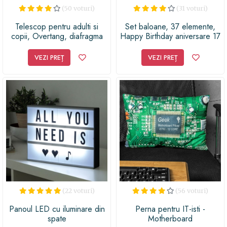
(50 voturi)
(31 voturi)
Telescop pentru adulti si
Set baloane, 37 elemente,
copii, Overtang, diafragma
Happy Birthday aniversare 17
de 70 mm (15X-150X), Negru
ani, cifre folie 101 cm, negru
+ Butelie de heliu
VEZI PREȚ
VEZI PREȚ
(22 voturi)
(56 voturi)
Panoul LED cu iluminare din
Perna pentru IT-isti -
spate
Motherboard