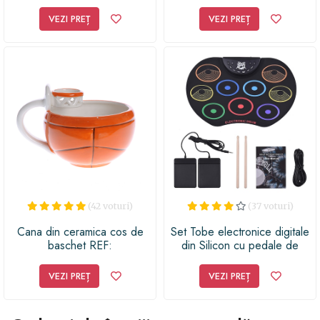
VEZI PREȚ
VEZI PREȚ
(42 voturi)
(37 voturi)
Cana din ceramica cos de
Set Tobe electronice digitale
baschet REF:
din Silicon cu pedale de
2X02NOVAZF4046-GN23T
picior, USB 9 USB 9 Padu-ri
de tobe colorate, Negru
VEZI PREȚ
VEZI PREȚ