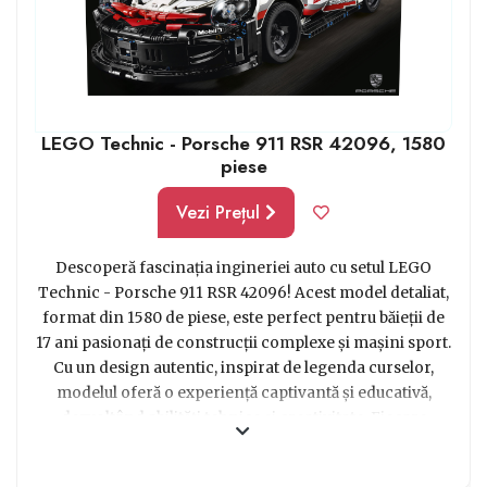
LEGO Technic - Porsche 911 RSR 42096, 1580
piese
Vezi Prețul
Descoperă fascinația ingineriei auto cu setul LEGO
Technic - Porsche 911 RSR 42096! Acest model detaliat,
format din 1580 de piese, este perfect pentru băieții de
17 ani pasionați de construcții complexe și mașini sport.
Cu un design autentic, inspirat de legenda curselor,
modelul oferă o experiență captivantă și educativă,
dezvoltând abilități tehnice și creativitate. Fiecare
detaliu, de la motorul cu pistoane mobile la
aerodinamica sofisticată, îi va captiva pe tinerii