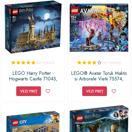
(62 voturi)
(45 voturi)
LEGO Harry Potter -
LEGO® Avatar Toruk Makto
Hogwarts Castle 71043,
si Arborele Vietii 75574,
6020 piese
1212 piese
VEZI PREȚ
VEZI PREȚ