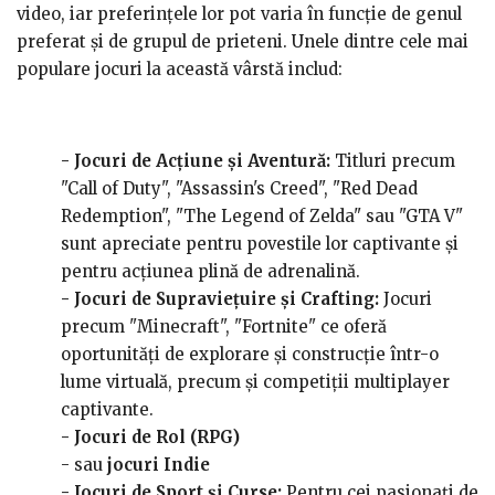
video, iar preferințele lor pot varia în funcție de genul
preferat și de grupul de prieteni. Unele dintre cele mai
populare jocuri la această vârstă includ:
- Jocuri de Acțiune și Aventură:
Titluri precum
"Call of Duty", "Assassin's Creed", "Red Dead
Redemption", "The Legend of Zelda" sau "GTA V"
sunt apreciate pentru povestile lor captivante și
pentru acțiunea plină de adrenalină.
- Jocuri de Supraviețuire și Crafting:
Jocuri
precum "Minecraft", "Fortnite" ce oferă
oportunități de explorare și construcție într-o
lume virtuală, precum și competiții multiplayer
captivante.
- Jocuri de Rol (RPG)
- sau
jocuri Indie
- Jocuri de Sport și Curse:
Pentru cei pasionați de