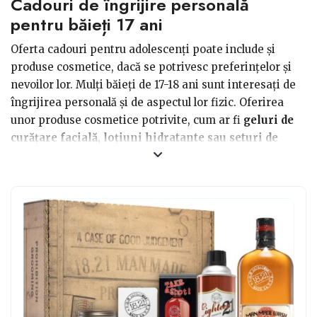
Cadouri de îngrijire personală
pentru băieți 17 ani
Oferta cadouri pentru adolescenți poate include și
produse cosmetice, dacă se potrivesc preferințelor și
nevoilor lor. Mulți băieți de 17-18 ani sunt interesați de
îngrijirea personală și de aspectul lor fizic. Oferirea
unor produse cosmetice potrivite, cum ar fi
geluri de
curățare facială, loțiuni hidratante sau seturi de
îngrijire a pielii,
poate fi o modalitate de a le încuraja
să își îngrijească tenul și să se simtă mai încrezători în
propria piele. De asemenea,
un parfum sau un set de
produse de îngrijire a părului
pot fi cadouri pentru
baieți 17 ani apreciate, ajutându-i să își exprime stilul
personal și să se simtă bine în propria piele. În final,
este important să ținem cont de preferințele
individuale ale adolescentului și să ne asigurăm că acest
cadou oferit este potrivit pentru el și îl va face să se
simtă special și apreciat.