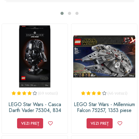
aventurieri, transformând acest set într-un cadou
memorabil.
(69 voturi)
(46 voturi)
LEGO Star Wars - Casca
LEGO Star Wars - Millennium
Darth Vader 75304, 834
Falcon 75257, 1353 piese
piese
VEZI PREȚ
VEZI PREȚ