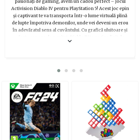
pasionați de gaming, avem un cadou perfect – Jocul
Activision Diablo IV pentru PlayStation 5! Acest joc epin
și captivant te va transporta într-o lume virtuală plină
de lupte împotriva demonilor, unde vei deveni un erou
în adevăratul sens al cuvântului. Cu grafică uluitoare și
efecte sonore de neuitat, Diablo IV te va ține lipit de
ecran pentru ore întregi, oferindu-ți senzația unei
experiențe de joc complet immersive. Indiferent că ești
un gamer experimentat sau abia îți faci primele pași în
lumea jocurilor, Diablo IV este garantat să-ți ofere
distracție și adrenalină în cantități nelimitate. Deci, dacă
vrei să faci un cadou care să provoace zâmbete și
momente de nerăbdare, nu căuta mai departe – Jocul
Activision Diablo IV pentru PlayStation 5 este alegerea
ideală pentru băieții de 17 ani în căutarea aventurii
virtuale de neuitat!