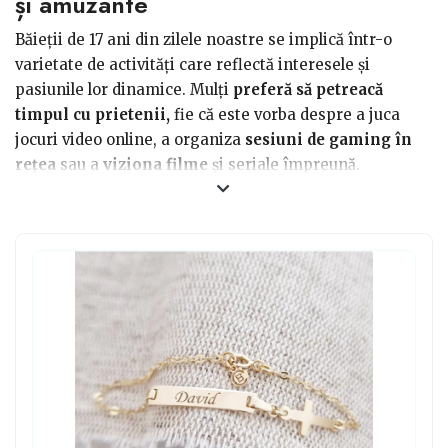
și amuzante
Băieții de 17 ani din zilele noastre se implică într-o
varietate de activități care reflectă interesele și
pasiunile lor dinamice. Mulți
preferă să petreacă
timpul cu prietenii,
fie că este vorba despre a juca
jocuri video online, a organiza
sesiuni de gaming în
rețea
sau a
viziona filme
și seriale împreună.
Activitățile sportive
sunt și ele populare, fie că este
vorba despre fotbal, baschet, skateboard sau alte
sporturi de echipă sau individuale. Mulți adolescenți se
implică și în
activități creative
, cum ar fi pictura,
scrierea sau producția de muzică. Te poți orienta să iei
din lista de mai jos astfel de cadouri pentru adolescenți
17 ani.
Alții sunt pasionați de tehnologie și se ocupă de
proiecte de programare sau dezvoltare de aplicații.
Socializarea online este, de asemenea, o parte