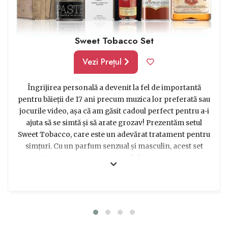
Sweet Tobacco Set
Vezi Prețul
Îngrijirea personală a devenit la fel de importantă
pentru băieții de 17 ani precum muzica lor preferată sau
jocurile video, așa că am găsit cadoul perfect pentru a-i
ajuta să se simtă și să arate grozav! Prezentăm setul
Sweet Tobacco, care este un adevărat tratament pentru
simțuri. Cu un parfum senzual și masculin, acest set
conține tot ce are nevoie un adolescent pentru a-și
transforma rutina de îngrijire într-o experiență de lux.
De la loțiunea de bărbierit matasoasă, care oferă o
senzație revigorantă, până la gelul de duș cu arome de
tutun dulce, fiecare produs din acest set este special
creat pentru a evidenția masculinitatea și a aduce o notă