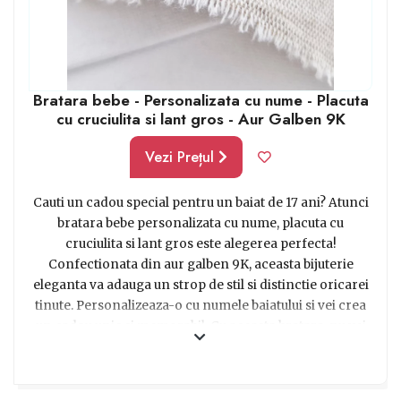
importantă a vieții lor, prin intermediul rețelelor de
socializare și platformelor de mesagerie. În plus, unii
adolescenți își dedică timpul liber voluntariatului sau
participă la activități comunitare pentru a-și îmbunătăți
Bratara bebe - Personalizata cu nume - Placuta
comunitatea. Este important să încurajăm diversitatea
cu cruciulita si lant gros - Aur Galben 9K
de interese și să oferim suport în dezvoltarea lor într-o
varietate de domenii. Dacă ești în căutare de idei
Vezi Prețul
cadouri baieti 17 ani, poți lua în considerare pasiunile
din viața lor. Sperăm să te inspire lista de mai jos și să
Cauti un cadou special pentru un baiat de 17 ani? Atunci
le cumperi online, fără bătăi de cap.
bratara bebe personalizata cu nume, placuta cu
cruciulita si lant gros este alegerea perfecta!
Confectionata din aur galben 9K, aceasta bijuterie
eleganta va adauga un strop de stil si distinctie oricarei
tinute. Personalizeaza-o cu numele baiatului si vei crea
un cadou unic si memorabil. Cu aceasta bratara, nu vei
da gres in alegerea unui cadou special pentru
adolescentul aventuros si plin de stil din viata ta. Pot fi
purtate in orice ocazie, de la petreceri pana la intalniri