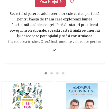
Vezi Prețul
Secretul și puterea adolescenților este cartea perfectă
pentru băieții de 17 ani care explorează lumea
fascinantă a adolescenței. Plină de sfaturi practice și
povești inspiraționale, această carte îi ajută pe tineri să
își descopere potențialul și să își construiască
încrederea în sine. Oferă instrumente valoroase pentru
a naviga cu succes prin provocările vieții și pentru a
transforma visele în realitate. Cu un limbaj accesibil și
captivant, această carte este cadoul ideal pentru a
inspira și motiva orice adolescent aflat în căutarea
propriei identități.