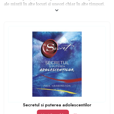
ale minții în alte locuri și uneori chiar în alte timpuri.
Putem călători oriunde cu minim de efort la orice oră și
de oriunde. Lectura este o idee bună de petrecere a
timpului liber, de aceea, dacă ai un copil pasionat de
cărți, un cadou potrivit ar fi: cărți cadou pentru băieți 17
ani. Adolescența este perioada în care avem mult timp
liber și lectura este ideală.
Secretul si puterea adolescentilor