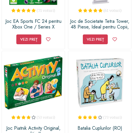
(71 voturi)
(61 voturi)
Joc EA Sports FC 24 pentru
Joc de Societate Tetra Tower,
Xbox One / Series X
48 Piese, Ideal pentru Copii,
Adulti si Bunici, 2-4 Jucatori,
AZ PRODUCTS®
VEZI PREȚ
VEZI PREȚ
(53 voturi)
(73 voturi)
Joc Piatnik Activity Original,
Batalia Cuplurilor (RO)