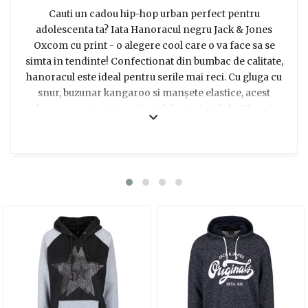
Cauti un cadou hip-hop urban perfect pentru
adolescenta ta? Iata Hanoracul negru Jack & Jones
Oxcom cu print - o alegere cool care o va face sa se
simta in tendinte! Confectionat din bumbac de calitate,
hanoracul este ideal pentru serile mai reci. Cu gluga cu
snur, buzunar kangaroo si manșete elastice, acest
hanorac este atat confortabil, cat si stylish. Ofera-i
tinerei tale posibilitatea de a se simti increzatoare si la
moda cu acest hanorac trendy. Spalatul la 40 de grade
este un lucru in plus care il face practic si usor de
intretinut. Ai curiozitatea sa-l probezi? Cu siguranta vei fi
impresionat de calitatea si designul acestui hanorac!