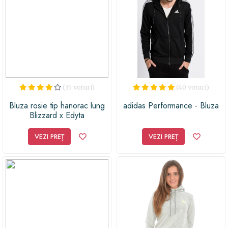
(35 voturi)
(40 voturi)
Bluza rosie tip hanorac lung
adidas Performance - Bluza
Blizzard x Edyta
GórniakNaoko
VEZI PREȚ
VEZI PREȚ