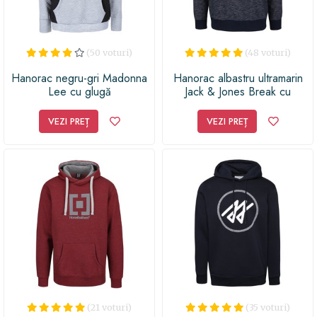
(50 voturi)
(48 voturi)
Hanorac negru-gri Madonna
Hanorac albastru ultramarin
Lee cu glugă
Jack & Jones Break cu
imprimeu cu logo
VEZI PREȚ
VEZI PREȚ
(21 voturi)
(35 voturi)