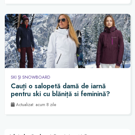
SKI ȘI SNOWBOARD
Cauți o salopetă damă de iarnă
pentru ski cu blăniță si feminină?
Actualizat: acum 8 zile