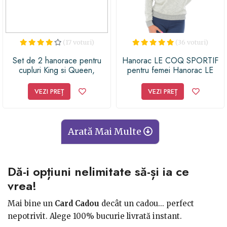
(17 voturi)
(36 voturi)
Set de 2 hanorace pentru
Hanorac LE COQ SPORTIF
cupluri King si Queen,
pentru femei Hanorac LE
negru/alb, XL
COQ SPORTIF pentru femei
FANTAISIE NYON PO
VEZI PREȚ
VEZI PREȚ
HOOD W
Arată Mai Multe
Dă-i opțiuni nelimitate să-și ia ce
vrea!
Mai bine un
Card Cadou
decât un cadou... perfect
nepotrivit. Alege 100% bucurie livrată instant.