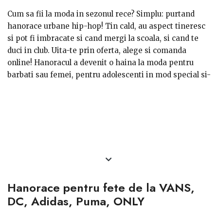
Cum sa fii la moda in sezonul rece? Simplu: purtand
hanorace urbane hip-hop! Tin cald, au aspect tineresc
si pot fi imbracate si cand mergi la scoala, si cand te
duci in club. Uita-te prin oferta, alege si comanda
online! Hanoracul a devenit o haina la moda pentru
barbati sau femei, pentru adolescenti in mod special si-
ti aratam mai jos colectii noi cu modele deosebite,
urbane si culori in trend. In combinatie cu bluze sau
camasi, hanoracele sunt un articol nelipsit din
garderoba tinerilor. Acoperind sezoanele toamna, iarna
si primavara, acestea sunt facute din materiale
confortabile si calduroase cum ar fi bumbacul,
poliesterul sau moltonul - de la
VANS, DC, Adidas,
Puma, ONLY
.
Hanorace pentru fete de la VANS,
DC, Adidas, Puma, ONLY