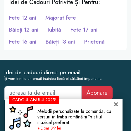
Idei de Cadouri Potrivite Și Pentru:
Fete 12 ani
Majorat fete
Băieți 12 ani
Iubită
Fete 17 ani
Fete 16 ani
Băieți 13 ani
Prietenă
Idei de cadouri direct pe email
Îți vom trimite un email înaintea fiecărei sărbători importante.
Abonare
CADOUL ANULUI 2025!
Cadouri Femei
Botez
Melodii personalizate la comandă, cu
Cadouri Bărbați
Cununie Civilă
versuri în limba română și în stilul
muzical preferat.
Cadouri Copii
Cadouri de Crăciun
» Doar 99 lei.