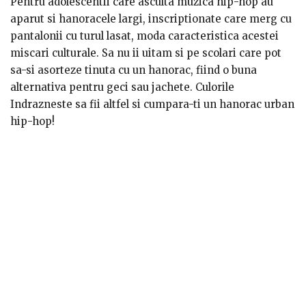
incluzand hanorace cu gluga detasabila, cu snururi sau
mers la scoala. Am vorbit despre tinuta de zi. Acum sa
Pentru adolescentii care asculta muzica hip-hop au
cu fermoar. Putem alege dintr-o gama larga de preturi
ne ocupam de cea de seara. Tinuta ideala de club e
aparut si hanoracele largi, inscriptionate care merg cu
si firme cum ar fi Adidas, Nike, Puma, Vans, DC.
formata din blugi si hanorace cu strasuri si diverse
pantalonii cu turul lasat, moda caracteristica acestei
modele aplicate. Si ce daca vremea e schimbatoare? Fii
miscari culturale. Sa nu ii uitam si pe scolari care pot
cool tot timp, imbracand hanorace la moda!
sa-si asorteze tinuta cu un hanorac, fiind o buna
alternativa pentru geci sau jachete. Culorile
hanoracelor sunt foarte diverse, de la culori uni pana la
Indrazneste sa fii altfel si cumpara-ti un hanorac urban
cele cu combinatii de culori, in dungi sau cele cu
hip-hop!
inscriptii astfel ca sunt usor de adaptat la orice tinuta.