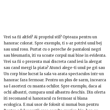
Vrei sa fii altfel? Ai propriul stil? Opteaza pentru un
hanorac colorat. Spre exemplu, ti s-ar potrivi unul bej
sau unul rosu. Purtat cu o pereche de pantaloni negri
sau bleumarin, iti va scoate corpul mai bine in evidenta.
Vrei sa fii o prezenta mai discreta cand iesi la alergat
sau cand mergi la piata? Atunci alege-ti unul pe gri sau
negru. Te sfatuiesc insa sa optezi pentru cele cu
Un corp bine lucrat la sala va arata spectaculos intr-un
buzunare, ca sa-ti pui in ele maruntisurile, si cu gluga
hanorac fara fermoar. Pentru un plus de sarm, incearca
sau guler ridicat. In zilele reci si ploioase iti vor tine si
sa-l asortezi cu nuanta ochilor. Spre exemplu, daca ai
mai bine de cald.
ochi albastri, cumpara unul albastru deschis. Din oferta
iti recomand si hanoracul cu fermoar si blana
Gama de modele este foarte larga si eleganta,
ecologica. E mai usor de folosit si numai bun pentru