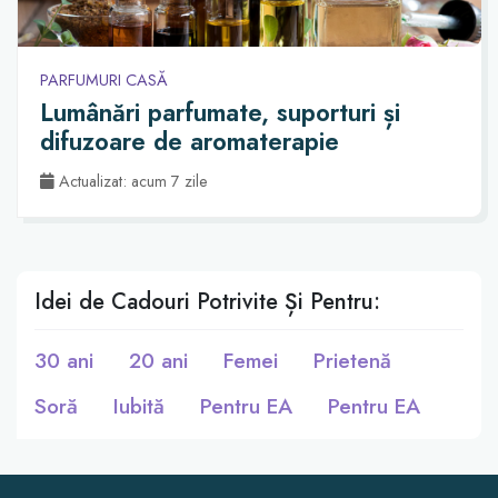
PARFUMURI CASĂ
Lumânări parfumate, suporturi și
difuzoare de aromaterapie
Actualizat: acum 7 zile
Idei de Cadouri Potrivite Și Pentru:
30 ani
20 ani
Femei
Prietenă
Soră
Iubită
Pentru EA
Pentru EA