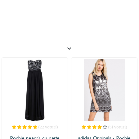
metalice argintii pentru a le face mai stralucitoare si
gratioase.
(22 voturi)
(51 voturi)
Rochie neagră cu parte
adidas Originals - Rochie