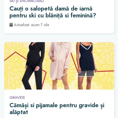
SKI ȘI SNOWBOARD
Cauți o salopetă damă de iarnă
pentru ski cu blăniță si feminină?
Actualizat: acum 7 zile
GRAVIDE
Cămăși si pijamale pentru gravide și
alăptat