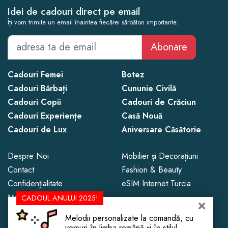
Idei de cadouri direct pe email
Îți vom trimite un email înaintea fiecărei sărbători importante.
Abonare
Cadouri Femei
Botez
Cadouri Bărbați
Cununie Civilă
Cadouri Copii
Cadouri de Crăciun
Cadouri Experiențe
Casă Nouă
Cadouri de Lux
Aniversare Căsătorie
Despre Noi
Mobilier și Decorațiuni
Contact
Fashion & Beauty
Confidențialitate
eSIM Internet Turcia
Magazine de Cadouri
CADOUL ANULUI 2025!
Melodii personalizate la comandă, cu
Copyright © 2013 - 2026 CadoLand.
versuri în limba română și în stilul