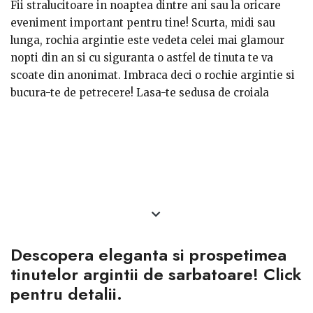
Fii stralucitoare in noaptea dintre ani sau la oricare
eveniment important pentru tine! Scurta, midi sau
lunga, rochia argintie este vedeta celei mai glamour
nopti din an si cu siguranta o astfel de tinuta te va
scoate din anonimat. Imbraca deci o rochie argintie si
bucura-te de petrecere! Lasa-te sedusa de croiala
moderna, dar si de insertiile de dantela! Vei arata ca o
diva de pe covorul rosu!
Una dintre cele mai bune culori pentru o rochie
eleganta este argintiul, care este, fara indoiala, una
dintre cele mai bune culori pentru o
petrecere. Confectionate din materiale fine precum
matase, tafta, satin, aceste rochii argintii sunt foarte
Descopera eleganta si prospetimea
senzuale. Unele rochii argintii au aplicatii de pietre,
cristale sau paiete facandu-le irezistibile si
tinutelor argintii de sarbatoare! Click
fascinante.Chiar si in randul rochiilor de mireasa din
pentru detalii.
ultimele colectii au inceput sa se foloseasca firele