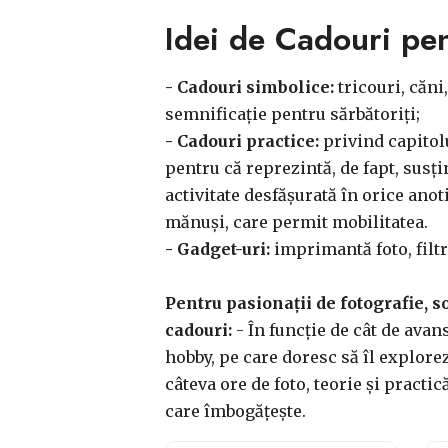
Idei de Cadouri pen
- Cadouri simbolice:
tricouri, căni
semnificație pentru sărbătoriți;
- Cadouri practice:
privind capitolu
pentru că reprezintă, de fapt, susți
activitate desfășurată în orice anot
mănuși, care permit mobilitatea.
- Gadget-uri:
imprimantă foto, filtr
Pentru pasionații de fotografie, s
cadouri:
- În funcție de cât de avan
hobby, pe care doresc să îl explore
câteva ore de foto, teorie și practi
care îmbogățește.