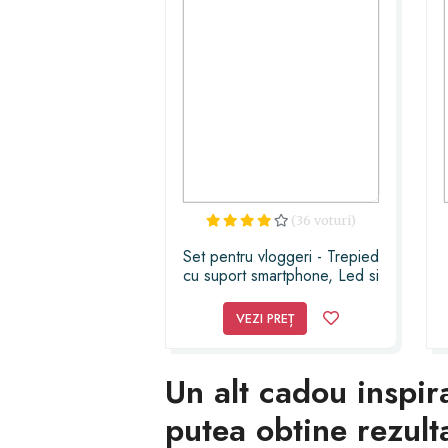
(36 voturi)
Set pentru vloggeri - Trepied
cu suport smartphone, Led si
microfon lavaliera
VEZI PREȚ
Un alt cadou inspira
putea obtine rezult