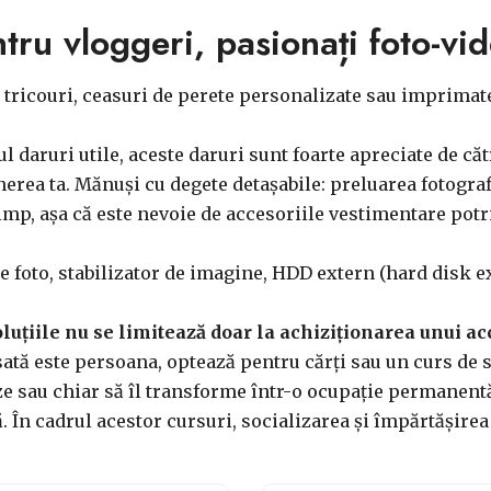
tru vloggeri, pasionați foto-vid
, tricouri, ceasuri de perete personalizate sau imprima
l daruri utile, aceste daruri sunt foarte apreciate de căt
nerea ta. Mănuși cu degete detașabile: preluarea fotografi
imp, așa că este nevoie de accesoriile vestimentare potri
e foto, stabilizator de imagine, HDD extern (hard disk ext
oluțiile nu se limitează doar la achiziționarea unui ac
sată este persoana, optează pentru cărți sau un curs de 
ze sau chiar să îl transforme într-o ocupație permanentă
că. În cadrul acestor cursuri, socializarea și împărtășire