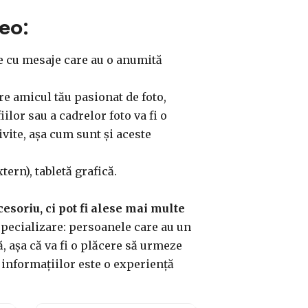
eo:
te cu mesaje care au o anumită
re amicul tău pasionat de foto,
ilor sau a cadrelor foto va fi o
vite, așa cum sunt și aceste
ern), tabletă grafică.
cesoriu, ci pot fi alese mai multe
specializare: persoanele care au un
, așa că va fi o plăcere să urmeze
a informațiilor este o experiență