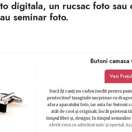
o digitala, un rucsac foto sau 
 sau seminar foto.
Butoni camasa
Vezi Prețu
Dacă îți cauți un cadou inedit pentru pasi
pentru tine! Imaginile surprinse cu dragoste
afara aparatului foto, iar asta fac butoni
atât de cool și originali, încât prietenii 
timpul liber și, desigur, în timpul sesiunilor 
oferit ceva cu adevărat unic și special. Așa 
completeze ținutele cu pasiunea lor pentr