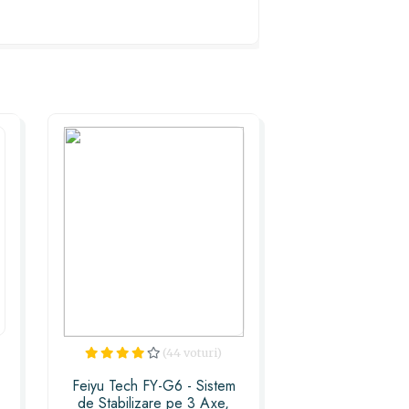
d de bucurie la acest gest minunat!
(44 voturi)
Feiyu Tech FY-G6 - Sistem
de Stabilizare pe 3 Axe,