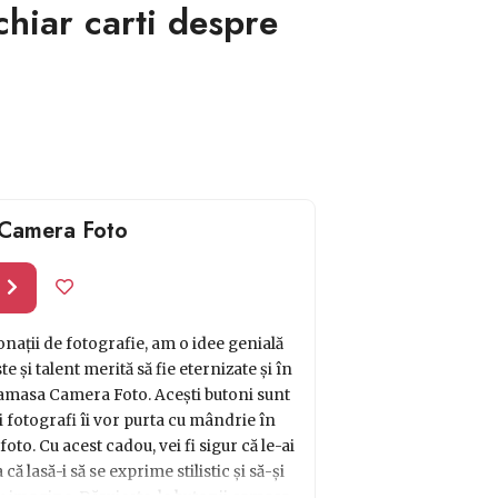
chiar carti despre
 Camera Foto
l
onații de fotografie, am o idee genială
 și talent merită să fie eternizate și în
i camasa Camera Foto. Acești butoni sunt
tăi fotografi îi vor purta cu mândrie în
foto. Cu acest cadou, vei fi sigur că le-ai
că lasă-i să se exprime stilistic și să-și
u imagine. Dăruiește-le butonii camasa