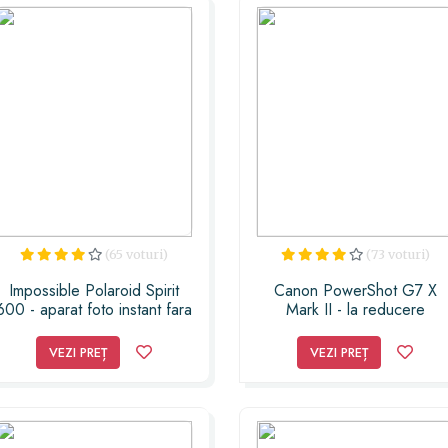
(65 voturi)
(73 voturi)
Impossible Polaroid Spirit
Canon PowerShot G7 X
600 - aparat foto instant fara
Mark II - la reducere
blitz Impossible Polaroid
Spirit 600 - aparat foto
VEZI PREȚ
VEZI PREȚ
instant fara blitz