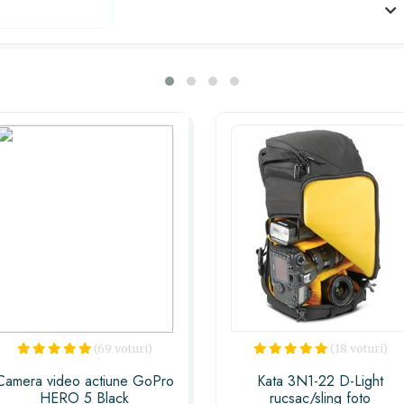
Camera Foto și vei vedea cum se aprin
(69 voturi)
(18 voturi)
Camera video actiune GoPro
Kata 3N1-22 D-Light
HERO 5 Black
rucsac/sling foto