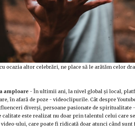
i cu ocazia altor celebrări, ne place să le arătăm celor d
ia amploare
- În ultimii ani, la nivel global și local, pl
e, în afară de poze - videoclipurile. Cât despre Youtub
luenceri diverși, persoane pasionate de spiritualitate - 
calitate este realizat nu doar prin talentul celui care s
a video-ului, care poate fi ridicată doar atunci când sunt