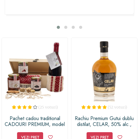
dulceața delicioasă și delicatesele rafinate. Fiecare
produs a fost selectat cu grijă pentru a-ți oferi un gust
autentic și o experiență inegalabilă. Oferă acest cufăr și
vei copleși pe cei dragi cu un cadou de neuitat, care
îmbrățișează tradițiile noastre și celebrează deliciile
românești. E timpul să răspândim bucuria și să
împărtășim tradițiile noastre gastronomice unice!
(25 voturi)
(52 voturi)
Pachet cadou traditional
Rachiu Premium Gutui dublu
CADOURI PREMIUM, model
distilat, CELAR, 50% alc.,
Traditii cu vin Merlot de
700ml
colectie, gusturile familiare de
VEZI PREȚ
VEZI PREȚ