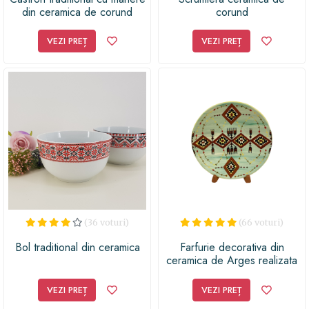
din ceramica de corund
corund
VEZI PREȚ
VEZI PREȚ
(36 voturi)
(66 voturi)
Bol traditional din ceramica
Farfurie decorativa din
ceramica de Arges realizata
manual, Argcoms, Pictura
traditionala
VEZI PREȚ
VEZI PREȚ