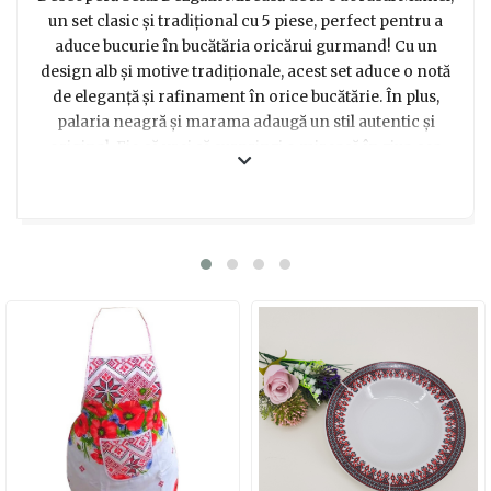
un set clasic și tradițional cu 5 piese, perfect pentru a
aduce bucurie în bucătăria oricărui gurmand! Cu un
design alb și motive tradiționale, acest set aduce o notă
de eleganță și rafinament în orice bucătărie. În plus,
palaria neagră și marama adaugă un stil autentic și
original. Fie că vrei să surprinzi o mireasă în ziua cea
mare sau să oferi un cadou inedit cu ocazia unei
aniversări sau a unei inaugurări, acest set este alegerea
ideală. Pune-ți creativitatea la treabă și lasă-te inspirat
de aceste accesorii tradiționale pentru bucătărie!