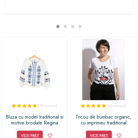
Fie că o oferi de sărbători sau pentru o ocazie specială,
ieșind din tipare, acest cadou va cuceri inima oricui prin
simplitatea și frumusețea sa atemporală.
(35 voturi)
(42 voturi)
Bluza cu model traditional si
Tricou de bumbac organic,
motive brodate Regina
cu imprimeu traditional
VEZI PREȚ
VEZI PREȚ