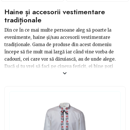
Haine și accesorii vestimentare
tradiționale
Din ce în ce mai multe persoane aleg să poarte la
evenimente, haine și/sau accesorii vestimentare
tradiționale. Gama de produse din acest domeniu
începe să fie mult mai largă iar când vine vorba de
cadouri, cei care vor să dăruiască, au de unde alege.
Dacă și tu vrei să faci pe cineva fericit, ei bine poți
alege, indiferent de gen, o ie, o vestă frumos brodată
iar ca accesorii, un ghiozdan cusut manual, o brățară și
chiar ceasuri care pentru model de curea, au
tradiționalul. Brâul, este considerat accesoriu
vestimentar în ținuta tradițională, împreună cu traista,
cum este numită în popor. În fața unui român convins,
nu ai cum să o dai în bară cu astfel de cadouri.