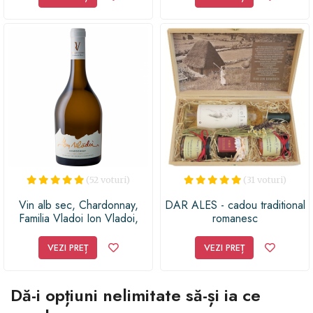
zacusca, dulceata de mure si
trandafiri, precum si doua
stergare traditionale
romanesti, toate ambalate
intr-o cutie premium din lemn
(52 voturi)
(31 voturi)
Vin alb sec, Chardonnay,
DAR ALES - cadou traditional
Familia Vladoi Ion Vladoi,
romanesc
0.75L, 14.1% alc., Romania
VEZI PREȚ
VEZI PREȚ
Dă-i opțiuni nelimitate să-și ia ce