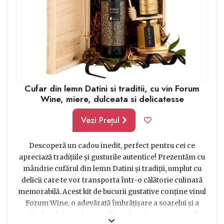
Cufar din lemn Datini si traditii, cu vin Forum
Wine, miere, dulceata si delicatesse
Vezi Prețul
Descoperă un cadou inedit, perfect pentru cei ce
apreciază tradițiile și gusturile autentice! Prezentăm cu
mândrie cufărul din lemn Datini și tradiții, umplut cu
delicii care te vor transporta într-o călătorie culinară
memorabilă. Acest kit de bucurii gustative conține vinul
Forum Wine, o adevărată îmbrățișare a soarelui și a
pământului românesc, alături de mierea savuroasă,