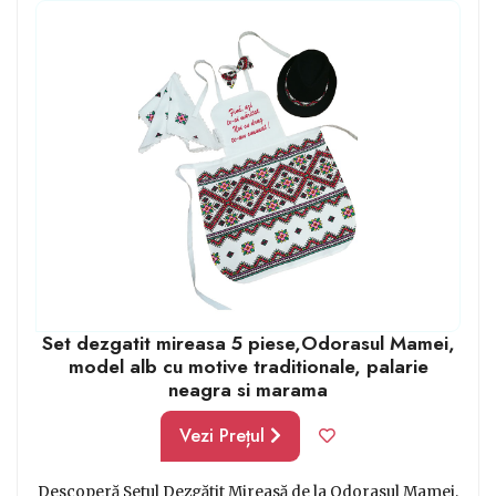
dat. Paharele, cănile din lut, pot fi, de asemenea un
cadou minunat și util într-o bucătărie cu aspect rustic.
Set dezgatit mireasa 5 piese,Odorasul Mamei,
model alb cu motive traditionale, palarie
neagra si marama
Vezi Prețul
Descoperă Setul Dezgătit Mireasă de la Odorasul Mamei,