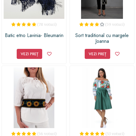
(78 voturi)
(59 voturi)
Batic etno Lavinia- Bleumarin
Sort traditional cu margele
Joanna
VEZI PREȚ
VEZI PREȚ
(56 voturi)
(53 voturi)