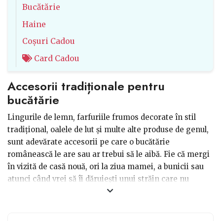
Bucătărie
Haine
Coșuri Cadou
Card Cadou
Accesorii tradiționale pentru
bucătărie
Lingurile de lemn, farfuriile frumos decorate în stil
tradițional, oalele de lut și multe alte produse de genul,
sunt adevărate accesorii pe care o bucătărie
românească le are sau ar trebui să le aibă. Fie că mergi
în vizită de casă nouă, ori la ziua mamei, a bunicii sau
atunci când vrei să îi dăruiești unui străin care nu
cunoaște tradițiile și obiceiurile noastre astfel de
cadouri, să știi că sunt bine primite datorită frumuseții,
complexității și a unicității pe care mâinile dibace le-au