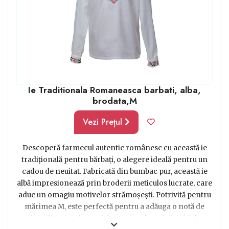
Ie Traditionala Romaneasca barbati, alba,
brodata,M
Vezi Prețul
Descoperă farmecul autentic românesc cu această ie
tradițională pentru bărbați, o alegere ideală pentru un
cadou de neuitat. Fabricată din bumbac pur, această ie
albă impresionează prin broderii meticulos lucrate, care
aduc un omagiu motivelor strămoșești. Potrivită pentru
mărimea M, este perfectă pentru a adăuga o notă de
originalitate și eleganță în garderoba oricărui bărbat.