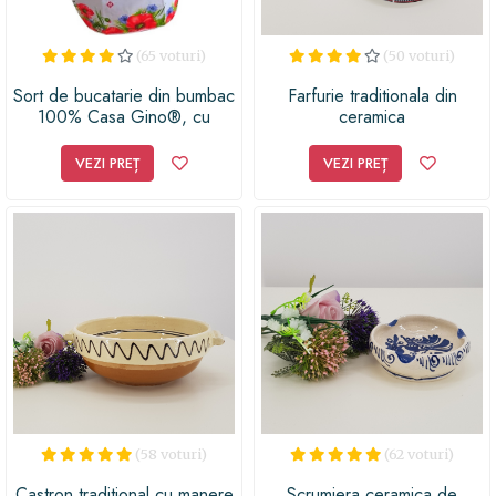
(65 voturi)
(50 voturi)
Sort de bucatarie din bumbac
Farfurie traditionala din
100% Casa Gino®, cu
ceramica
buzunar, marime universala,
cordon de prindere lung,
VEZI PREȚ
VEZI PREȚ
Motive traditionale si maci
(58 voturi)
(62 voturi)
Castron traditional cu manere
Scrumiera ceramica de