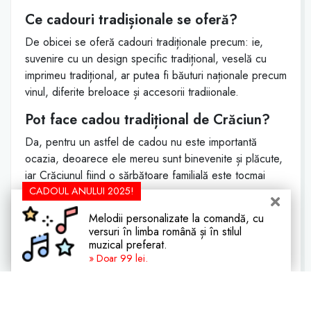
Ce cadouri tradișionale se oferă?
De obicei se oferă cadouri tradiționale precum: ie,
suvenire cu un design specific tradițional, veselă cu
imprimeu tradițional, ar putea fi băuturi naționale precum
vinul, diferite breloace și accesorii tradiionale.
Pot face cadou tradițional de Crăciun?
Da, pentru un astfel de cadou nu este importantă
ocazia, deoarece ele mereu sunt binevenite și plăcute,
iar Crăciunul fiind o sărbătoare familială este tocmai
CADOUL ANULUI 2025!
perfect.
Ce cadou pot face profesoarei de
Melodii personalizate la comandă, cu
versuri în limba română și în stilul
Crăciun?
muzical preferat.
Pentru profesoara ta de Crăciun, un cadou inedit poate
» Doar 99 lei.
fi un cadou tradiționale, ai putea să te gândești la niște
suvenire sau alte elemente de decor în stil tradițional
pentru ea.