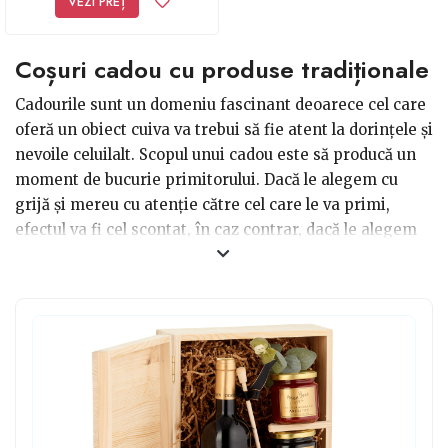
VEZI PREȚ
Coșuri cadou cu produse tradiționale
Cadourile sunt un domeniu fascinant deoarece cel care
oferă un obiect cuiva va trebui să fie atent la dorințele și
nevoile celuilalt. Scopul unui cadou este să producă un
moment de bucurie primitorului. Dacă le alegem cu
grijă și mereu cu atenție către cel care le va primi,
efectul va fi cel scontat, în caz contrar, dacă le alegem
cu gândul la ce ne-ar plăcea nouă să primi, rezultatul nu
va fi cel pe care ni-l doream. De aceea, dacă ai un
prieten sau o prietenă fascinată de cultura noastră, o
idee de cadou potrivit este să alegi coșuri cadou cu
produse tradiționale pentru iubitorii de tradiții și
obiceiuri românești.