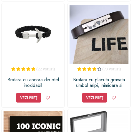
(22 voturi)
(73 voturi)
Bratara cu ancora din otel
Bratara cu placuta gravata
inoxidabil
simbol aripi, inimioara si
initiale - Argint 925, piele
VEZI PREȚ
VEZI PREȚ