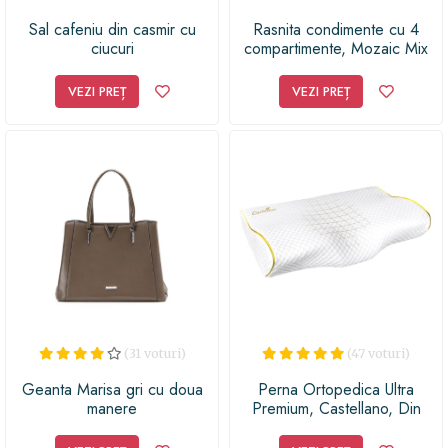
Sal cafeniu din casmir cu
Rasnita condimente cu 4
ciucuri
compartimente, Mozaic Mix
VEZI PREȚ
VEZI PREȚ
(31 voturi)
(47 voturi)
Geanta Marisa gri cu doua
Perna Ortopedica Ultra
manere
Premium, Castellano, Din
Spuma Cu Memorie Si Suport
Cervical, Infuzie Aloe Vera,