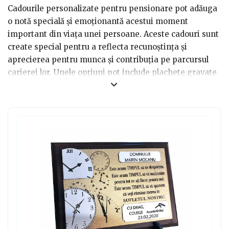
Cadourile personalizate pentru pensionare pot adăuga
o notă specială și emoționantă acestui moment
important din viața unei persoane. Aceste cadouri sunt
create special pentru a reflecta recunoștința și
aprecierea pentru munca și contribuția pe parcursul
carierei lor. Unele opțiuni pot include plachete gravate
cu numele și datele lor de serviciu, ceasuri
personalizate cu o amprentă personală sau chiar
bijuterii cu mesaje speciale.
Cadourile personalizate pot varia de la obiecte
decorative la elemente practice, cum ar fi tricouri
personalizate sau cupe cu mesaje inspiraționale. Ceea
ce face aceste cadouri cu adevărat speciale este efortul
și atenția la detalii investite în alegerea și crearea lor,
ceea ce arată respectul și admirația față de persoana
care se retrage din muncă. Cadourile personalizate
pentru pensionare femei sau bărbați oferă o amintire