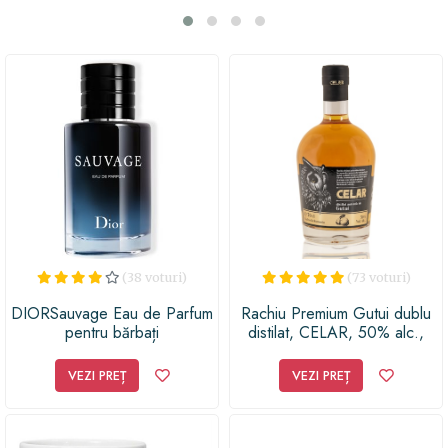
apreciat de pensionari în fiecare zi. Indiferent dacă este
pentru un coleg de muncă sau pentru un membru al
familiei, Cadoul Pensionare este alegerea ideală pentru
a celebra o viață dedicată muncii și pentru a întâmpina
cu bucurie această nouă etapă a vieții!
(38 voturi)
(73 voturi)
DIORSauvage Eau de Parfum
Rachiu Premium Gutui dublu
pentru bărbați
distilat, CELAR, 50% alc.,
700ml
VEZI PREȚ
VEZI PREȚ