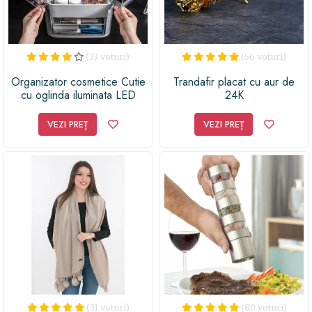
(33 voturi)
(66 voturi)
Organizator cosmetice Cutie
Trandafir placat cu aur de
cu oglinda iluminata LED
24K
VEZI PREȚ
VEZI PREȚ
(31 voturi)
(80 voturi)