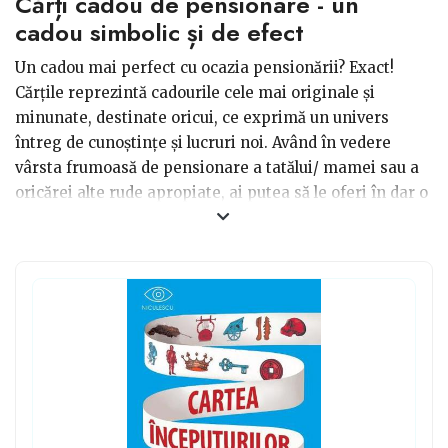
Cărți cadou de pensionare - un
cadou simbolic și de efect
Un cadou mai perfect cu ocazia pensionării? Exact!
Cărțile reprezintă cadourile cele mai originale și
minunate, destinate oricui, ce exprimă un univers
întreg de cunoștințe și lucruri noi. Având în vedere
vârsta frumoasă de pensionare a tatălui/ mamei sau a
oricărei alte rude apropiate, ai putea să le oferi în dar o
carte drăguță și gingașă ce încorporează subiecte
legate de dramă, istorie, dramaturgie, povești de
dragoste, psihologie și, de ce nu, de economie, finanțe,
științele naturii, fizică sau alte domenii. Te sfătuim să
alegi o carte ce corelează cu domeniul de activitate sau
pasiunile sale. Cărți cadou de pensionare pentru șefi,
colegi, găsiți pe CadoLand sugestii pentru toți cei dragi
vouă.
În general, cel mai important este să demonstrați că ați