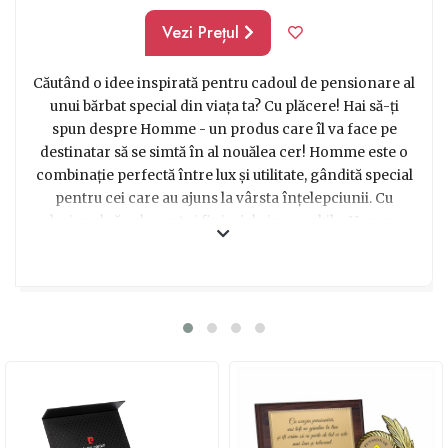
Vezi Prețul
Căutând o idee inspirată pentru cadoul de pensionare al
unui bărbat special din viața ta? Cu plăcere! Hai să-ți
spun despre Homme - un produs care îl va face pe
destinatar să se simtă în al nouălea cer! Homme este o
combinație perfectă între lux și utilitate, gândită special
pentru cei care au ajuns la vârsta înțelepciunii. Cu
designul său elegant și finisajele impecabile, Homme
emană rafinament și stil, fiind un simbol al tinereții
interioare. De ce să nu-i oferi acestui bărbat un cadou
care să-l însoțească în noile aventuri ale vieții? Cu
Homme, va putea să se bucure de momentele relaxante,
să-și savureze cafeaua dimineților liniștite și să se simtă
cu adevărat apreciat și iubit.-