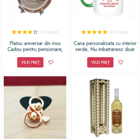
(71 voturi)
(26 voturi)
Platou aniversar din inox
Cana personalizata cu interior
Cadou pentru pensionare,
verde, Nu imbatranesc doar
16cm, argintiu
imi creste valoarea, 60 ani,
330ml
VEZI PREȚ
VEZI PREȚ