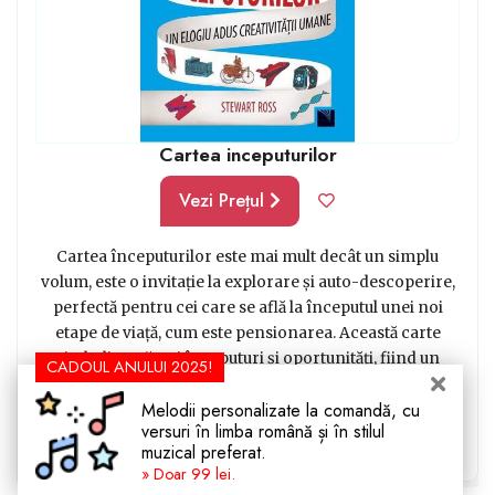
luat în considerare interesele și preferințele lor atunci
când alegeți cadoul. Un cadou bine gândit arată că vă
pasă și că doriți să-i faceți o zi de pensionare cât mai
specială.
Cartea inceputurilor
Vezi Prețul
Cartea începuturilor este mai mult decât un simplu
volum, este o invitație la explorare și auto-descoperire,
perfectă pentru cei care se află la începutul unei noi
etape de viață, cum este pensionarea. Această carte
simbolizează noi începuturi și oportunități, fiind un
CADOUL ANULUI 2025!
cadou ideal pentru a celebra libertatea și timpul câștigat.
Melodii personalizate la comandă, cu
În paginile sale, cititorul va găsi inspirație și reflecții
versuri în limba română și în stilul
profunde, menite să aducă zâmbetul pe buze și să alunge
muzical preferat.
orice urmă de monotonie. O alegere inspirată și de efect
» Doar 99 lei.
pentru cei care merită să fie surprinși plăcut!