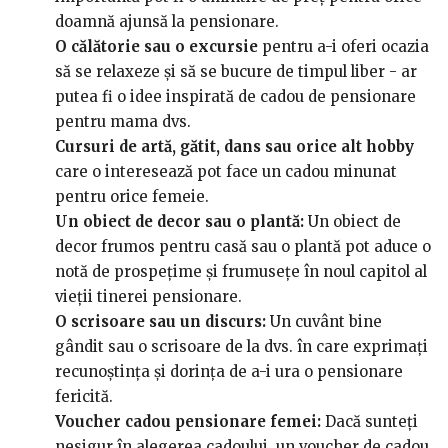
doamnă ajunsă la pensionare.
O călătorie sau o excursie
pentru a-i oferi ocazia
să se relaxeze și să se bucure de timpul liber - ar
putea fi o idee inspirată de cadou de pensionare
pentru mama dvs.
Cursuri de artă, gătit, dans sau orice alt hobby
care o interesează pot face un cadou minunat
pentru orice femeie.
Un obiect de decor sau o plantă:
Un obiect de
decor frumos pentru casă sau o plantă pot aduce o
notă de prospețime și frumusețe în noul capitol al
vieții tinerei pensionare.
O scrisoare sau un discurs:
Un cuvânt bine
gândit sau o scrisoare de la dvs. în care exprimați
recunoștința și dorința de a-i ura o pensionare
fericită.
Voucher cadou pensionare femei:
Dacă sunteți
nesigur în alegerea cadoului, un voucher de cadou