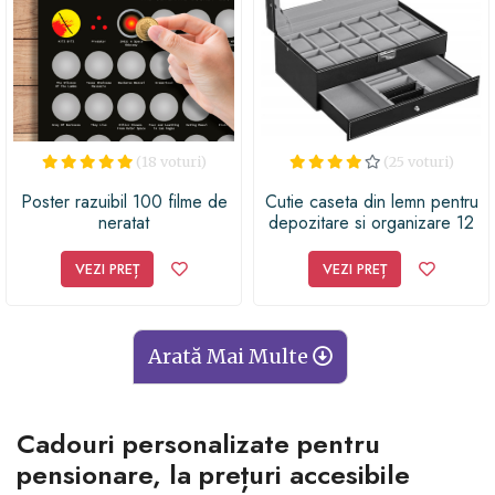
(18 voturi)
(25 voturi)
Poster razuibil 100 filme de
Cutie caseta din lemn pentru
neratat
depozitare si organizare 12
ceasuri, model Premium cu
sertar, 30 x 20 x 13 cm,
VEZI PREȚ
VEZI PREȚ
negru, G21
Arată Mai Multe
Cadouri personalizate pentru
pensionare, la prețuri accesibile