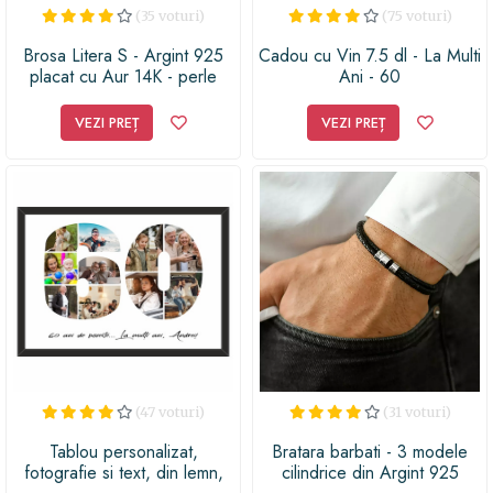
(35 voturi)
(75 voturi)
Brosa Litera S - Argint 925
Cadou cu Vin 7.5 dl - La Multi
placat cu Aur 14K - perle
Ani - 60
Swarovski
VEZI PREȚ
VEZI PREȚ
(47 voturi)
(31 voturi)
Tablou personalizat,
Bratara barbati - 3 modele
fotografie si text, din lemn,
cilindrice din Argint 925