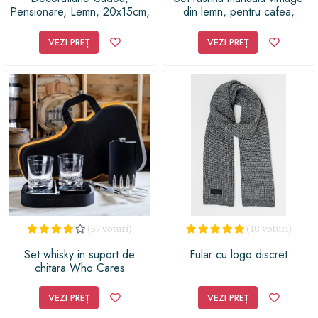
Pensionare, Lemn, 20x15cm,
din lemn, pentru cafea,
DCPNS002
condimente, nuci si ierburi,
lemn/metal, maro, si presa
VEZI PREȚ
VEZI PREȚ
franceza pentru infuzie cafea
sau ceai
(57 voturi)
(18 voturi)
Set whisky in suport de
Fular cu logo discret
chitara Who Cares
VEZI PREȚ
VEZI PREȚ