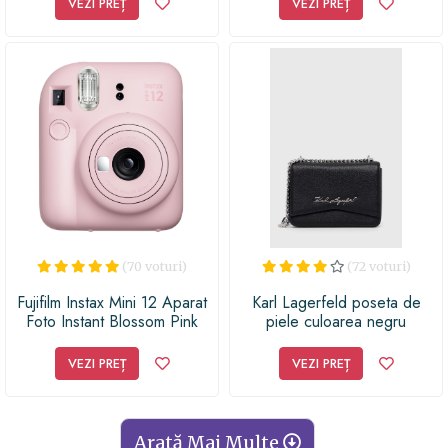
VEZI PREȚ
VEZI PREȚ
Perna Ergonomica Cu Strat
De Memorie Ajustabil,
Fermitate Medie, 60 x 34 cm
(70 voturi)
(72 voturi)
Fujifilm Instax Mini 12 Aparat
Karl Lagerfeld poseta de
Foto Instant Blossom Pink
piele culoarea negru
VEZI PREȚ
VEZI PREȚ
Arată Mai Multe