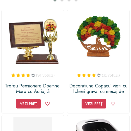
adevărat răsfăț.
(74 voturi)
(31 voturi)
Trofeu Pensionare Doamne,
Decoratiune Copacul vietii cu
Maro cu Auriu, 3
licheni gravat cu mesaj de
Componente
pensionare - Felicitari pentru
o cariera deosebita, 20 cm,
VEZI PREȚ
VEZI PREȚ
Lemn