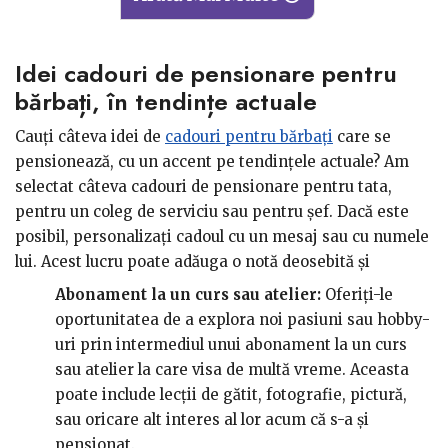
Idei cadouri de pensionare pentru
bărbați, în tendințe actuale
Cauți câteva idei de
cadouri pentru bărbați
care se
pensionează, cu un accent pe tendințele actuale? Am
selectat câteva cadouri de pensionare pentru tata,
pentru un coleg de serviciu sau pentru șef. Dacă este
posibil, personalizați cadoul cu un mesaj sau cu numele
lui. Acest lucru poate adăuga o notă deosebită și
personală. investiți în cadouri de calitate care vor dura
Abonament la un curs sau atelier:
Oferiți-le
în timp și vor fi apreciate.
oportunitatea de a explora noi pasiuni sau hobby-
uri prin intermediul unui abonament la un curs
sau atelier la care visa de multă vreme. Aceasta
poate include lecții de gătit, fotografie, pictură,
sau oricare alt interes al lor acum că s-a și
pensionat.