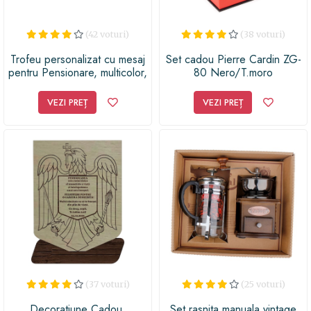
(42 voturi)
(38 voturi)
Trofeu personalizat cu mesaj
Set cadou Pierre Cardin ZG-
pentru Pensionare, multicolor,
80 Nero/T.moro
20x20 cm
VEZI PREȚ
VEZI PREȚ
(37 voturi)
(25 voturi)
Decoratiune Cadou,
Set rasnita manuala vintage