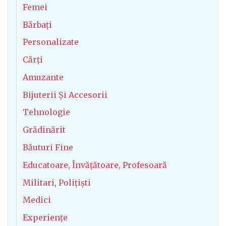
Femei
Bărbați
Personalizate
Cărți
Amuzante
Bijuterii Și Accesorii
Tehnologie
Grădinărit
Băuturi Fine
Educatoare, Învățătoare, Profesoară
Militari, Polițiști
Medici
Experiențe