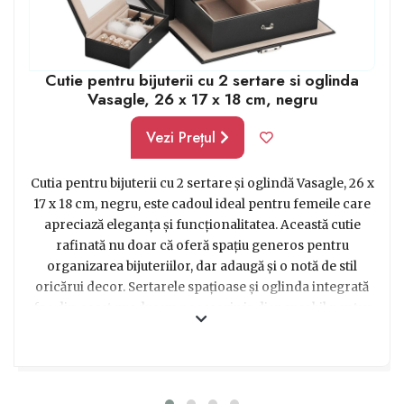
Cutie pentru bijuterii cu 2 sertare si oglinda
Vasagle, 26 x 17 x 18 cm, negru
Vezi Prețul
Cutia pentru bijuterii cu 2 sertare și oglindă Vasagle, 26 x
17 x 18 cm, negru, este cadoul ideal pentru femeile care
apreciază eleganța și funcționalitatea. Această cutie
rafinată nu doar că oferă spațiu generos pentru
organizarea bijuteriilor, dar adaugă și o notă de stil
oricărui decor. Sertarele spațioase și oglinda integrată
fac din acest produs un accesoriu indispensabil pentru
oricine dorește să își păstreze bijuteriile într-un mod
ordonat și la îndemână. În plus, designul modern și
finisajul negru îi conferă un aer sofisticat,
transformând orice moment de organizare într-un