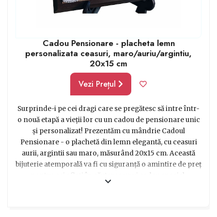
durabilă a unei cariere de succes și a unei vieți de
muncă bine trăite. Gășiți mai jos cadouri de pensionare
ieftine sau mai de lux, pentru orice buzunar.
Cadou Pensionare - placheta lemn
personalizata ceasuri, maro/auriu/argintiu,
20x15 cm
Vezi Prețul
Surprinde-i pe cei dragi care se pregătesc să intre într-
o nouă etapă a vieții lor cu un cadou de pensionare unic
și personalizat! Prezentăm cu mândrie Cadoul
Pensionare - o plachetă din lemn elegantă, cu ceasuri
aurii, argintii sau maro, măsurând 20x15 cm. Această
bijuterie atemporală va fi cu siguranță o amintire de preț
pentru cei aflați în căutarea unui cadou special.
Personalizarea lor face ca aceste ceasuri să strălucească
și mai mult, oferindu-le o notă personală și unică. Este cu
adevărat un cadou care va marca momentul și va fi