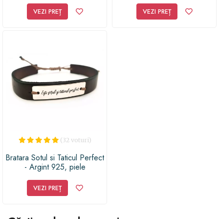
Priti Global, cadou aniversare
personalizate - 3 straturi piele
60 ani, Negru, A3, 30 x 42
impletita - inchizatoare
VEZI PREȚ
VEZI PREȚ
cm
carabina
(32 voturi)
Bratara Sotul si Taticul Perfect
- Argint 925, piele
VEZI PREȚ