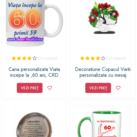
(27 voturi)
(22 voturi)
Cana personalizata Viata
Decoratiune Copacul Vietii
incepe la ,60 ani, CRD
personalizata cu mesaj
PRINT, 330ml, alba
standard gravat Daca viata ta
ar depinde de dragostea pe
VEZI PREȚ
VEZI PREȚ
care ti-o port, ai fi
nemuritoare! La multi ani,
Mama, decorata cu licheni
stabilizati naturali si flori
decorative, dimensiune
20cm, Alb