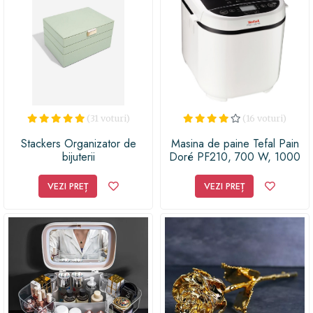
(31 voturi)
(16 voturi)
Stackers Organizator de
Masina de paine Tefal Pain
bijuterii
Doré PF210, 700 W, 1000
g, 12 programe, Alb/Negru
VEZI PREȚ
VEZI PREȚ