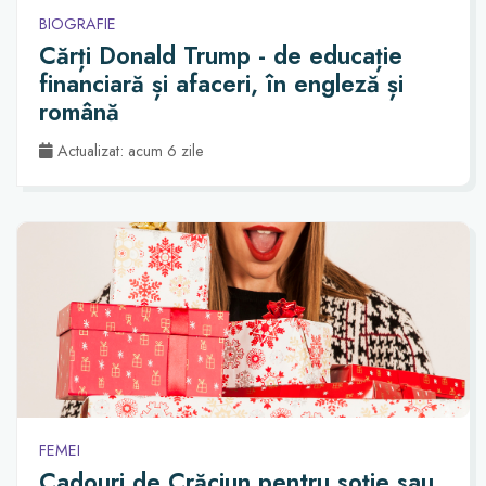
BIOGRAFIE
Cărți Donald Trump - de educație
financiară și afaceri, în engleză și
română
Actualizat: acum 6 zile
FEMEI
Cadouri de Crăciun pentru soție sau