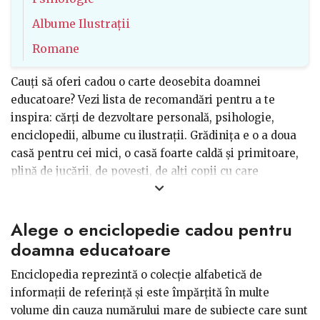
Albume Ilustrații
Romane
Cauți să oferi cadou o carte deosebita doamnei
educatoare? Vezi lista de recomandări pentru a te
inspira: cărți de dezvoltare personală, psihologie,
enciclopedii, albume cu ilustrații. Grădiniţa e o a doua
casă pentru cei mici, o casă foarte caldă şi primitoare,
plină de jucării, de povești, de alți copii cu care
socializează și învață împreună. Doamnele educatoare
sunt și ele “o a doua mamă”, care tot timpul se apleacă
Alege o enciclopedie cadou pentru
şi se ocupă de nevoile, educarea şi formarea micilor
sufleţele.
doamna educatoare
Enciclopedia reprezintă o colecție alfabetică de
Dacă vrei să faci cadou o carte doamnei educatoare, o
informații de referință și este împărțită în multe
poți face din sugestiile noastre, pentru un dar inspirat:
volume din cauza numărului mare de subiecte care sunt