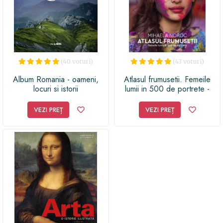
(40 voturi)
(43 voturi)
Album Romania - oameni,
Atlasul frumusetii. Femeile
locuri si istorii
lumii in 500 de portrete -
Mihaela Noroc
VEZI PREȚ
VEZI PREȚ