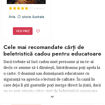
(27 voturi)
Arta. O istorie ilustrata
VEZI PREȚ
Cele mai recomandate cărți de
beletristică cadou pentru educatoare
Dacă trebuie să faci cadou unei persoane și nu te-ai
decis ce anume să-i dăruiești, întotdeauna poți apela la
o carte. O doamnă sau domnișoară educatoare cu
siguranță va aprecia o lectură de calitate. În cazul în
care deja îi știi gusturile poți merge direct la țintă, dacă
nu te poți orienta către cărți de beletristică cunoscute
sau romane. O variantă ar putea fi Anna Karenina, de
Lev Tolstoi, care implică subiecte suculente că