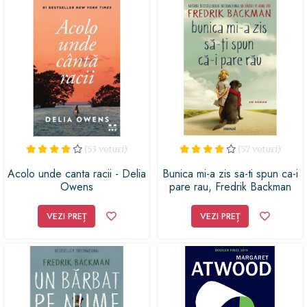
adulterul, jocurile de noroc, mariaje tumultoase și
feudalism rusesc. O altă variantă apreciată poate fi Să
ucizi o pasăre cântătoare, de Harper Lee. Această carte
din 1960 explorează rasismul din sudul Americii,
privindu-l prin ochii unei tinere fete.
(53 voturi)
(57 voturi)
Acolo unde canta racii - Delia
Bunica mi-a zis sa-ti spun ca-i
Owens
pare rau, Fredrik Backman
VEZI PREȚ
VEZI PREȚ