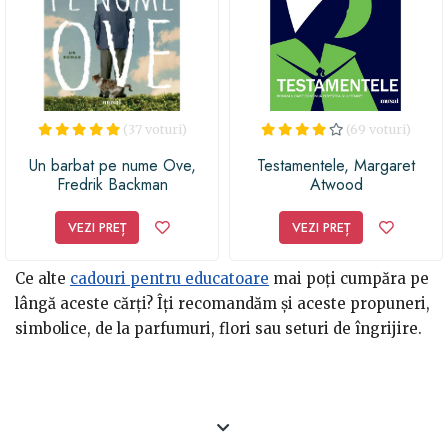
(37 voturi)
(69 voturi)
Un barbat pe nume Ove,
Testamentele, Margaret
Fredrik Backman
Atwood
VEZI PREȚ
VEZI PREȚ
Ce alte
cadouri pentru educatoare
mai poți cumpăra pe
lângă aceste cărți? Îți recomandăm și aceste propuneri,
simbolice, de la parfumuri, flori sau seturi de îngrijire.