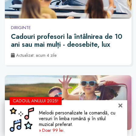
DIRIGINTE
Cadouri profesori la întâlnirea de 10
ani sau mai mulți - deosebite, lux
Actualizat: acum 4 zile
CADOUL ANULUI 2025!
Melodii personalizate la comandă, cu
versuri în limba română și în stilul
muzical preferat.
» Doar 99 lei.