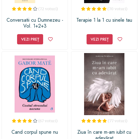
(72 voturi)
(70 voturi)
Conversatii cu Dumnezeu -
Terapie 1 la 1 cu sinele tau
Vol. 1+2+3
VEZI PREȚ
VEZI PREȚ
(67 voturi)
(77 voturi)
Cand corpul spune nu
Ziua în care m-am iubit cu
adevărat