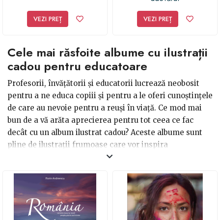
VEZI PREȚ
VEZI PREȚ
Cele mai răsfoite albume cu ilustrații
cadou pentru educatoare
Profesorii, învățătorii și educatorii lucrează neobosit
pentru a ne educa copiii și pentru a le oferi cunoștințele
de care au nevoie pentru a reuși în viață. Ce mod mai
bun de a vă arăta aprecierea pentru tot ceea ce fac
decât cu un album ilustrat cadou? Aceste albume sunt
pline de ilustrații frumoase care vor inspira
creativitatea atât copiilor, cât și educatoarei. De
asemenea, reprezintă un cadou minunat pentru orice
ocazie, fie că este vorba de o zi de naștere, o sărbătoare
sau pur și simplu pentru a-ți arăta recunoștința. Un
album cu ilustrații bine ales sigur va fi prețuit pentru
totdeauna, astfel că orice educatoare îl va aprecia.