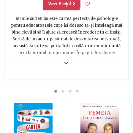
Vezi Prețul
Iernile sufletului este cartea perfectă de psihologie
pentru educatoarele care își doresc să-și înțeleagă mai
bine elevii și să îi ajute să crească încredere în ei înșiși.
Scrisă de un autor pasionat de dezvoltarea personală,
această carte te va purta într-o călătorie emoționantă
prin labirintul minții umane. În paginile sale, vei
descoperi secretele modului în care emoțiile noastre
influențează procesul de învățare și vei înțelege mai
bine cum poți crea un mediu de clasă pozitiv și stimulant
pentru copiii tăi. Cu o abordare captivantă și plină de
umor, Iernile sufletului te va provoca să explorezi laturi
neexplorate ale psihologiei și să îți dezvolți abilități noi
de înțelegere și comunicare. Este un cadou inspirat
pentru educatoarele care caută să-și îmbunătățească
metodele de predare și să creeze o legătură puternică și
autentică cu elevii lor.