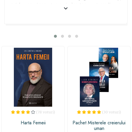
vei descoperi povestea unei educatoare extraordinare,
care aduce zâmbetul pe fețele copiilor săi prin metode
inedite și aventuri hilare. Cu siguranță, această carte va
fi o sursă de inspirație pentru educatoarea ta preferată,
oferindu-i idei noi și inovatoare pentru activitățile din
clasă. Fie că vrei să îi arăți recunoștința ta pentru munca
depusă sau pur și simplu să o binedispui, Doamna
Educatoare se poartă ciudat este alegerea perfectă!
(78 voturi)
(30 voturi)
Harta Femeii
Pachet Misterele creierului
uman