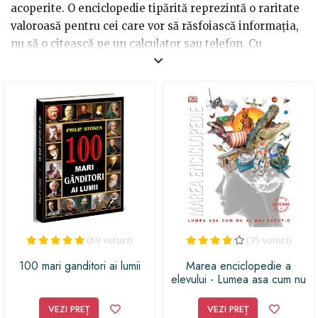
acoperite. O enciclopedie tipărită reprezintă o raritate
valoroasă pentru cei care vor să răsfoiască informația,
nu să o citească pe un calculator sau telefon. Cu
siguranță vei face o impresie bună dăruind o astfel de
carte. Trebuie doar să te decizi cu privire la tipul
enciclopedie în care o faci cadou. Acestea pot fi
generale sau de nișă, motiv pentru care vei găsi
numeroase lucrări care tratează domenii obscure, de
care probabil nu ai auzit.
(69 voturi)
(75 voturi)
100 mari ganditori ai lumii
Marea enciclopedie a
elevului - Lumea asa cum nu
ai mai vazut-o
VEZI PREȚ
VEZI PREȚ