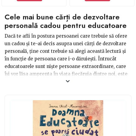
Cele mai bune cărți de dezvoltare
personală cadou pentru educatoare
Dacă te afli în postura persoanei care trebuie să ofere
un cadou și te-ai decis asupra unei cărți de dezvoltare
personală, ține cont trebuie să alegi această lectură și
în funcție de persoana care i-o dăruiești. Întrucât
educatoarele sunt niște persoane extraordinare, care
își vor lăsa amprenta în viața fiecăruia dintre noi, este
bine că ele se poate să își gestioneze foarte bine
trăirile. Te poți orienta către cartea Emoțiile, a
maestrului Osho care ne învață cum ne putem elibera
de mânie, gelozie și teamă, astfel încât să intrăm în
armonie cu noi înșine, dar și cu ceilalți. O altă variantă
ar putea fi Puterea obișnuinței, de Charles Duhigg, care
este și una dintre cele mai recomandate cărți din acest
domeniu.