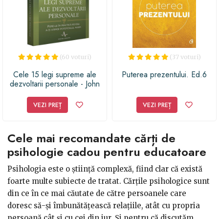
(60 voturi)
(37 voturi)
Cele 15 legi supreme ale
Puterea prezentului. Ed.6
dezvoltarii personale - John
C. Maxwell
VEZI PREȚ
VEZI PREȚ
Cele mai recomandate cărți de
psihologie cadou pentru educatoare
Psihologia este o știință complexă, fiind clar că există
foarte multe subiecte de tratat. Cărțile psihologice sunt
din ce în ce mai căutate de către persoanele care
doresc să-și îmbunătățească relațiile, atât cu propria
persoană cât și cu cei din jur. Și pentru că discutăm