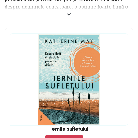
despre doamnele educatoare, o opțiune foarte bună o
reprezintă cartea Nu există copii răi, scrisă de Janet
Lansbury. Altă opțiune o reprezintă lucrarea lui Daniel
Goleman - Inteligența emoțională. Trebuie să știi că
orice carte psihologică, care are legătură cu creșterea
copiilor, reprezintă o bună opțiune de cadou și va fi
apreciată.
Iernile sufletului