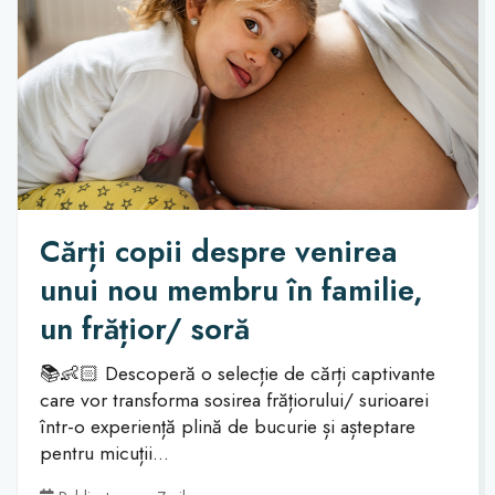
Cărți copii despre venirea
unui nou membru în familie,
un frățior/ soră
📚👶🏻 Descoperă o selecție de cărți captivante
care vor transforma sosirea frățiorului/ surioarei
într-o experiență plină de bucurie și așteptare
pentru micuții...