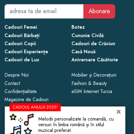
Abonare
Cadouri Femei
Botez
Cadouri Bărbați
Cununie Civilă
Cadouri Copii
Cadouri de Crăciun
Cadouri Experiențe
Casă Nouă
Cadouri de Lux
Aniversare Căsătorie
Despre Noi
Mobilier și Decorațiuni
Contact
Fashion & Beauty
Confidențialitate
eSIM Internet Turcia
Magazine de Cadouri
CADOUL ANULUI 2025!
Copyright © 2013 - 2026 CadoLand.
Melodii personalizate la comandă, cu
Este interzisă copierea conținutului fără menționarea sursei cu link.
versuri în limba română și în stilul
muzical preferat.