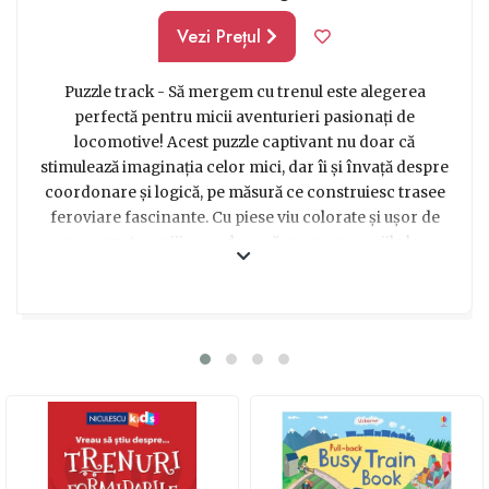
Vezi Prețul
Puzzle track - Să mergem cu trenul este alegerea
perfectă pentru micii aventurieri pasionați de
locomotive! Acest puzzle captivant nu doar că
stimulează imaginația celor mici, dar îi și învață despre
coordonare și logică, pe măsură ce construiesc trasee
feroviare fascinante. Cu piese viu colorate și ușor de
manevrat, copiii vor adora să creeze propriile lor
călătorii feroviare, dezvoltându-și în același timp
abilitățile motorii fine. Un cadou ideal care îmbină
distracția cu învățarea, transformând joaca într-o
aventură educativă plină de descoperiri!