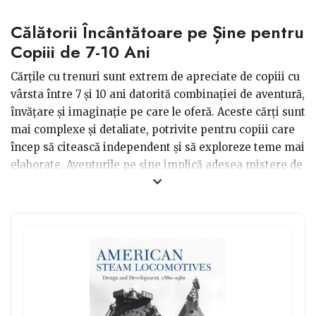
Călătorii Încântătoare pe Șine pentru
Copiii de 7-10 Ani
Cărțile cu trenuri sunt extrem de apreciate de copiii cu
vârsta între 7 și 10 ani datorită combinației de aventură,
învățare și imaginație pe care le oferă. Aceste cărți sunt
mai complexe și detaliate, potrivite pentru copiii care
încep să citească independent și să exploreze teme mai
elaborate. Aventurile pe șine implică adesea mistere de
rezolvat, destinații exotice de atins și personaje
carismatice, menținând interesul copiilor și cultivând
dorința de lectură. Adesea cărțile acestea includ
detalii
despre funcționarea trenurilor, istoria lor și
diferitele tipuri de trenuri, satisfăcând curiozitatea
copiilor pentru mecanică și inginerie.
De cele mai multe ori trenurile călătoresc prin peisaje