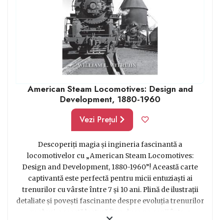
variate și necunoscute, oferind copiilor o senzație de
explorare și descoperire a noi locuri și
culturi. Călătoriile cu trenul pot introduce copiii în
concepte de geografie, cum ar fi orașe, țări și peisaje
naturale diverse. Cam astea ar fi pe scurt motivele
pentru care copiii mai mari iubesc cărțile cu
trenuri. Asigură-te totuși că nivelul de dificultate al
American Steam Locomotives: Design and
textului este potrivit pentru vârsta și abilitățile de citire
Development, 1880-1960
ale copilului.
Vezi Prețul
Prin alegerea cărților potrivite, poți oferi copilului tău o
experiență de lectură plăcută și educativă, care să-i
Descoperiți magia și ingineria fascinantă a
hrănească curiozitatea și să-i stimuleze imaginația.
locomotivelor cu „American Steam Locomotives:
Design and Development, 1880-1960”! Această carte
captivantă este perfectă pentru micii entuziaști ai
trenurilor cu vârste între 7 și 10 ani. Plină de ilustrații
detaliate și povești fascinante despre evoluția trenurilor
cu aburi, această lectură îi va duce pe copii într-o