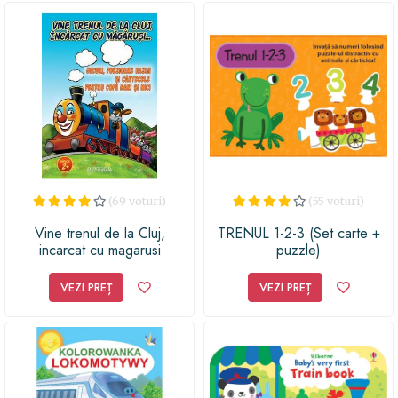
(69 voturi)
(55 voturi)
Vine trenul de la Cluj,
TRENUL 1-2-3 (Set carte +
incarcat cu magarusi
puzzle)
VEZI PREȚ
VEZI PREȚ