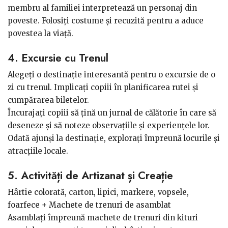
membru al familiei interpretează un personaj din
poveste. Folosiți costume și recuzită pentru a aduce
povestea la viață.
4. Excursie cu Trenul
Alegeți o destinație interesantă pentru o excursie de o
zi cu trenul. Implicați copiii în planificarea rutei și
cumpărarea biletelor.
Încurajați copiii să țină un jurnal de călătorie în care să
deseneze și să noteze observațiile și experiențele lor.
Odată ajunși la destinație, explorați împreună locurile și
atracțiile locale.
5. Activități de Artizanat și Creație
Hârtie colorată, carton, lipici, markere, vopsele,
foarfece + Machete de trenuri de asamblat
Asamblați împreună machete de trenuri din kituri