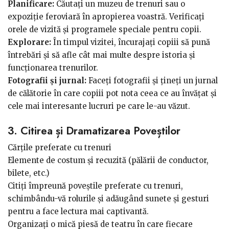
Planificare:
Căutați un muzeu de trenuri sau o
expoziție feroviară în apropierea voastră. Verificați
orele de vizită și programele speciale pentru copii.
Explorare:
În timpul vizitei, încurajați copiii să pună
întrebări și să afle cât mai multe despre istoria și
funcționarea trenurilor.
Fotografii și jurnal:
Faceți fotografii și țineți un jurnal
de călătorie în care copiii pot nota ceea ce au învățat și
cele mai interesante lucruri pe care le-au văzut.
3. Citirea și Dramatizarea Poveștilor
Cărțile preferate cu trenuri
Elemente de costum și recuzită (pălării de conductor,
bilete, etc.)
Citiți împreună poveștile preferate cu trenuri,
schimbându-vă rolurile și adăugând sunete și gesturi
pentru a face lectura mai captivantă.
Organizați o mică piesă de teatru în care fiecare