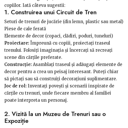
copiilor. Iată câteva sugestii:
1. Construirea unui Circuit de Tren
Seturi de trenuri de jucărie (din lemn, plastic sau metal)
Piese de cale ferată
Elemente de decor (copaci, clădiri, poduri, tuneluri)
Proiectare:
Împreună cu copiii, proiectați traseul
trenului. Folosiți imaginația și încercați să recreați
scene din cărțile preferate.
Construcție:
Asamblați traseul și adăugați elemente de
decor pentru a crea un peisaj interesant. Puteți chiar
să pictați sau să construiți decorațiuni suplimentare.
Joc de rol:
Inventați povești și scenarii inspirate de
cărțile cu trenuri, unde fiecare membru al familiei
poate interpreta un personaj.
2. Vizită la un Muzeu de Trenuri sau o
Expoziție