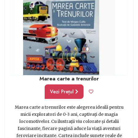
între imagini și lumea reală. Sunetele atrăgătoare îi
ajută pe copiii mici să rămână concentrați mai mult
timp asupra cărții și povestioarei, dezvoltându-le astfel
abilitățile de ascultare și atenție.
Însă sunt multe cărți cu trenuri și fără sunete și destul
de captivante și acestea, cu cifre, unele de desenat sau
de pictat.
Marea carte a trenurilor
Vezi Prețul
Marea carte a trenurilor este alegerea ideală pentru
micii exploratori de 0-3 ani, captivați de magia
locomotivelor. Cu ilustrații viu colorate și detalii
fascinante, fiecare pagină aduce la viață aventuri
feroviare incitante. Cartea include sunete reale de