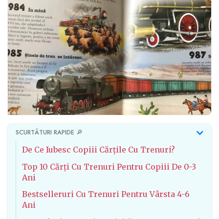
SCURTĂTURI RAPIDE 🔎
De Ce Iubesc Copiii Cărțile Cu Trenuri?
Top 10 Cărți Cu Trenuri Pentru Copiii De 0-3
Ani
Bestselleruri Cu Trenuri Pentru Vârsta 4-6
Ani