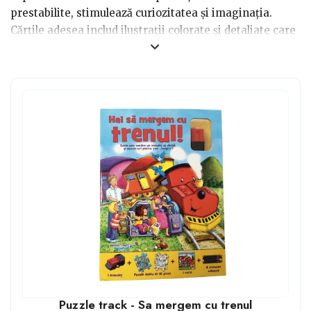
prestabilite, stimulează curiozitatea și imaginația.
Cărțile adesea includ ilustrații colorate și detaliate care
atrag atenția copiilor și îi ajută să-și dezvolte abilitățile
de observație.
În plus, multe cărți cu trenuri oferă narațiuni simple,
dar pline de aventură, care implică eroi și călătorii
interesante, promovând învățarea despre lumea din
jur.
Tematica trenurilor este frecvent utilizată
pentru a introduce concepte educative precum
numere, culori, și direcții
, făcând lectura atât
distractivă, cât și educativă. Astfel, cărțile cu trenuri
captează imaginația copiilor și le susțin dezvoltarea
cognitivă și emoțională.
Puzzle track - Sa mergem cu trenul