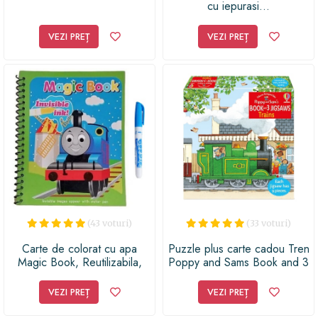
cu iepurasi…
VEZI PREȚ
VEZI PREȚ
(43 voturi)
(33 voturi)
Carte de colorat cu apa
Puzzle plus carte cadou Tren
Magic Book, Reutilizabila,
Poppy and Sams Book and 3
plina de culori vibrante,
Jigsaws: Trains
Trenul Thomas - 8 pagini,
VEZI PREȚ
VEZI PREȚ
pentru fete si baieti de la 3
ani, Pitikot®