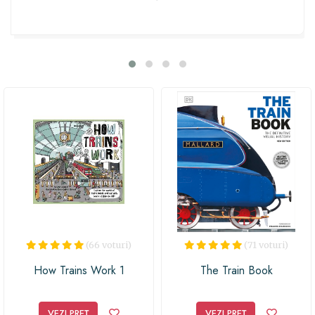
călătorie prin istoria transportului feroviar american.
Oferiți-le celor mici un cadou educativ și plin de
aventură, care le va stârni curiozitatea și imaginația!
(66 voturi)
(71 voturi)
How Trains Work 1
The Train Book
VEZI PREȚ
VEZI PREȚ