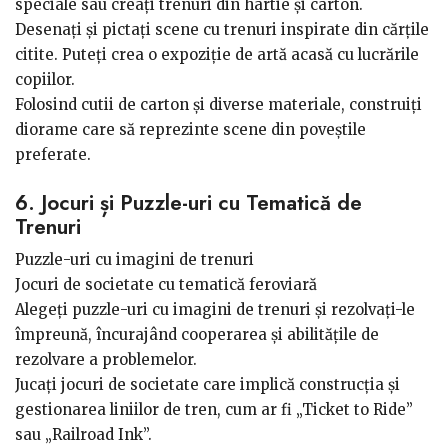
speciale sau creați trenuri din hârtie și carton.
Desenați și pictați scene cu trenuri inspirate din cărțile
citite. Puteți crea o expoziție de artă acasă cu lucrările
copiilor.
Folosind cutii de carton și diverse materiale, construiți
diorame care să reprezinte scene din poveștile
preferate.
6. Jocuri și Puzzle-uri cu Tematică de
Trenuri
Puzzle-uri cu imagini de trenuri
Jocuri de societate cu tematică feroviară
Alegeți puzzle-uri cu imagini de trenuri și rezolvați-le
împreună, încurajând cooperarea și abilitățile de
rezolvare a problemelor.
Jucați jocuri de societate care implică construcția și
gestionarea liniilor de tren, cum ar fi „Ticket to Ride”
sau „Railroad Ink”.