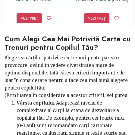
VEZI PREȚ
VEZI PREȚ
Cum Alegi Cea Mai Potrivită Carte cu
Trenuri pentru Copilul Tău?
Alegerea cărților potrivite cu trenuri poate părea o
provocare, având în vedere diversitatea mare de
opțiuni disponibile. Iată câteva criterii importante de
luat în considerare pentru a face cea mai bună alegere
pentru copilul tău:
(Prin luarea în considerare a acestor criterii, vei putea
selecta cele mai potrivite cărți cu trenuri care să
Vârsta copilului
Adaptează nivelul de
stârnească interesul, să stimuleze dezvoltarea și să
complexitate al cărții la etapa de dezvoltare a
ofere momente de calitate alături de copilul tău.)
copilului tău. De exemplu, pentru cei foarte mici
(0-3 ani) sunt recomandate cărți cartonate
rezistente, cu ilustrații simple și texte scurte sau