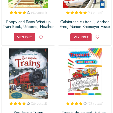
(52 voturi)
(63 voturi)
Poppy and Sams Wind-up
Calatoresc cu trenul, Andrea
Train Book, Usborne, Heather
Erne, Marion Kreimeyer Visse
Amery, 3+
VEZI PREȚ
VEZI PREȚ
(26 voturi)
(53 voturi)
See Inside Trains
Trenuri de colorat (3-5 ani)