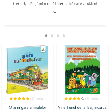
trenuri, adăugând o notă interactivă care va stârni
curiozitatea și imaginația copiilor. Este cadoul perfect
pentru a transforma timpul de poveste într-o călătorie
palpitantă, plină de descoperiri. Ideală pentru
dezvoltarea timpurie a multor abilități, Marea carte a
trenurilor va deveni cu siguranță una dintre preferatele
celor mici.
(57 voturi)
(33 voturi)
O zi in gara animalelor
Vine trenul de la Iasi, incarcat