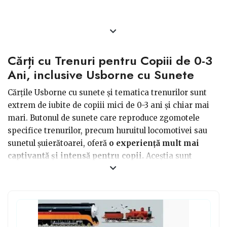
Cărți cu Trenuri pentru Copiii de 0-3
Ani, inclusive Usborne cu Sunete
Cărțile Usborne cu sunete și tematica trenurilor sunt
extrem de iubite de copiii mici de 0-3 ani și chiar mai
mari. Butonul de sunete care reproduce zgomotele
specifice trenurilor, precum huruitul locomotivei sau
sunetul șuierătoarei, oferă
o experiență mult mai
captivantă și intensă pentru copii.
Aceștia sunt
extrem de atrași de elementele interactive.
Pe lângă aspectul vizual al ilustrațiilor colorate, aceste
cărți stimulează și simțul auditiv al copiilor prin sunete
realiste, ajutându-i să facă conexiuni mai puternice