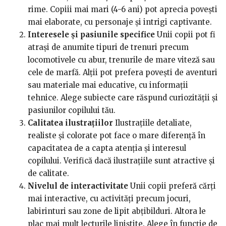
rime. Copiii mai mari (4-6 ani) pot aprecia povești
mai elaborate, cu personaje și intrigi captivante.
Interesele și pasiunile specifice
Unii copii pot fi
atrași de anumite tipuri de trenuri precum
locomotivele cu abur, trenurile de mare viteză sau
cele de marfă. Alții pot prefera povești de aventuri
sau materiale mai educative, cu informații
tehnice. Alege subiecte care răspund curiozității și
pasiunilor copilului tău.
Calitatea ilustrațiilor
Ilustrațiile detaliate,
realiste și colorate pot face o mare diferență în
capacitatea de a capta atenția și interesul
copilului. Verifică dacă ilustrațiile sunt atractive și
de calitate.
Nivelul de interactivitate
Unii copii preferă cărți
mai interactive, cu activități precum jocuri,
labirinturi sau zone de lipit abțibilduri. Altora le
plac mai mult lecturile liniștite. Alege în funcție de