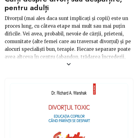
pentru adulți
Divorțul (mai ales daca sunt implicați și copii) este un
proces lung, cu câteva etape mai mult sau mai puțin
dificile. Vei avea, probabil, nevoie de cărții, prieteni,
comunitate (alte femei care au traversat divorțul) și pe
alocuri specialiști bun, terapie. Fiecare separare poate
avea altceva în centru (abandon, trădarea încrederii,
relație toxica, etc.). Aceste răni merita explorate puțin
pentru a ușura apoi divorțul.
Am realizat un top cu cele mai recomandate cărți
despre divorț, pentru adulți, și femei și bărbați, despre
regăsire și puterea de a merge mai departe. Le poți
face cadou, sigur vor fi apreciate.