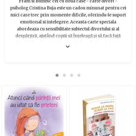
Fram si Bumbic cel cu doua case - carte divort -
psiholog Cristina Buja este un cadou minunat pentru cei
mici care trec prin momente dificile, oferindu-le suport
emotional si intelegere. Aceasta carte speciala
abordeaza cu sensibilitate subiectul divortului si al
despărțirii, ajutând copiii să înțeleagă și să facă față
schimbărilor din viața lor. Scrisă de psihologul Cristina
Buja, povestea lui Fram și Bumbic le arată celor mici că
sentimentele lor sunt normale și că nu sunt singuri în
această experiență. Cu ilustrații captivante și mesajele
sale puternice, această carte devine un prieten de
nădejde pentru copii în momente dificile. Oferindu-le
sprijin emoțional și consiliere, Fram și Bumbic cel cu
două case devine alegerea perfectă pentru a-i ajuta pe
cei mici să treacă peste un divorț sau o despărțire într-
un mod pozitiv și sănătos.