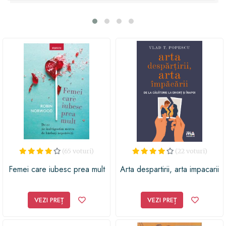
autorul ne ghidează prin procesul de gestionare a
divorțului într-un mod pozitiv și constructiv. Indiferent
dacă ești în căutarea unui cadou pentru un prieten sau
pentru tine însuți, această carte este o alegere excelentă
pentru cei care au nevoie de sprijin și inspirație în
perioada post-divorț. Cumpără această carte acum și
oferă un dar valoros celui drag, ajutându-l să
transforme schimbările într-o oportunitate de creștere
și învățare!
(65 voturi)
(22 voturi)
Femei care iubesc prea mult
Arta despartirii, arta impacarii
VEZI PREȚ
VEZI PREȚ