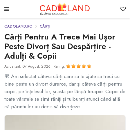
CADOLAND.RO
CĂRȚI
Cărți Pentru A Trece Mai Ușor
Peste Divorț Sau Despărțire -
Adulți & Copii
Actualizat: 07 August, 2026 |
Rating:
🎁 Am selectat câteva cărți care sa te ajute sa treci cu
bine peste un divort dureros, dar și câteva cărți pentru
copii, pe înțelesul lor, și asta pe lângă terapie. Copiii de
toate vârstele se simt răniți și tulburați atunci când află
că părintii lor au decis să divorțeze.