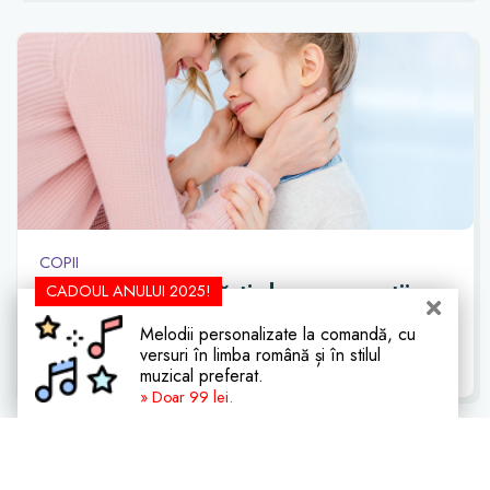
COPII
Cele mai bune cărți despre emoții
CADOUL ANULUI 2025!
pentru copii mici și mai mari
Melodii personalizate la comandă, cu
versuri în limba română și în stilul
Actualizat: acum 8 zile
muzical preferat.
» Doar 99 lei.