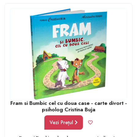
fi ei vinovați, așă că vă recomandăm să le vorbiți
deschis despre toate aceste lucruri, despre
sentimentele lor.
Fram si Bumbic cel cu doua case - carte divort -
psiholog Cristina Buja
Vezi Prețul