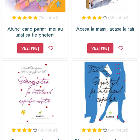
(76 voturi)
(68 voturi)
Atunci cand parintii mei au
Acasa la mami, acasa la tati
uitat sa fie prieteni
VEZI PREȚ
VEZI PREȚ
(36 voturi)
(60 voturi)