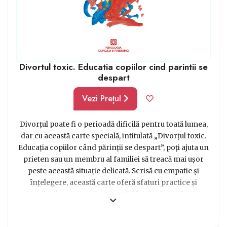
Divortul toxic. Educatia copiilor cind parintii se
despart
Vezi Prețul
Divorțul poate fi o perioadă dificilă pentru toată lumea,
dar cu această carte specială, intitulată „Divorțul toxic.
Educația copiilor când părinții se despart”, poți ajuta un
prieten sau un membru al familiei să treacă mai ușor
peste această situație delicată. Scrisă cu empatie și
înțelegere, această carte oferă sfaturi practice și
strategii utile pentru părinți, astfel încât să poată asigura
o educație sănătoasă și fericită pentru copii, chiar și în
timpul unei despărțiri. Cu o abordare plină de încredere,