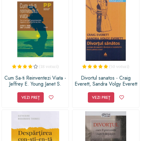
(18 voturi)
(50 voturi)
Cum Sa-ti Reinventezi Viata -
Divortul sanatos - Craig
Jeffrey E. Young Janet S.
Everett, Sandra Volgy Everett
Klosko
VEZI PREȚ
VEZI PREȚ