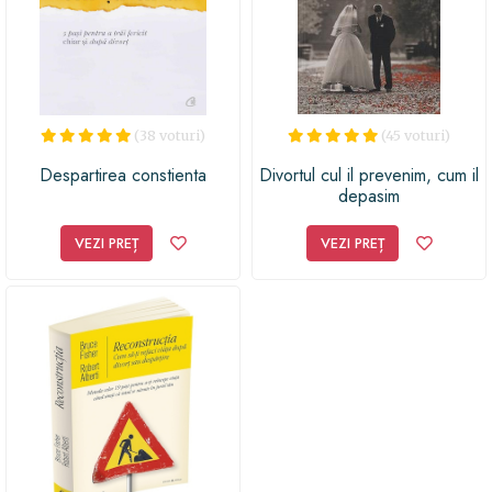
(38 voturi)
(45 voturi)
Despartirea constienta
Divortul cul il prevenim, cum il
depasim
VEZI PREȚ
VEZI PREȚ