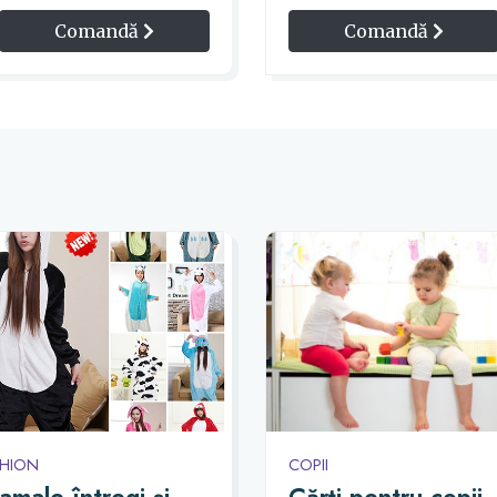
Comandă
Comandă
SHION
COPII