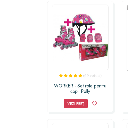
(69 voturi)
WORKER - Set role pentru
copii Polly
VEZI PREȚ