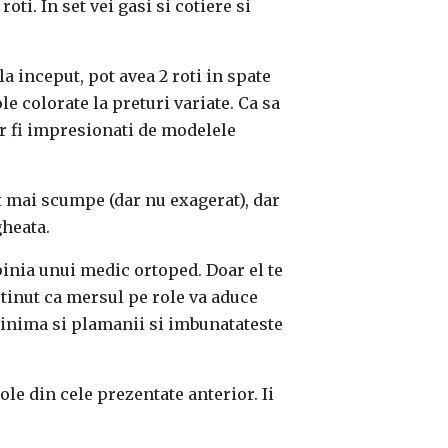
oti. In set vei gasi si cotiere si
la inceput, pot avea 2 roti in spate
ole colorate la preturi variate. Ca sa
or fi impresionati de modelele
nt mai scumpe (dar nu exagerat), dar
gheata.
pinia unui medic ortoped. Doar el te
tinut ca m
ersul pe role va aduce
te inima si plamanii si imbunatateste
le din cele prezentate anterior. Ii