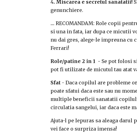
4
. Miscarea e secretul sanatatii!
S
genunchiere.
.... RECOMANDAM: Role copii pentru v
si una in fata, iar dupa ce micutii v
nu dai gres, alege-le impreuna cu ce
Ferrari!
Role/patine 2 in 1 -
Se pot folosi 
pot fi utilizate de micutul tau atat
Sfat
- Daca copilul are probleme ort
poate sfatui daca este sau nu moment
multiple beneficii sanatatii copilul
circulatia sangelui, iar daca este m
Ajuta-l pe Iepuras sa aleaga darul p
vei face o surpriza imensa!