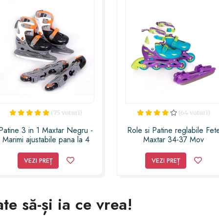
(75 voturi)
(64 voturi)
Patine 3 in 1 Maxtar Negru -
Role si Patine reglabile Fet
Marimi ajustabile pana la 4
Maxtar 34-37 Mov
numere
VEZI PREȚ
VEZI PREȚ
ate să-și ia ce vrea!