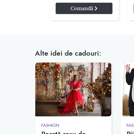
Comandă
Alte idei de cadouri:
FASHION
FA