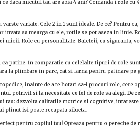
i ce daca micutul tau are abia 4 ani? Comanda-i role cu 4 r
arste variate. Cele 2 in 1 sunt ideale. De ce? Pentru ca, 
or invata sa mearga cu ele, rotile se pot aseza in linie. R
i micii. Role cu personalitate. Baieteii, cu siguranta, v
si ca patine. In comparatie cu celelalte tipuri de role su
 vara la plimbare in parc, cat si iarna pentru patinare pe 
opedice, inainte de a te hotari sa-i procuri role, cere o
ul potrivit si la necesitate ce fel de role sa alegi.
De re
ui tau: dezvolta calitatile motrice si cognitive, intares
ai plinut isi poate recapata silueta.
erfect pentru copilul tau! Opteaza pentru o pereche de ro