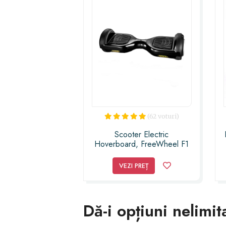
(62 voturi)
Scooter Electric
Hoverboard, FreeWheel F1
Negru
VEZI PREȚ
Dă-i opțiuni nelimit