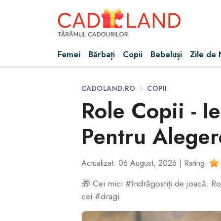
Femei
Bărbați
Copii
Bebeluși
Zile de
CADOLAND.RO
COPII
Role Copii - Ie
Pentru Aleger
Actualizat: 06 August, 2026 |
Rating:
🎁 Cei mici #îndrăgostiți de joacă. Role
cei #dragi