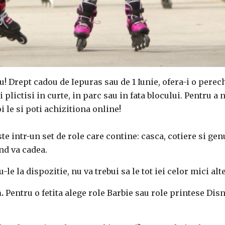
u! Drept cadou de Iepuras sau de 1 Iunie, ofera-i o perec
 plictisi in curte, in parc sau in fata blocului. Pentru a 
i le si poti achizitiona online!
te intr-un set de role care contine: casca, cotiere si gen
and va cadea.
le la dispozitie, nu va trebui sa le tot iei celor mici alte
.
Pentru o fetita alege role Barbie sau role printese Disn