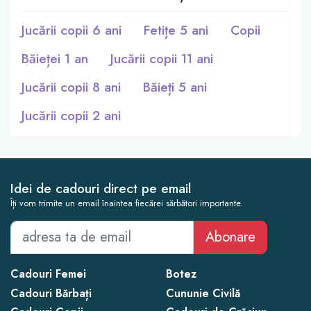
Jucării copii 6 ani
Fetițe 5 ani
Copii
Băieței 1 an
Jucării copii 11 ani
Jucării copii 8 ani
Băieți 5 ani
Jucării copii 2 ani
Idei de cadouri direct pe email
Îți vom trimite un email înaintea fiecărei sărbători importante.
Abonare
Cadouri Femei
Botez
Cadouri Bărbați
Cununie Civilă