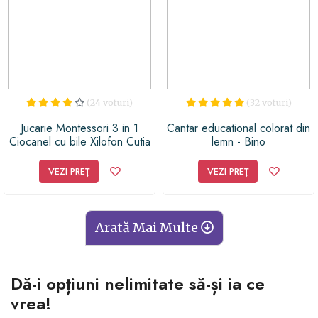
Pentru siguranța copiilor tăi, optează întotdeauna
pentru jucării educative, confecționate
în condiții
sigure, cu materiale non-toxice
, așa cum este cazul
jucăriilor din lemn.
(24 voturi)
(32 voturi)
Jucarie Montessori 3 in 1
Cantar educational colorat din
Ciocanel cu bile Xilofon Cutia
lemn - Bino
permanentei, lemn
VEZI PREȚ
VEZI PREȚ
Arată Mai Multe
Dă-i opțiuni nelimitate să-și ia ce
vrea!