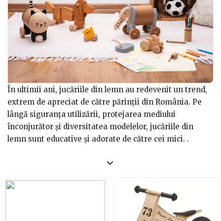
În ultimii ani, jucăriile din lemn au redevenit un trend,
extrem de apreciat de către părinții din România. Pe
lângă siguranța utilizării, protejarea mediului
înconjurător și diversitatea modelelor, jucăriile din
lemn sunt educative și adorate de către cei mici. .
Câte categorii de jucării confecționate din lemn
există?
Te vei minuna de diversitatea modelelor și
tipurilor de jucării confecționate din lemn care există la
momentul actual pe piață. De la clasicele cuburi din
lemn, puzzle-uri, în culori felurite, la animale și păpuși