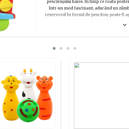
pescărușului haios. În timp ce roata poste
într-un mod fascinant, aducând un zâmbet
rezervorul în formă de pescăruș poate fi aș
un aspect adorabil și captivant. Și nu-ți face
simplă și rapidă - ștergeți produsul cu o 
antibacteriene. Așadar, adu un zâmbet pe ch
de baie plină de distracție și fantezie c
baloane cățea copii, un cadou minunat pe 
fiecare zi. Haideți să aducem mai multă 