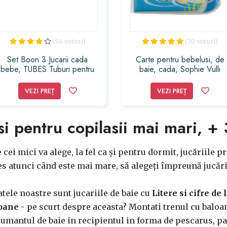
(54 voturi)
(70 voturi)
Set Boon 3 Jucarii cada
Carte pentru bebelusi, de
bebe, TUBES Tuburi pentru
baie, cada, Sophie Vulli
Baie
VEZI PREȚ
VEZI PREȚ
si pentru copilasii mai mari, + 
e cei mici va alege, la fel ca și pentru dormit, jucăriile
es atunci când este mai mare, să alegeți împreună jucări
tele noastre sunt jucariile de baie cu
Litere si cifre d
loane
- pe scurt despre aceasta? Montati trenul cu baloa
pumantul de baie in recipientul in forma de pescarus, pan