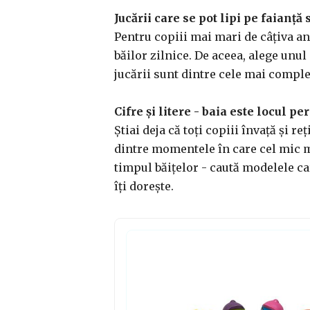
Jucării care se pot lipi pe faianță
Pentru copiii mai mari de câțiva ani
băilor zilnice. De aceea, alege unul
jucării sunt dintre cele mai complex
Cifre și litere - baia este locul pe
Știai deja că toți copiii învață și r
dintre momentele în care cel mic mai
timpul băițelor - caută modelele car
îți dorește.