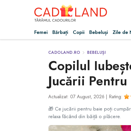
Femei
Bărbați
Copii
Bebeluși
Zile de
CADOLAND.RO
BEBELUȘI
Copilul Iubeș
Jucării Pentr
Actualizat: 07 August, 2026 |
Rating:
🎁 Ce jucării pentru baie poți cumpăra 
relaxa făcând din băiță o plăcere.