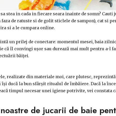
 sa stea in cada in fiecare seara inainte de somn? Cauti j
 faza de ratuste si de golit sticlele de sampon), cat si 
pira si a le cumpara online.
intă un prilej de conectare: momentul mesei, baia zilnic
fie că îl convingi ușor sau durează mai mult pentru a-l fac
ctuării băiței.
le, realizate din materiale moi, care plutesc, reprezintă
 își ducă la bun sfârșit ritualul de îmbăiere. Dacă la înc
acă timpul necesar unei igiene potrivite, vei constata c
noastre de jucarii de baie pent