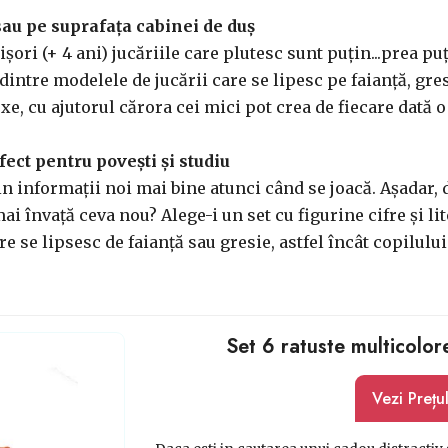
 sau pe suprafața cabinei de duș
șori (+ 4 ani) jucăriile care plutesc sunt puțin...prea pu
 dintre modelele de jucării care se lipesc pe faianță, gre
e, cu ajutorul cărora cei mici pot crea de fiecare dată o
rfect pentru povești și studiu
ețin informații noi mai bine atunci când se joacă. Așadar,
 învață ceva nou? Alege-i un set cu figurine cifre și lit
e se lipsesc de faianță sau gresie, astfel încât copilului 
Set 6 ratuste multicolore
Vezi Prețu