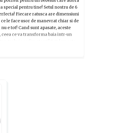
si potrivit pentru un bebelus care adora
 special pentru tine! Setul nostru de 6
perfecta! Fiecare ratusca are dimensiuni
 ce le face usor de manevrat chiar si de
 nu e tot! Cand sunt apasate, aceste
, ceea ce va transforma baia intr-un
a, trebuie sa fim atenti! Setul nu este
oate contine piese mici detasabile care
griji, cu siguranta vei gasi un alt cadou
po, nu uita sa iei in considerare ca
ste culorile, ambalajul sau accesoriile
a. Asadar, nu mai sta pe ganduri si
t de ratuste de baie, care il va face sa
ze fara sfarsit!