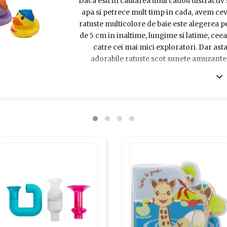
Daca esti in cautarea unui cadou distractiv 
apa si petrece mult timp in cada, avem ceva
ratuste multicolore de baie este alegerea 
de 5 cm in inaltime, lungime si latime, ceea
catre cei mai mici exploratori. Dar asta
adorabile ratuste scot sunete amuzante
adevarat spectacol muzical. Cu toate aceste
recomandat copiilor sub 3 ani, deoarece p
pot fi inghitite cu usurinta. Dar nu-ti face 
minunat potrivit varstei micutului. Apro
produsele pot diferi putin in ceea ce prive
fata de imaginea principala prezentat
surprinde-l pe micutul inotator cu acest se
rada si sa se distre