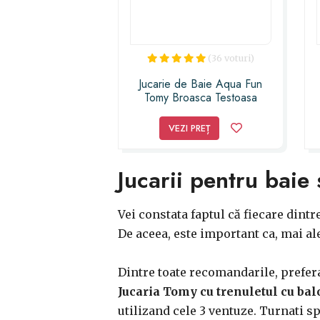
(36 voturi)
Jucarie de Baie Aqua Fun
Tomy Broasca Testoasa
Inoata si Canta
VEZI PREȚ
Jucarii pentru baie 
Vei constata faptul că fiecare dintr
De aceea, este important ca, mai al
Dintre toate recomandarile, prefera
Jucaria Tomy cu trenuletul cu ba
utilizand cele 3 ventuze. Turnati s