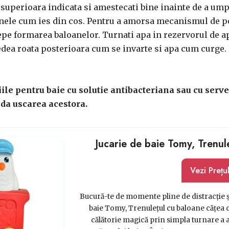
 superioara indicata si amestecati bine inainte de a umpl
nele cum ies din cos. Pentru a amorsa mecanismul de p
epe formarea baloanelor. Turnati apa in rezervorul de ap
vedea roata posterioara cum se invarte si apa cum curge
ariile pentru baie cu solutie antibacteriana sau cu ser
da uscarea acestora.
Jucarie de baie Tomy, Trenul
Vezi Prețu
Bucură-te de momente pline de distracție și
baie Tomy, Trenulețul cu baloane cățea 
călătorie magică prin simpla turnare a a