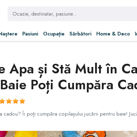
 Naștere
Pasiuni
Ocupație
Sărbători
Home & Deco
te Apa și Stă Mult în 
u Baie Poți Cumpăra C
cadou? Îi poți cumpăra copilașului jucării pentru baie! Jucării