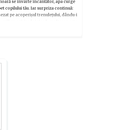
rioară se învârte încântător, apa curge
 copilului tău. Iar surpriza continuă:
ezat pe acoperișul trenulețului, dându-i
 griji cu privire la igienă, curățarea este
soluție antibacteriană sau cu servetele
ipul celor mici și oferă-le o experiență
u Jucăria de baie Tomy, Trenulețul cu
care îl vor adora și folosi cu drag în
bucurie și aventură în fiecare baie!