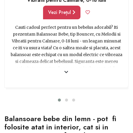
- posibilitatea de utilizare minim 1 an, reprezentând
Vezi Prețul
astfel o investiție pe termen lung.
Cauti cadoul perfect pentru un bebelus adorabil? Iti
prezentam Balansoar Bebe, tip Bouncer, cu Melodii si
Vibratii pentru Calmare, 0-18 luni - un leagan minunat
ce iti va usura viata! Cu o saltea moale si placuta, acest
balansoar este echipat cu un modul electric ce vibreaza
si calmeaza delicat bebelusul. Siguranta este mereu
prioritatea noastra, de aceea am inclus centuri de
siguranta pentru a-l proteja pe micutul tau. Linistea este
nelipsita, datorita functionarii silentioase a vibratiilor. Si
pentru ca spatiul este pretios in casa ta, balansoarul
poate fi pliat cu usurinta, astfel incat sa nu ocupe mult
loc atunci cand nu este folosit. Nu trebuie sa iti faci griji
cu privire la igiena, deoarece salteaua poate fi spalata in
Balansoare bebe din lemn - pot fi
masina de spalat. Cu o varsta recomandata de la 0 la 18
luni si o greutate admisa de pana la 18 kg, acest
folosite atat in interior, cat si in
balansoar este perfect pentru micutul tau. Iar pentru