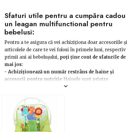
an a copilului?
Sfaturi utile pentru a cumpăra cadou
un leagan multifunctional pentru
bebelusi:
Pentru a te asigura că vei achiziționa doar accesoriile și
articolele de care te vei folosi în primele luni, respectiv
primii ani ai bebelușului,
poți ține cont de sfaturile de
mai jos:
- Achiziționează un număr restrâns de haine și
accesorii pentru nutriție
Hainele sunt printre
cadourile cele mai populare, așa că fii sigură că veți
primi multe haine simpatice de la cei apropiați. Alege
hăinuțe practice, din materiale naturale, dar rezumă-te
la câteva salopete, care sunt cele mai folosite în
primele luni de viață, șosete, căciulițe, câteva perechi
de pantaloni și bluze simple, modele cu mânecă scurtă
și lungă. În câteva luni, toate hainele trebuie înlocuite,