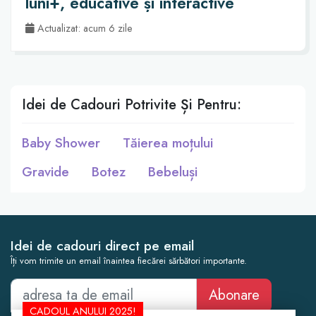
luni+, educative și interactive
Actualizat: acum 6 zile
Idei de Cadouri Potrivite Și Pentru:
Baby Shower
Tăierea moțului
Gravide
Botez
Bebeluși
Idei de cadouri direct pe email
Îți vom trimite un email înaintea fiecărei sărbători importante.
Abonare
CADOUL ANULUI 2025!