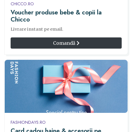
CHICCO.RO
Voucher produse bebe & copii la
Chicco
Livrare instant pe email.
Comandă
FASHIONDAYS.RO
Card cadou haine & accesorii pe