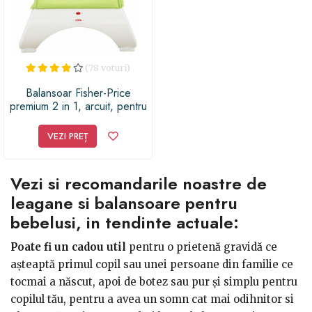
cel mic crescând constant în primele luni de viață. În
ceea ce privește biberoanele, vesela pentru momentul
meselor, nu te îngrijora, aceste articole sunt
disponibile, pe lângă magazinele de specialitate, în
(78 voturi)
orice farmacie, așa că le vei găsi la orice oră.
Balansoar Fisher-Price
- Transportul bebelușului:
căruciorul și scaunul de
premium 2 in 1, arcuit, pentru
bebe, portabil, cu vibratii
mașină reprezintă modalități pentru a transporta
pentru calmare si linistire
VEZI PREȚ
bebelușul în siguranță.
Rainforest Friends Comfort
- Jucării:
nu te grăbi să umpli camera celui mic cu
Curve Bouncer
jucării, pentru că în primele luni, nu va fi nevoie decât
Vezi si recomandarile noastre de
de cele pentru dentiție, câteva jucării senzoriale și de
leagane si balansoare pentru
jucăria de somn, pentru formarea obiceiului sănătos de
bebelusi, in tendinte actuale:
somn.
Poate fi un cadou util
pentru o prietenă gravidă ce
Somnul odihnitor este esențial pentru bebeluși,
așa
așteaptă primul copil sau unei persoane din familie ce
că mediul în care cel mic își petrece cea mai mare a
tocmai a născut, apoi de botez sau pur și simplu pentru
timpului în primii ani de viață trebuie să reprezinte
copilul tău, pentru a avea un somn cat mai odihnitor si
prioritatea ta: decorul camerei va fi unul minimalist și