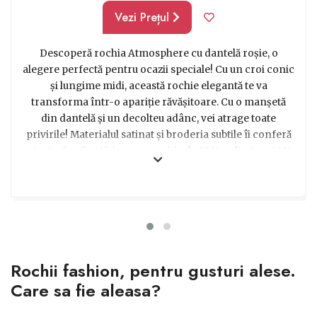
Vezi Prețul
Descoperă rochia Atmosphere cu dantelă roșie, o
alegere perfectă pentru ocazii speciale! Cu un croi conic
și lungime midi, această rochie elegantă te va
transforma într-o apariție răvășitoare. Cu o manșetă
din dantelă și un decolteu adânc, vei atrage toate
privirile! Materialul satinat și broderia subtile îi conferă
o textură rafinată, iar compoziția de 95% poliester și 5%
elastan asigură confortul deplin. Cu o lungime de 83cm
de la umeri și culoarea roșie vibrantă, această rochie îți
va evidenția frumusețea în cel mai subtil mod.
Indiferent că este vorba de un banchet, o nuntă, un
botez sau o cununie, această rochie este alegerea
perfectă pentru a străluci într-o clipă specială. Caută
Rochii fashion, pentru gusturi alese.
confort și stil, alege rochia Atmosphere cu dantelă roșie
și lasă-te admirată!
Care sa fie aleasa?