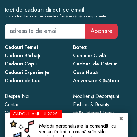
Idei de cadouri direct pe email
Îți vom trimite un email înaintea fiecărei sărbători importante.
Abonare
Cadouri Femei
Botez
Cadouri Bărbați
Cununie Civilă
Cadouri Copii
Cadouri de Crăciun
Cadouri Experiențe
Casă Nouă
Cadouri de Lux
Aniversare Căsătorie
Despre Noi
Mobilier și Decorațiuni
Contact
Fashion & Beauty
Confidențialitate
eSIM Internet Turcia
CADOUL ANULUI 2025!
Magazine de Cadouri
Melodii personalizate la comandă, cu
versuri în limba română și în stilul
Copyright © 2013 - 2026 CadoLand.