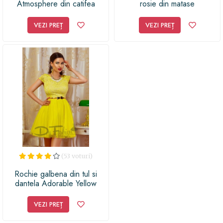
Atmosphere din catifea
rosie din matase
bleumarin cu borderie
aplicata la bust
VEZI PREȚ
VEZI PREȚ
(53 voturi)
Rochie galbena din tul si
dantela Adorable Yellow
VEZI PREȚ