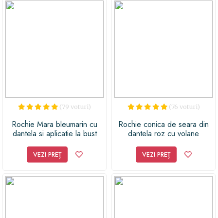
eleganta de seara. Nu exista nicio indoiala ca vei face o
impresie de neuitat la orice eveniment special. Verifica
ghidul de marimi pentru a alege corect marimea
potrivita pentru tine si pregateste-te sa cuceresti lumea
cu stilul tau unic!
(79 voturi)
(76 voturi)
Rochie Mara bleumarin cu
Rochie conica de seara din
dantela si aplicatie la bust
dantela roz cu volane
VEZI PREȚ
VEZI PREȚ