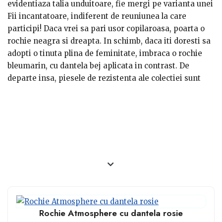
evidentiaza talia unduitoare, fie mergi pe varianta unei
rochii in totalitate neagra, cu maneci lungi. Pentru
Fii incantatoare, indiferent de reuniunea la care
zilele toride, in schimb, iti recomand una cu maneci
participi! Daca vrei sa pari usor copilaroasa, poarta o
scurte, caz in care ai nevoie de o bratara.
rochie neagra si dreapta. In schimb, daca iti doresti sa
adopti o tinuta plina de feminitate, imbraca o rochie
bleumarin, cu dantela bej aplicata in contrast. De
departe insa, piesele de rezistenta ale colectiei sunt
doua rochii scurte, din dantela neagra. Una are
decolteu tip barcuta si iti scoate in evidenta umerii si
bustul, iar cealalta pune accent pe picioarele lungi si
bine tonifiate.
Rochie Atmosphere cu dantela rosie