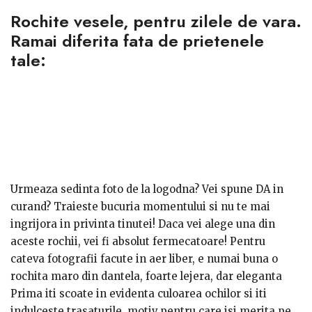
Rochite vesele, pentru zilele de vara.
Ramai diferita fata de prietenele
tale:
Urmeaza sedinta foto de la logodna? Vei spune DA in
curand? Traieste bucuria momentului si nu te mai
ingrijora in privinta tinutei! Daca vei alege una din
aceste rochii, vei fi absolut fermecatoare! Pentru
cateva fotografii facute in aer liber, e numai buna o
rochita maro din dantela, foarte lejera, dar eleganta
prin simplitate. Tot pentru shooting recomand si
Prima iti scoate in evidenta culoarea ochilor si iti
rochia verde. Plina de viata si de energie, chiar induce
indulceste trasaturile, motiv pentru care isi merita pe