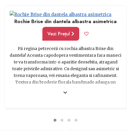
Rochie Brise din dantela albastra asimetrica
Vezi Prețul
Fii regina petrecerii cu rochia albastra Brise din
dantela! Aceasta capodopera vestimentara fara maneci
te va transforma intr-o aparitie deosebita, atragand
toate privirile admirative. Cu designul sau asimetric si
trena vaporoasa, vei emana eleganta si rafinament.
Textura din broderie florala handmade adauga un
farmec aparte, punandu-ti in evidenta feminitatea. Cu o
inchidere cu fermoar la spate si captusita pe interior,
aceasta rochie este atat de confortabila incat vei putea
dansa toata noaptea. Realizata dintr-o combinatie de
bumbac si poliamida, aceasta rochie este perfecta
pentru zilele calde de vara. Indrazneste sa fii diferita si
sa lasi in urma monotonia cu aceasta rochie albastra