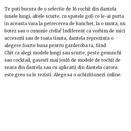
Te poti bucura de o selectie de 16 rochii din dantela
(unele lungi, altele scurte, cu spatele gol) ce le-ai purta
in aceasta vara la petrecerea de banchet, la o nunta, un
botez sau o cununie civila! Indiferent ca vorbim de mici
accesorii sau de toata tinuta, dantela reprezinta o
alegere foarte buna pentru garderoba ta, fiind
permanent prezenta pe podiumurile de moda si pe
Chit ca alegi modele lungi sau scurte, peste genunchi
covorul rosu. Chiar si marile case de moda o folosesc in
sau cocktail, gasesti mai jos16 de modele de rochii de
multe colectii.
seara din dantela sau cu aplicatii din dantela carora
este greu sa le rezisti. Alege sa o achizitionezi online.