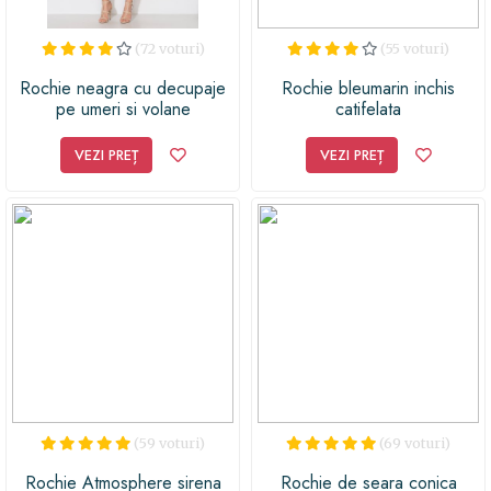
(72 voturi)
(55 voturi)
Rochie neagra cu decupaje
Rochie bleumarin inchis
pe umeri si volane
catifelata
VEZI PREȚ
VEZI PREȚ
(59 voturi)
(69 voturi)
Rochie Atmosphere sirena
Rochie de seara conica