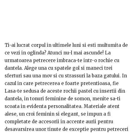
Ti-ai lucrat corpul in ultimele luni si esti multumita de
ce vezi in oglinda? Atunci nu-l mai ascunde! La
urmatoarea petrecere imbraca-te intr-o rochie cu
dantela. Alege una cu spatele gol si maneci trei
sferturi sau una mov si cu strassuri la baza gatului. In
cazul in care petrecerea e foarte pretentioasa, fie
imbraci o rochie cu insertii din dantela si cu decolteu
Lasa-te sedusa de aceste rochii pastel cu insertii din
adanc, fie optezi pentru o rochie lunga, atat din
dantela, in tonuri feminine de somon, menite sa-ti
dantela, cat si din catifea.
scoata in evidenta personalitatea. Materiale atent
alese, un croi feminin si elegant, se impun a fi
completate de accesorii in accente aurii pentru
desavarsirea unor tinute de exceptie pentru petreceri
cocktail sau ocazii speciale.