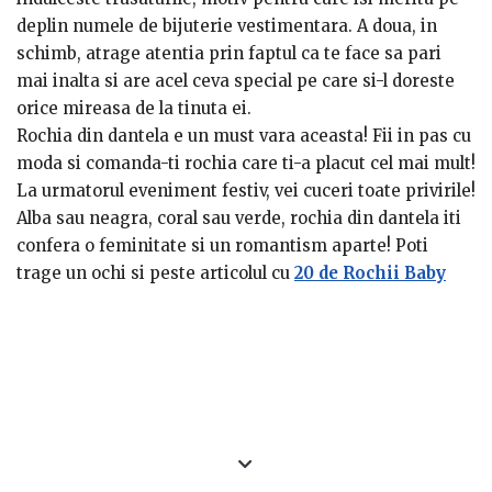
ideea unui frumos inceput in doi. La Starea Civila insa,
deplin numele de bijuterie vestimentara. A doua, in
pentru a fi cat mai eleganta, e bine sa ai fie rochia lila,
schimb, atrage atentia prin faptul ca te face sa pari
fie cea crem.
mai inalta si are acel ceva special pe care si-l doreste
orice mireasa de la tinuta ei.
Rochia din dantela e un must vara aceasta! Fii in pas cu
moda si comanda-ti rochia care ti-a placut cel mai mult!
La urmatorul eveniment festiv, vei cuceri toate privirile!
Alba sau neagra, coral sau verde, rochia din dantela iti
confera o feminitate si un romantism aparte! Poti
trage un ochi si peste articolul cu
20 de Rochii Baby
Doll
sau peste cel cu
Rochiile lungi
.