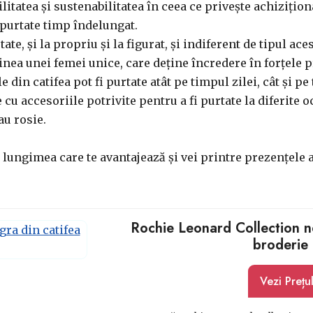
ilitatea și sustenabilitatea în ceea ce privește achizițio
 purtate timp îndelungat.
te, și la propriu și la figurat, și indiferent de tipul aces
a unei femei unice, care deține încredere în forțele pro
din catifea pot fi purtate atât pe timpul zilei, cât și pe
e cu accesoriile potrivite pentru a fi purtate la diferite 
au rosie.
lungimea care te avantajează și vei printre prezențele af
Rochie Leonard Collection ne
broderie 
Vezi Prețu