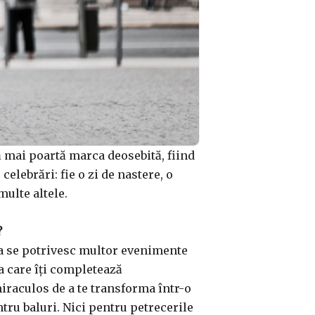
că mai poartă marca deosebită, fiind
celebrări: fie o zi de nastere, o
multe altele.
?
fea se potrivesc multor evenimente
ea care îți completează
miraculos de a te transforma într-o
tru baluri. Nici pentru petrecerile