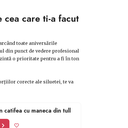
 cea care ti-a facut
marcând toate aniversările
lul din punct de vedere profesional
intă o prioritate pentru a fi în ton
țiilor corecte ale siluetei, te va
 catifea cu maneca din tull
l