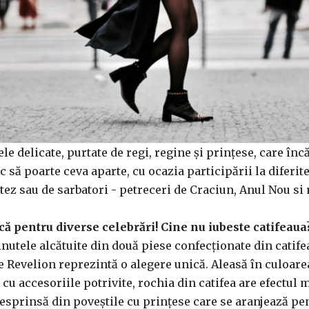
le delicate, purtate de regi, regine și prințese, care în
să poarte ceva aparte, cu ocazia participării la diferite 
tez sau de sarbatori - petreceri de Craciun, Anul Nou si 
că pentru diverse celebrări! Cine nu iubeste catifeaua
inutele alcătuite din două piese confecționate din cati
de Revelion reprezintă o alegere unică. Aleasă în culoar
cu accesoriile potrivite, rochia din catifea are efectul 
esprinsă din poveștile cu prințese care se aranjează pen