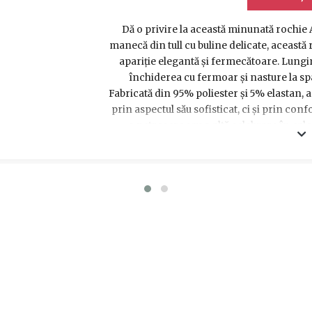
Dă o privire la această minunată rochie
manecă din tull cu buline delicate, această
apariție elegantă și fermecătoare. Lungime
închiderea cu fermoar și nasture la sp
Fabricată din 95% poliester și 5% elastan,
prin aspectul său sofisticat, ci și prin conf
o petrecere sau o altă celebrare în cale
alegerea perfectă pentru a-ți pune în 
privirile. Clic pe imagine pentru mai multe d
de neui