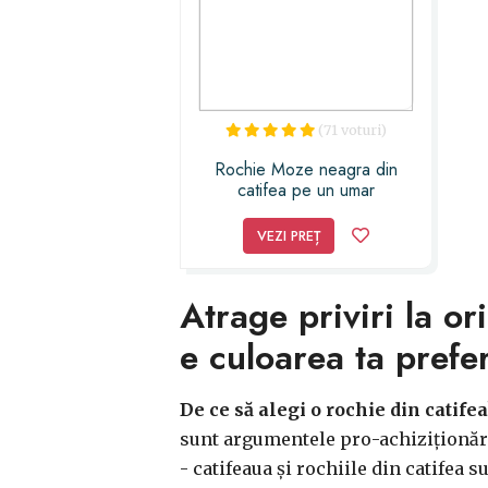
(71 voturi)
Rochie Moze neagra din
catifea pe un umar
VEZI PREȚ
Atrage priviri la o
e culoarea ta prefe
De ce să alegi o rochie din catifea
sunt argumentele pro-achiziționării
- catifeaua și rochiile din catifea 