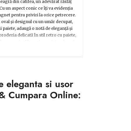
agră din catifea, un adevărat răsfăț
 Cu un aspect conic ce îți va evidenția
gnet pentru priviri la orice petrecere.
l oval și designul cu un umăr decupat,
i paiete, adaugă o notă de eleganță și
broderia delicată în stil retro cu paiete,
de cu ușurință la spate cu ajutorul unui
ă durata evenimentului. Bucură-te de o
ie neagră elegantă de ocazie, care va fi
 persoana dragă! Verifică ghidul de
iunea potrivită. Fii gata să cucerești
unat în această rochie deosebită!
e eleganta si usor
k & Cumpara Online: