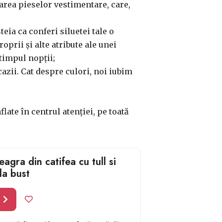
narea pieselor vestimentare, care,
teia ca conferi siluetei tale o
prii și alte atribute ale unei
 timpul nopții;
ocazii. Cat despre culori, noi iubim
late în centrul atenției, pe toată
agra din catifea cu tull si
la bust
l