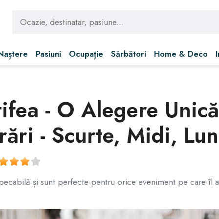
 Naștere
Pasiuni
Ocupație
Sărbători
Home & Deco
tifea - O Alegere Unic
ări - Scurte, Midi, Lun
mpecabilă și sunt perfecte pentru orice eveniment pe care îl av