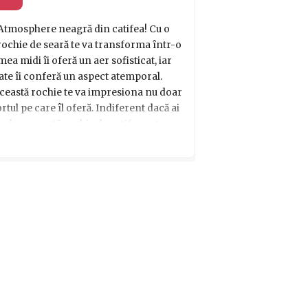
 Atmosphere neagră din catifea! Cu o
 rochie de seară te va transforma într-o
a midi îi oferă un aer sofisticat, iar
ate îi conferă un aspect atemporal.
 această rochie te va impresiona nu doar
ortul pe care îl oferă. Indiferent dacă ai
ndar, această rochie de catifea este
valoare frumusețea și a atrage toate
etalii și lasă-te cucerită de acest cadou
tat!