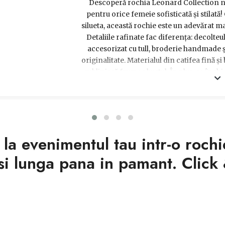
Descoperă rochia Leonard Collection ne
pentru orice femeie sofisticată și stilată!
silueta, această rochie este un adevărat ma
Detaliile rafinate fac diferența: decolteu
accesorizat cu tull, broderie handmade ș
originalitate. Materialul din catifea fină și 
subliniază frumos bustul. În plus, se închi
fermoar, asigurându-ți confortul pe toat
apariție spectaculoasă și alege această roch
cu siguranță un cadou memorabil pentru
mărimi pentru a te asigura că alegi dimens
privirile tuturor și să te simți min
 la evenimentul tau intr-o rochi
 si lunga pana in pamant. Clic