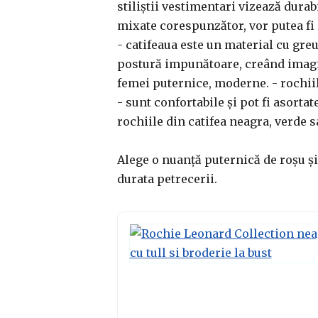
stiliștii vestimentari vizează durab
mixate corespunzător, vor putea fi
- catifeaua este un material cu greuta
postură impunătoare, creând imagine
femei puternice, moderne. - rochiile 
- sunt confortabile și pot fi asortat
rochiile din catifea neagra, verde s
Alege o nuanță puternică de roșu și 
durata petrecerii.