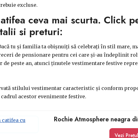
trebuie excluse.
atifea ceva mai scurta. Click pe
lii si preturi:
acă tu și familia ta obișnuiți să celebrați în stil mare, 
eceri de pensionare pentru cei care și-au îndeplinit ro
r de peste an, atunci ținutele vestimentare festive reprez
cvată stilului vestimentar caracteristic și conform propor
în cadrul acestor evenimente festive.
Rochie Atmosphere neagra din
Vezi Prețu