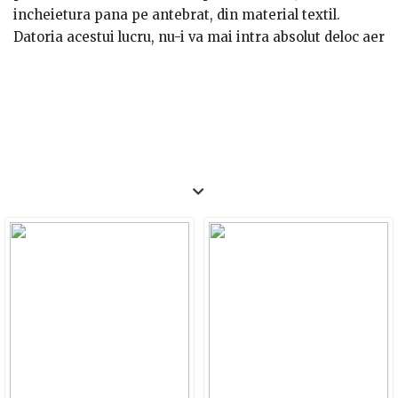
incheietura pana pe antebrat, din material textil.
Datoria acestui lucru, nu-i va mai intra absolut deloc aer
rece in manusi. Daca esti in cautarea unor manusi
Touchscreen, recomandam brandul Natec avand
accesorii de iarna la un pret foarte bun (19 lei)!