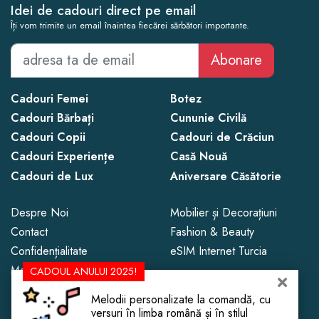
Idei de cadouri direct pe email
Îți vom trimite un email înaintea fiecărei sărbători importante.
Abonare
Cadouri Femei
Botez
Cadouri Bărbați
Cununie Civilă
Cadouri Copii
Cadouri de Crăciun
Cadouri Experiențe
Casă Nouă
Cadouri de Lux
Aniversare Căsătorie
Despre Noi
Mobilier și Decorațiuni
Contact
Fashion & Beauty
Confidențialitate
eSIM Internet Turcia
Magazine de Cadouri
CADOUL ANULUI 2025!
Melodii personalizate la comandă, cu
Copyright © 2013 - 2026 CadoLand.
versuri în limba română și în stilul