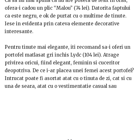
sa incapa in el si monede, si bancnote, si carti de vizita,
Ca sa nu mai spuna ca nu are poseta de iesit in oras,
carduri, respectiv carti de identitate.
ofera-i cadou un plic “Malou” (74 lei). Datorita faptului
ca este negru, e ok de purtat cu o multime de tinute.
Iese in evidenta prin cateva elemente decorative
interesante.
Pentru tinute mai elegante, iti recomand sa-i oferi un
portofel matlasat gri inchis Lydc (104 lei). Atrage
privirea oricui, fiind elegant, feminin si cuceritor
deopotriva. De ce i-ar placea unei femei acest portofel?
Intrucat poate fi asortat atat cu o tinuta de zi, cat si cu
una de seara, atat cu o vestimentatie casual sau
business, cat si cu o rochie de cocktail. Daca ii plac
culorile vesele si se joaca creand tinute originale,
atunci i se potriveste un portofel din piele naturala
Laura (105 lei). In oferta e disponibil pe albastru si pe
roz. Mai trebuie spus ca e realizat din piele naturala, iar
in partea frontala are mici detalii aurii si cateva