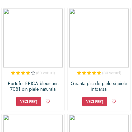
surprinde-ți persoana dragă cu un accesoriu de calitate,
care va sublinia frumusețea și personalitatea ei.
(60 voturi)
(80 voturi)
Portofel EPICA bleumarin
Geanta plic de piele si piele
7081 din piele naturala
intoarsa
VEZI PREȚ
VEZI PREȚ