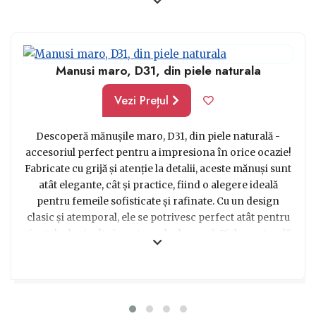
strasuri.
Manusi maro, D31, din piele naturala
Vezi Prețul
Descoperă mănușile maro, D31, din piele naturală -
accesoriul perfect pentru a impresiona în orice ocazie!
Fabricate cu grijă și atenție la detalii, aceste mănuși sunt
atât elegante, cât și practice, fiind o alegere ideală
pentru femeile sofisticate și rafinate. Cu un design
clasic și atemporal, ele se potrivesc perfect atât pentru
ținutele de zi, cât și pentru cele de seară. Pielea naturală
de înaltă calitate conferă acestor mănuși un aspect
luxos, iar culoarea maro adaugă un strop de cald și stil.
Bucură-te de confortul oferit de aceste mănuși
deosebite și completează-ți ținuta cu eleganță și
originalitate. Alege acest cadou cu încredere și