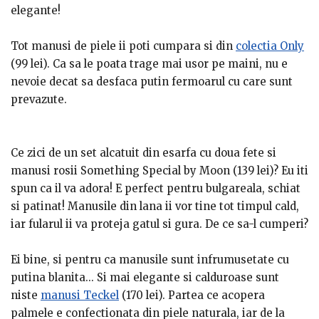
elegante!
Tot manusi de piele ii poti cumpara si din
colectia Only
(99 lei).
Ca sa le poata trage mai usor pe maini, nu e
nevoie decat sa desfaca putin fermoarul cu care sunt
prevazute.
Ce zici de un set alcatuit din esarfa cu doua fete si
manusi rosii Something Special by Moon (139 lei)? Eu iti
spun ca il va adora! E perfect pentru bulgareala, schiat
si patinat! Manusile din lana ii vor tine tot timpul cald,
iar fularul ii va proteja gatul si gura. De ce sa-l cumperi?
Ei bine, si pentru ca manusile sunt infrumusetate cu
putina blanita... Si mai elegante si calduroase sunt
niste
manusi Teckel
(170 lei).
Partea ce acopera
palmele e confectionata din piele naturala, iar de la