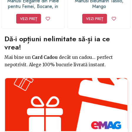
Manusi Elegante din Piele
Manusi bleumarin Tasillo,
pentru Femei, Bocane, in
Mango
Culoarea Ciocolatei, Cafeniu
VEZI PREȚ
VEZI PREȚ
Dă-i opțiuni nelimitate să-și ia ce
vrea!
Mai bine un
Card Cadou
decât un cadou... perfect
nepotrivit. Alege 100% bucurie livrată instant.