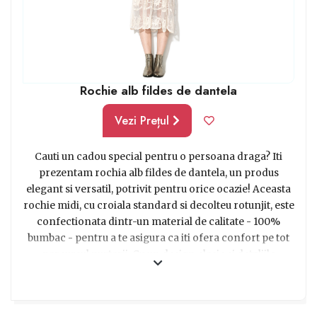
Rochie alb fildes de dantela
Vezi Prețul
Cauti un cadou special pentru o persoana draga? Iti
prezentam rochia alb fildes de dantela, un produs
elegant si versatil, potrivit pentru orice ocazie! Aceasta
rochie midi, cu croiala standard si decolteu rotunjit, este
confectionata dintr-un material de calitate - 100%
bumbac - pentru a te asigura ca iti ofera confort pe tot
parcursul purtarii. Cu un design clasic si detaliile
delicate de dantela, rochia este cu siguranta un articol
vestimentar ce va impresiona orice destinatar.
Indiferent daca vrei sa o oferi ca dar pentru o nunta, o