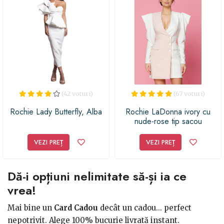
(42 voturi)
(67 voturi)
Rochie Lady Butterfly, Alba
Rochie LaDonna ivory cu
nude-rose tip sacou
VEZI PREȚ
VEZI PREȚ
Dă-i opțiuni nelimitate să-și ia ce
vrea!
Mai bine un
Card Cadou
decât un cadou... perfect
nepotrivit. Alege 100% bucurie livrată instant.