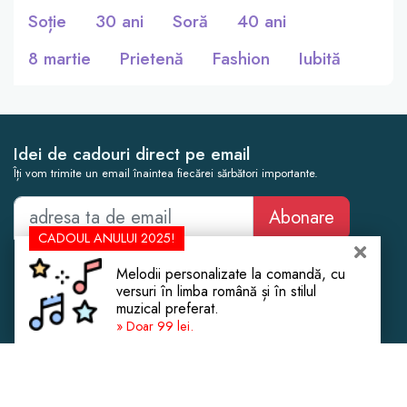
Soție
30 ani
Soră
40 ani
8 martie
Prietenă
Fashion
Iubită
Idei de cadouri direct pe email
Îți vom trimite un email înaintea fiecărei sărbători importante.
Abonare
CADOUL ANULUI 2025!
Cadouri Femei
Botez
Melodii personalizate la comandă, cu
Cadouri Bărbați
Cununie Civilă
versuri în limba română și în stilul
muzical preferat.
Cadouri Copii
Cadouri de Crăciun
» Doar 99 lei.
Cadouri Experiențe
Casă Nouă
Cadouri de Lux
Aniversare Căsătorie