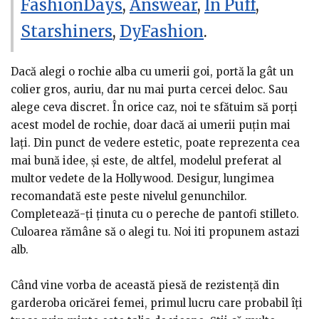
FashionDays
,
Answear
,
In Puff
,
alungirea gâtului, o pereche de cercei cu reflexii
Starshiners
,
DyFashion
.
argintii sunt exact de ce ai nevoie.
Dacă alegi o rochie alba cu umerii goi, portă la gât un
colier gros, auriu, dar nu mai purta cercei deloc. Sau
alege ceva discret. În orice caz, noi te sfătuim să porţi
acest model de rochie, doar dacă ai umerii puţin mai
laţi. Din punct de vedere estetic, poate reprezenta cea
mai bună idee, şi este, de altfel, modelul preferat al
multor vedete de la Hollywood. Desigur, lungimea
recomandată este peste nivelul genunchilor.
Completează-ţi ţinuta cu o pereche de pantofi stilleto.
Culoarea rămâne să o alegi tu. Noi iti propunem astazi
alb.
Când vine vorba de această piesă de rezistenţă din
garderoba oricărei femei, primul lucru care probabil îţi