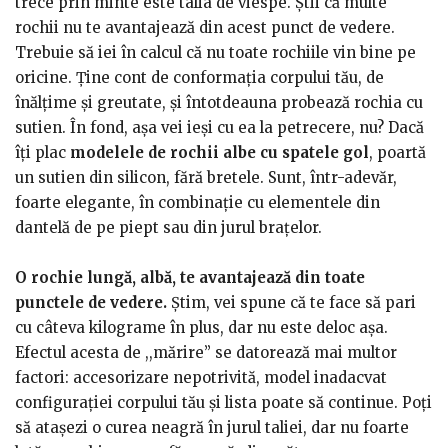
trece prin minte este talia de viespe. Ştii că multe
rochii nu te avantajează din acest punct de vedere.
Trebuie să iei în calcul că nu toate rochiile vin bine pe
oricine. Ţine cont de conformaţia corpului tău, de
înălţime şi greutate, şi întotdeauna probează rochia cu
sutien. În fond, aşa vei ieşi cu ea la petrecere, nu? Dacă
îţi plac
modelele de rochii albe cu spatele gol
, poartă
un sutien din silicon, fără bretele. Sunt, într-adevăr,
foarte elegante, în combinaţie cu elementele din
dantelă de pe piept sau din jurul braţelor.
O rochie lungă, albă, te avantajează din toate
punctele de vedere.
Ştim, vei spune că te face să pari
cu câteva kilograme în plus, dar nu este deloc aşa.
Efectul acesta de ,,mărire” se datorează mai multor
factori: accesorizare nepotrivită, model inadacvat
configuraţiei corpului tău şi lista poate să continue. Poţi
să ataşezi o curea neagră în jurul taliei, dar nu foarte