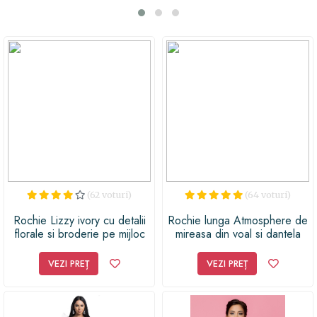
petrecere sau chiar pentru o iesire casual, aceasta
rochie alb fildes va fi cu siguranta o alegere inspirata.
Deoarece vine in marimea S-M, se potriveste perfect
pentru o inaltime de 175 cm, un bust de 81 cm, talie de 63
cm si sold de 86 cm. Alege aceasta rochie alba eleganta
pentru a surprinde si a darui un moment de rasfat unei
persoane speciale din viata ta. Poarta un zambet pe fata
si bucura-te de fericirea pe care o vei oferi cu acest
cadou minunat!
(62 voturi)
(64 voturi)
Rochie Lizzy ivory cu detalii
Rochie lunga Atmosphere de
florale si broderie pe mijloc
mireasa din voal si dantela
VEZI PREȚ
VEZI PREȚ