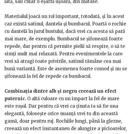
lată, sau chiar o eşarfă uşoară, din mătase.
Materialul joacă un rol important, totodată, şi în acest
caz există satinul, dantela şi bumbacul. Poartă o rochie
cu dantelă în jurul bustului, dacă vrei ca acesta să pară
mai mare, de exemplu. Bumbacul se şifonează foarte
repede, dar pentru că permite pielii să respire, o să te
simţi mult mai relaxată. Pentru evenimentele la care
vrei să atragi toate privirile, satinul rămâne cea mai
bună variantă. Este de asemenea foarte comod şi nu se
şifonează la fel de repede ca bumbacul.
Combinaţia dintre alb şi negru creează un efect
puternic.
O altă culoare cu un impact la fel de mare
este roşul. Dar pentru că vrei ca ţinuta ta să fie una
elegantă, foloseşte orice nuanţă vrei tu din această
gamă, doar pentru ruj. Rochiile lungi, până la glezne,
creează un efect instantaneu de alungire a picioarelor,