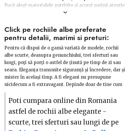
Dacă alegi materialele potrivite şi acorzi puţină atenţie
informaţiilor de pe etichetă, nu trebuie să îţi faci grija
în privinţa întreţinerii acestora pentru mai mult timp.
Click pe rochiile albe preferate
Durează atât de puţin să fii gata în doar câteva minute,
fie că trebuie să ajungi la serviciu, la o întâlnire de
pentru detalii, marimi si preturi:
afaceri sau la una dintre petrecerile cu prietenii. Noi îţi
Pentru că dispui de o gamă variată de modele, rochii
dezvăluim, ca de fiecare dată, un pont:
albul nu se
albe scurte, deasupra genunchiului, trei sferturi sau
demodează niciodată, de aceea îţi recomandăm
lungi, poţi să porţi o astfel de ţinută pe timp de zi sau
câteva modele de rochii în nuanţe de alb, perfecte
seara. Eleganţa transmite siguranţă şi încredere, dar şi
pentru sezonul cald.
mister în acelaşi timp. A fi elegant nu presupune
nicidecum a fi extravagant. Depinde doar de tine cum
îţi vei asorta ţinuta. Astfel, de la o petrecere de cocktail,
seara, într-un restaurant, îţi poţi transforma outfitul
Poti cumpara online din Romania
într-o apariţie perfectă pentru un eveniment caritabil
astfel de rochii albe elegante -
sau un concert clasic la Sala Palatului. Exemplele sunt
nenumărate. Accesoriile vor fi utilizate într-un număr
scurte, trei sferturi sau lungi de pe
cât mai mic şi doar acolo unde este cazul. Pentru