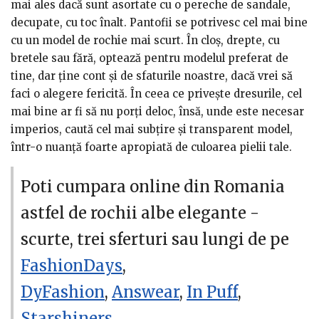
mai ales dacă sunt asortate cu o pereche de sandale,
decupate, cu toc înalt. Pantofii se potrivesc cel mai bine
cu un model de rochie mai scurt. În cloş, drepte, cu
bretele sau fără, optează pentru modelul preferat de
tine, dar ţine cont şi de sfaturile noastre, dacă vrei să
faci o alegere fericită. În ceea ce priveşte dresurile, cel
mai bine ar fi să nu porţi deloc, însă, unde este necesar
imperios, caută cel mai subţire şi transparent model,
într-o nuanţă foarte apropiată de culoarea pielii tale.
Poti cumpara online din Romania
astfel de rochii albe elegante -
scurte, trei sferturi sau lungi de pe
FashionDays
,
DyFashion
,
Answear
,
In Puff
,
Starshiners
.