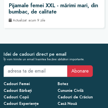
Pijamale femei XXL - mărimi mari, din
bumbac, de calitate
Actualizat: acum 9 zile
Idei de cadouri direct pe email
Îți vom trimite un email înaintea fiecărei sărbători importante.
Abonare
Cadouri Femei
Botez
Cadouri Bărbați
Cununie Civilă
Cadouri Copii
Cadouri de Crăciun
Cadouri Experiențe
Casă Nouă