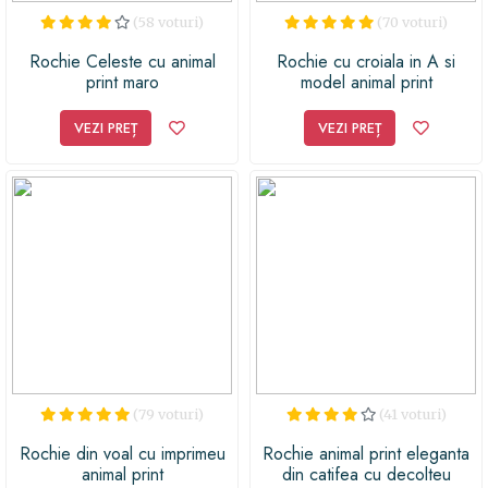
(58 voturi)
(70 voturi)
Rochie Celeste cu animal
Rochie cu croiala in A si
print maro
model animal print
VEZI PREȚ
VEZI PREȚ
(79 voturi)
(41 voturi)
Rochie din voal cu imprimeu
Rochie animal print eleganta
animal print
din catifea cu decolteu