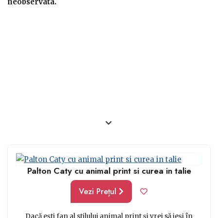
imprimeul destul de des, indiferent de categoria de
neobservata.
haine pe care o preferi, iar mărimile potrivite pot fi
alese corect, grație tabelelor și informațiilor furnizate
de către comercianți.
Palton Caty cu animal print si curea in talie
Vezi Prețul
Dacă ești fan al stilului animal print și vrei să ieși în