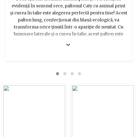
evidență în sezonul rece, paltonul Caty cu animal print
și curea în talie este alegerea perfectă pentru tine! Acest
palton lung, confecționat din blană ecologică, va
transforma orice ținută într-o apariție de neuitat. Cu
buzunare laterale și o curea în talie, acest palton este
atât practic, cât și ultra-stilat. Materialul este compus din
35% bumbac, 33% poliester și 16% poliester, iar
captuseala sa interioară îți va menține căldura în cele
mai friguroase zile. Verifică ghidul de mărimi de mai jos
pentru a alege corect mărimea și fă o declarație de stil
cu acest palton Caty unic în imprimeu animal! Cu acest
cadou, vei cuceri cu siguranță inima oricărei femei
pasionate de modă și trenduri, iar tu vei fi recunoscută
pentru gustul tău impecabil în selecția cadourilor. Alege
să ieși în evidență și să te bucuri de priviri admirative
oriunde te-ai afla cu acest palton Caty cu animal print și
curea în talie!