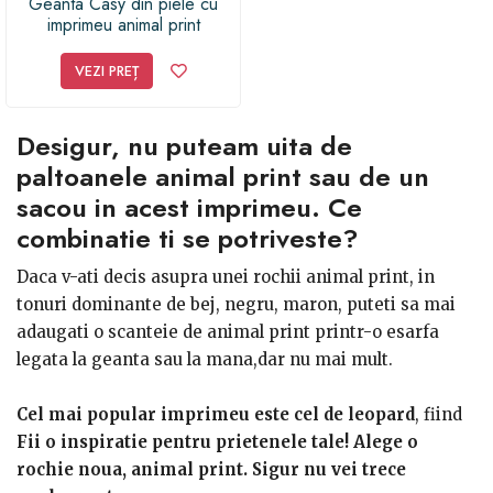
Geanta Casy din piele cu
imprimeu animal print
VEZI PREȚ
Desigur, nu puteam uita de
paltoanele animal print sau de un
sacou in acest imprimeu. Ce
combinatie ti se potriveste?
Daca v-ati decis asupra unei rochii animal print, in
tonuri dominante de bej, negru, maron, puteti sa mai
adaugati o scanteie de animal print printr-o esarfa
legata la geanta sau la mana,dar nu mai mult.
Cel mai popular imprimeu este cel de leopard
, fiind
integrat chiar și în crearea modelelor de pantofi sport,
Fii o inspiratie pentru prietenele tale! Alege o
teniși și ghete casual. În magazinele online vei regăsi
rochie noua, animal print. Sigur nu vei trece