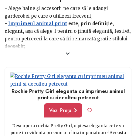
elemente vestimentare, pentru a fi sigură că vei avea o
- Alege haine și accesorii pe care să le adaugi
apariție de efect și în același timp, corectă:
garderobei pe care o utilizezi frecvent;
-
Imprimeul animal print
este, prin definiție,
elegant,
așa că alege-l pentru o ținută elegantă, festivă,
pentru petreceri la care să fii remarcată grație stilului
deosebit;
- Mixează stilurile și alege hanorace, tricouri și bluze pe
care să le poți integra în ținute casual, elegant-sport și
chiar street style, dacă este unui dintre stilurile pe care
le abordezi;
- Selectează doar articole care îți plac și îți vin bine,
Rochie Pretty Girl eleganta cu imprimeu animal
conform proporțiile corpului. Spre exemplu, nu alege
print si decolteu petrecut
un body animal print, dacă nu obișnuiești să integrezi
body-urile frecvent în ținutele zilnice;
Vezi Prețul
-
Dacă adori stilu office, alege o fustă conică sau în A,
pe care să le integrezi în ținutele de birou. Integrată
Descopera rochia Pretty Girl, o piesa eleganta ce te va
alături de culori neutre și negru și perechea potrivită de
pune in evidenta precum o felina impunatoare! Aceasta