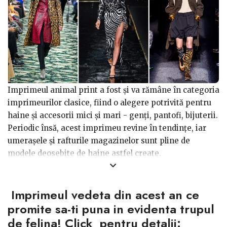
Imprimeul animal print a fost și va rămâne în categoria
imprimeurilor clasice, fiind o alegere potrivită pentru
haine și accesorii mici și mari - genți, pantofi, bijuterii.
Periodic însă, acest imprimeu revine în tendințe, iar
umerașele și rafturile magazinelor sunt pline de
modele deosebite de haine astfel create.
Pentru ce haine să optezi atunci când cumperi
Imprimeul vedeta din acest an ce
pentru prima dată acest imprimeu animal print?
În
mod evident, vei alege hainele care îți plac, însă avem
promite sa-ti puna in evidenta trupul
câteva recomandări de alcătuire a ținutelor cu aceste
de felina! Click pentru detalii: