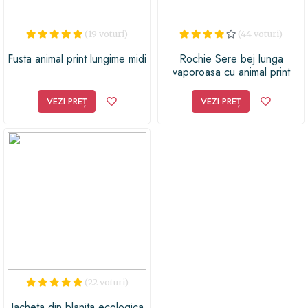
(19 voturi)
(44 voturi)
Fusta animal print lungime midi
Rochie Sere bej lunga
vaporoasa cu animal print
VEZI PREȚ
VEZI PREȚ
(22 voturi)
Jacheta din blanita ecologica