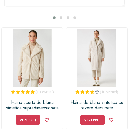
notă de eleganță și căldură. Indiferent că alegi să o
asortezi cu o pereche de blugi preferată sau cu o rochie
chic, această vestă te va face să te simți în largul tău în
orice ocazie. Comandă acum și bucură-te de un cadou
special care va aduce zâmbete și mulțumiri garantate!
(18 voturi)
(18 voturi)
Haina scurta de blana
Haina de blana sintetica cu
sintetica supradimensionata
revere decupate
VEZI PREȚ
VEZI PREȚ