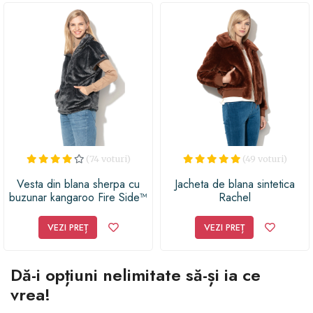
(74 voturi)
(49 voturi)
Vesta din blana sherpa cu
Jacheta de blana sintetica
buzunar kangaroo Fire Side™
Rachel
III
VEZI PREȚ
VEZI PREȚ
Dă-i opțiuni nelimitate să-și ia ce
vrea!