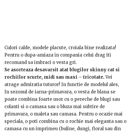
Culori calde, modele placute, croiala bine realizata!
Pentru o dupa-amiaza in compania celui drag iti
recomand sa imbraci o vesta gri.
Se asorteaza desavarsit atat blugilor skinny cat si
rochiilor scurte, midi sau maxi – tricotate.
Vei
atrage admiratia tuturor! In functie de modelul ales,
poti imbraca o vesta mai lunga sau mai scurta, cu sau
In sezonul de iarna-primavara, o vesta de blana se
fara fermoar.
poate combina foarte usor cu o pereche de blugi sau
colanti si o camasa sau o bluza mai subtire de
primavara, o maleta sau camasa. Pentru o ocazie mai
speciala, o poti combina cu o rochie mai eleganta sau o
camasa cu un imprimeu (buline, dungi, floral sau din