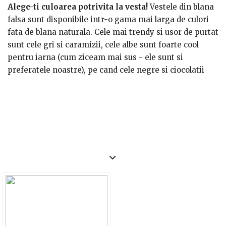
denim) cu o pereche de pantaloni cu talia inalta.
Alege-ti culoarea potrivita la vesta!
Vestele din blana
falsa sunt disponibile intr-o gama mai larga de culori
fata de blana naturala. Cele mai trendy si usor de purtat
sunt cele gri si caramizii, cele albe sunt foarte cool
pentru iarna (cum ziceam mai sus - ele sunt si
preferatele noastre), pe cand cele negre si ciocolatii
sunt ceva mai diferite de ideea originala de blana.