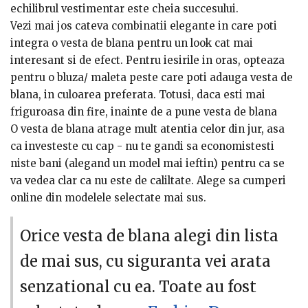
echilibrul vestimentar este cheia succesului.
Vezi mai jos cateva combinatii elegante in care poti
integra o vesta de blana pentru un look cat mai
interesant si de efect. Pentru iesirile in oras, opteaza
pentru o bluza/ maleta peste care poti adauga vesta de
blana, in culoarea preferata. Totusi, daca esti mai
friguroasa din fire, inainte de a pune vesta de blana
poti purta si un sacou pe dedesubt, efectul de layering
O vesta de blana atrage mult atentia celor din jur, asa
fiind unul destul de ok.
ca investeste cu cap - nu te gandi sa economistesti
niste bani (alegand un model mai ieftin) pentru ca se
va vedea clar ca nu este de caliltate. Alege sa cumperi
online din modelele selectate mai sus.
Orice vesta de blana alegi din lista
de mai sus, cu siguranta vei arata
senzational cu ea. Toate au fost