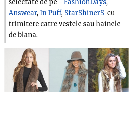
selectate de pe -
FashionDays
,
Answear
,
In Puff
,
StarShinerS
cu
trimitere catre vestele sau hainele
de blana.