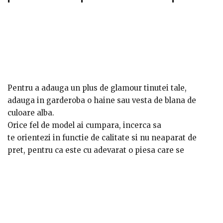
Pentru a adauga un plus de glamour tinutei tale,
adauga in garderoba o haine sau vesta de blana de
culoare alba.
Orice fel de model ai cumpara, incerca sa
te orientezi in functie de calitate si nu neaparat de
pret, pentru ca este cu adevarat o piesa care se
cumpara mai rar si daca o pastrezi in bune conditii
este una pe care o veti purta multe sezoane de acum
inainte. Vesta alba de blana este preferata noastra,
recunoastem!