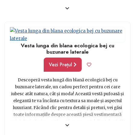
Vesta lunga din blana ecologica bej cu
buzunare laterale
Vezi Prețul
Descoperă vesta lungă din blană ecologică bej cu
buzunare laterale, un cadou perfect pentru cei care
iubesc atât natura, cât și moda! Această vestă pufoasă și
elegantă te va încânta cu textura sa moale și aspectul
luxuriant. Făcând clic pentru detalii și preturi, vei găsi
toate informațiile despre această piesă vestimentară
unică. Poți oferi această vestă ca un gest delicat de răsfăț
pentru cineva drag sau să-ți îmbraci propriul stil cu o