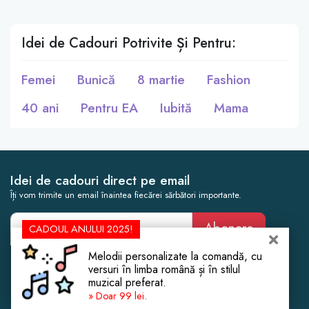
Idei de Cadouri Potrivite Și Pentru:
Femei
Bunică
8 martie
Fashion
40 ani
Pentru EA
Iubită
Mama
Idei de cadouri direct pe email
Îți vom trimite un email înaintea fiecărei sărbători importante.
Abonare
CADOUL ANULUI 2025!
Melodii personalizate la comandă, cu
Cadouri Femei
Botez
versuri în limba română și în stilul
muzical preferat.
Cadouri Bărbați
Cununie Civilă
» Doar 99 lei.
Cadouri Copii
Cadouri de Crăciun