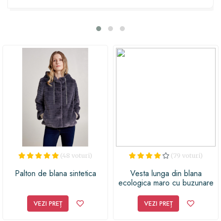
îmbrățișează delicat și te menține călduros în zilele reci
de iarnă. Cu buzunarele laterale, ai mereu la îndemână
tot ce ai nevoie. Bucură-te de o combinație perfectă
între confort și stil, într-o vestă care te face să
strălucești în orice moment. Alege această vestă și fii
gata să primești complimente la fiecare pas! Cumpără
acum și bucură-te de un cadou perfect pentru cei dragi
sau pentru tine însuți!
(48 voturi)
(79 voturi)
Palton de blana sintetica
Vesta lunga din blana
ecologica maro cu buzunare
laterale
VEZI PREȚ
VEZI PREȚ