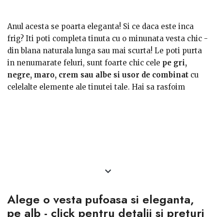
Anul acesta se poarta eleganta! Si ce daca este inca
frig? Iti poti completa tinuta cu o minunata vesta chic -
din blana naturala lunga sau mai scurta! Le poti purta
in nenumarate feluri, sunt foarte chic cele
pe gri,
negre, maro, crem sau albe si usor de combinat
cu
celelalte elemente ale tinutei tale. Hai sa rasfoim
impreuna oferta si cu ce modele ne rasfata magazinele
online! Vesta de blana este potrivita pentru toate
ocaziile – pentru scoala, birou, o cina romantica sau o
iesire de seara in oras.
Alege o vesta pufoasa si eleganta,
pe alb - click pentru detalii si preturi