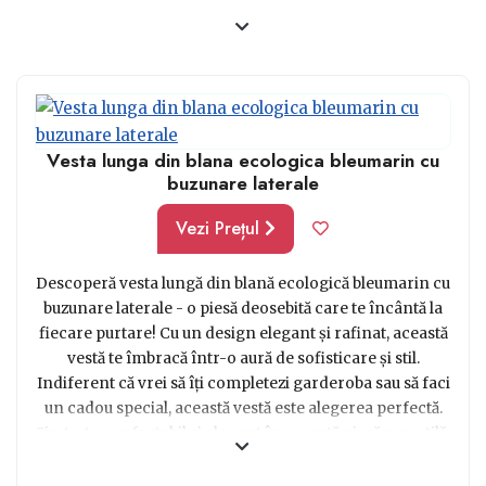
Vesta lunga din blana ecologica bleumarin cu
buzunare laterale
Vezi Prețul
Descoperă vesta lungă din blană ecologică bleumarin cu
buzunare laterale - o piesă deosebită care te încântă la
fiecare purtare! Cu un design elegant și rafinat, această
vestă te îmbracă într-o aură de sofisticare și stil.
Indiferent că vrei să îți completezi garderoba sau să faci
un cadou special, această vestă este alegerea perfectă.
Simte-te confortabil și elegant în această piesă versatilă,
care se potrivește de minune cu diferite ținute.
Materialul de înaltă calitate, blana ecologică, te