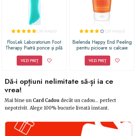
(38 voturi)
(20 voturi)
FlosLek Laboratorium Foot
Bielenda Happy End Peeling
Therapy Piatră ponce și pilă
pentru picioare si calcaie
pentru picioare 2 in 1
VEZI PREȚ
VEZI PREȚ
Dă-i opțiuni nelimitate să-și ia ce
vrea!
Mai bine un
Card Cadou
decât un cadou... perfect
nepotrivit. Alege 100% bucurie livrată instant.