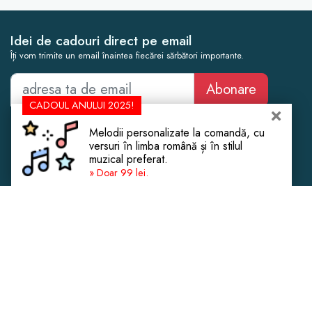
Idei de cadouri direct pe email
Îți vom trimite un email înaintea fiecărei sărbători importante.
Abonare
CADOUL ANULUI 2025!
Cadouri Femei
Botez
Melodii personalizate la comandă, cu
Cadouri Bărbați
Cununie Civilă
versuri în limba română și în stilul
muzical preferat.
Cadouri Copii
Cadouri de Crăciun
» Doar 99 lei.
Cadouri Experiențe
Casă Nouă
Cadouri de Lux
Aniversare Căsătorie
Despre Noi
Mobilier și Decorațiuni
Contact
Fashion & Beauty
Confidențialitate
eSIM Internet Turcia
Magazine de Cadouri