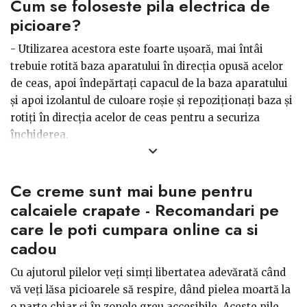
Cum se foloseste pila electrica de
Un alt criteriu după care puteți selecta un asemenea
produs sunt accesoriile, deoarece este mult mai simplu
picioare?
atunci când avem toate accesoriile necesare pentru
- Utilizarea acestora este foarte ușoară, mai întâi
utilizare incluse, nefiind nevoie a le căuta pe acelea
trebuie rotită baza aparatului în direcția opusă acelor
care se potrivesc doar acelui dispozitiv, economisind
de ceas, apoi îndepărtați capacul de la baza aparatului
timp și chiar bani. Un alt criteriu esențial este modul de
și apoi izolantul de culoare roșie și repoziționați baza și
utilizare a pilelor electrice, dacă ne dorim
o utilizare
rotiți în direcția acelor de ceas pentru a securiza
udă sau uscată.
închiderea.
- Porniţi aparatul prin rotirea cercului argintiu către
partea stângă şi îndreptaţi cu atenţie capătul rotativ
Ce creme sunt mai bune pentru
către zona cu piele îngroşată a tălpilor, - apoi verificaţi
dacă pielea este suficient de catifelată și închideţi
calcaiele crapate - Recomandari pe
aparatul prin rotirea cercului argintiu către dreapta.
care le poti cumpara online ca si
- Tot ce mai rămâne să faceți este să curățați și uscați
cadou
complet piciorul și să aplicați o loţiune hidratantă şi să
masaţi pielea.
Cu ajutorul pilelor veți simți libertatea adevărată când
vă veți lăsa picioarele să respire, dând pielea moartă la
Cele mai importante avantaje pe care acestea le
o parte chiar și în zonele greu accesibile. Aceste pile