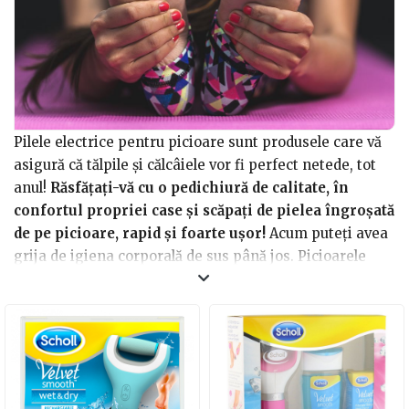
Pilele electrice pentru picioare sunt produsele care vă
asigură că tălpile și călcâiele vor fi perfect netede, tot
anul!
Răsfățați-vă cu o pedichiură de calitate, în
confortul propriei case și scăpați de pielea îngroșată
de pe picioare, rapid și foarte ușor!
Acum puteți avea
grija de igiena corporală de sus până jos. Picioarele
dumneavoastră vor arăta frumos și tinere, pielea
moartă fiind îndepărtată.
De asemenea, nu veți mai avea mâncărimi la picioare,
veți scădea riscul de a fi gazda a diverse fungi și
bacterii și va scădea și șansa de a emana un miros