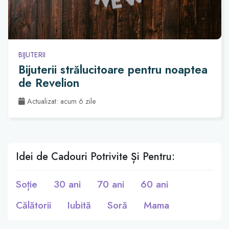
BIJUTERII
Bijuterii strălucitoare pentru noaptea
de Revelion
Actualizat: acum 6 zile
Idei de Cadouri Potrivite Și Pentru:
Soție
30 ani
70 ani
60 ani
Călătorii
Iubită
Soră
Mama