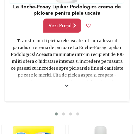
La Roche-Posay Lipikar Podologics crema de
picioare pentru piele uscata
Vezi Prețul
Transforma-ti picioarele uscate intr-un adevarat
paradis cu crema de picioare La Roche-Posay Lipikar
Podologics! Aceasta minunatie intr-un recipient de 100
ml iti ofera o hidratare intensa si incredere pe masura
ce pasesti cu incredere spre picioarele fine si catifelate
pe care le meriti. Uita de pielea aspra si crapata -
aceasta crema magica este secretul pentru a-ti
redescoperi delicatetea si a cuceri lumea cu pasi de
invidiat. Cu formula sa speciala, conceputa pentru
pielea uscata, vei fi rasfatat cu ingrediente hranitoare
care redau elasticitatea si catifelarea picioarelor tale. Nu
mai astepta! Fa acest cadou minunat pentru tine sau
pentru cineva drag si adu zambete si bucurie in viata
cuiva!