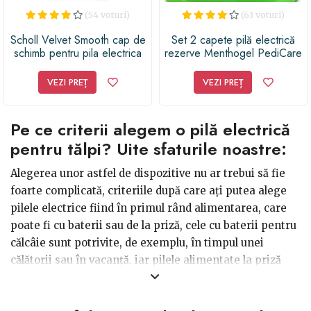
(54 voturi)
(63 voturi)
Scholl Velvet Smooth cap de
Set 2 capete pilă electrică
schimb pentru pila electrica
rezerve Menthogel PediCare
de calcaie cu efect exfoliant
VEZI PREȚ
VEZI PREȚ
Pe ce criterii alegem o pilă electrică
pentru tălpi? Uite sfaturile noastre:
Alegerea unor astfel de dispozitive nu ar trebui să fie
foarte complicată, criteriile după care ați putea alege
pilele electrice fiind în primul rând alimentarea, care
poate fi cu baterii sau de la priză, cele cu baterii pentru
călcâie sunt potrivite, de exemplu, în timpul unei
călătorii sau în vacanță, iar pilele alimentate la priză
funcționează oriunde aveți curent electric.