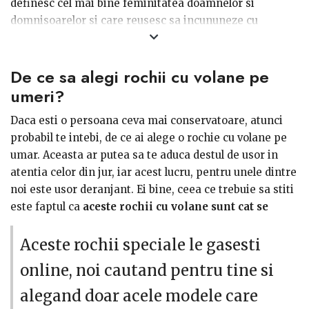
definesc cel mai bine feminitatea doamnelor si
domnisoarelor si care reusesc sa incununeze cu
succesc cele mai distinse calitati ale oricarei femei. Asa
se face ca, acest articol vestimentar se gaseste in fel de
De ce sa alegi rochii cu volane pe
fel de modele reusind sa se ridice la nivelul celor mai
pretentioase dorinte.
Foarte iubite si cautate, mai
umeri?
ales in peroada verii sunt specialele rochii cu
Daca esti o persoana ceva mai conservatoare, atunci
volane pe umeri de diferite culori.
Daca si tu iti
probabil te intebi, de ce ai alege o rochie cu volane pe
doresti cele mai frumoase modele, atunci iti spunem
umar. Aceasta ar putea sa te aduca destul de usor in
noi unde la gasesti.
atentia celor din jur, iar acest lucru, pentru unele dintre
noi este usor deranjant. Ei bine, ceea ce trebuie sa stiti
este faptul ca
aceste rochii cu volane sunt cat se
poate de feminine
, asa ca, atunci cand ies in evidenta,
o fac in cel mai placut mod, aducand un plus de
Aceste rochii speciale le gasesti
rafinament oricarei aparitii.
online, noi cautand pentru tine si
Volanele de pe umeri sunt preferatele verii si asta
alegand doar acele modele care