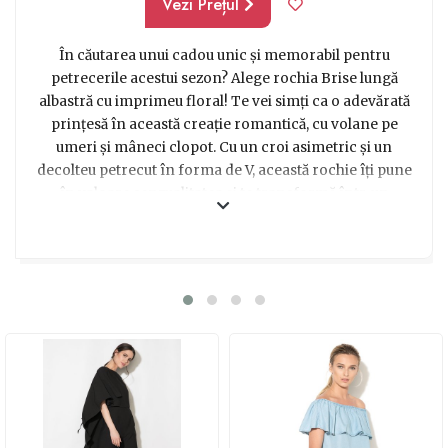
Vezi Prețul
În căutarea unui cadou unic și memorabil pentru
petrecerile acestui sezon? Alege rochia Brise lungă
albastră cu imprimeu floral! Te vei simți ca o adevărată
prințesă în această creație romantică, cu volane pe
umeri și mâneci clopot. Cu un croi asimetric și un
decolteu petrecut în forma de V, această rochie îți pune
în valoare senzualitatea și te transformă într-un
adevărat magnet de priviri. Materialul 100% poliester te
va îmbrățișa cu delicatete, iar imprimeul cu floricele
albastre adaugă un aer proaspăt și sofisticat. Alege
această rochie și vei fi cu siguranță în centrul atenției la
orice eveniment! Consultă ghidul de mărimi pentru a
alege corect și comandă acum această bijuterie
vestimentară care va cuceri inimile tuturor!