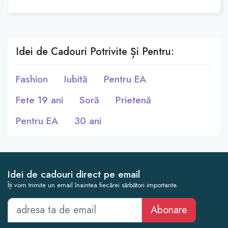
Idei de Cadouri Potrivite Și Pentru:
Fashion
Iubită
Pentru EA
Fete 19 ani
Soră
Prietenă
Pentru EA
30 ani
Idei de cadouri direct pe email
Îți vom trimite un email înaintea fiecărei sărbători importante.
Abonare