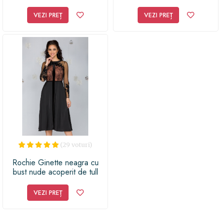
volanase pe un umar
VEZI PREȚ
VEZI PREȚ
(29 voturi)
Rochie Ginette neagra cu
bust nude acoperit de tull
negru cu broderie
VEZI PREȚ