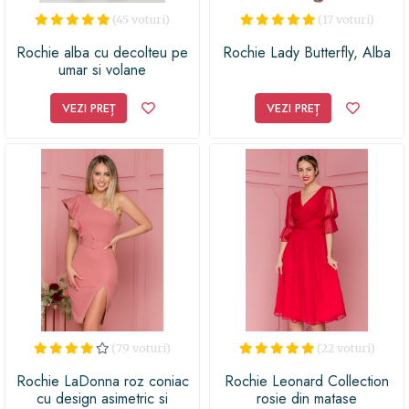
(45 voturi)
(17 voturi)
Rochie alba cu decolteu pe
Rochie Lady Butterfly, Alba
umar si volane
VEZI PREȚ
VEZI PREȚ
(79 voturi)
(22 voturi)
Rochie LaDonna roz coniac
Rochie Leonard Collection
cu design asimetric si
rosie din matase