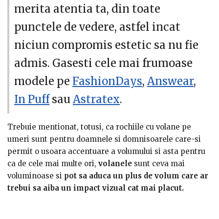
pentru ca razele soarelui adora sa se plimbe prin ele,
merita atentia ta, din toate
ajungand, din cand in cand sa alinte pielea. De
punctele de vedere, astfel incat
asemenea,
aceste volane sunt marca romantismului
si de aceea, pot sa fie cele care dicteaza tonurile unei
niciun compromis estetic sa nu fie
seri care se doreste cu adevarat speciale. Nu-i asa ca si
admis. Gasesti cele mai frumoase
tu-ti doreai o astfel de rochie care sa se muleze perfect
pe starea ta de spirit si sa o exprime in cel mai original
modele pe
FashionDays
,
Answear
,
mod, facandu-te vizibila dar in acelasi timp nedevenind
In Puff
sau
Astratex
.
obositoare pentru privirile ceva mai pretentioase?
Trebuie mentionat, totusi, ca rochiile cu volane pe
umeri sunt pentru doamnele si domnisoarele care-si
permit o usoara accentuare a volumului si asta pentru
ca de cele mai multe ori,
volanele
sunt ceva mai
voluminoase si
pot sa aduca un plus de volum care ar
trebui sa aiba un impact vizual cat mai placut.