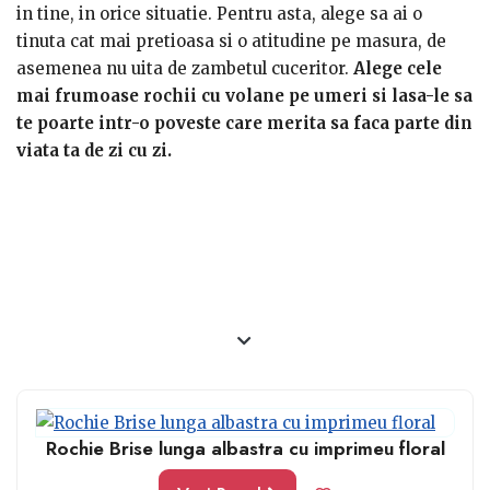
calitatile pe care femeia pe detine si merita sa le
in tine, in orice situatie. Pentru asta, alege sa ai o
exprime prin orice aparitie care se doreste cat mai
tinuta cat mai pretioasa si o atitudine pe masura, de
speciala.
asemenea nu uita de zambetul cuceritor.
Alege cele
mai frumoase rochii cu volane pe umeri si lasa-le sa
Unde gasesti cele mai speciale rochii cu volane pe
te poarte intr-o poveste care merita sa faca parte din
umeri in diferite culori?
Ce zici, nu-i asa ca vrei si tu
viata ta de zi cu zi.
sa atragi admiratia celor din jurul tau, indiferent de
locul si de momentul zilei? Atunci alege cateva modele
de rochii cu volane pe umeri in culorile preferate si
lasa-le sa scoata tot ce este mai frumos si distins din
tine.
Rochie Brise lunga albastra cu imprimeu floral