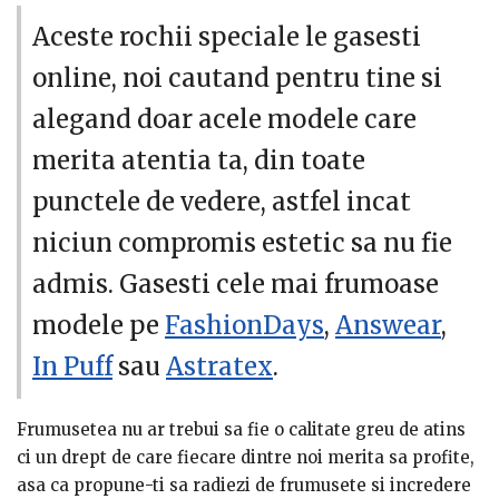
ai putea sa optezi pentru vaporoase rochii cu volane pe
umeri ideale pentru plaja.
Aceste rochii speciale le gasesti
- Acestea ofera un adevarat regal de senzualitate si
online, noi cautand pentru tine si
feminitate, reusind sa fie pe placul soarelui,
transformandu-te intr-
alegand doar acele modele care
o adevarata atractie pentru
privirile insetate de frumos.
merita atentia ta, din toate
- Daca-ti doresti eleganta in orice situatie, chiar si in
punctele de vedere, astfel incat
cele mai tensionate zile, atunci ce ai spune sa-ti
achizitionezi cele mai rafinate si in acelasi timp
niciun compromis estetic sa nu fie
serioase si sobre
rochii cu volane pe umeri office
?
admis. Gasesti cele mai frumoase
Acestea sunt o alegere distinsa care reuseste sa imbine
intr-o maniera originala feminitatea cu bunul gust si cu
modele pe
FashionDays
,
Answear
,
aerul oficial pe care-l cere job-ul pe care-l detii.
In Puff
sau
Astratex
.
- Vrei sa impresionezi intr-o noapte speciala pentru
tine? Vrei sa atragi priviri intr-o maniera simpla si
deloc evidenta? Atunci ce ai spune de o pretioasa
Frumusetea nu ar trebui sa fie o calitate greu de atins
rochie cu volane pe umeri de seara
? Un astfel de
ci un drept de care fiecare dintre noi merita sa profite,
model poate sa fie definitia ideala care reuneste toate
asa ca propune-ti sa radiezi de frumusete si incredere