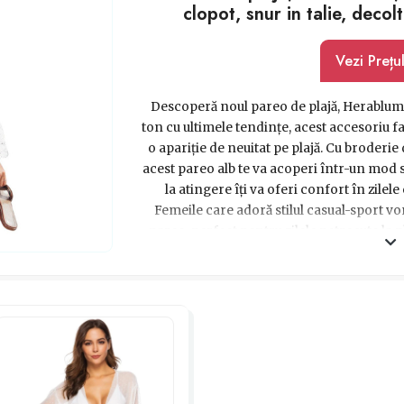
clopot, snur in talie, deco
Vezi Prețu
Descoperă noul pareo de plajă, Herablum
ton cu ultimele tendințe, acest accesoriu f
o apariție de neuitat pe plajă. Cu broderie 
acest pareo alb te va acoperi într-un mod se
la atingere îți va oferi confort în zilele
Femeile care adoră stilul casual-sport vor
pareo, perfect pentru zilele petrecute la p
acesta este cu siguranță o idee excelentă
tendințe. Nu rata ocazia de a te sim