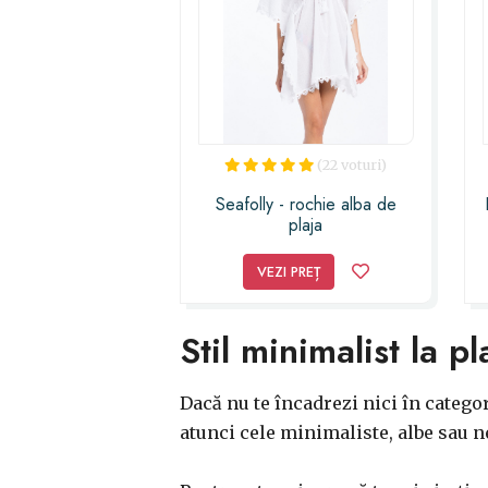
(22 voturi)
Seafolly - rochie alba de
plaja
VEZI PREȚ
Stil minimalist la p
Dacă nu te încadrezi nici în catego
atunci cele minimaliste, albe sau ne