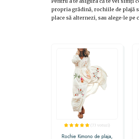
Pentru a te asigura că te vei simți c
propria grădină, rochiile de plajă s
place să alternezi, sau alege-le pe 
(73 voturi)
Rochie Kimono de plaja,