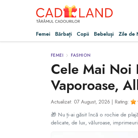
Femei
Bărbați
Copii
Bebeluși
Zile de
FEMEI
FASHION
Cele Mai Noi R
Vaporoase, Al
Actualizat: 07 August, 2026 |
Rating:
🎁 Nu ți-ai găsit încă o rochie de pla
delicate, de lux, văluroase, imprimeuri 