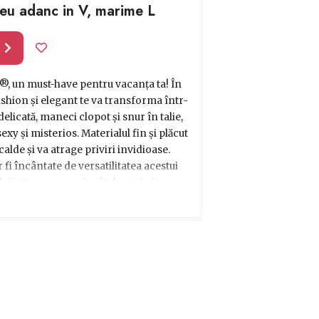
lteu adanc in V, marime L
l
®, un must-have pentru vacanța ta! În
ashion și elegant te va transforma într-
delicată, maneci clopot și snur în talie,
xy și misterios. Materialul fin și plăcut
 calde și va atrage priviri invidioase.
 fi încântate de versatilitatea acestui
lajă. Cu o prezență atât de atrăgătoare,
 de cadou pentru femeile moderne și în
ți fashion și sexy în vacanța ta!