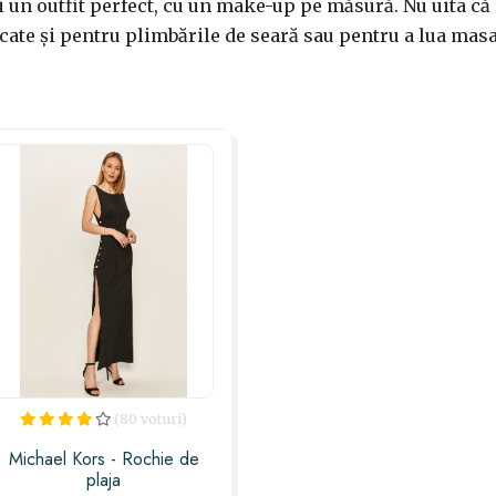
 un outfit perfect, cu un make-up pe măsură. Nu uita că 
ăcate și pentru plimbările de seară sau pentru a lua masa
(80 voturi)
Michael Kors - Rochie de
plaja