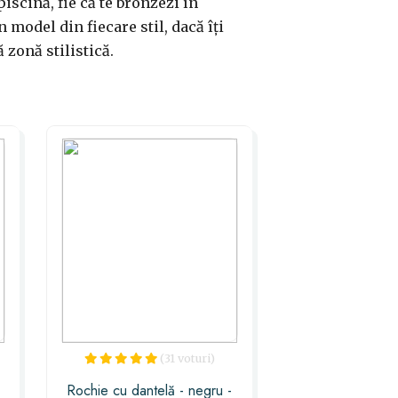
piscină, fie că te bronzezi în
 model din fiecare stil, dacă îți
 zonă stilistică.
(31 voturi)
Rochie cu dantelă - negru -