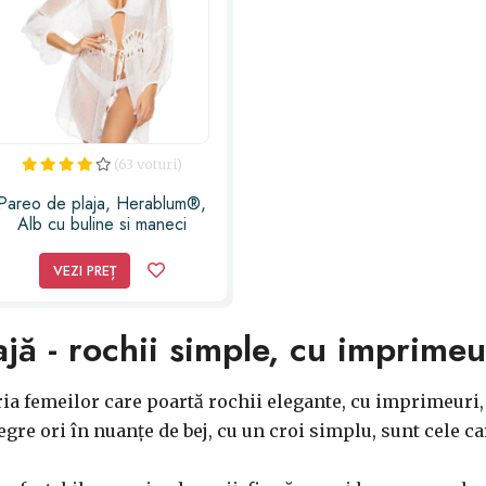
(63 voturi)
Pareo de plaja, Herablum®,
Alb cu buline si maneci
clopot, snur in talie brodat,
decolteu adanc in V, marime
VEZI PREȚ
L
lajă - rochii simple, cu imprimeu
ria femeilor care poartă rochii elegante, cu imprimeuri, 
gre ori în nuanțe de bej, cu un croi simplu, sunt cele car