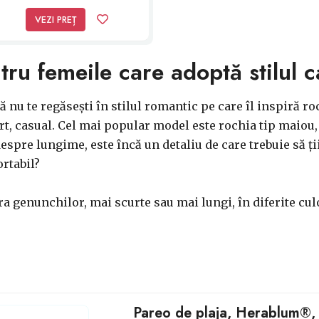
VEZI PREȚ
tru femeile care adoptă stilul c
că nu te regăsești în stilul romantic pe care îl inspiră ro
rt, casual. Cel mai popular model este rochia tip maiou, 
despre lungime, este încă un detaliu de care trebuie să ți
ortabil?
 genunchilor, mai scurte sau mai lungi, în diferite culo
Pareo de plaja, Herablum®, 