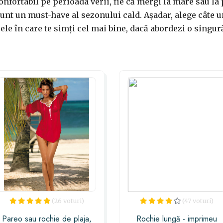
onfortabil pe perioada verii, fie că mergi la mare sau la 
unt un must-have al sezonului cald. Așadar, alege câte un
cele în care te simți cel mai bine, dacă abordezi o singură
(26 voturi)
(47 voturi)
Pareo sau rochie de plaja,
Rochie lungă - imprimeu