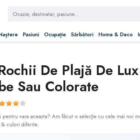
 Naștere
Pasiuni
Ocupație
Sărbători
Home & Deco
ochii De Plajă De Lux 
be Sau Colorate
jă pentru vara aceasta? Am făcut o selecție cu cele mai noi mo
& culori diferite.