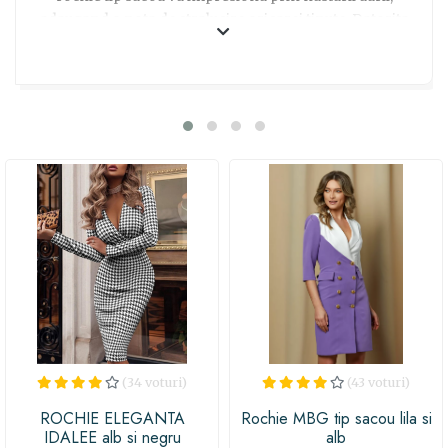
adaugand o nota de stralucire oricarei tinute. Datorita
culorilor clasice, alb si negru, rochia poate fi purtata atat
ziua, la o intalnire informala sau la birou, cat si seara, la
o cina romantica sau la un eveniment special.
Confectionata din materiale de inalta calitate, ROCHIA
ELEGANTA CERELIA iti va conferi confort si incredere
in orice moment. Indiferent daca esti in cautarea unui
cadou pentru aniversare, sarbatori sau doar pentru a-ti
rasfata prietena sau sora, aceasta rochie cu siguranta va
impresiona si va face purtatoarea sa se simta speciala.
Ofera-i un cadou care ii va aduce zambetul pe buze si
care va deveni piesa de rezistenta a garderobei ei! Alege
ROCHIA ELEGANTA CERELIA alb si negru si transforma
momentele speciale in experiente fashion memorabile!
(34 voturi)
(43 voturi)
ROCHIE ELEGANTA
Rochie MBG tip sacou lila si
IDALEE alb si negru
alb