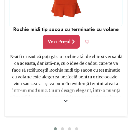
Rochie midi tip sacou cu terminatie cu volane
Vezi Prețul
N-ai fi crezut că poți găsi o rochie atât de chic și versatilă
ca aceasta, dar iată-ne, cu o idee de cadou care te va
face să strălucești! Rochia midi tip sacou cu terminație
cu volane este alegerea perfectă pentru orice ocazie -
ziua sau seara - și va pune în evidență feminitatea ta
într-un mod unic. Cu un design elegant, într-o nuanță
vibrantă de roșu, această rochie te va transforma într-o
apariție spectaculoasă. Materialul de calitate și detaliile
rafinate, precum nasturii aurii, adaugă un plus de glam
și rafinament. Indiferent dacă o porți cu balerini,
sandale sau pantofi cu toc, această rochie va fi mereu în
centrul atenției. De la o petrecere la birou până la o cină