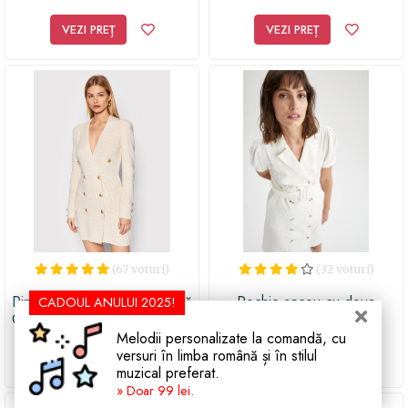
VEZI PREȚ
VEZI PREȚ
(67 voturi)
(32 voturi)
Rinascimento Rochie tricotată
Rochie-sacou cu doua
CADOUL ANULUI 2025!
CFM0010511003 Bej Slim Fit
randuri de nasturi
Melodii personalizate la comandă, cu
versuri în limba română și în stilul
VEZI PREȚ
VEZI PREȚ
muzical preferat.
» Doar 99 lei.