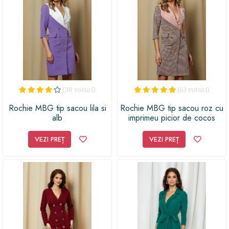
(38 voturi)
(63 voturi)
Rochie MBG tip sacou lila si
Rochie MBG tip sacou roz cu
alb
imprimeu picior de cocos
VEZI PREȚ
VEZI PREȚ