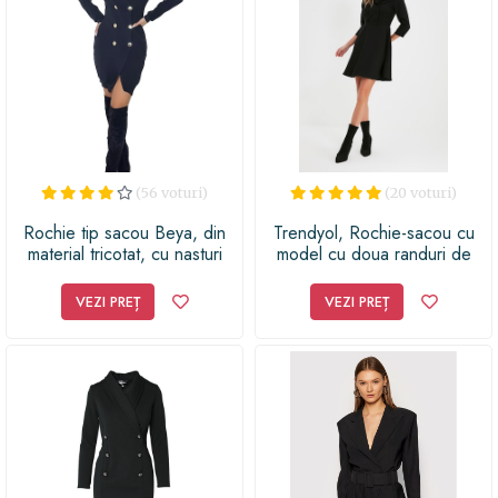
(56 voturi)
(20 voturi)
Rochie tip sacou Beya, din
Trendyol, Rochie-sacou cu
material tricotat, cu nasturi
model cu doua randuri de
accesorizati, Negru, Masura
nasturi, Negru
universala S-M-L
VEZI PREȚ
VEZI PREȚ