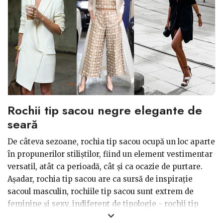
Rochii tip sacou negre elegante de
seară
De câteva sezoane, rochia tip sacou ocupă un loc aparte
în propunerilor stiliștilor, fiind un element vestimentar
versatil, atât ca perioadă, cât și ca ocazie de purtare.
Așadar, rochia tip sacou are ca sursă de inspirație
sacoul masculin, rochiile tip sacou sunt extrem de
feminine și sexy, indiferent de tipologie - rochii tip
sacou destructurate, oversized. Cele mai multe