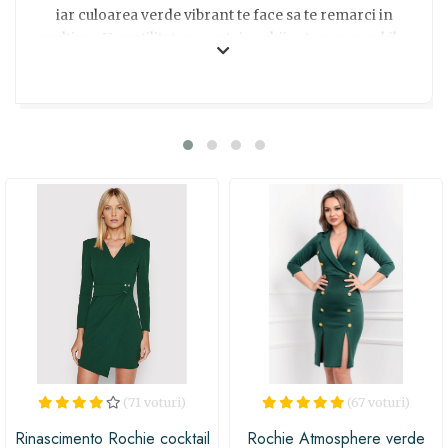
iar culoarea verde vibrant te face sa te remarci in
multime. Versatilitatea acestei rochii este remarcabila,
fiind potrivita atat pentru o zi la birou, cat si pentru o
seara in oras. Indiferent de ocazie, vei fi admirata
pentru stilul tau impecabil! Asadar, daca vrei sa surprinzi
pe cineva drag sau pur si simplu sa te rasfeti pe tine
insati, Rochia Ella Collection Anca verde tip sacou este
optiunea ideala. Fii in pas cu moda si bucura-te de un
look sofisticat!
(71 voturi)
(67 voturi)
Rinascimento Rochie cocktail
Rochie Atmosphere verde