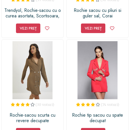
Trendyol, Rochie-sacou cu o
Rochie sacou cu pliuri si
curea asortata, Scortisoara,
guler sal, Corai
40
VEZI PREȚ
VEZI PREȚ
(30 voturi)
(74 voturi)
Rochie-sacou scurta cu
Rochie tip sacou cu spate
revere decupate
decupat