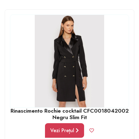
persoane evită să poarte un anumit articol vestimentar
deoarece se întreabă care sunt variantele de purtare
potrivite stilului lor predominat. Rochia tip sacou face
parte din categoria pieselor vestimentare care pot fi
purtate în diferite stiluri, plasând-o deci și în categoria
pieselor care nu lipsesc din garderoba pasionatelor de
modă.
Rinascimento Rochie cocktail CFC0018042002
Negru Slim Fit
Vezi Prețul