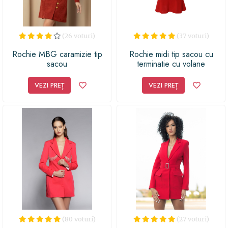
(26 voturi)
(37 voturi)
Rochie MBG caramizie tip
Rochie midi tip sacou cu
sacou
terminatie cu volane
VEZI PREȚ
VEZI PREȚ
(80 voturi)
(27 voturi)