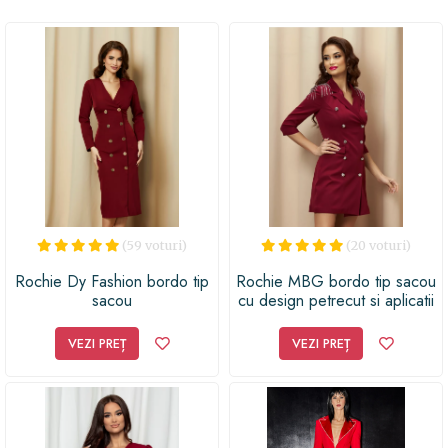
romantică, vei fi mereu în tendințe cu această rochie
sacou roșie. Așa că nu mai sta pe gânduri și surprinde-ți
persoana dragă cu un cadou de neuitat. Această rochie
este exact ceea ce cautai!
(59 voturi)
(20 voturi)
Rochie Dy Fashion bordo tip
Rochie MBG bordo tip sacou
sacou
cu design petrecut si aplicatii
la umeri
VEZI PREȚ
VEZI PREȚ