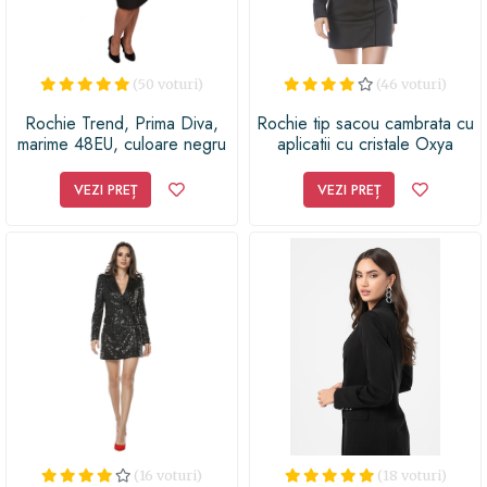
(50 voturi)
(46 voturi)
Rochie Trend, Prima Diva,
Rochie tip sacou cambrata cu
marime 48EU, culoare negru
aplicatii cu cristale Oxya
VEZI PREȚ
VEZI PREȚ
(16 voturi)
(18 voturi)