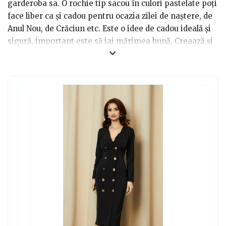
garderoba sa. O rochie tip sacou în culori pastelate poți
face liber ca și cadou pentru ocazia zilei de naștere, de
Anul Nou, de Crăciun etc. Este o idee de cadou ideală și
sigură, important este să iai mărimea bună. Creaază și
dăruiește emoții pozitive cu astfel de cadou. Dar, ai
putea face cadou o rochie tip sacou și pentru tine,
deoarece tu meriți să fii răsfățată și elegantă, această
rochie îți va accentua doar beneficiile corpului tău, iar
neajunsurile vor fi ascunse cu succes zi de zi.