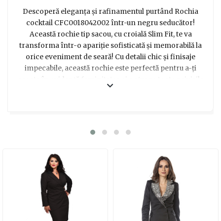
Descoperă eleganța și rafinamentul purtând Rochia
cocktail CFC0018042002 într-un negru seducător!
Această rochie tip sacou, cu croială Slim Fit, te va
transforma într-o apariție sofisticată și memorabilă la
orice eveniment de seară! Cu detalii chic și finisaje
impecabile, această rochie este perfectă pentru a-ți
scoate în evidență feminitatea și a atrage toate privirile
admirative. Cu nasturi aurii, care adaugă un strop de
glamour și o notă de extravaganta, aceasta rochie nu va
trece neobservată. Cu un design versatil, poți purta
această rochie atât în timpul zilei, la o întâlnire sau o
petrecere casual, cât și seara, la un eveniment special
sau o petrecere elegantă. Indiferent de ocazie, această
rochie elegantă de seară este cadoul perfect pentru
femeia care iubește să își exprime stilul unic și să se
simtă încrezătoare și frumoasă în orice moment. Alege
această rochie și vei fi sigură că vei face o impresie de
neuitat!