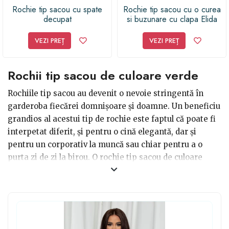
Rochie tip sacou cu spate
Rochie tip sacou cu o curea
decupat
si buzunare cu clapa Elida
VEZI PREȚ
VEZI PREȚ
Rochii tip sacou de culoare verde
Rochiile tip sacou au devenit o nevoie stringentă în
garderoba fiecărei domnișoare și doamne. Un beneficiu
grandios al acestui tip de rochie este faptul că poate fi
interpetat diferit, și pentru o cină elegantă, dar și
pentru un corporativ la muncă sau chiar pentru a o
purta zi de zi la birou. O rochie tip sacou de culoare
verde se va asocia perfect cu o pereche de pantofi de
culori nude sau chiar culori țipătoare precum roșu,
albastru, violet. Pentru o rochie tip sacou verde poți
alege un colier minimalistic împreună cu inele și o
brățară finuță, care vor completa perfect acest outfit