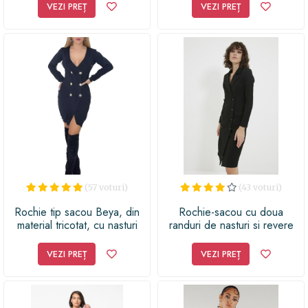
VEZI PREȚ
VEZI PREȚ
(57 voturi)
(43 voturi)
Rochie tip sacou Beya, din
Rochie-sacou cu doua
material tricotat, cu nasturi
randuri de nasturi si revere
accesorizati, Negru, Masura
decupate
universala S-M-L
VEZI PREȚ
VEZI PREȚ