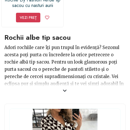
sacou cu nasturi aurii
VEZI PREȚ
Rochii albe tip sacou
Adori rochiile care îți pun trupul în evidență? Sezonul
acesta poți purta cu încredere la orice petrecere o
rochie albă tip sacou. Pentru un look glamorous poți
purta sacoul cu o pereche de pantofi stiletto și o
pereche de cercei supradimensionați cu cristale. Vei
eclipsa pur și simplu audiență și te vei simți adorabil în
acest outfit inedit! O rochie perfectă pentru petreceri,
zilele speciale din viață ta sau de ce nu chiar pentru
cununia ta - albă, simplă și de efect! Un model alb, îți va
pune în evidență silueta și va va spori feminitatea, fiind
potrivit pentru diverse evenimente pe timp de zi.