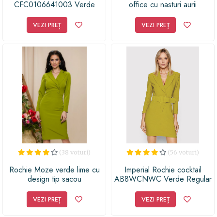
CFC0106641003 Verde
office cu nasturi aurii
Regular Fit
VEZI PREȚ
VEZI PREȚ
(38 voturi)
(56 voturi)
Rochie Moze verde lime cu
Imperial Rochie cocktail
design tip sacou
AB8WCNWC Verde Regular
Fit
VEZI PREȚ
VEZI PREȚ