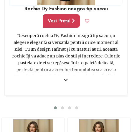
Rochie Dy Fashion neagra tip sacou
Vezi Prețul
Descoperă rochia Dy Fashion neagră tip sacou, o
alegere elegantă și versatilă pentru orice moment al
zilei! Cu un design rafinat și cu nasturi aurii, această
rochie îți va aduce un plus de stil și încredere. Culorile
pastelate de zi se regăsesc într-o paletă delicată,
perfectă pentru a accentua feminitatea și a crea o
atmosferă romantică. Fie că este vorba de o întâlnire
relaxată cu prietenii sau o ieșire elegantă în oraș,
această rochie te va pune în valoare și îți va conferi un
aspect impecabil. Alege-o ca dar pentru o persoană
specială și vei oferi o idee minunată de cadou! Eleganța
și rafinamentul acestei rochii nu vor trece neobservate,
cucerind cu siguranță inimile celor norocoși care o vor
purta. Poartă-o cu încredere și bucură-te de o apariție
memorabilă și de complimentele pe care le vei primi!