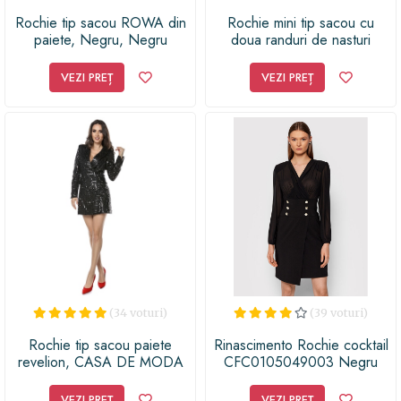
Rochie tip sacou ROWA din
Rochie mini tip sacou cu
paiete, Negru, Negru
doua randuri de nasturi
VEZI PREȚ
VEZI PREȚ
(34 voturi)
(39 voturi)
Rochie tip sacou paiete
Rinascimento Rochie cocktail
revelion, CASA DE MODA
CFC0105049003 Negru
VIGO, Negru, 36 EU
Slim Fit
VEZI PREȚ
VEZI PREȚ