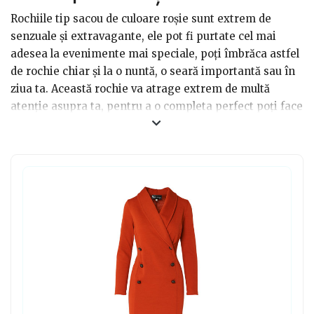
Rochiile tip sacou de culoare roșie sunt extrem de
senzuale și extravagante, ele pot fi purtate cel mai
adesea la evenimente mai speciale, poți îmbrăca astfel
de rochie chiar și la o nuntă, o seară importantă sau în
ziua ta. Această rochie va atrage extrem de multă
atenție asupra ta, pentru a o completa perfect poți face
un make-up mai deosebit cu buzele vopsite cu ruj roșu
sau bordo, alege o pereche de pantofi de culoare nude
sau roșie pentru a accentua aceast outfit îndrăzneț. O
rochie tip sacou o poți face și cadou prietenei, soției,
fiicei etc, deoarece sunt în vogă și se așează perfect pe
orice tip de corp.