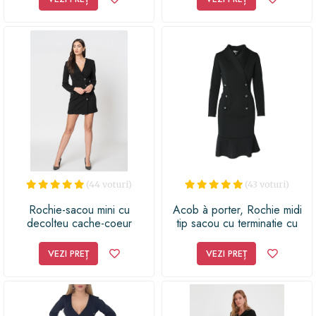
(44 voturi)
(43 voturi)
Rochie-sacou mini cu
Acob à porter, Rochie midi
decolteu cache-coeur
tip sacou cu terminatie cu
volane, Negru
VEZI PREȚ
VEZI PREȚ