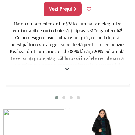
Vezi Prețul
Haina din amestec de lână Vito - un palton elegant și
confortabil ce nu trebuie să-ți lipsească în garderobă!
Cu un design clasic, culoare neagră și croială lejeră,
acest palton este alegerea perfectă pentru orice ocazie.
Realizat dintr-un amestec de 80% lână și 20% poliamidă,
te vei simți protejată și călduroasă în zilele reci de iarnă.
Cu guler cu revere și buzunare laterale, acest model
îmbină frumusețea și funcționalitatea într-un mod
perfect. Materialul sintetic și lâna garantează
durabilitate și rezistență în timp. Cu mâneci lungi și
captuseală de calitate, acest palton îți oferă confortul
necesar și îți permite să te miști cu ușurință. Fiind un
model unic și versatil, poți să-l asortezi cu orice ținută
casual și să ai mereu un look impecabil. În plus, paltonul
Vito este o idee excelentă de cadou pentru persoanele
dragi, fiind un articol vestimentar atemporal și practic.
Așa că nu mai sta pe gânduri și alege să oferi un cadou