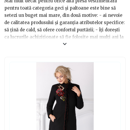
Mai mult decât pentru orice altă piesă vestimentară
pentru toată categoria geci și paltoane este bine să
setezi un buget mai mare, din două motive: - ai nevoie
de calitatea produsului și garanția atributelor specifice:
să țină de cald, să ofere confortul purtării; - îți dorești
ca lucrurile achiziționate să fie folosite mai mulți ani la
rând, mai ales pentru că sunt utilizate și purtate doar
câteva luni pe an.
Modelele în tendințe din ultimii ani vizează
confortul și funcția practică, dar și un plus de stil
asigurat purtătoarei. Astfel, fie că ești bărbat sau
femeie, atunci când cauți un palton, este bine să ai în
vedere următoarele:
- Optează doar pentru materiale naturale, pentru a
evita deteriorarea rapidă, cu fiecare spălare. Poți
verifica rapid acest aspect prin citirea compoziției
materialelor, adăugate în descrierea articolelor din