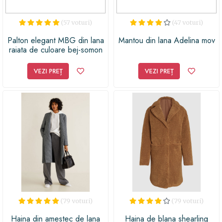
(57 voturi)
(47 voturi)
Palton elegant MBG din lana
Mantou din lana Adelina mov
raiata de culoare bej-somon
VEZI PREȚ
VEZI PREȚ
(79 voturi)
(79 voturi)
Haina din amestec de lana
Haina de blana shearling