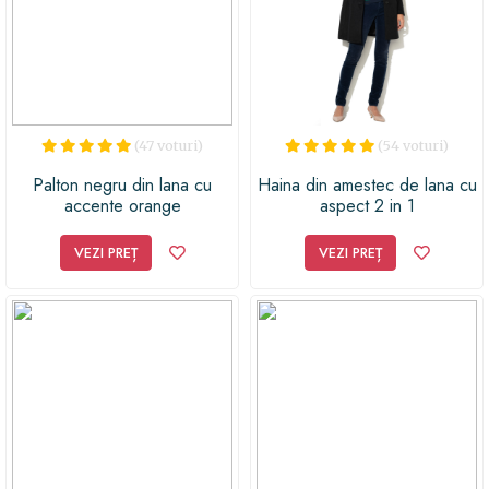
care nu va trece neobservat!
(47 voturi)
(54 voturi)
Palton negru din lana cu
Haina din amestec de lana cu
accente orange
aspect 2 in 1
VEZI PREȚ
VEZI PREȚ