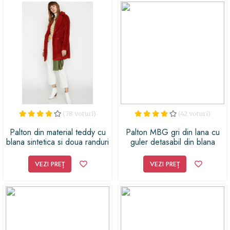
memorabilă oricărei femei speciale din viața ta!
(78 voturi)
(42 voturi)
Palton din material teddy cu
Palton MBG gri din lana cu
blana sintetica si doua randuri
guler detasabil din blana
de nasturi
VEZI PREȚ
VEZI PREȚ