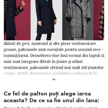
Alături de geci, mantouri și alte piese vestimentare
groase, paltoanele sunt esențiale pentru sezonul rece -
toamnă/iarnă. Deosebirea vine însă tocmai din faptul că
sunt sunt integrate diferit în ținute și stiluri
vestimentare, paltoanele oferind mai mult stil ținutelor
create. Astfel, diversitatea modelelor oscilează de la
culoare, lungime, modalitate de închidere, materialele
de bază și auxiliare utilizate.
Ce fel de palton poți alege iarna
aceasta? De ce sa fie unul din lana: