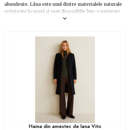
abundente. Lâna este unul dintre materialele naturale
rezistente la uzură și sunt disponibile într-o varietate
de modele, adaptate înălțimii și siluetei fiecărei
persoane.
.
Haina din amestec de lana Vito