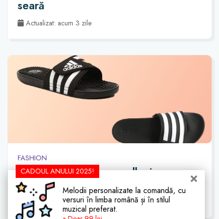
seară
Actualizat: acum 3 zile
FASHION
Șlapii de la Adidas cu alb și negru,
CADOUL ANULUI 2025!
perfecți și la ținutele de stradă
Melodii personalizate la comandă, cu
versuri în limba română și în stilul
Actualizat: acum 10 zile
muzical preferat.
» Doar 99 lei.