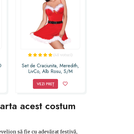
(48 voturi)
O
Set de Craciunita, Meredith,
LivCo, Alb Rosu, S/M
VEZI PREȚ
oarta acest costum
elion să fie cu adevărat festivă,