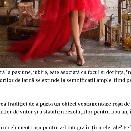
ă la pasiune, iubire, este asociată cu focul și dorința, 
rilor de iarnă se extinde la semnificații ample, fiind pa
a tradiției de a purta un obiect vestimentare roșu de
ilor de viitor și a stabilirii rezoluțiilor pentru nou an,
 un element roșu pentru a-l integra în ținutele tale? Pe 