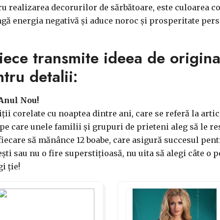
u realizarea decorurilor de sărbătoare, este culoarea c
gă energia negativă și aduce noroc și prosperitate pers
ece transmite ideea de original
tru detalii:
 Anul Nou!
iții corelate cu noaptea dintre ani, care se referă la art
e care unele familii și grupuri de prieteni aleg să le r
fiecare să mănânce 12 boabe, care asigură succesul pentr
ști sau nu o fire superstițioasă, nu uita să alegi câte o 
i ție!