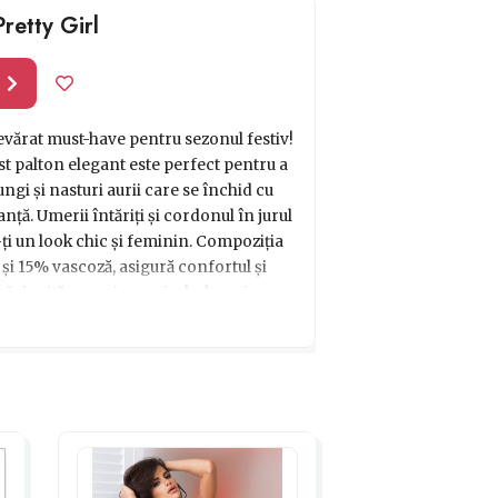
retty Girl
l
evărat must-have pentru sezonul festiv!
est palton elegant este perfect pentru a
ngi și nasturi aurii care se închid cu
nță. Umerii întăriți și cordonul în jurul
-ți un look chic și feminin. Compoziția
și 15% vascoză, asigură confortul și
Crăciuniță sexy și surprinde-l pe cineva
nește să-ți exprimi stilul și farmecul
Pretty Girl ca idee de cadou perfectă
le de iarnă!