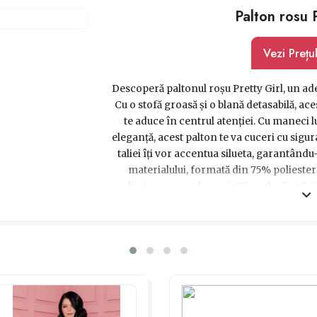
Palton rosu P
Vezi Prețu
Descoperă paltonul roșu Pretty Girl, un ad
Cu o stofă groasă și o blană detasabilă, ac
te aduce în centrul atenției. Cu maneci lu
eleganță, acest palton te va cuceri cu sigura
taliei îți vor accentua silueta, garantându
materialului, formată din 75% poliester 
calitatea pe care le cauți. Fii o adevărată 
drag cu acest cadou extraordinar! Îndrăz
într-un mod unic, alegând paltonul roșu 
pentru sărbători