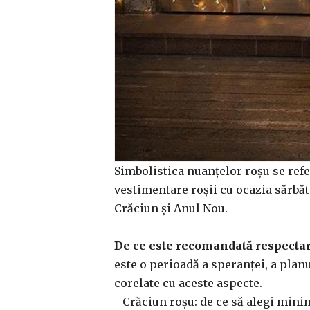
Simbolistica nuanțelor roșu se refer
vestimentare roșii cu ocazia sărbăto
Crăciun și Anul Nou.
De ce este recomandată respectare
este o perioadă a speranței, a planur
corelate cu aceste aspecte.
- Crăciun roșu: de ce să alegi minim