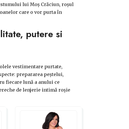
ostumului lui Moș Crăciun, roșul
oanelor care o vor purta în
itate, putere si
icolele vestimentare purtate,
especte: prepararea peștelui,
u fiecare lună a anului ce
pereche de lenjerie intimă roșie