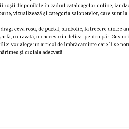
i roșii disponibile în cadrul cataloagelor online, iar da
parte, vizualizează și categoria salopetelor, care sunt l
 dragi ceva roșu, de purtat, simbolic, la trecere dintre a
șarfă, o cravată, un accesoriu delicat pentru păr. Gustur
liei vor alege un articol de îmbrăcăminte care li se potr
ărimea și croiala adecvată.