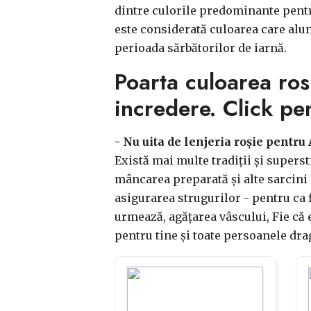
dintre culorile predominante pentr
este considerată culoarea care alun
perioada sărbătorilor de iarnă.
Poarta culoarea rosi
incredere. Click pen
- Nu uita de lenjeria roșie pentru
Există mai multe tradiții și superst
mâncarea preparată și alte sarcini p
asigurarea strugurilor - pentru ca 
urmează, agățarea vâscului, Fie că e
pentru tine și toate persoanele drag