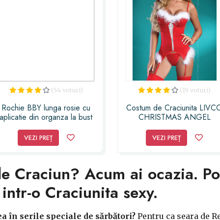
(54 voturi)
(19 voturi)
Rochie BBY lunga rosie cu
Costum de Craciunita LIVC
aplicatie din organza la bust
CHRISTMAS ANGEL
VEZI PREȚ
VEZI PREȚ
 de Craciun? Acum ai ocazia. P
 intr-o Craciunita sexy.
 în serile speciale de sărbători?
Pentru ca seara de Rev