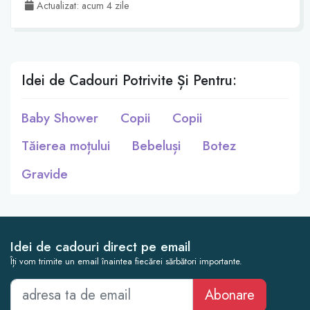
Actualizat: acum 4 zile
Idei de Cadouri Potrivite Și Pentru:
Baby Shower
Copii
Copii
Tăierea moțului
Bebeluși
Botez
Gravide
Idei de cadouri direct pe email
Îți vom trimite un email înaintea fiecărei sărbători importante.
Abonare