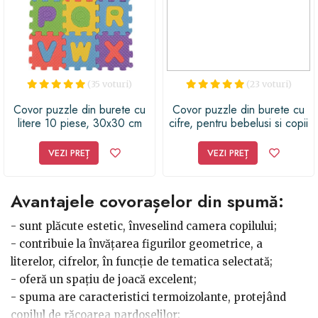
achiziționat doar atunci când corespunde
dimensiunilor corecte ale încăperii. Astfel, se impune
efectuarea măsurătorilor înainte de orice achiziție.
- Preferințele micuților
Dacă nu este vorba despre
(35 voturi)
(23 voturi)
copii foarte mici și se poate comunica eficient cu
Covor puzzle din burete cu
Covor puzzle din burete cu
micuțul, alege să îl întrebi despre preferințele sale în
litere 10 piese, 30x30 cm
cifre, pentru bebelusi si copii
ceea ce privește culoarea sau modelul. Cu toate detaliile
VEZI PREȚ
VEZI PREȚ
tehnice, nu trebuie să uiți că este vorba despre camera
celui mic și nu despre living, pe care îl amenajezi
pentru a fi cât mai practic. Optează pentru covorașe din
Avantajele covorașelor din spumă:
spumă, cu cifre, litere, animale, personaje din desene,
pentru a contribui la activitățile distractive zilnice.
- sunt plăcute estetic, înveselind camera copilului;
- contribuie la învățarea figurilor geometrice, a
literelor, cifrelor, în funcție de tematica selectată;
- oferă un spațiu de joacă excelent;
- spuma are caracteristici termoizolante, protejând
copilul de răcoarea pardoselilor;