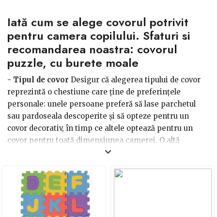
Iată cum se alege covorul potrivit
pentru camera copilului. Sfaturi si
recomandarea noastra: covorul
puzzle, cu burete moale
- Tipul de covor
Desigur că alegerea tipului de covor
reprezintă o chestiune care ține de preferințele
personale: unele persoane preferă să lase parchetul
sau pardoseala descoperite și să opteze pentru un
covor decorativ, în timp ce altele optează pentru un
covor pentru toată dimensiunea camerei. O altă
variantă este alegerea unei mochete, fie într-o singură
culoare, fie cu un model, pentru asigurarea protecției
termice.
- Dimensiunea camerei
Orice element de amenajare
și decor care este integrat într-o încăpere trebuie să fie