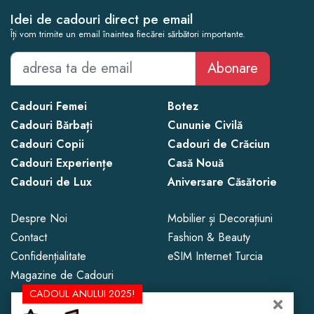
Idei de cadouri direct pe email
Îți vom trimite un email înaintea fiecărei sărbători importante.
Abonare
Cadouri Femei
Botez
Cadouri Bărbați
Cununie Civilă
Cadouri Copii
Cadouri de Crăciun
Cadouri Experiențe
Casă Nouă
Cadouri de Lux
Aniversare Căsătorie
Despre Noi
Mobilier și Decorațiuni
Contact
Fashion & Beauty
Confidențialitate
eSIM Internet Turcia
Magazine de Cadouri
CADOUL ANULUI 2025!
Copyright © 2013 - 2026 CadoLand.