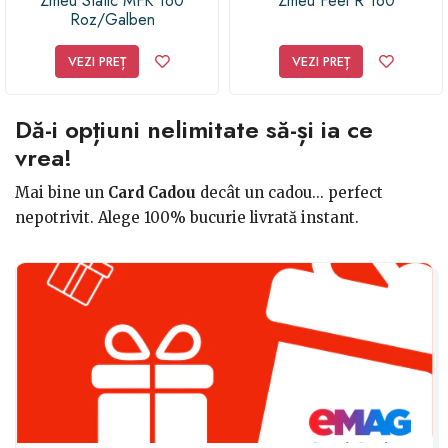
Zmeu Static MFK 160
Zmeu Feel R 160
Roz/Galben
VEZI PREȚ
VEZI PREȚ
Dă-i opțiuni nelimitate să-și ia ce
vrea!
Mai bine un
Card Cadou
decât un cadou... perfect
nepotrivit. Alege 100% bucurie livrată instant.