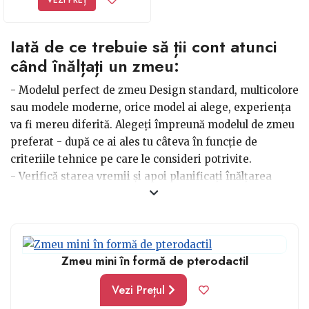
Iată de ce trebuie să ții cont atunci
când înălțați un zmeu:
- Modelul perfect de zmeu Design standard, multicolore
sau modele moderne, orice model ai alege, experiența
va fi mereu diferită. Alegeți împreună modelul de zmeu
preferat - după ce ai ales tu câteva în funcție de
criteriile tehnice pe care le consideri potrivite.
- Verifică starea vremii și apoi planificați înălțarea
zmeului
De îndată ce vei cumpăra zmeul, copilul va vrea să îl
înalțe zilnic. Pentru a nu fi dezamăgit, verificați
împreună condițiile meteo din zilele următoare - mai
Zmeu mini în formă de pterodactil
ales dacă va fi vânt cald - pentru a reuși să înalțe zmeul
și să zboare frumos. Bineînțeles, vor fi evitate zilele
Vezi Prețul
înnorate, ploioase.