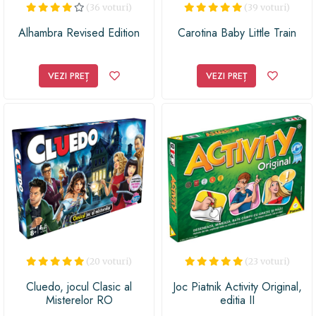
(36 voturi)
(39 voturi)
Alhambra Revised Edition
Carotina Baby Little Train
VEZI PREȚ
VEZI PREȚ
(20 voturi)
(23 voturi)
Cluedo, jocul Clasic al
Joc Piatnik Activity Original,
Misterelor RO
editia II