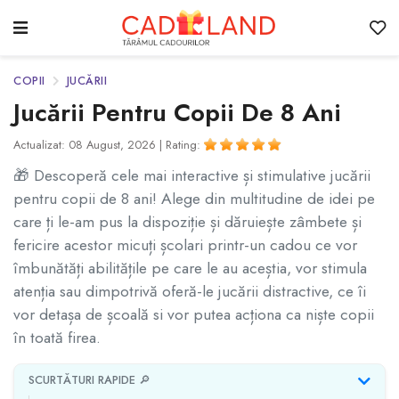
COPII
JUCĂRII
Jucării Pentru Copii De 8 Ani
Actualizat: 08 August, 2026 |
Rating:
🎁 Descoperă cele mai interactive și stimulative jucării
pentru copii de 8 ani! Alege din multitudine de idei pe
care ți le-am pus la dispoziție și dăruiește zâmbete și
fericire acestor micuți școlari printr-un cadou ce vor
îmbunătăți abilitățile pe care le au aceștia, vor stimula
atenția sau dimpotrivă oferă-le jucării distractive, ce îi
vor detașa de școală si vor putea acționa ca niște copii
în toată firea.
SCURTĂTURI RAPIDE 🔎