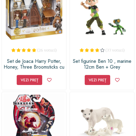
(26 voturi)
(37 voturi)
Set de Joaca Harry Potter,
Set figurine Ben 10 , marime
Honey, Three Broomsticks cu
12cm Ben + Grey
figurine, 2 piese
VEZI PREȚ
VEZI PREȚ