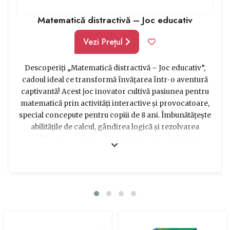
Matematică distractivă – Joc educativ
Vezi Prețul
Descoperiți „Matematică distractivă – Joc educativ”,
cadoul ideal ce transformă învățarea într-o aventură
captivantă! Acest joc inovator cultivă pasiunea pentru
matematică prin activități interactive și provocatoare,
special concepute pentru copiii de 8 ani. Îmbunătățește
abilitățile de calcul, gândirea logică și rezolvarea
problemelor, stârnind curiozitatea și creativitatea
micuților. Într-un mod amuzant și educativ, copiii vor
explora lumea numerelor și formelor, dezvoltându-și
încrederea și performanțele școlare. Alegeți un cadou
care inspiră și educă!