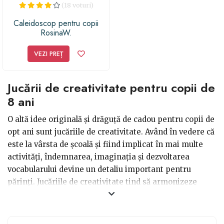
(18 voturi)
Caleidoscop pentru copii
RosinaW.
VEZI PREȚ
Jucării de creativitate pentru copii de
8 ani
O altă idee originală și drăguță de cadou pentru copii de
opt ani sunt jucăriile de creativitate. Având în vedere că
este la vârsta de școală și fiind implicat în mai multe
activități, îndemnarea, imaginația și dezvoltarea
vocabularului devine un detaliu important pentru
părinți. Jucăriile de creativitate tind să armonizeze
abilitățile, cât și să descopere eventualele talente ale
copilașului, așa că noi considerăm că aceste jucării
reprezintă o idee utilă și chiar necesară pentru micuții