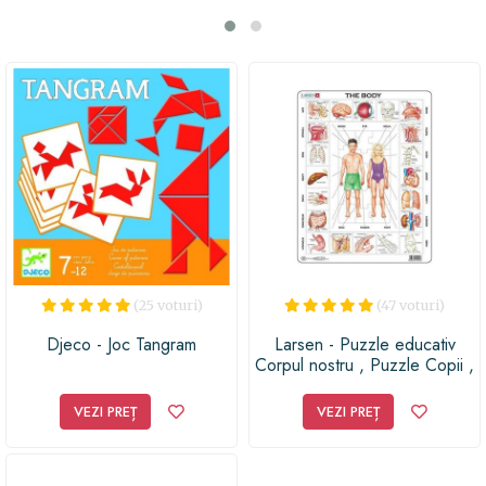
cadou memorabil!
(25 voturi)
(47 voturi)
Djeco - Joc Tangram
Larsen - Puzzle educativ
Corpul nostru , Puzzle Copii ,
Maxi, Orientare tip portret, In
engleza, piese 35
VEZI PREȚ
VEZI PREȚ