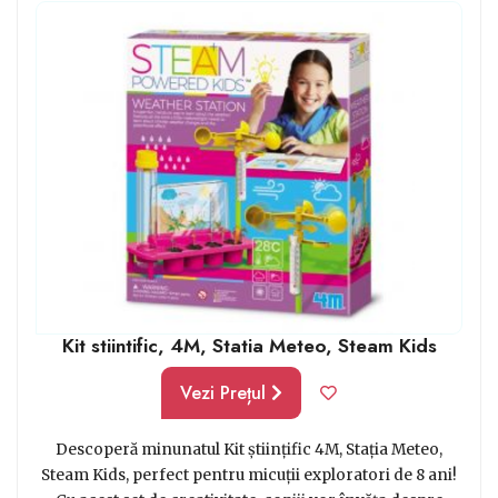
de 8 ani. Încearcă să te orientezi către jucării
inofensive, confecționate din materiale ecologice și
inofensive.
Articolele de artă și artizanat îi pot ajuta pe copii să-și
exprime creativitatea și să-și dezvolte abilitățile
motorii fine. Există o varietate de articole de artă și
artizanat disponibile, inclusiv creioane colorate,
vopsele, markere și lut, perfecte de cadou copii 8 ani.
Kit stiintific, 4M, Statia Meteo, Steam Kids
Vezi Prețul
Descoperă minunatul Kit științific 4M, Stația Meteo,
Steam Kids, perfect pentru micuții exploratori de 8 ani!