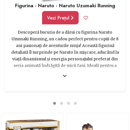
Figurina - Naruto - Naruto Uzumaki Running
Vezi Prețul
Descoperă bucuria de a dărui cu figurina Naruto
Uzumaki Running, un cadou perfect pentru copiii de 8
ani pasionați de aventurile ninja! Această figurină
detaliată îl surprinde pe Naruto în mișcare, aducând la
viață dinamismul și energia personajului preferat din
seria animată îndrăgită de micii fani. Ideală pentru a
stimula imaginația și jocul creativ, figurina este alegerea
perfectă pentru a aduce zâmbete și entuziasm oricărui
tânăr admirator al universului Naruto. Un cadou grozav
care va transforma orice zi obișnuită într-o aventură
epică!