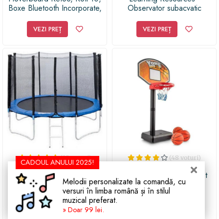
Boxe Bluetooth Incorporate,
Observator subacvatic
Autonomie max. 35km,
Geosafari
13km/h, 500W, 36V, 3Ah,
VEZI PREȚ
VEZI PREȚ
Difuzoare, Albastru
(18 voturi)
(48 voturi)
CADOUL ANULUI 2025!
Trambulina Byox diametru
TOBAR - Cos de baschet
Melodii personalizate la comandă, cu
304 CM inaltime 183 CM
interactiv
versuri în limba română și în stilul
muzical preferat.
VEZI PREȚ
VEZI PREȚ
» Doar 99 lei.