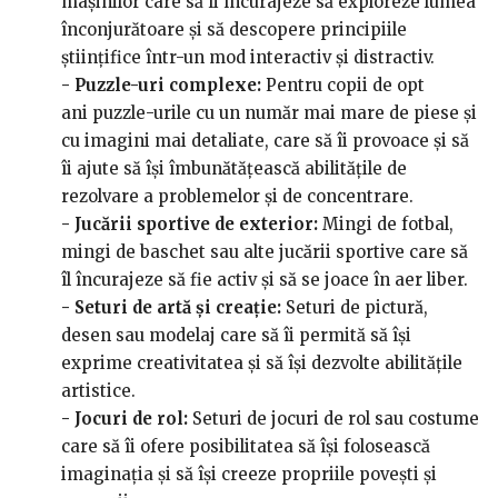
mașinilor care să îi încurajeze să exploreze lumea
înconjurătoare și să descopere principiile
științifice într-un mod interactiv și distractiv.
- Puzzle-uri complexe:
Pentru copii de opt
ani
puzzle-urile cu un număr mai mare de piese și
cu imagini mai detaliate, care să îi provoace și să
îi ajute să își îmbunătățească abilitățile de
rezolvare a problemelor și de concentrare.
- Jucării sportive de exterior:
Mingi de fotbal,
mingi de baschet sau alte jucării sportive care să
îl încurajeze să fie activ și să se joace în aer liber.
- Seturi de artă și creație:
Seturi de pictură,
desen sau modelaj care să îi permită să își
exprime creativitatea și să își dezvolte abilitățile
artistice.
- Jocuri de rol:
Seturi de jocuri de rol sau costume
care să îi ofere posibilitatea să își folosească
imaginația și să își creeze propriile povești și