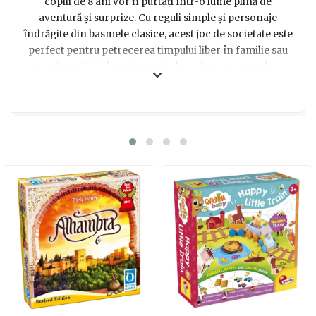
copiii de 8 ani vor fi purtați într-o lume plină de
aventură și surprize. Cu reguli simple și personaje
îndrăgite din basmele clasice, acest joc de societate este
perfect pentru petrecerea timpului liber în familie sau
cu prietenii. O idee minunată de cadou care va aduce
zâmbete și veselie în sufletele celor mici!