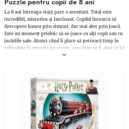
Puzzle pentru copii de 8 ani
La 8 ani întreaga viață pare o aventură. Totul este
incredibil, misterios și fascinant. Copilul încearcă să
descopere lumea prin simțuri, dar mai ales prin joacă.
Este un moment prielnic să se joace cu alți copii sau cu
jucăriile sale. Atunci când îi place să petreacă timp în
solitudine în propria lor minte, este bine să îi ajuți să își
dezvolte imaginația și creativitatea prin jocuri. Un
cadou util care îl poate ajuta pe cel mic să își imagineze
lucruri îl reprezintă un puzzle pentru copii de 8 ani.
Puzzle-urile sunt o metodă ideală de petrecere a
timpului atunci când vrei să stai singur jucându-te.
Puzzle-urile îi pot ajuta pe copii să-și dezvolte abilitățile
de rezolvare a problemelor, coordonarea mână-ochi și
motricitatea fină. Există o varietate de puzzle-uri
recomandate mai jos de CadoLand, inclusiv puzzle-uri
clasice, puzzle-uri 3D și puzzle-uri cu labirint.