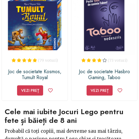
(79 voturi)
(73 voturi)
Joc de societate Kosmos,
Joc de societate Hasbro
Tumult Royal
Gaming, Taboo
VEZI PREȚ
VEZI PREȚ
Cele mai iubite Jocuri Lego pentru
fete și băieți de 8 ani
Probabil că toți copiii, mai devreme sau mai târziu,
dezvoltă o pasiune pentru Lego chiar și trecătoare.