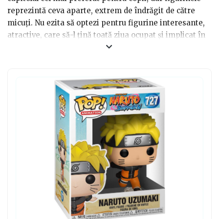
reprezintă ceva aparte, extrem de îndrăgit de către
micuți. Nu ezita să optezi pentru figurine interesante,
atractive, care să-l țină toată ziua ocupat și implicat în
activitățile sale. De asemenea, dacă copilașul are
preferințe asupra unui desen animat, ai putea încerca
să te orientezi către figurinele asemenea persoanelor
din acele filmulețe pentru copii. Acest lucru îl va fascina
și bucura nespus de mult, acea figurină devenind o
jucărie preferată.