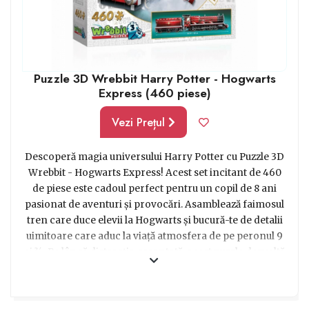
Puzzle 3D Wrebbit Harry Potter - Hogwarts
Express (460 piese)
Vezi Prețul
Descoperă magia universului Harry Potter cu Puzzle 3D
Wrebbit - Hogwarts Express! Acest set incitant de 460
de piese este cadoul perfect pentru un copil de 8 ani
pasionat de aventuri și provocări. Asamblează faimosul
tren care duce elevii la Hogwarts și bucură-te de detalii
uimitoare care aduc la viață atmosfera de pe peronul 9
și ¾. Pe lângă distracția garantată, acest puzzle dezvoltă
abilități cognitive și imaginația, fiind o alegere inspirată
pentru micii vrăjitori. Pregătește-te pentru o călătorie
magică și surprinde un mic fan Harry Potter cu un