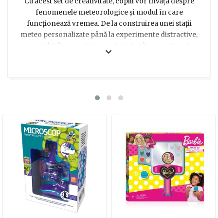
Cu acest set de creativitate, copiii vor învăța despre
fenomenele meteorologice și modul în care
funcționează vremea. De la construirea unei stații
meteo personalizate până la experimente distractive,
acest kit îi va captiva pe cei mici și îi va inspira să
descopere minunile științei în mod interactiv și
educativ. Un cadou perfect pentru a stârni pasiunea
pentru știință și natură la copiii de toate vârstele!