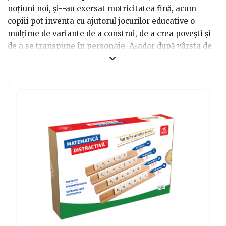
noțiuni noi, și--au exersat motricitatea fină, acum
copiii pot inventa cu ajutorul jocurilor educative o
mulțime de variante de a construi, de a crea povești și
de a se transpune în personaje. Așadar după vârsta de
7-8 ani copiii adoră să se pună în diferite roluri și astfel
pot deveni ingineri, constructori profesioniști,
designeri de interior sau orice își doresc. Poți cumpara
astfel de ​jucarii pentru copii de 8 ani, jucării cu care să
construiască, să experimenteze, să creeze, să inventeze
jocuri de rol.
Jucăriile STEM îi pot ajuta pe copii să învețe despre
știință, tehnologie, inginerie și matematică. Există o
varietate de jucarii STEM pentru copii de 8 ani
disponibile mai jos selectate de CadoLand, inclusiv
kituri de robotică, kituri de construcție și microscoape.