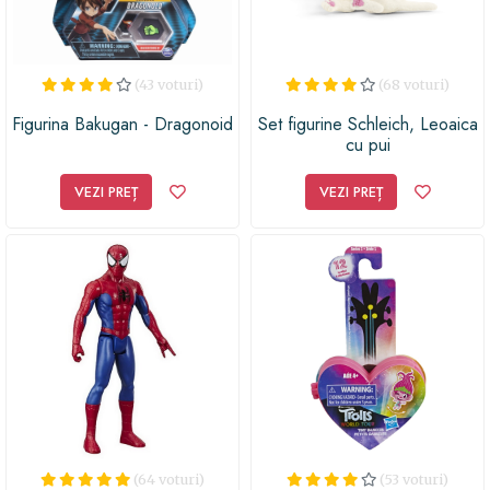
(43 voturi)
(68 voturi)
Figurina Bakugan - Dragonoid
Set figurine Schleich, Leoaica
cu pui
VEZI PREȚ
VEZI PREȚ
(64 voturi)
(53 voturi)