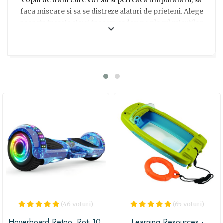
copiii de 8 ani care vor sa-si petreaca timpul afara, sa
faca miscare si sa se distreze alaturi de prieteni. Alege
aceasta jucarie si vei face un cadou pe placul micutilor
aventurieri!
(46 voturi)
(65 voturi)
Hoverboard Retoo, Roti 10,
Learning Resources -