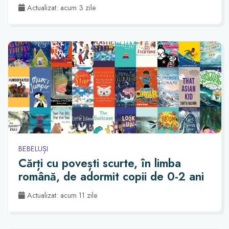
Actualizat: acum 3 zile
BEBELUȘI
Cărți cu povești scurte, în limba
română, de adormit copii de 0-2 ani
Actualizat: acum 11 zile