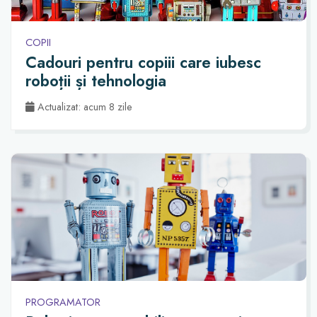
COPII
Cadouri pentru copiii care iubesc
roboții și tehnologia
Actualizat: acum 8 zile
PROGRAMATOR