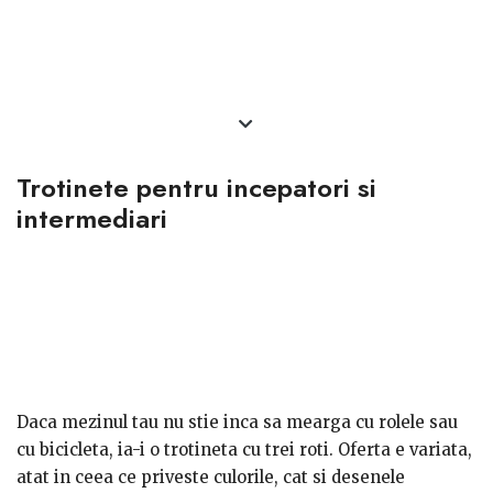
Trotinete pentru incepatori si
intermediari
Daca mezinul tau nu stie inca sa mearga cu rolele sau
cu bicicleta, ia-i o trotineta cu trei roti. Oferta e variata,
atat in ceea ce priveste culorile, cat si desenele