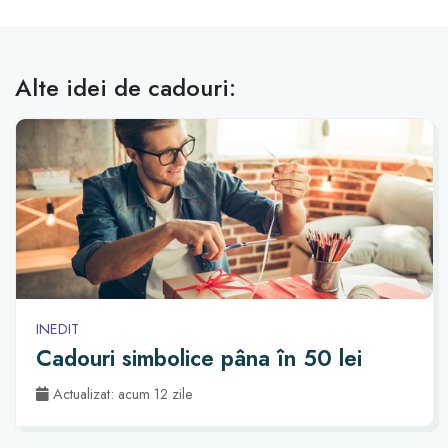
Alte idei de cadouri:
INEDIT
Cadouri simbolice pâna în 50 lei
Actualizat: acum 12 zile