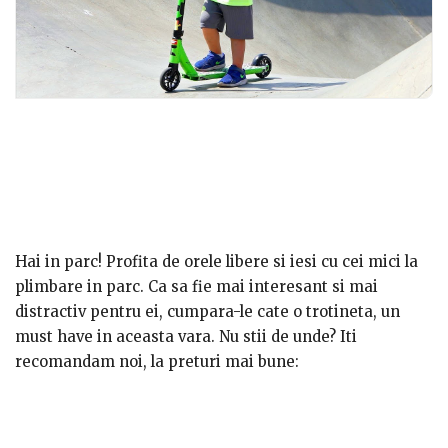
Hai in parc! Profita de orele libere si iesi cu cei mici la
plimbare in parc. Ca sa fie mai interesant si mai
distractiv pentru ei, cumpara-le cate o trotineta, un
must have in aceasta vara. Nu stii de unde? Iti
recomandam noi, la preturi mai bune: