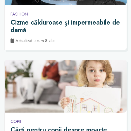
FASHION
Cizme călduroase și impermeabile de
damă
Actualizat: acum 8 zile
COPII
Cărți pentru copii despre moarte,