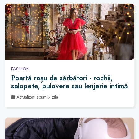
FASHION
Poartă roșu de sărbători - rochii,
salopete, pulovere sau lenjerie intimă
Actualizat: acum 9 zile