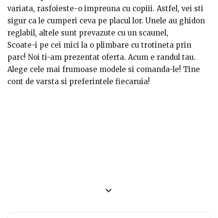
variata, rasfoieste-o impreuna cu copiii. Astfel, vei sti
sigur ca le cumperi ceva pe placul lor. Unele au ghidon
reglabil, altele sunt prevazute cu un scaunel,
adresandu-se cu precadere micutilor de 1-3 ani, iar
Scoate-i pe cei mici la o plimbare cu trotineta prin
altele pot fi transformate in… biciclete. Ca sa nu-ti
parc! Noi ti-am prezentat oferta. Acum e randul tau.
ocupe mult spatiu in debara, ia trotinete pliabile. Astfel,
Alege cele mai frumoase modele si comanda-le! Tine
chiar si atunci cand vei merge in concediu, copiii vor
cont de varsta si preferintele fiecaruia!
avea cu ce sa se distreze in curtea hotelului.