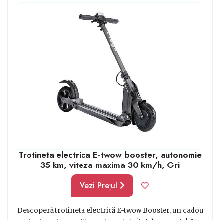
Trotineta electrica E-twow booster, autonomie
35 km, viteza maxima 30 km/h, Gri
Vezi Prețul
Descoperă trotineta electrică E-twow Booster, un cadou