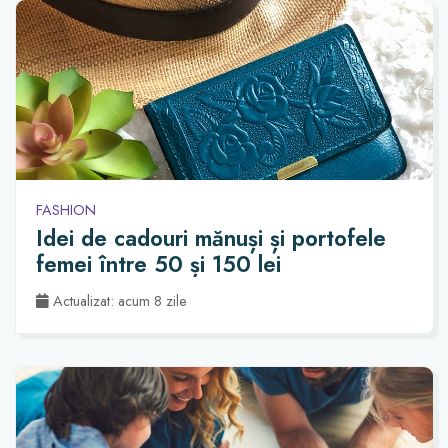
FASHION
Idei de cadouri mănuși și portofele
femei între 50 și 150 lei
Actualizat: acum 8 zile