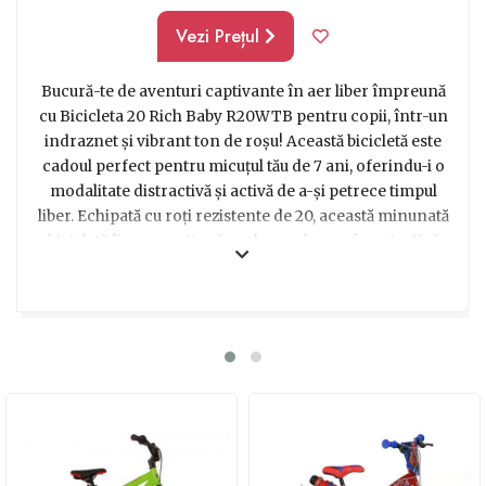
Vezi Prețul
Bucură-te de aventuri captivante în aer liber împreună
cu Bicicleta 20 Rich Baby R20WTB pentru copii, într-un
indraznet și vibrant ton de roșu! Această bicicletă este
cadoul perfect pentru micuțul tău de 7 ani, oferindu-i o
modalitate distractivă și activă de a-și petrece timpul
liber. Echipată cu roți rezistente de 20, această minunată
bicicletă îi va permite să exploreze lumea în voie, fără
să-și facă griji de echilibru. Eleganta ei caroserie și
manșoanele moi asigură o plimbare confortabilă și
plină de stil. Cu această bicicletă îi poți oferi copilului tău
o doză generoasă de adrenalina, dezvoltându-i în
același timp abilitățile motorii și coordonarea. O idee de
cadou perfectă pentru bucuria și fericirea micuțului tău
aventurier!