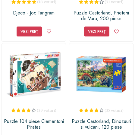
(18 voturi)
(71 voturi)
Djeco - Joc Tangram
Puzzle Castorland, Prieteni
de Vara, 200 piese
VEZI PREȚ
VEZI PREȚ
(39 voturi)
(35 voturi)
Puzzle 104 piese Clementoni
Puzzle Castorland, Dinozauri
Pirates
si vulcani, 120 piese