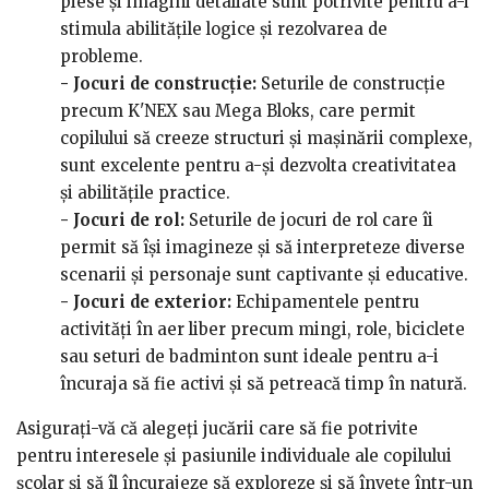
piese și imagini detaliate sunt potrivite pentru a-i
stimula abilitățile logice și rezolvarea de
probleme.
- Jocuri de construcție:
Seturile de construcție
precum K'NEX sau Mega Bloks, care permit
copilului să creeze structuri și mașinării complexe,
sunt excelente pentru a-și dezvolta creativitatea
și abilitățile practice.
- Jocuri de rol:
Seturile de jocuri de rol care îi
permit să își imagineze și să interpreteze diverse
scenarii și personaje sunt captivante și educative.
- Jocuri de exterior:
Echipamentele pentru
activități în aer liber precum mingi, role, biciclete
sau seturi de badminton sunt ideale pentru a-i
încuraja să fie activi și să petreacă timp în natură.
Asigurați-vă că alegeți jucării care să fie potrivite
pentru interesele și pasiunile individuale ale copilului
școlar și să îl încurajeze să exploreze și să învețe într-un