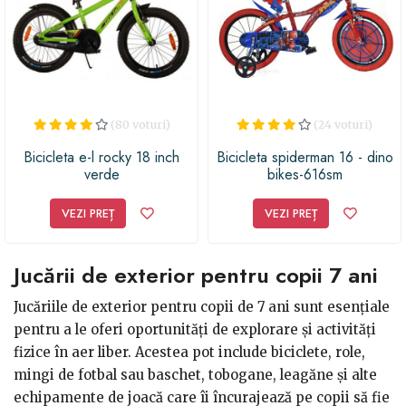
(80 voturi)
(24 voturi)
Bicicleta e-l rocky 18 inch
Bicicleta spiderman 16 - dino
verde
bikes-616sm
VEZI PREȚ
VEZI PREȚ
Jucării de exterior pentru copii 7 ani
Jucăriile de exterior pentru copii de 7 ani sunt esențiale
pentru a le oferi oportunități de explorare și activități
fizice în aer liber. Acestea pot include biciclete, role,
mingi de fotbal sau baschet, tobogane, leagăne și alte
echipamente de joacă care îi încurajează pe copii să fie