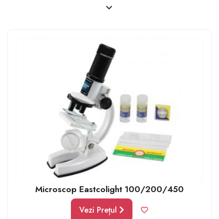
atunci când se joacă cu o jucărie de acest tip este faptul
că îi încurajează să se implice în activități adecvate
vârstei lor care le hrănesc dezvoltarea cognitivă,
socială, emoțională și fizică. Iar pentru copiii de vârstă
medie de exemplu 6-7 ani acest lucru îi face să fie
extrem de atașați de activitatea propusă.
Un joc educativ e ideal de cadou copii 7 ani. În plus,
există o mulțime de jocuri distractive de învățare pe
care le puteți juca cu copiii în aer liber. Puteți juca
jocuri de memorie, jocuri de numere sau jocuri de
identificare a culorilor.
Microscop Eastcolight 100/200/450
Vezi Prețul