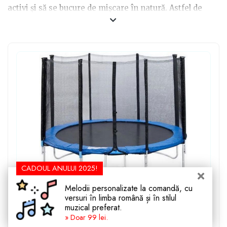
activi și să se bucure de mișcare în natură. Astfel de
jucării nu numai că promovează sănătatea și
dezvoltarea fizică, ci și socializarea și creativitatea într-
un mediu în care copiii pot fi liberi să exploreze și să se
distreze.
CADOUL ANULUI 2025!
Melodii personalizate la comandă, cu
versuri în limba română și în stilul
Trambulina Byox diametru 304 CM inaltime 183
muzical preferat.
CM
» Doar 99 lei.