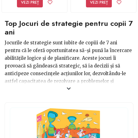
VEZI PREȚ
VEZI PREȚ
Top Jocuri de strategie pentru copii 7
ani
Jocurile de strategie sunt iubite de copiii de 7 ani
pentru că le oferă oportunitatea să-și pună la încercare
abilitățile logice și de planificare. Aceste jocuri îi
provoacă să gândească strategic, să ia decizii și să
anticipeze consecințele acțiunilor lor, dezvoltându-le
astfel capacitatea de rezolvare a problemelor și
abilitățile sociale. De asemenea, jocurile de strategie
pentru copiii de 7 ani pot fi distractive și competitive,
oferindu-le celor mici o experiență captivantă și
educativă în același timp.