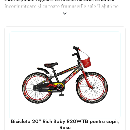
înconjurătoare și cu toate frumusețile sale îi ajută pe
cei mici să crească armonios și sănătos. Iar cea mai la
îndemână cale de a-i face pe cei mici să petreacă cât
mai mult timp afară, este să le cumperi o bicicletă.
Aceasta le va dezvolta abilitățile sportive, va ajuta la o
stare generală de bine și le va susține relațiile
armonioase cu cei din jur.
Dacă ești în căutare de cadouri baieți 7 ani, ia în calcul o
bicicletă nouă, iar fetițele vor iubi Penny board-urile.
Bicicleta 20" Rich Baby R20WTB pentru copii,
Rosu