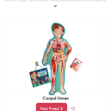
pentru copii, oferindu-le oportunitatea de a se relaxa și
de a-și petrece timpul liber într-un mod educativ și
plăcut.
Completarea unui puzzle poate oferi copiilor
o senzație de satisfacție și realizare, încurajându-i
să-și asume provocări și să lucreze cu determinare
pentru a-și atinge obiectivele.
Puzzle-urile
sunt excelente
cadouri pentru băieții de
7 ani,
oferindu-le oportunitatea de a-și dezvolta
abilitățile cognitive și de rezolvare a problemelor într-
un mod distractiv și captivant. În alegerea unui puzzle
pentru un băiat de 7 ani, este important să ții cont de
interesele și preferințele lui. Unii băieți pot prefera
puzzle-uri cu tematici precum mașini, camioane sau
avioane, fiind atrași de vehicule și de lumea lor
fascinantă.
Corpul Uman
Unele
fete de 7-8 ani
pot prefera puzzle-uri cu tematici
Vezi Prețul