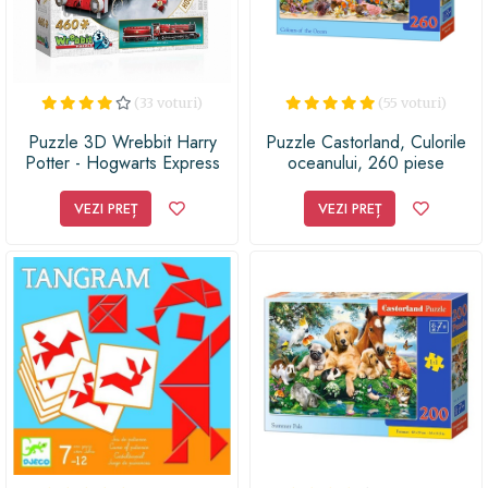
(33 voturi)
(55 voturi)
Puzzle 3D Wrebbit Harry
Puzzle Castorland, Culorile
Potter - Hogwarts Express
oceanului, 260 piese
(460 piese)
VEZI PREȚ
VEZI PREȚ