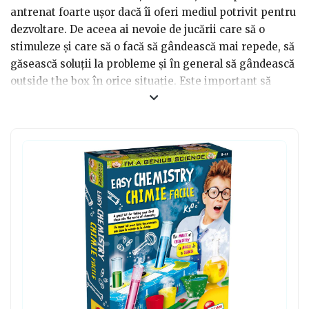
antrenat foarte ușor dacă îi oferi mediul potrivit pentru
dezvoltare. De aceea ai nevoie de jucării care să o
stimuleze și care să o facă să gândească mai repede, să
găsească soluții la probleme și în general să gândească
outside the box în orice situație. Este important să
învețe să fie creativă pentru că o va ajuta în tot decursul
vieții sale indiferent dacă vorbim de viața personală sau
de cea profesională. Dacă vrei să îi faci o bucurie, cel
mai ușor este să îi cumperi un cadou care să o ajute să
fie mai creativă și anume: jucării de creativitate pentru
copii de 7 ani.