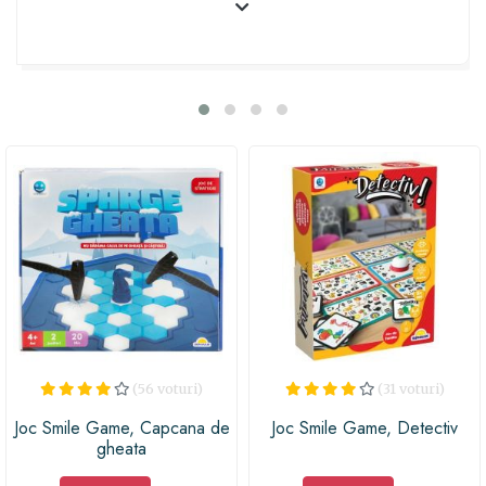
Distracției (RO) și oferă-le copiilor o experiență
memorabilă și educativă!
(56 voturi)
(31 voturi)
Joc Smile Game, Capcana de
Joc Smile Game, Detectiv
gheata