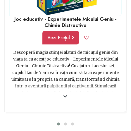
Joc educativ - Experimentele Micului Geniu -
Chimie Distractiva
Vezi Prețul
Descoperă magia științei alături de micuțul geniu din
viața ta cu acest joc educativ - Experimentele Micului
Geniu - Chimie Distractiva! Cu ajutorul acestui set,
copilul tău de 7 ani va învăța cum să facă experimente
uimitoare în propria sa cameră, transformând chimia
într-o aventură palpitantă și captivantă. Stimulează
creativitatea și curiozitatea micuțului tău, oferindu-i un
cadou special care îi va dezvolta abilitățile cognitive și îl
va ajuta să descopere minunile științei într-un mod
interactiv și distractiv. Alege acest produs și fă-i un
cadou de neuitat micuțului tău geniu!