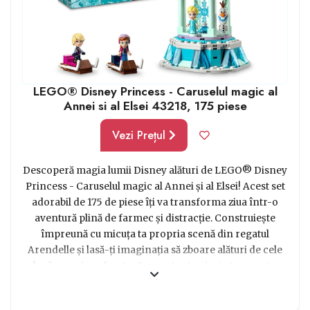
LEGO pot fi minunate cadouri copii 7 ani, oferindu-le o
experiență de joc captivantă și plină de satisfacții.
LEGO® Disney Princess - Caruselul magic al
Annei si al Elsei 43218, 175 piese
Vezi Prețul
Descoperă magia lumii Disney alături de LEGO® Disney
Princess - Caruselul magic al Annei și al Elsei! Acest set
adorabil de 175 de piese îți va transforma ziua într-o
aventură plină de farmec și distracție. Construiește
împreună cu micuța ta propria scenă din regatul
Arendelle și lasă-ți imaginația să zboare alături de cele
două surori preferate. Cu acest set, micuța ta va putea
recrea cele mai frumoase momente din filmul Frozen și
va putea inventa propriile povești magice. O alegere