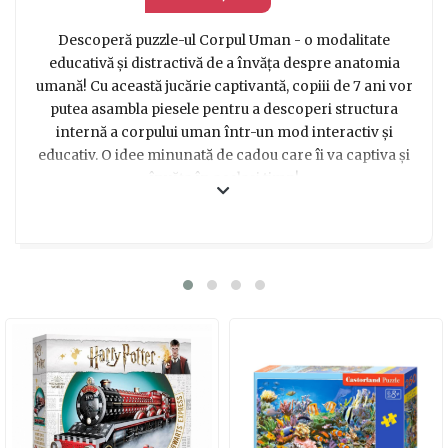
precum animalele domestice sau sălbatice, fiind atrase
de lumea fascinantă a naturii și a animalelor. Altele ar
Descoperă puzzle-ul Corpul Uman - o modalitate
putea să se bucure mai mult de puzzle-uri cu personaje
educativă și distractivă de a învăța despre anatomia
din desene animate sau de povesti, exprimându-și
umană! Cu această jucărie captivantă, copiii de 7 ani vor
dragostea pentru eroii preferați și pentru poveștile
putea asambla piesele pentru a descoperi structura
captivante. Există și fete pasionate de artă și creație,
internă a corpului uman într-un mod interactiv și
pentru acestea puzzle-urile cu imagini abstracte sau cu
educativ. O idee minunată de cadou care îi va captiva și
peisaje frumoase ar fi o alegere potrivită.
învăța în același timp!