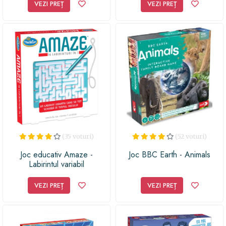
VEZI PREȚ
VEZI PREȚ
(35 voturi)
(52 voturi)
Joc educativ Amaze -
Joc BBC Earth - Animals
Labirintul variabil
VEZI PREȚ
VEZI PREȚ