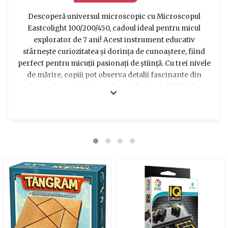
Descoperă universul microscopic cu Microscopul
Eastcolight 100/200/450, cadoul ideal pentru micul
explorator de 7 ani! Acest instrument educativ
stârnește curiozitatea și dorința de cunoaștere, fiind
perfect pentru micuții pasionați de știință. Cu trei nivele
de mărire, copiii pot observa detalii fascinante din
lumea înconjurătoare, dezvoltându-și abilități de
observație și analiză. Designul său atrăgător și ușor de
utilizat îl face un partener de joacă perfect pentru cei
mici, transformând învățarea într-o aventură
captivantă.