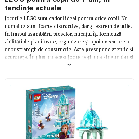
tendințe actuale
Jocurile LEGO sunt cadoul ideal pentru orice copil. Nu
numai că sunt foarte distractive, dar și extrem de utile.
În timpul asamblării pieselor, micuțul își formează
abilități de planificare, organizare și apoi executare a
unor strategii de construcție. Asta presupune atenție și
acuratețe. În plus, cu acest joc te poți juca singur, dar și
în echipă, alături de toată gașca. De aceea este un
cadou ideal pentru orice copil de 7 ani, dar mai cu
seamă pentru băieței care au poate puțin mai dezvoltat
simțul construcției, al jocului de proiectare și viziune în
spațiu. Alege însă varianta potrivită pentru micuți,
astfel încât să nu fie prea dificil sau dimpotrivă, prea
simplu.
Este important să alegi un LEGO care să se potrivească
intereselor și personalității individuale. Astfel de jocuri