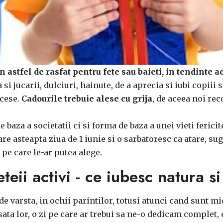
n astfel de rasfat pentru fete sau baieti, in tendinte a
si jucarii, dulciuri, hainute, de a aprecia si iubi copiii s
ccese.
Cadourile trebuie alese cu grija
, de aceea noi re
 baza a societatii ci si forma de baza a unei vieti ferici
re asteapta ziua de 1 iunie si o sarbatoresc ca atare, s
pe care le-ar putea alege.
eii activi - ce iubesc natura si
e varsta, in ochii parintilor, totusi atunci cand sunt m
sata lor, o zi pe care ar trebui sa ne-o dedicam complet, e