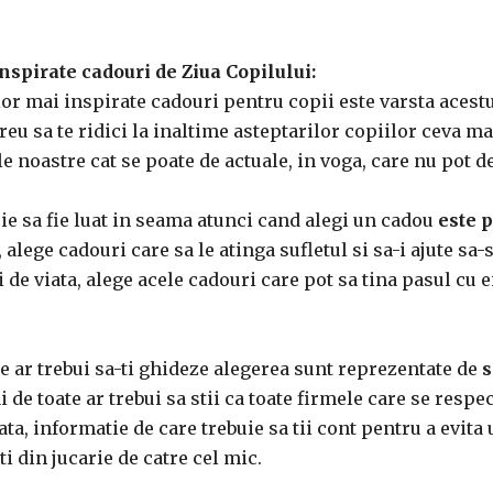
inspirate cadouri de Ziua Copilului:
or mai inspirate cadouri pentru copii este varsta acestu
reu sa te ridici la inaltime asteptarilor copiilor ceva m
ile noastre cat se poate de actuale, in voga, care nu pot 
ie sa fie luat in seama atunci cand alegi un cadou
este p
 alege cadouri care sa le atinga sufletul si sa-i ajute sa-
i de viata, alege acele cadouri care pot sa tina pasul cu e
e ar trebui sa-ti ghideze alegerea sunt reprezentate de
s
ai de toate ar trebui sa stii ca toate firmele care se resp
ata, informatie de care trebuie sa tii cont pentru a evi
i din jucarie de catre cel mic.