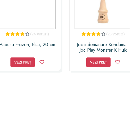
(24 voturi)
(25 voturi)
Papusa Frozen, Elsa, 20 cm
Joc indemanare Kendama -
Joc Play Monster K Hulk
Avansat Violet
VEZI PREȚ
VEZI PREȚ