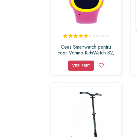
(36 voturi)
Ceas Smartwatch pentru
copii Vonino KidsWatch S2,
Sim Prepay Orange, GSM,
GPS, Roz
VEZI PREȚ