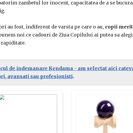
batorim zambetul lor inocent, capacitatea de a se bucura
ig.
ori au fost, indiferent de varsta pe care o au,
copii merita
spunem noi ce cadouri de Ziua Copilului ai putea sa alegi 
 rapiditate.
ocul de indemanare Kendama - am selectat aici catev
i, avansati sau profesionisti
.