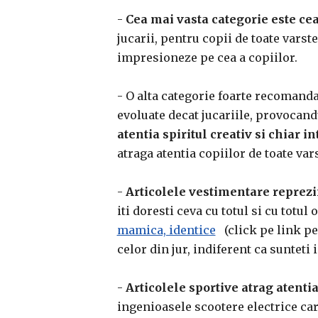
-
Cea mai vasta categorie este cea 
jucarii, pentru copii de toate varst
impresioneze pe cea a copiilor.
- O alta categorie foarte recomanda
evoluate decat jucariile, provocand
atentia spiritul creativ si chiar i
atraga atentia copiilor de toate var
-
Articolele vestimentare reprezin
iti doresti ceva cu totul si cu totu
mamica, identice
(click pe link pen
celor din jur, indiferent ca sunteti 
-
Articolele sportive atrag atentia
ingenioasele scootere electrice ca