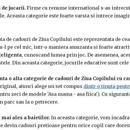
de jucarii.
Firme cu renume international s-au intrecut
ele. Aceasta categorie este foarte varsta si intrece imagin
ta de cadouri de Ziua Copilului este reprezentata de ce
u-l pe cel mic, intr-o maniera amuzanta si foarte atracti
nteligenta
, cunoscand lumea prin joc. De asemenea, acest
stele. Din aceasta categorie, jocurile educative sunt cele
ta o alta categorie de cadouri de Ziua Copilului cu ca
l original, atunci alege un set compus
dintr-o tinuta pentru
tru zeci de modele 'Asa mama - asa fiica'). Cu siguranta
in parc sau la o petrecere.
 mai ales a baietilor.
In aceasta categorie, vom incadra
re devin cadouri pretioase pentru orice copil care dore