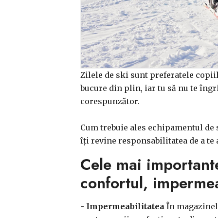
Zilele de ski sunt preferatele copii
bucure din plin, iar tu să nu te îngr
corespunzător.
Cum trebuie ales echipamentul de sk
îți revine responsabilitatea de a te
Cele mai importante 
confortul, impermea
- Impermeabilitatea
În magazinele