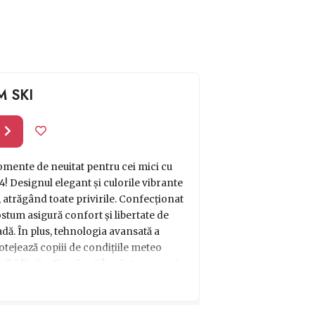
 SKI
l
omente de neuitat pentru cei mici cu
! Designul elegant și culorile vibrante
 atrăgând toate privirile. Confecționat
ostum asigură confort și libertate de
adă. În plus, tehnologia avansată a
rotejează copiii de condițiile meteo
aibă limite. Fie că ești în căutarea unui
 băiat aventurier, acest costum ski este
 dumneavoastră o experiență de iarnă
or strălucitoare în timp ce alunecă pe