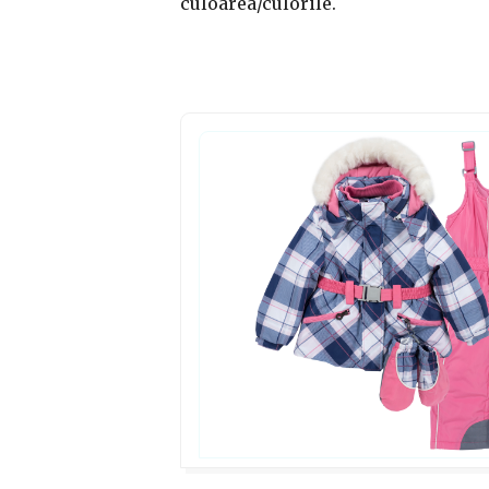
culoarea/culorile.