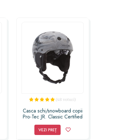
e fi decât un pas în direcția potrivită
na lor magică!
(48 voturi)
Casca schi/snowboard copii
Pro-Tec JR. Classic Certified
Snow Volcom Cosmic Matter
Gri/Negru
VEZI PREȚ