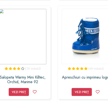
(70 voturi)
(49 voturi)
Salopeta Warmy Mini Killtec,
Apreschiuri cu imprimeu log
Orchid, Marime 92
VEZI PREȚ
VEZI PREȚ