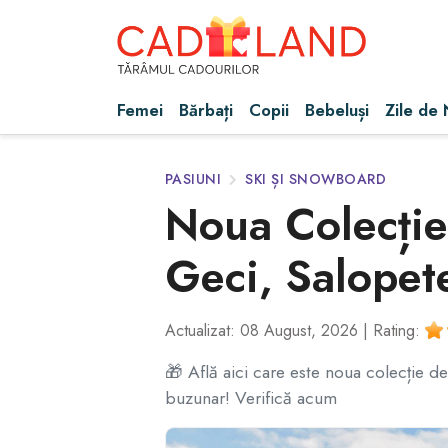
Femei
Bărbați
Copii
Bebeluși
Zile de
PASIUNI
SKI ȘI SNOWBOARD
Noua Colecție
Geci, Salopete
Actualizat: 08 August, 2026 |
Rating:
🎁 Află aici care este noua colecție d
buzunar! Verifică acum