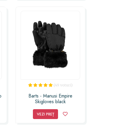
(49 voturi)
o
Barts - Manusi Empire
Skigloves black
VEZI PREȚ