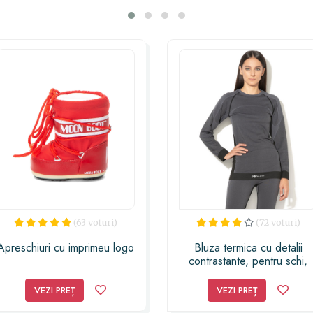
pârtie. Alegerea acestui costum ski nu poat
pentru a face iar
(63 voturi)
(72 voturi)
Apreschiuri cu imprimeu logo
Bluza termica cu detalii
contrastante, pentru schi,
femei
VEZI PREȚ
VEZI PREȚ