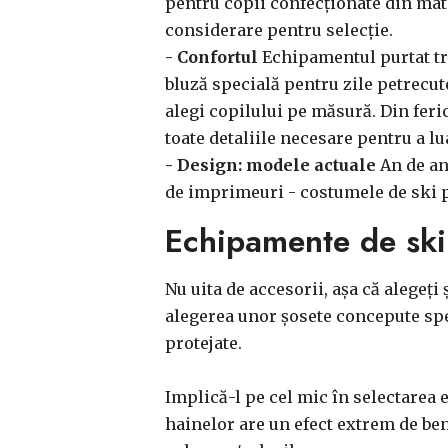
pentru copii confecționate din mater
considerare pentru selecție.
- Confortul
Echipamentul purtat treb
bluză specială pentru zile petrecute
alegi copilului pe măsură. Din feri
toate detaliile necesare pentru a lua
- Design: modele actuale
An de an
de imprimeuri - costumele de ski pe
Echipamente de ski p
Nu uita de accesorii, așa că alegeți 
alegerea unor șosete concepute speci
protejate.
Implică-l pe cel mic în selectarea 
hainelor are un efect extrem de benef