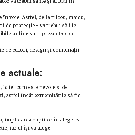
r va trebui să fie și el luat în
în voie. Astfel, de la tricou, maiou,
 de protecție - va trebui să i le
nibile online sunt prezentate cu
e de culori, design și combinații
e actuale:
, la fel cum este nevoie și de
, astfel încât extremitățile să fie
a, implicarea copiilor în alegerea
e, iar el își va alege