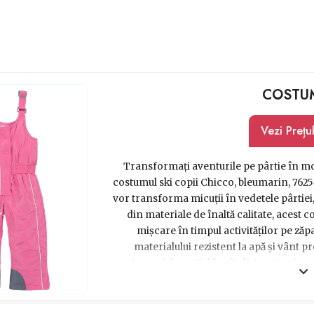
COSTUM
Vezi Prețu
Transformați aventurile pe pârtie în m
costumul ski copii Chicco, bleumarin, 76254
vor transforma micuții în vedetele pârtiei,
din materiale de înaltă calitate, acest c
mișcare în timpul activităților pe zăp
materialului rezistent la apă și vânt p
nefavorabile, astfel încât distracția să nu 
cadou pentru o fetiță cochetă sau pentru un
alegerea perfectă. Oferiți-le copiilor
memorabilă și bucurați-vă de zâmbetele l