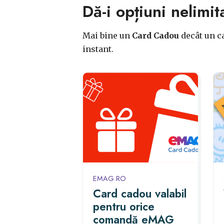
Dă-i opțiuni nelimit
Mai bine un
Card Cadou
decât un ca
instant.
EMAG.RO
Card cadou valabil
pentru orice
comandă eMAG