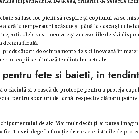
iale impermeabile. De aceea, criteriul de selecție următo
uie să lase loc pielii să respire și copilului să se miște 
 afară la temperaturi scăzute și până la casca și ochelarii
cire, articolele vestimentare și accesoriile de ski dispo
 decizia finală.
, producătorii de echipamente de ski inovează în materi
ntru copii se aliniază tendințelor actuale.
entru fete si baieti, in tendint
și o căciulă și o cască de protecție pentru a proteja capul
al pentru sporturi de iarnă, respectiv clăparii potriviți
echipamentului de ski Mai mult decât ți-ai putea imagin
ic. Tu vei alege în funcție de caracteristicile de protecți