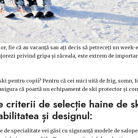
lor, fie că au vacanță sau ați decis să petreceți un week-
ijorezi privind gripa și răceala, este extrem de important
i pentru copii? Pentru că cei mici uită de frig, somn, fo
 asigura că poartă un echipament de ski protector și con
criterii de selecție haine de sk
bilitatea și designul:
 de specialitate vei găsi cu siguranță modele de salope