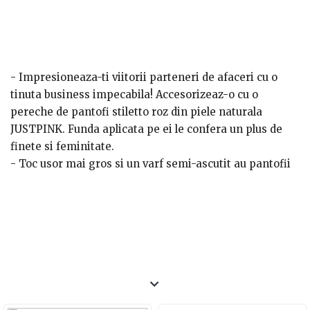
- Impresioneaza-ti viitorii parteneri de afaceri cu o
tinuta business impecabila! Accesorizeaz-o cu o
pereche de pantofi stiletto roz din piele naturala
JUSTPINK. Funda aplicata pe ei le confera un plus de
finete si feminitate.
- Toc usor mai gros si un varf semi-ascutit au pantofii
stiletto roz inchis din piele lac. Cine doreste, ii poate
comanda si pe alte culori.
- Tot pentru intalniri mai speciale recomandam si
pantofii stiletto Blackout bleu din piele
naturala. Asorteaza-i cu o poseta plic!
- Nu stii ce sa alegi? Opteaza atunci pentru o
combinatie roz-bleu, comandand o pereche de pantofi
din piele lacuita. Sunt chic si foarte comozi!