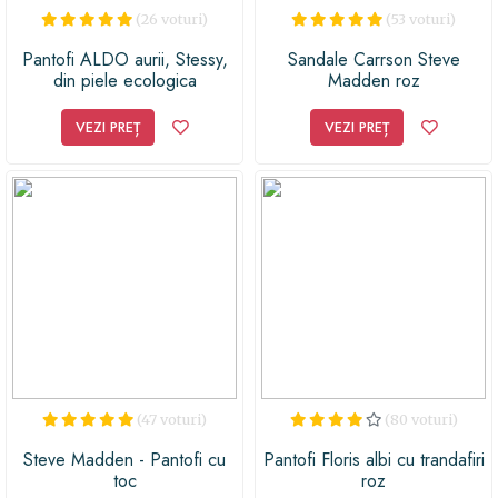
(26 voturi)
(53 voturi)
Pantofi ALDO aurii, Stessy,
Sandale Carrson Steve
din piele ecologica
Madden roz
VEZI PREȚ
VEZI PREȚ
(47 voturi)
(80 voturi)
Steve Madden - Pantofi cu
Pantofi Floris albi cu trandafiri
toc
roz