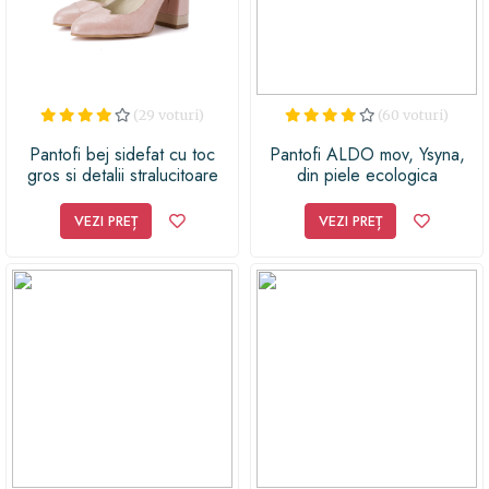
culoare și stil în garderoba oricărei femei moderne și
îndrăznețe. Alege să fii unică și îndrăzneață cu pantofii
cu toc Guess Jeans de blugi!
(29 voturi)
(60 voturi)
Pantofi bej sidefat cu toc
Pantofi ALDO mov, Ysyna,
gros si detalii stralucitoare
din piele ecologica
VEZI PREȚ
VEZI PREȚ