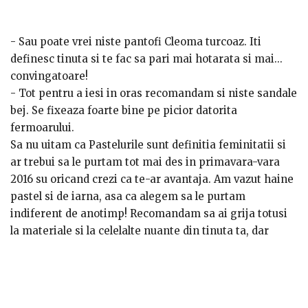
- Sau poate vrei niste pantofi Cleoma turcoaz. Iti
definesc tinuta si te fac sa pari mai hotarata si mai…
convingatoare!
- Tot pentru a iesi in oras recomandam si niste sandale
bej. Se fixeaza foarte bine pe picior datorita
fermoarului.
Sa nu uitam ca Pastelurile sunt definitia feminitatii si
ar trebui sa le purtam tot mai des in primavara-vara
2016 su oricand crezi ca te-ar avantaja. Am vazut haine
pastel si de iarna, asa ca alegem sa le purtam
indiferent de anotimp! Recomandam sa ai grija totusi
la materiale si la celelalte nuante din tinuta ta, dar
probabil ai deja in vedere asta. Materialele prea dure
sau mult prea vii vor crea un contrast neplacut intre
accesoriul pastel si restul tinutei, astfel sunt de evitat.
Sunt sigura ca te vei descurca oricum! Pe Cadoland.ro