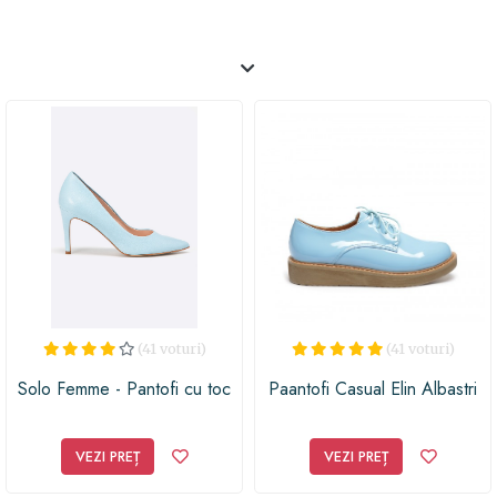
vei gasi
haine pastel, accesorii pastel
, pantofi pastel
si... te lasam sa le descoperi accesand site-ul nostru.
(41 voturi)
(41 voturi)
Solo Femme - Pantofi cu toc
Paantofi Casual Elin Albastri
VEZI PREȚ
VEZI PREȚ