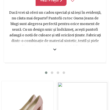
Vezi Prețul
Dacă vrei să oferi un cadou special și să ieși în evidență,
nu căuta mai departe! Pantofii cu toc Guess Jeans de
blugi sunt alegerea perfectă pentru orice moment de
seară. Cu un design unic și îndrăzneț, acești pantofi
adaugă o notă de culoare și stil oricărei ținute. Fabricați
dintr-o combinație de material sintetic, textil și piele
naturală, acești pantofi sunt confortabili și rezistenți.
Spatele calcaiului rigidizat și interiorul din piele asigură
un confort sporit, iar modelul pe toc subtire adaugă
eleganță și feminitate. Cu detalii decorative irezistibile,
acești pantofi cu toc Guess Jeans de blugi nu vor trece
neobservați! Lungimea brantului pentru mărimea 37
este de 24 cm, iar disponibilitatea în alte mărimi îți
permite să găsești perechea perfectă pentru persoana
dragă. Așadar, surprinde-ți prietena, sora sau colega cu
acești pantofi deosebiți și transformă momentele
speciale în adevărate experiențe de neuitat! Indiferent
de ocazie, acești pantofi pastel vor aduce un strop de