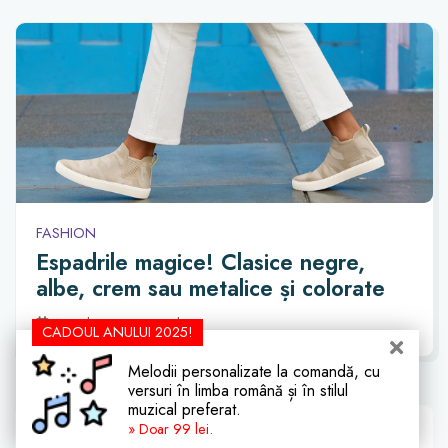
FASHION
Espadrile magice! Clasice negre,
albe, crem sau metalice și colorate
Actualizat: acum 3 zile
CADOUL ANULUI 2025!
Melodii personalizate la comandă, cu
versuri în limba română și în stilul
muzical preferat.
Idei de Cadouri Potrivite Și Pentru:
» Doar 99 lei.