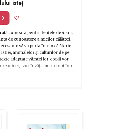
ului isteț
l
rată comoară pentru fetițele de 4 ani,
nța de cunoaștere a micilor călători.
nteresante vă va purta într-o călătorie
fiei, animalelor și culturilor de pe
 texte adaptate vârstei lor, copiii vor
exotice și vor învăța lucruri noi într-
doresc să descopere misterele Africii, să
ască în adâncurile oceanului, Atlasul
i va încânta și inspira pe cei mici în
entru orice fetiță curioasă în căutarea
special!