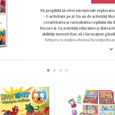
Fii pregătită să oferi micuței tale explora
- O activitate pe zi: Un an de activități 
creativitatea și curiozitatea copilului tău
fiecare zi. Cu activități educative și distrac
abilități motorii fine, să-i încurajeze gândi
Fetița ta va explora lumea înconjurătoar
tehnici Montessori, ceea ce îi va dezvolta î
Așadar, transformă fiecare zi într-o călă
acest cadou