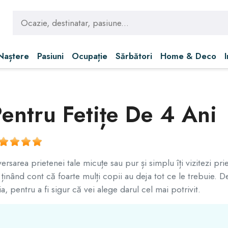
 Naștere
Pasiuni
Ocupație
Sărbători
Home & Deco
Pentru Fetițe De 4 Ani
area prietenei tale micuțe sau pur și simplu îți vizitezi priete
 ținând cont că foarte mulți copii au deja tot ce le trebuie. D
ia, pentru a fi sigur că vei alege darul cel mai potrivit.