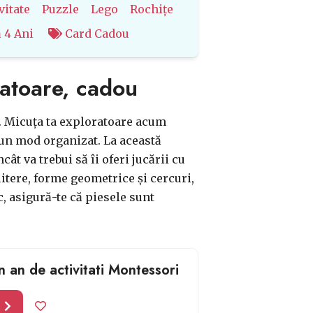
vitate
Puzzle
Lego
Rochițe
ă 4 Ani
Card Cadou
ratoare, cadou
le. Micuța ta exploratoare acum
r-un mod organizat. La această
cât va trebui să îi oferi jucării cu
itere, forme geometrice și cercuri,
, asigură-te că piesele sunt
n an de activitati Montessori
l