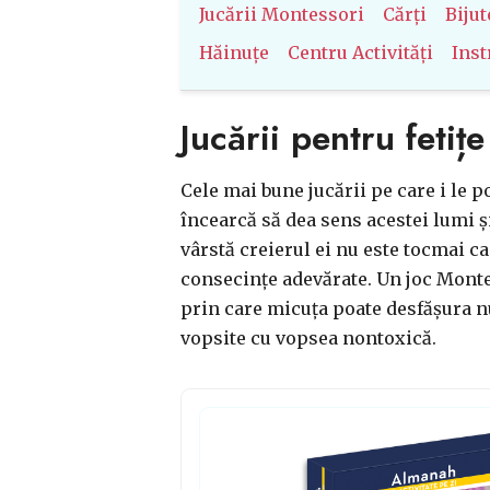
Jucării Montessori
Cărți
Bijut
Hăinuțe
Centru Activități
Ins
Jucării pentru fetiț
Cele mai bune jucării pe care i le p
încearcă să dea sens acestei lumi ș
vârstă creierul ei nu este tocmai capa
consecințe adevărate. Un joc Montes
prin care micuța poate desfășura nu
vopsite cu vopsea nontoxică.