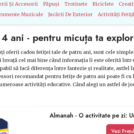
erii Și Accesorii
Păpuși
Trotinete
Biciclete
Creati
trumente Muzicale
Jucării De Exterior
Activități Fetiț
e 4 ani - pentru micuța ta explo
oți oferii cadou fetiței tale de patru ani, sunt cele simp
i învață cel mai bine când informația îi este oferită înt
bil să facă diferența între fantezie și realitate, astfel în
sori recomandat pentru fetițe de patru ani poate fi cu l
meroase activități educative. Când alegi un astfel de joc
Almanah - O activitate pe zi: U
Vezi Prețu