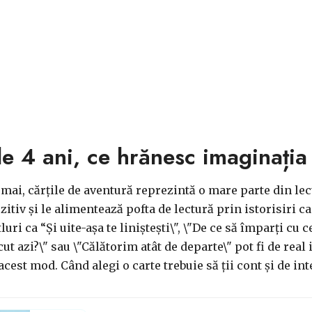
de 4 ani, ce hrănesc imaginația 
umai, cărțile de aventură reprezintă o mare parte din lec
itiv și le alimentează pofta de lectură prin istorisiri c
uri ca “Și uite-așa te liniștești\", \"De ce să împarți cu ce
cut azi?\" sau \"Călătorim atât de departe\" pot fi de real 
est mod. Când alegi o carte trebuie să ții cont și de int