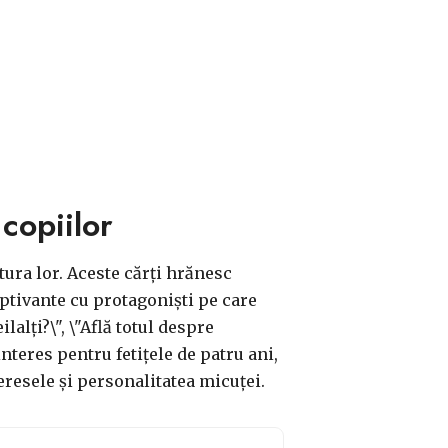
copiilor
tura lor. Aceste cărți hrănesc
aptivante cu protagoniști pe care
ilalți?\", \"Află totul despre
interes pentru fetițele de patru ani,
eresele și personalitatea micuței.