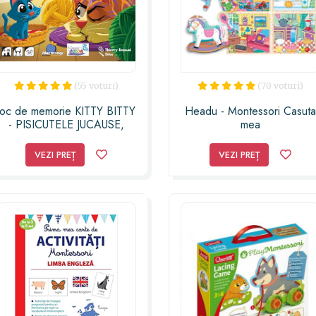
(55 voturi)
(70 voturi)
Joc de memorie KITTY BITTY
Headu - Montessori Casut
- PISICUTELE JUCAUSE,
mea
Blue Orange, +4 ani
VEZI PREȚ
VEZI PREȚ