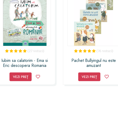
(27 voturi)
(76 voturi)
Iubim sa calatorim - Ema si
Pachet Bullyingul nu este
Eric descopera Romania
amuzant
VEZI PREȚ
VEZI PREȚ