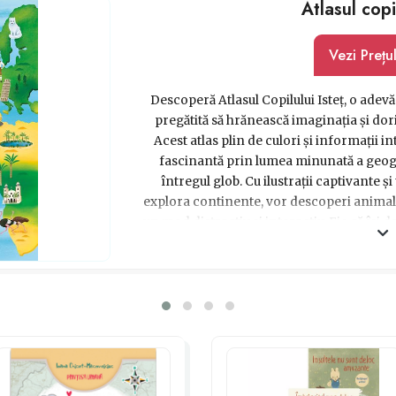
Atlasul copil
Vezi Prețu
Descoperă Atlasul Copilului Isteț, o adevă
pregătită să hrănească imaginația și dori
Acest atlas plin de culori și informații i
fascinantă prin lumea minunată a geogra
întregul glob. Cu ilustrații captivante și
explora continente, vor descoperi animale 
un mod distractiv și interactiv. Fie că își 
exploreze secretele Asiei sau să călătore
Copilului Isteț este ghidul perfect care î
căutarea aventurilor. O alegere excelentă p
unui cadou 