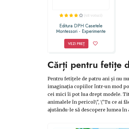
(48 voturi)
Editura DPH Casetele
Montessori - Experimente
stiintifice cu Montessori
VEZI PREȚ
Cărți pentru fetițe 
Pentru fetițele de patru ani și nu n
imaginația copiilor într-un mod poz
cei mici îi pot lua drept modele. Titl
animalele în pericol\", \"Tu ce ai fă
ajutându-le să descopere lumea în ac