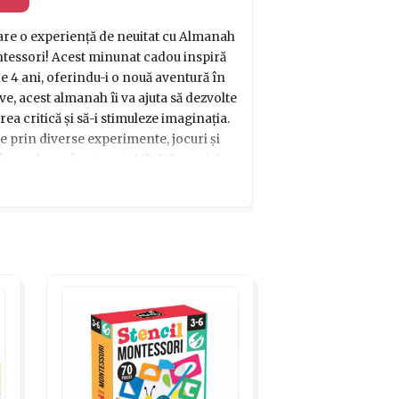
toare o experiență de neuitat cu Almanah
Montessori! Acest minunat cadou inspiră
 de 4 ani, oferindu-i o nouă aventură în
tive, acest almanah îi va ajuta să dezvolte
rea critică și să-i stimuleze imaginația.
e prin diverse experimente, jocuri și
ncrederea în sine și abilitățile sociale.
torie plină de aventură și învățare cu
 special!